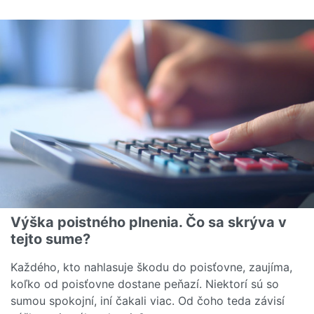
Čítať viac o Ako poistiť neobývanú nehnuteľnosť?
Výška poistného plnenia. Čo sa skrýva v
tejto sume?
Každého, kto nahlasuje škodu do poisťovne, zaujíma,
koľko od poisťovne dostane peňazí. Niektorí sú so
sumou spokojní, iní čakali viac. Od čoho teda závisí