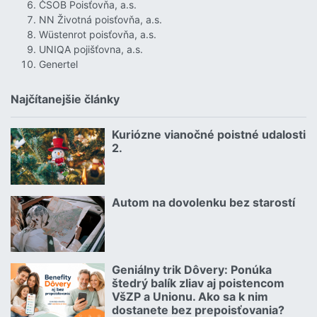
ČSOB Poisťovňa, a.s.
NN Životná poisťovňa, a.s.
Wüstenrot poisťovňa, a.s.
UNIQA pojišťovna, a.s.
Genertel
Najčítanejšie články
Kuriózne vianočné poistné udalosti
18.12.2024 | | redakcia
2.
Čítať viac o Kuriózne vianočné poistné udalosti 2.
Autom na dovolenku bez starostí
02.07.2026 |
Čítať viac o Autom na dovolenku bez starostí
Geniálny trik Dôvery: Ponúka
06.07.2026 | | redakcia
štedrý balík zliav aj poistencom
VšZP a Unionu. Ako sa k nim
dostanete bez prepoisťovania?