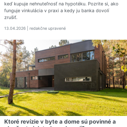
keď kupuje nehnuteľnosť na hypotéku. Pozrite si, ako
funguje vinkulácia v praxi a kedy ju banka dovolí
zrušiť.
13.04.2026 | redakčne upravené
Čítať viac o Čo je vinkulácia a na akom princípe funguje
Ktoré revízie v byte a dome sú povinné a