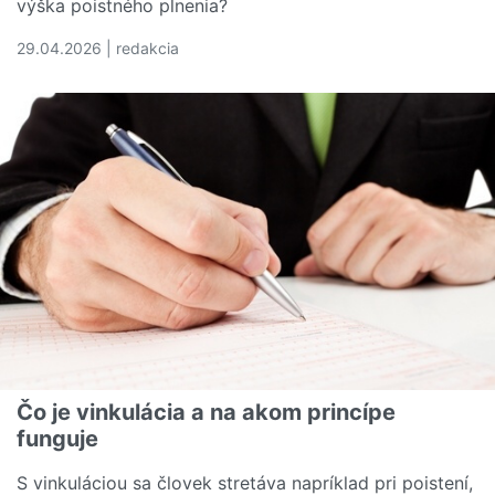
výška poistného plnenia?
29.04.2026 | redakcia
Čítať viac o Výška poistného plnenia. Čo sa skrýva v tej
Čo je vinkulácia a na akom princípe
funguje
S vinkuláciou sa človek stretáva napríklad pri poistení,