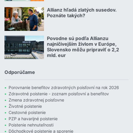
Čítať viac o Geniálny trik Dôvery: Ponúka štedrý balík zliav aj p
Allianz hľadá zlatých susedov.
08.07.2026 |
Poznáte takých?
Čítať viac o Allianz hľadá zlatých susedov. Poznáte takých?
Povodne sú podľa Allianzu
23.07.2026 |
najničivejším živlom v Európe,
Slovensko môžu pripraviť o 2,2
mld. eur
Čítať viac o Povodne sú podľa Allianzu najničivejším živlom v Euró
Odporúčame
Porovnanie benefitov zdravotných poisťovní na rok 2026
Zdravotné poistenie - zoznam poisťovní a benefitov
Zmena zdravotnej poisťovne
Životné poistenie
Cestovné poistenie
PZP a havarijné poistenie
Poistenie nehnuteľnosti
Dôchodkové poistenie a sporenie