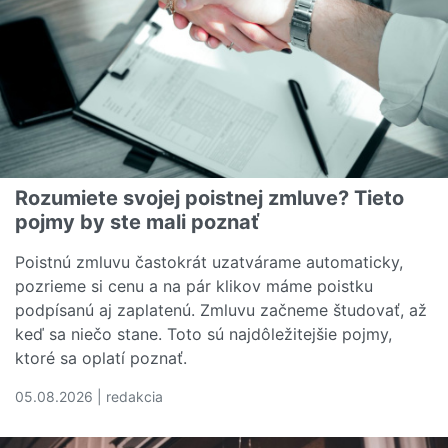
Rozumiete svojej poistnej zmluve? Tieto
pojmy by ste mali poznať
Poistnú zmluvu častokrát uzatvárame automaticky,
pozrieme si cenu a na pár klikov máme poistku
podpísanú aj zaplatenú. Zmluvu začneme študovať, až
keď sa niečo stane. Toto sú najdôležitejšie pojmy,
ktoré sa oplatí poznať.
05.08.2026 | redakcia
Čítať viac o Rozumiete svojej poistnej zmluve? Tieto poj