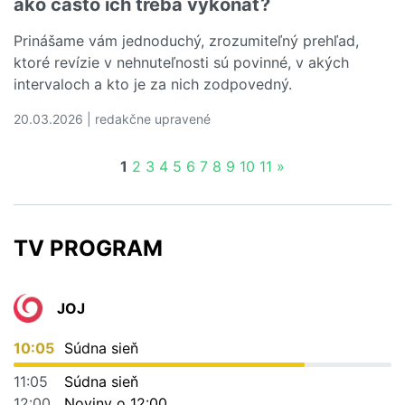
ako často ich treba vykonať?
Prinášame vám jednoduchý, zrozumiteľný prehľad,
ktoré revízie v nehnuteľnosti sú povinné, v akých
intervaloch a kto je za nich zodpovedný.
20.03.2026 | redakčne upravené
Čítať viac o Ktoré revízie v byte a dome sú povinné a ak
1
2
3
4
5
6
7
8
9
10
11
»
TV PROGRAM
JOJ
10:05
Súdna sieň
11:05
Súdna sieň
12:00
Noviny o 12:00