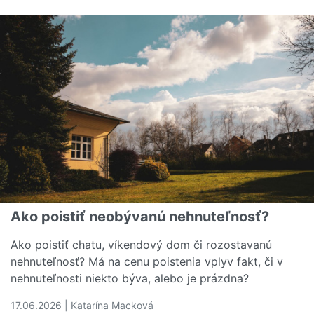
Čítať viac o Poistenie nehnuteľnosti: Kedy poisťovňa uz
Ako poistiť neobývanú nehnuteľnosť?
Ako poistiť chatu, víkendový dom či rozostavanú
nehnuteľnosť? Má na cenu poistenia vplyv fakt, či v
nehnuteľnosti niekto býva, alebo je prázdna?
17.06.2026 | Katarína Macková