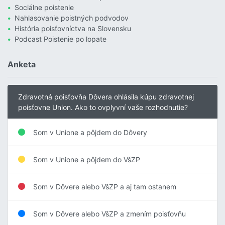
Sociálne poistenie
Nahlasovanie poistných podvodov
História poisťovníctva na Slovensku
Podcast Poistenie po lopate
Anketa
Zdravotná poisťovňa Dôvera ohlásila kúpu zdravotnej
poisťovne Union. Ako to ovplyvní vaše rozhodnutie?
Som v Unione a pôjdem do Dôvery
Som v Unione a pôjdem do VšZP
Som v Dôvere alebo VšZP a aj tam ostanem
Som v Dôvere alebo VšZP a zmením poisťovňu