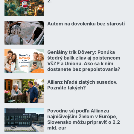
2.
Čítať viac o Kuriózne vianočné poistné udalosti 2.
Autom na dovolenku bez starostí
02.07.2026 |
Čítať viac o Autom na dovolenku bez starostí
Geniálny trik Dôvery: Ponúka
06.07.2026 | | redakcia
štedrý balík zliav aj poistencom
VšZP a Unionu. Ako sa k nim
dostanete bez prepoisťovania?
Čítať viac o Geniálny trik Dôvery: Ponúka štedrý balík zliav aj p
Allianz hľadá zlatých susedov.
08.07.2026 |
Poznáte takých?
Čítať viac o Allianz hľadá zlatých susedov. Poznáte takých?
Povodne sú podľa Allianzu
23.07.2026 |
najničivejším živlom v Európe,
Slovensko môžu pripraviť o 2,2
mld. eur