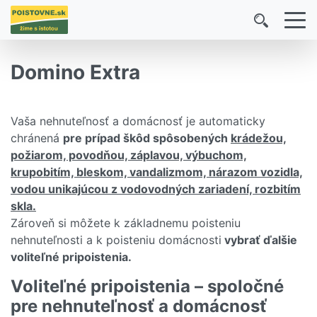
Domino Extra
Vaša nehnuteľnosť a domácnosť je automaticky
chránená
pre prípad škôd spôsobených
krádežou,
požiarom, povodňou, záplavou, výbuchom,
krupobitím, bleskom, vandalizmom, nárazom vozidla,
vodou unikajúcou z vodovodných zariadení, rozbitím
skla.
Zároveň si môžete k základnemu poisteniu
nehnuteľnosti a k poisteniu domácnosti
vybrať ďalšie
voliteľné pripoistenia.
Voliteľné pripoistenia – spoločné
pre nehnuteľnosť a domácnosť