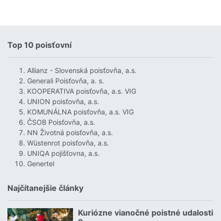
Top 10 poisťovní
Allianz - Slovenská poisťovňa, a.s.
Generali Poisťovňa, a. s.
KOOPERATIVA poisťovňa, a.s. VIG
UNION poisťovňa, a.s.
KOMUNÁLNA poisťovňa, a.s. VIG
ČSOB Poisťovňa, a.s.
NN Životná poisťovňa, a.s.
Wüstenrot poisťovňa, a.s.
UNIQA pojišťovna, a.s.
Genertel
Najčítanejšie články
Kuriózne vianočné poistné udalosti
18.12.2024 | | redakcia