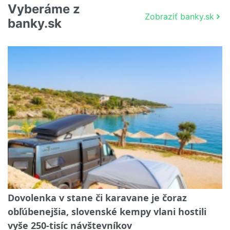
Vyberáme z
Zobraziť banky.sk
banky.sk
Dovolenka v stane či karavane je čoraz
obľúbenejšia, slovenské kempy vlani hostili
vyše 250-tisíc návštevníkov