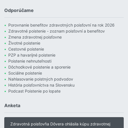
Čítať viac o Povodne sú podľa Allianzu najničivejším živlom v Euró
Odporúčame
Porovnanie benefitov zdravotných poisťovní na rok 2026
Zdravotné poistenie - zoznam poisťovní a benefitov
Zmena zdravotnej poisťovne
Životné poistenie
Cestovné poistenie
PZP a havarijné poistenie
Poistenie nehnuteľnosti
Dôchodkové poistenie a sporenie
Sociálne poistenie
Nahlasovanie poistných podvodov
História poisťovníctva na Slovensku
Podcast Poistenie po lopate
Anketa
Zdravotná poisťovňa Dôvera ohlásila kúpu zdravotnej