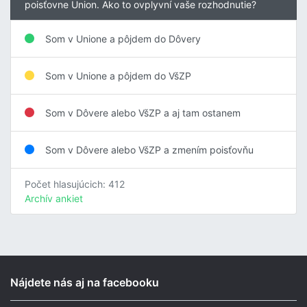
poisťovne Union. Ako to ovplyvní vaše rozhodnutie?
Som v Unione a pôjdem do Dôvery
Som v Unione a pôjdem do VšZP
Som v Dôvere alebo VšZP a aj tam ostanem
Som v Dôvere alebo VšZP a zmením poisťovňu
Počet hlasujúcich: 412
Archív ankiet
Nájdete nás aj na facebooku