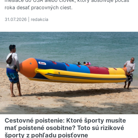
roka desať pracovných ciest.
31.07.2026 | redakcia
Čítať viac o Ako vybrať najlepšie cestovné poistenie v r
Cestovné poistenie: Ktoré športy musíte
mať poistené osobitne? Toto sú rizikové
športy z pohľadu poisťovne