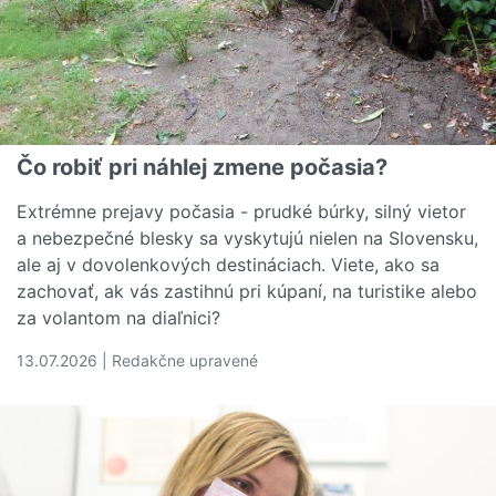
Čo robiť pri náhlej zmene počasia?
Extrémne prejavy počasia - prudké búrky, silný vietor
a nebezpečné blesky sa vyskytujú nielen na Slovensku,
ale aj v dovolenkových destináciach. Viete, ako sa
zachovať, ak vás zastihnú pri kúpaní, na turistike alebo
za volantom na diaľnici?
13.07.2026 | Redakčne upravené
Čítať viac o Čo robiť pri náhlej zmene počasia?