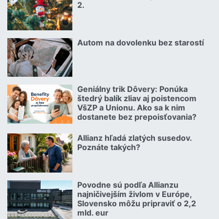
2.
Čítať viac o Kuriózne vianočné poistné udalosti 2.
Autom na dovolenku bez starostí
02.07.2026 |
Čítať viac o Autom na dovolenku bez starostí
Geniálny trik Dôvery: Ponúka
06.07.2026 | | redakcia
štedrý balík zliav aj poistencom
VšZP a Unionu. Ako sa k nim
dostanete bez prepoisťovania?
Čítať viac o Geniálny trik Dôvery: Ponúka štedrý balík zliav aj p
Allianz hľadá zlatých susedov.
08.07.2026 |
Poznáte takých?
Čítať viac o Allianz hľadá zlatých susedov. Poznáte takých?
Povodne sú podľa Allianzu
23.07.2026 |
najničivejším živlom v Európe,
Slovensko môžu pripraviť o 2,2
mld. eur