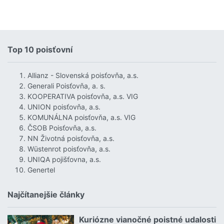
Top 10 poisťovní
Allianz - Slovenská poisťovňa, a.s.
Generali Poisťovňa, a. s.
KOOPERATIVA poisťovňa, a.s. VIG
UNION poisťovňa, a.s.
KOMUNÁLNA poisťovňa, a.s. VIG
ČSOB Poisťovňa, a.s.
NN Životná poisťovňa, a.s.
Wüstenrot poisťovňa, a.s.
UNIQA pojišťovna, a.s.
Genertel
Najčítanejšie články
Kuriózne vianočné poistné udalosti
18.12.2024 | | redakcia