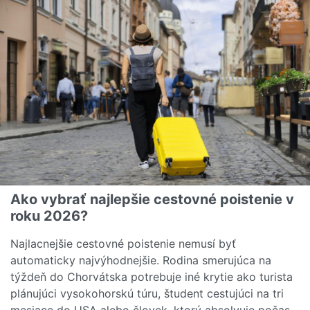
Ako vybrať najlepšie cestovné poistenie v
roku 2026?
Najlacnejšie cestovné poistenie nemusí byť
automaticky najvýhodnejšie. Rodina smerujúca na
týždeň do Chorvátska potrebuje iné krytie ako turista
plánujúci vysokohorskú túru, študent cestujúci na tri
mesiace do USA alebo človek, ktorý absolvuje počas