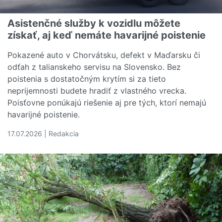
Asistenčné služby k vozidlu môžete
získať, aj keď nemáte havarijné poistenie
Pokazené auto v Chorvátsku, defekt v Maďarsku či
odťah z talianskeho servisu na Slovensko. Bez
poistenia s dostatočným krytím si za tieto
neprijemnosti budete hradiť z vlastného vrecka.
Poisťovne ponúkajú riešenie aj pre tých, ktorí nemajú
havarijné poistenie.
17.07.2026 | Redakcia
Čítať viac o Asistenčné služby k vozidlu môžete získať, 