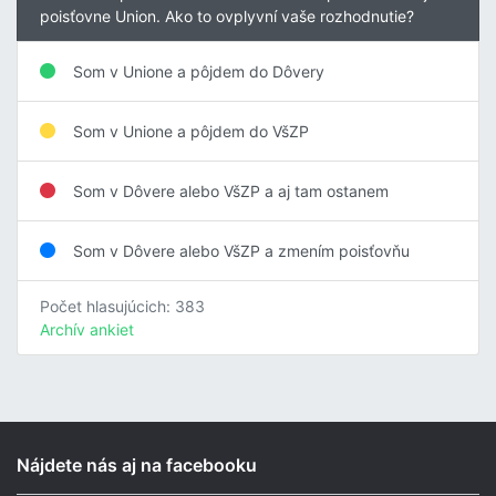
poisťovne Union. Ako to ovplyvní vaše rozhodnutie?
Som v Unione a pôjdem do Dôvery
Som v Unione a pôjdem do VšZP
Som v Dôvere alebo VšZP a aj tam ostanem
Som v Dôvere alebo VšZP a zmením poisťovňu
Počet hlasujúcich: 383
Archív ankiet
Nájdete nás aj na facebooku