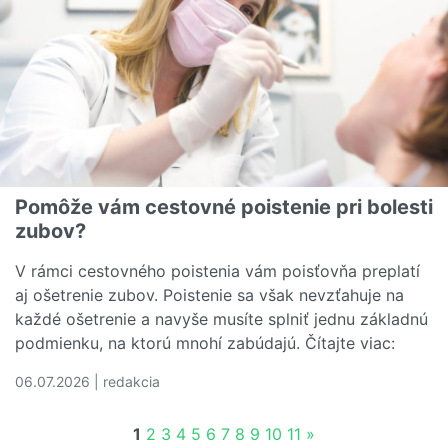
Pomôže vám cestovné poistenie pri bolesti
zubov?
V rámci cestovného poistenia vám poisťovňa preplatí
aj ošetrenie zubov. Poistenie sa však nevzťahuje na
každé ošetrenie a navyše musíte splniť jednu základnú
podmienku, na ktorú mnohí zabúdajú. Čítajte viac:
06.07.2026 | redakcia
Čítať viac o Pomôže vám cestovné poistenie pri bolesti 
1
2
3
4
5
6
7
8
9
10
11
»