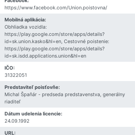
Facebook:
https://www.facebook.com/Union.poistovna/
Mobilná aplikácia:
Obhliadka vozidla:
https://play.google.com/store/apps/details?
id=sk.union.kasko&hl=en, Cestovné poistenie:
https://play.google.com/store/apps/details?
id=sk.isdd.applications.union&hl=en
IČO:
31322051
Predstaviteľ poisťovňe:
Michal Špaňár - predseda predstavenstva, generálny
riaditeľ
Dátum udelenia licencie:
24.09.1992
URL: