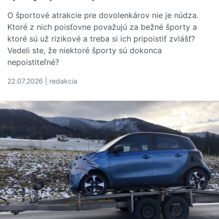
O športové atrakcie pre dovolenkárov nie je núdza.
Ktoré z nich poisťovne považujú za bežné športy a
ktoré sú už rizikové a treba si ich pripoistiť zvlášť?
Vedeli ste, že niektoré športy sú dokonca
nepoistiteľné?
22.07.2026 | redakcia
Čítať viac o Cestovné poistenie: Ktoré športy musíte ma