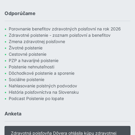
Čítať viac o Povodne sú podľa Allianzu najničivejším živlom v Euró
Odporúčame
Porovnanie benefitov zdravotných poisťovní na rok 2026
Zdravotné poistenie - zoznam poisťovní a benefitov
Zmena zdravotnej poisťovne
Životné poistenie
Cestovné poistenie
PZP a havarijné poistenie
Poistenie nehnuteľnosti
Dôchodkové poistenie a sporenie
Sociálne poistenie
Nahlasovanie poistných podvodov
História poisťovníctva na Slovensku
Podcast Poistenie po lopate
Anketa
Zdravotná poisťovňa Dôvera ohlásila kúpu zdravotnej