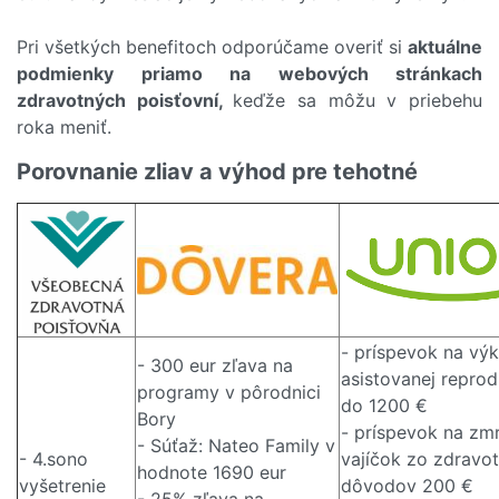
Pri všetkých benefitoch odporúčame overiť si
aktuálne
podmienky priamo na webových stránkach
zdravotných poisťovní,
keďže sa môžu v priebehu
roka meniť.
Porovnanie zliav a výhod pre tehotné
- príspevok na vý
- 300 eur zľava na
asistovanej reprod
programy v pôrodnici
do 1200 €
Bory
- príspevok na zm
- Súťaž: Nateo Family v
- 4.sono
vajíčok zo zdravo
hodnote 1690 eur
vyšetrenie
dôvodov 200 €
- 25% zľava na