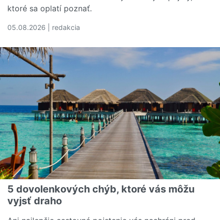
ktoré sa oplatí poznať.
05.08.2026 | redakcia
Čítať viac o Rozumiete svojej poistnej zmluve? Tieto poj
5 dovolenkových chýb, ktoré vás môžu
vyjsť draho