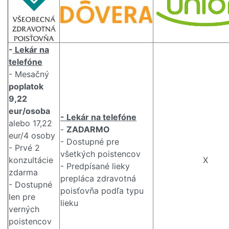
-
Lekár na
telefóne
- Mesačný
poplatok
9,22
eur/osoba
- Lekár na telefóne
alebo 17,22
-
ZADARMO
eur/4 osoby
- Dostupné pre
- Prvé 2
všetkých poistencov
konzultácie
X
- Predpísané lieky
zdarma
prepláca zdravotná
- Dostupné
poisťovňa podľa typu
len pre
lieku
verných
poistencov