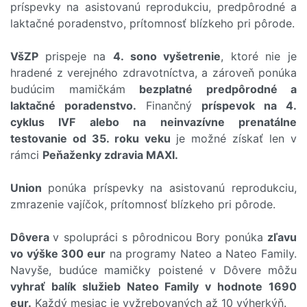
príspevky na asistovanú reprodukciu, predpôrodné a
laktačné poradenstvo, prítomnosť blízkeho pri pôrode.
VšZP
prispeje na
4. sono vyšetrenie
, ktoré nie je
hradené z verejného zdravotníctva, a zároveň ponúka
budúcim mamičkám
bezplatné predpôrodné a
laktačné poradenstvo.
Finančný
príspevok na 4.
cyklus IVF alebo na neinvazívne prenatálne
testovanie od 35. roku veku
je možné získať len v
rámci
Peňaženky zdravia MAXI.
Union
ponúka príspevky na asistovanú reprodukciu,
zmrazenie vajíčok, prítomnosť blízkeho pri pôrode.
Dôvera
v spolupráci s pôrodnicou Bory ponúka
zľavu
vo výške 300 eur
na programy Nateo a Nateo Family.
Navyše, budúce mamičky poistené v Dôvere môžu
vyhrať balík služieb Nateo Family v hodnote 1690
eur.
Každý mesiac je vyžrebovaných až 10 výherkýň.