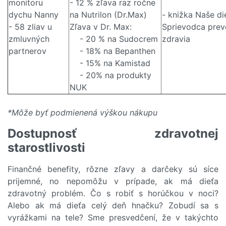
monitoru
- 12 % zľava raz ročne
dychu Nanny
na Nutrilon (Dr.Max)
- knižka Naše di
- 58 zliav u
Zľava v Dr. Max:
Sprievodca prev
zmluvných
- 20 % na Sudocrem
zdravia
partnerov
- 18% na Bepanthen
- 15% na Kamistad
- 20% na produkty
NUK
*Môže byť podmienená výškou nákupu
Dostupnosť zdravotnej
starostlivosti
Finančné benefity, rôzne zľavy a darčeky sú síce
prijemné, no nepomôžu v prípade, ak má dieťa
zdravotný problém. Čo s robiť s horúčkou v noci?
Alebo ak má dieťa celý deň hnačku? Zobudí sa s
vyrážkami na tele? Sme presvedčení, že v takýchto