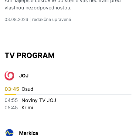
Ani najlepšie cestovné poistenie vás nechráni pred
vlastnou nezodpovednosťou.
03.08.2026 | redakčne upravené
Čítať viac o 5 dovolenkových chýb, ktoré vás môžu vyjs
TV PROGRAM
JOJ
03:45
Osud
04:55
Noviny TV JOJ
05:45
Krimi
Markíza