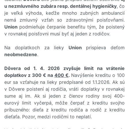
u nezmluvného zubára resp. dentálnej hygieničky
, čo
je veľká výhoda, keďže mnoho zubných ambulancií
nemá zmluvný vzťah so zdravotnými poisťovňami.
Union
podmieňuje čerpanie benefitu tým, že poistený
v rovnakej poisťovni musí byť aj jeden z rodičov.
Na doplatkoch za lieky
Union
prispieva deťom
neobmedzene
.
Dôvera od 1. 4. 2026 zvyšuje limit na vrátenie
doplatkov z 300 € na
400 €
.
Navýšenie kreditu o 100
eur sa vzťahuje na lieky predpísané od 1.1.2026. Ak sú
v Dôvere poistení aj rodičia, vráti doplatky v rovnakej
sume aj im. Ak si jeden z členov rodiny svoj 400-
eurový limit vyčerpá, môže čerpať z kreditu svojho
príbuzného: dieťa z kreditu rodiča a rodič z kreditu
dieťaťa. Pozor, medzi rodičmi to neplatí.