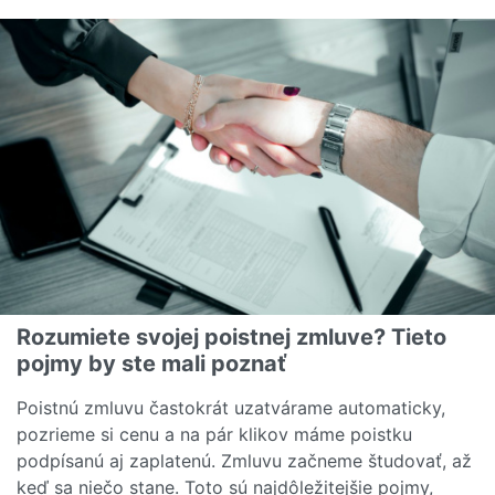
Rozumiete svojej poistnej zmluve? Tieto
pojmy by ste mali poznať
Poistnú zmluvu častokrát uzatvárame automaticky,
pozrieme si cenu a na pár klikov máme poistku
podpísanú aj zaplatenú. Zmluvu začneme študovať, až
keď sa niečo stane. Toto sú najdôležitejšie pojmy,