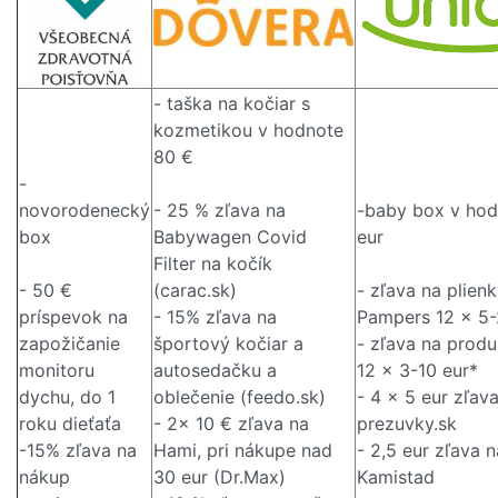
- taška na kočiar s
kozmetikou v hodnote
80 €
-
novorodenecký
- 25 % zľava na
-baby box v hod
box
Babywagen Covid
eur
Filter na kočík
- 50 €
(carac.sk)
- zľava na plien
príspevok na
- 15% zľava na
Pampers 12 x 5-
zapožičanie
športový kočiar a
- zľava na prod
monitoru
autosedačku a
12 x 3-10 eur*
dychu, do 1
oblečenie (feedo.sk)
- 4 x 5 eur zľav
roku dieťaťa
- 2x 10 € zľava na
prezuvky.sk
-15% zľava na
Hami, pri nákupe nad
- 2,5 eur zľava n
nákup
30 eur (Dr.Max)
Kamistad