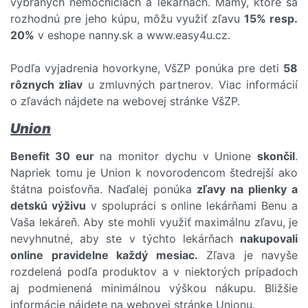
vybraných nemocniciach a lekárňach. Mamy, ktoré sa
rozhodnú pre jeho kúpu, môžu využiť zľavu
15% resp.
20%
v eshope nanny.sk a www.easy4u.cz.
Podľa vyjadrenia hovorkyne, VšZP ponúka pre deti
58
rôznych zliav
u zmluvných partnerov. Viac informácií
o zľavách nájdete na webovej stránke VšZP.
Union
Benefit 30 eur
na monitor dychu v Unione
skončil
.
Napriek tomu je Union k novorodencom štedrejší ako
štátna poisťovňa. Naďalej ponúka
zľavy na plienky a
detskú výživu
v spolupráci s online lekárňami Benu a
Vaša lekáreň. Aby ste mohli využiť maximálnu zľavu, je
nevyhnutné, aby ste v týchto lekárňach
nakupovali
online pravidelne každý mesiac.
Zľava je navyše
rozdelená podľa produktov a v niektorých prípadoch
aj podmienená minimálnou výškou nákupu. Bližšie
informácie nájdete na webovej stránke Unionu.