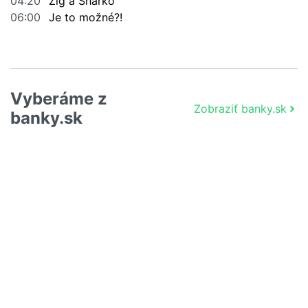
04:20
Zig a Sharko
06:00
Je to možné?!
Vyberáme z
Zobraziť banky.sk
banky.sk