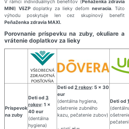
V rámci individuálnych benefitov (
Peňaženka zdravia
MINI
)
VšZP
doplatky za lieky deťom
nevracia
. Túto
výhodu poskytuje len cez skupinový benefit
Peňaženka zdravia MAXI.
Porovnanie príspevku na zuby, okuliare a
vrátenie doplatkov za lieky
Deti od
2 rokov
: 5 x 30
eur
Deti od
3
(dentálna hygiena,
Deti od
rokov
: 1 x
Príspevok
ošetrenie zubného
(dentáln
40 eur
na zuby
kazu, pečatenie zubov)
ošetreni
(dentálna
pečateni
hygiena)
- platí
aj u