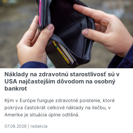
Náklady na zdravotnú starostlivosť sú v
USA najčastejším dôvodom na osobný
bankrot
Kým v Európe funguje zdravotné poistenie, ktoré
pokrýva častokrát celkové náklady na liečbu, v
Amerike je situácia úplne odlišná.
07.08.2026 | redakcia
Čítať viac o Náklady na zdravotnú starostlivosť sú v U