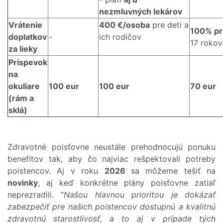
nezmluvných lekárov
Vrátenie
400 €/osoba
pre deti a
100% pr
doplatkov
-
ich rodičov
17 rokov
za lieky
Príspevok
na
okuliare
100 eur
100 eur
70 eur
(rám a
sklá)
Zdravotné poisťovne neustále prehodnocujú ponuku
benefitov tak, aby čo najviac rešpektovali potreby
poistencov. Aj v roku
2026
sa môžeme tešiť na
novinky
, aj keď konkrétne plány poisťovne zatiaľ
neprezradili. “
Našou hlavnou prioritou je dokázať
zabezpečiť pre našich poistencov dostupnú a kvalitnú
zdravotnú starostlivosť, a to aj v prípade tých