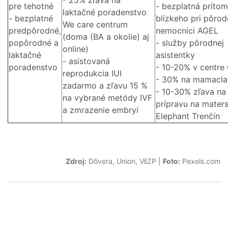
pre tehotné
- bezplatná príto
laktačné poradenstvo
- bezplatné
blízkeho pri pôrod
We care centrum
predpôrodné,
nemocnici AGEL
(doma (BA a okolie) aj
popôrodné a
- služby pôrodnej
online)
laktačné
asistentky
- asistovaná
poradenstvo
- 10-20% v centre 
reprodukcia IUI
- 30% na mamacla
zadarmo a zľavu 15 %
- 10-30% zľava na
na vybrané metódy IVF
prípravu na mater
a zmrazenie embryí
Elephant Trenčín
Zdroj:
Dôvera, Union, VšZP
|
Foto:
Pexels.com