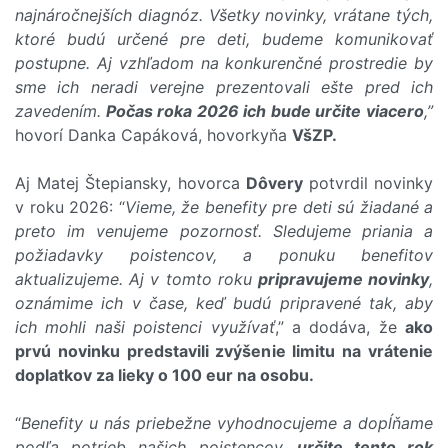
najnáročnejších diagnóz. Všetky novinky, vrátane tých,
ktoré budú určené pre deti, budeme komunikovať
postupne. Aj vzhľadom na konkurenčné prostredie by
sme ich neradi verejne prezentovali ešte pred ich
zavedením.
Počas roka 2026 ich bude určite viacero
,”
hovorí Danka Capáková, hovorkyňa
VšZP.
Aj Matej Štepiansky, hovorca
Dôvery
potvrdil novinky
v roku 2026: “
Vieme, že benefity pre deti sú žiadané a
preto im venujeme pozornosť. Sledujeme priania a
požiadavky poistencov, a ponuku benefitov
aktualizujeme. Aj v tomto roku
pripravujeme novinky
,
oznámime ich v čase, keď budú pripravené tak, aby
ich mohli naši poistenci využívať
,” a dodáva, že
ako
prvú novinku predstavili zvýšenie limitu na vrátenie
doplatkov za lieky o 100 eur na osobu.
“
Benefity u nás priebežne vyhodnocujeme a dopĺňame
podľa potrieb našich poistencov,
určite tento rok