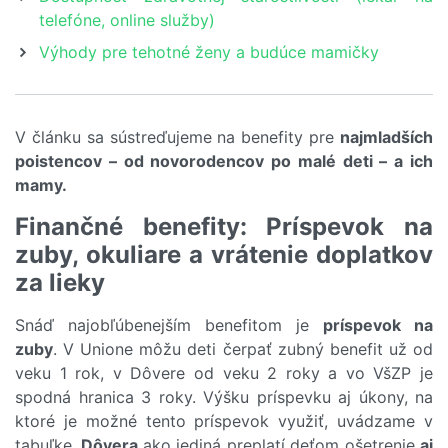
telefóne, online služby)
Výhody pre tehotné ženy a budúce mamičky
V článku sa sústreďujeme na benefity pre
najmladších
poistencov – od novorodencov po malé deti – a ich
mamy.
Finančné benefity: Príspevok na
zuby, okuliare a vrátenie doplatkov
za lieky
Snáď najobľúbenejším benefitom je
príspevok na
zuby
. V Unione môžu deti čerpať zubný benefit už od
veku 1 rok, v Dôvere od veku 2 roky a vo VšZP je
spodná hranica 3 roky. Výšku príspevku aj úkony, na
ktoré je možné tento príspevok využiť, uvádzame v
tabuľke.
Dôvera
ako jediná preplatí deťom ošetrenie
aj