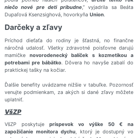
niečo nové pre deti pribudne
,” vyjadrila sa Beáta
Dupaľová Ksenzsighová, hovorkyňa
Union
.
Darčeky a zľavy
Príchod dieťaťa do rodiny je šťastná, no finančne
náročná udalosť. Všetky zdravotné poisťovne darujú
mamičke
novorodenecký balíček s kozmetikou a
potrebami pre bábätko
. Dôvera ho navyše zabalí do
praktickej tašky na kočiar.
Ďalšie benefity uvádzame nižšie v tabuľke. Pozornosť
venujte podmienkam, za akých si dané zľavy môžete
uplatniť.
VšZP
VšZP poskytuje
príspevok vo výške 50 € na
zapožičanie monitora dychu
, ktorý je dostupný vo