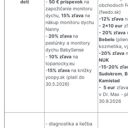
deti
-
50 € príspevok
na
obchodoch F
zapožičanie monitoru
(feedo.sk)
dychu,
15% zľava
na
-12% zľava
n
nákup monitoru dychu
- 2x10 eur
zľ
Nanny
- 20% zľava
n
-
20% zľava
na
Bebelo
(plien
pestúnky a monitory
kozmetika, v
dychu BabySense
-20% zľava
n
-
10% zľava
na
NUK
topanocky.eu
-15-20% zľa
-
15% zľava
na knižky
Sudokrem
,
B
yoopy.sk (platí do
Kamistad
30.5.2026)
- 5 eur
zľava
v Dr. Max - p
30.9.2026
- diagnostika a liečba