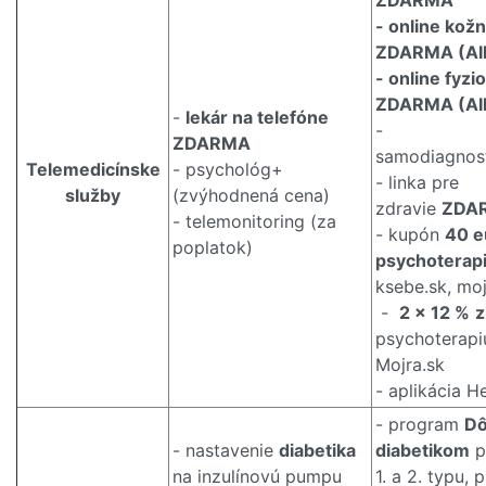
ZDARMA
- online kož
ZDARMA (AI
- online fyzi
ZDARMA (AIP
-
lekár na telefóne
-
ZDARMA
samodiagnos
Telemedicínske
- psychológ+
- linka pre
služby
(zvýhodnená cena)
zdravie
ZDA
- telemonitoring (za
- kupón
40 e
poplatok)
psychoterap
ksebe.sk, moj
-
2 x 12 %
z
psychoterapi
Mojra.sk
- aplikácia 
- program
Dô
- nastavenie
diabetika
diabetikom
p
na inzulínovú pumpu
1. a 2. typu, 