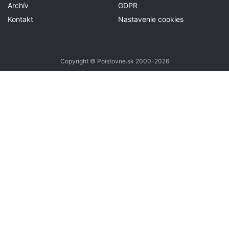
Archív
GDPR
Kontakt
Nastavenie cookies
Copyright © Poistovne.sk 2000-2026
Tvorba stránok
: Aglo Solutions
Redakčný systém
: SysCom