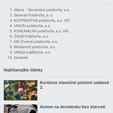
Allianz - Slovenská poisťovňa, a.s.
Generali Poisťovňa, a. s.
KOOPERATIVA poisťovňa, a.s. VIG
UNION poisťovňa, a.s.
KOMUNÁLNA poisťovňa, a.s. VIG
ČSOB Poisťovňa, a.s.
NN Životná poisťovňa, a.s.
Wüstenrot poisťovňa, a.s.
UNIQA pojišťovna, a.s.
Genertel
Najčítanejšie články
Kuriózne vianočné poistné udalosti
18.12.2024 | | redakcia
2.
Čítať viac o Kuriózne vianočné poistné udalosti 2.
Autom na dovolenku bez starostí
02.07.2026 |