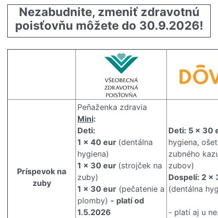
Nezabudnite, zmeniť zdravotnú
poisťovňu môžete do 30.9.2026!
Peňaženka zdravia
Mini
:
Deti:
Deti: 5 x 30 
1 x 40 eur
(dentálna
hygiena, ošet
hygiena)
zubného kazu
1 x 30 eur
(strojček na
zubov)
Príspevok na
zuby)
Dospelí: 2 x
zuby
1 x 30 eur
(pečatenie a
(dentálna hyg
plomby)
- platí od
1.5.2026
- platí aj u 