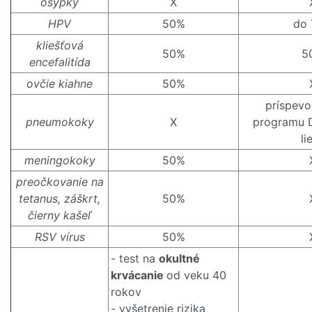
osýpky
X
HPV
50%
do
kliešťová
50%
5
encefalitída
ovčie kiahne
50%
príspevo
pneumokoky
X
programu 
li
meningokoky
50%
preočkovanie na
tetanus, záškrt,
50%
čierny kašeľ
RSV vírus
50%
- test na
okultné
krvácanie
od veku 40
rokov
- vyšetrenie rizika