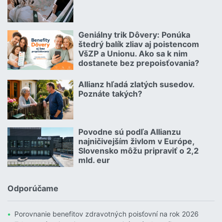
Čítať viac o Autom na dovolenku bez starostí
Geniálny trik Dôvery: Ponúka
06.07.2026 | | redakcia
štedrý balík zliav aj poistencom
VšZP a Unionu. Ako sa k nim
dostanete bez prepoisťovania?
Čítať viac o Geniálny trik Dôvery: Ponúka štedrý balík zliav aj p
Allianz hľadá zlatých susedov.
08.07.2026 |
Poznáte takých?
Čítať viac o Allianz hľadá zlatých susedov. Poznáte takých?
Povodne sú podľa Allianzu
23.07.2026 |
najničivejším živlom v Európe,
Slovensko môžu pripraviť o 2,2
mld. eur
Čítať viac o Povodne sú podľa Allianzu najničivejším živlom v Euró
Odporúčame
Porovnanie benefitov zdravotných poisťovní na rok 2026