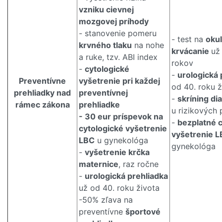
vzniku cievnej
mozgovej príhody
- stanovenie pomeru
- test na
oku
krvného tlaku
na nohe
krvácanie
už
a ruke, tzv. ABI index
rokov
-
cytologické
-
urologická 
Preventívne
vyšetrenie pri každej
od 40. roku ž
prehliadky nad
preventívnej
-
skríning di
rámec zákona
prehliadke
u rizikových 
- 30 eur príspevok na
-
bezplatné 
cytologické vyšetrenie
vyšetrenie 
LBC
u gynekológa
gynekológa
-
vyšetrenie krčka
maternice
, raz ročne
-
urologická prehliadka
už od 40. roku života
-50% zľava na
preventívne
športové