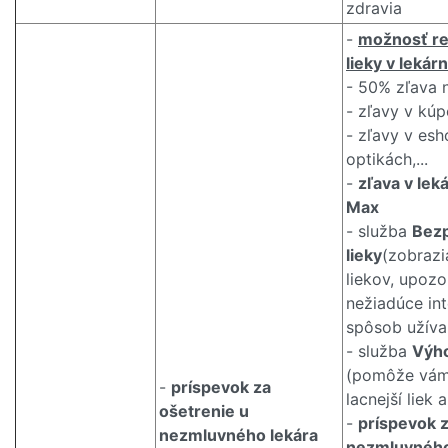
zdravia
-
možnosť re
lieky v lekárn
- 50% zľava 
- zľavy v kú
- zľavy v es
optikách,...
-
zľava v lek
Max
- služba
Bez
lieky
(zobraz
liekov, upozo
nežiadúce int
spôsob užíva
- služba
Výho
(pomôže vám
-
príspevok za
lacnejší liek a
ošetrenie u
-
príspevok z
nezmluvného lekára
nezmluvného