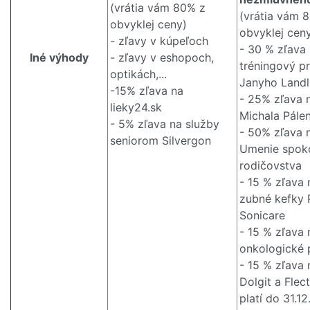
(vrátia vám 80% z
(vrátia vám 
obvyklej ceny)
obvyklej cen
- zľavy v kúpeľoch
- 30 % zľava 
Iné výhody
- zľavy v eshopoch,
tréningový p
optikách,...
Janyho Landl
-15% zľava na
- 25% zľava 
lieky24.sk
Michala Pále
- 5% zľava na služby
- 50% zľava n
seniorom Silvergon
Umenie spok
rodičovstva
- 15 % zľava 
zubné kefky P
Sonicare
- 15 % zľava 
onkologické 
- 15 % zľava
Dolgit a Flec
platí do 31.1