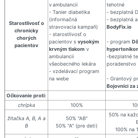
v ambulancii
tehotné
- Tanier diabetika
- bezplatná D
(informačná
- bezplatná a
Starostlivosť o
stravovacia kampaň)
BodyFix.io
chronicky
- starostlivosť o
chorých
pacientov s
vysokým
- program
Dô
pacientov
krvným tlakom
v
hypertoniko
ambulancii
-bezplatné te
všeobecného lekára
poradenstvo
- vzdelávací program
na webe
- Grantový p
Bojovníci za 
Očkovanie proti:
chrípka
100%
1
50% na každ
žltačka A, B, A a
50% "AB"
B
50% "A" (pre deti)
100% na 1