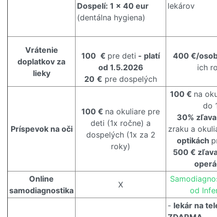
Dospelí: 1 x 40 eur
lekárov
(dentálna hygiena)
Vrátenie
100
€
pre deti
- platí
400 €/oso
doplatkov za
od 1.5.2026
ich r
lieky
20
€
pre dospelých
100 €
na oku
do 
100 €
na okuliare pre
30% zľav
deti (1x ročne) a
Príspevok na oči
zraku a okul
dospelých (1x za 2
optikách
p
roky)
500 € zľava
operá
Online
Samodiagnos
X
samodiagnostika
od Inf
-
lekár na te