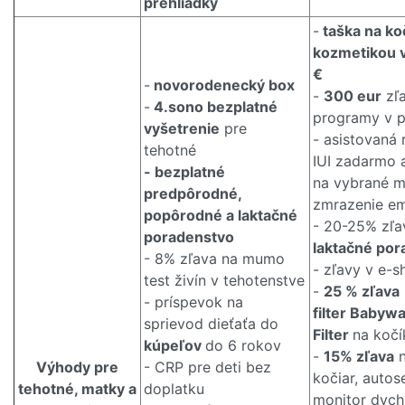
prehliadky
-
taška na koč
kozmetikou 
€
-
novorodenecký box
-
300 eur
zľa
-
4.sono bezplatné
programy v p
vyšetrenie
pre
- asistovaná
tehotné
IUI zadarmo 
- bezplatné
na vybrané m
predpôrodné,
zmrazenie em
popôrodné a laktačné
- 20-25% zľa
poradenstvo
laktačné por
- 8% zľava na mumo
- zľavy v e-
test živín v tehotenstve
-
25 % zľava
- príspevok na
filter Babyw
sprievod dieťaťa do
Filter
na kočí
kúpeľov
do 6 rokov
-
15% zľava
n
Výhody pre
- CRP pre deti bez
kočiar, autos
tehotné, matky a
doplatku
monitor dychu