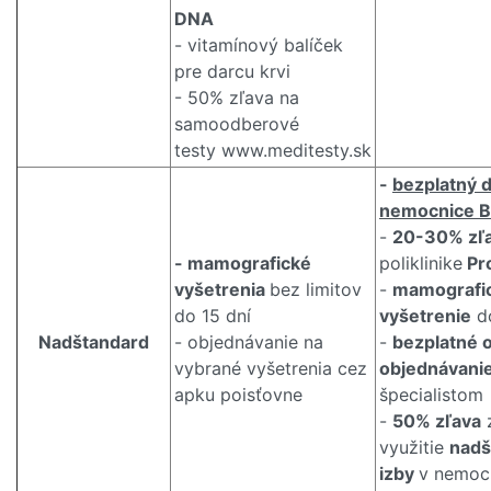
DNA
- vitamínový balíček
pre darcu krvi
- 50% zľava na
samoodberové
testy www.meditesty.sk
-
bezplatný d
nemocnice B
-
20-30% zľ
- mamografické
poliklinike
Pr
vyšetrenia
bez limitov
-
mamografi
do 15 dní
vyšetrenie
do
Nadštandard
- objednávanie na
-
bezplatné o
vybrané vyšetrenia cez
objednávani
apku poisťovne
špecialistom
-
50% zľava
z
využitie
nadš
izby
v nemoc