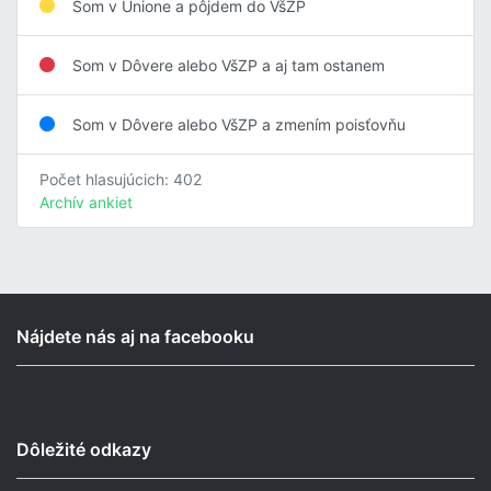
Som v Unione a pôjdem do VšZP
Som v Dôvere alebo VšZP a aj tam ostanem
Som v Dôvere alebo VšZP a zmením poisťovňu
Počet hlasujúcich: 402
Archív ankiet
Nájdete nás aj na facebooku
Dôležité odkazy