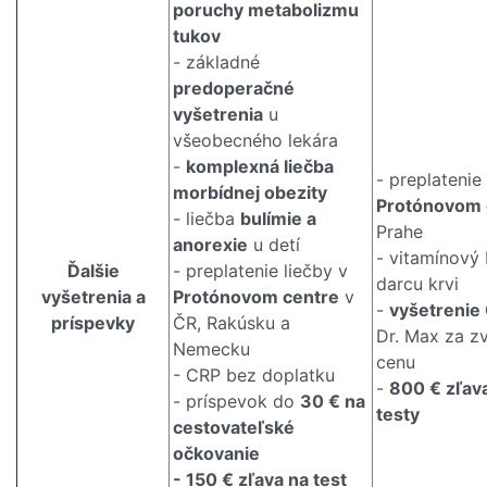
poruchy metabolizmu
tukov
- základné
predoperačné
vyšetrenia
u
všeobecného lekára
-
komplexná liečba
- preplatenie
morbídnej obezity
Protónovom 
- liečba
bulímie a
Prahe
anorexie
u detí
- vitamínový 
Ďalšie
- preplatenie liečby v
darcu krvi
vyšetrenia a
Protónovom centre
v
-
vyšetrenie
príspevky
ČR, Rakúsku a
Dr. Max za z
Nemecku
cenu
- CRP bez doplatku
-
800 € zľav
- príspevok do
30 € na
testy
cestovateľské
očkovanie
- 150 € zľava na test