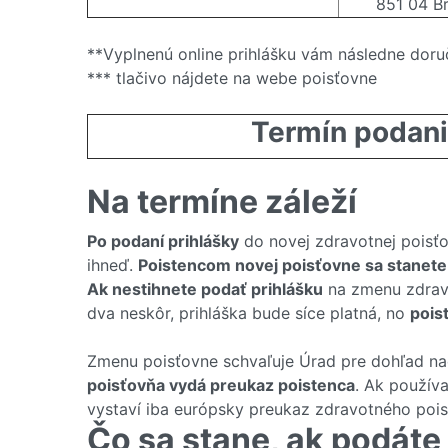
851 04 Br
**Vyplnenú online prihlášku vám následne doruč
*** tlačivo nájdete na webe poisťovne
Termín podani
Na termíne záleží
Po podaní prihlášky
do novej zdravotnej poisť
ihneď.
Poistencom novej poisťovne sa stanete
Ak nestihnete podať prihlášku
na zmenu zdravo
dva neskôr, prihláška bude síce platná, no
pois
Zmenu poisťovne schvaľuje Úrad pre dohľad na
poisťovňa vydá preukaz poistenca
. Ak použív
vystaví iba európsky preukaz zdravotného pois
Čo sa stane, ak podáte