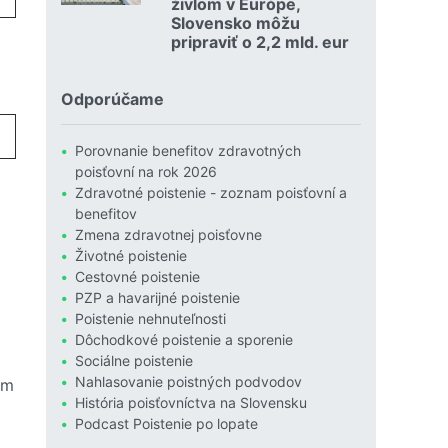
živlom v Európe,
Slovensko môžu
pripraviť o 2,2 mld. eur
Čítať viac o Povodne sú podľa Allianzu najničivejším živlom
Odporúčame
Porovnanie benefitov zdravotných
poisťovní na rok 2026
Zdravotné poistenie - zoznam poisťovní a
benefitov
Zmena zdravotnej poisťovne
Životné poistenie
Cestovné poistenie
PZP a havarijné poistenie
Poistenie nehnuteľnosti
Dôchodkové poistenie a sporenie
Sociálne poistenie
Nahlasovanie poistných podvodov
ám
História poisťovníctva na Slovensku
Podcast Poistenie po lopate