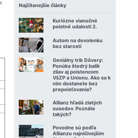
e
Najčítanejšie články
Kuriózne vianočné
18.12.2024 | | redakcia
poistné udalosti 2.
Čítať viac o Kuriózne vianočné poistné udalosti 2.
Autom na dovolenku
02.07.2026 |
bez starostí
Čítať viac o Autom na dovolenku bez starostí
Geniálny trik Dôvery:
06.07.2026 | | redakcia
Ponúka štedrý balík
zliav aj poistencom
VšZP a Unionu. Ako sa k
nim dostanete bez
prepoisťovania?
Čítať viac o Geniálny trik Dôvery: Ponúka štedrý balík zli
Allianz hľadá zlatých
08.07.2026 |
susedov. Poznáte
takých?
Čítať viac o Allianz hľadá zlatých susedov. Poznáte takých
Povodne sú podľa
23.07.2026 |
Allianzu najničivejším