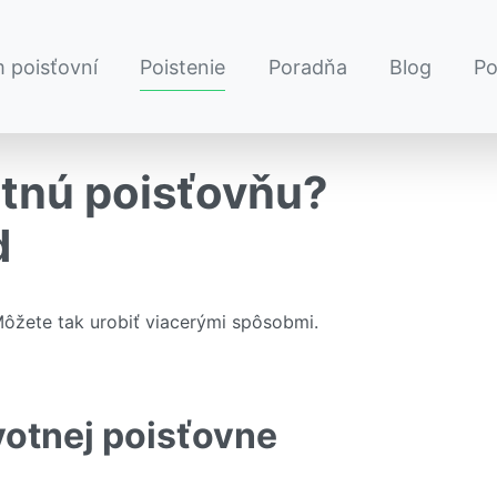
 poisťovní
Poistenie
Poradňa
Blog
P
tnú poisťovňu?
d
 Môžete tak urobiť viacerými spôsobmi.
votnej poisťovne