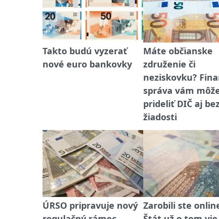
Takto budú vyzerať
Máte občianske
nové euro bankovky
združenie či
neziskovku? Fin
správa vám môž
prideliť DIČ aj be
žiadosti
ÚRSO pripravuje nový
Zarobili ste onlin
regulačný rámec,
Štát už o tom vie