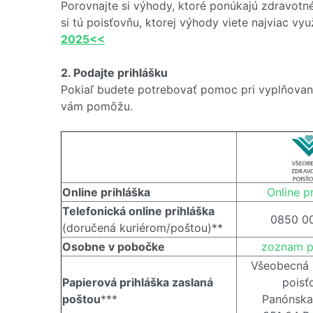
Porovnajte si výhody, ktoré ponúkajú zdravot
si tú poisťovňu, ktorej výhody viete najviac využ
2025<<
2. Podajte prihlášku
Pokiaľ budete potrebovať pomoc pri vyplňovaní p
vám pomôžu.
Online prihláška
Online p
Telefonická online prihláška
0850 0
(doručená kuriérom/poštou)**
Osobne v pobočke
zoznam p
Všeobecná 
Papierová prihláška zaslaná
poisť
poštou
***
Panónska