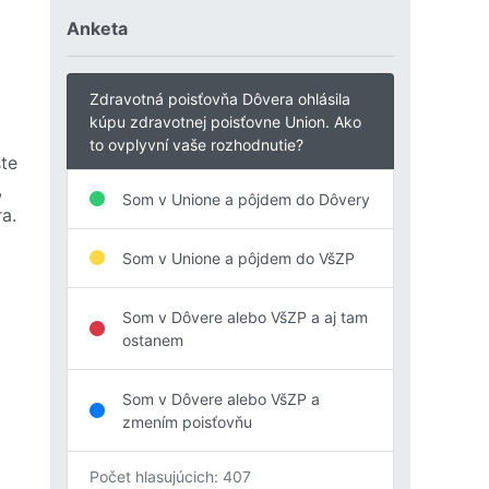
Anketa
Zdravotná poisťovňa Dôvera ohlásila
kúpu zdravotnej poisťovne Union. Ako
to ovplyvní vaše rozhodnutie?
te
,
Som v Unione a pôjdem do Dôvery
a.
Som v Unione a pôjdem do VšZP
Som v Dôvere alebo VšZP a aj tam
ostanem
Som v Dôvere alebo VšZP a
zmením poisťovňu
Počet hlasujúcich: 407