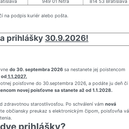
atislava
949 01 Nitra
814 53 Bratislava
í na podpis kuriér alebo pošta.
a prihlášky
30.9.2026!
ovne
do 30. septembra 2026
sa nestanete jej poistencom
 od
1.1.2027.
tnej poisťovne do 30.septembra 2026, a podáte ju deň či
tencom novej poisťovne sa stanete až od 1.1.2028.
d zdravotnou starostlivosťou. Po schválení vám
nová
ate občiansky preukaz s elektronickým čipom, poisťovňa v
tenia.
 dve prihlášky?