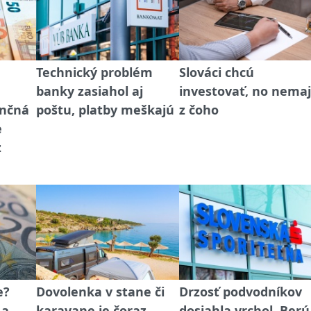
Technický problém
Slováci chcú
banky zasiahol aj
investovať, no nema
ančná
poštu, platby meškajú
z čoho
e
z
e?
Dovolenka v stane či
Drzosť podvodníkov
 a
karavane je čoraz
dosiahla vrchol. Berú