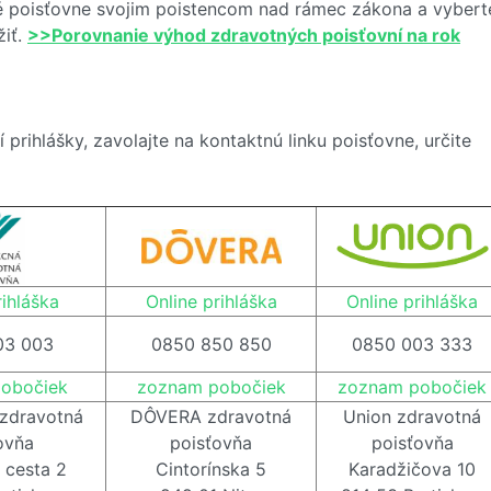
né poisťovne svojim poistencom nad rámec zákona a vybert
iť.
>>Porovnanie výhod zdravotných poisťovní na rok
rihlášky, zavolajte na kontaktnú linku poisťovne, určite
rihláška
Online prihláška
Online prihláška
03 003
0850 850 850
0850 003 333
obočiek
zoznam pobočiek
zoznam pobočiek
zdravotná
DÔVERA zdravotná
Union zdravotná
ovňa
poisťovňa
poisťovňa
 cesta 2
Cintorínska 5
Karadžičova 10