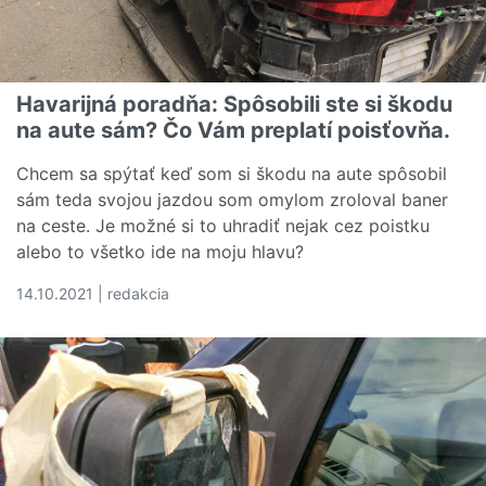
Havarijná poradňa: Spôsobili ste si škodu
na aute sám? Čo Vám preplatí poisťovňa.
Chcem sa spýtať keď som si škodu na aute spôsobil
sám teda svojou jazdou som omylom zroloval baner
na ceste. Je možné si to uhradiť nejak cez poistku
alebo to všetko ide na moju hlavu?
14.10.2021 | redakcia
Čítať viac o Havarijná poradňa: Spôsobili ste si škodu n