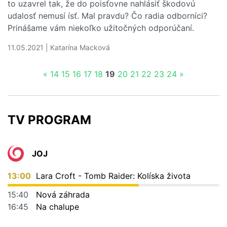
to uzavrel tak, že do poisťovne nahlásiť škodovú
udalosť nemusí ísť. Mal pravdu? Čo radia odborníci?
Prinášame vám niekoľko užitočných odporúčaní.
11.05.2021 | Katarína Macková
Čítať viac o Má vinník povinnosť nahlásiť nehodu do pois
«
14
15
16
17
18
19
20
21
22
23
24
»
TV PROGRAM
JOJ
13:00
Lara Croft - Tomb Raider: Kolíska života
15:40
Nová záhrada
16:45
Na chalupe