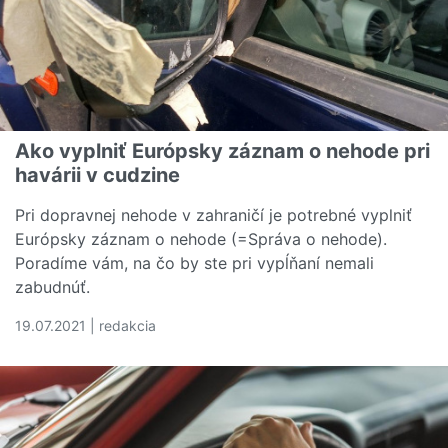
Ako vyplniť Európsky záznam o nehode pri
havárii v cudzine
Pri dopravnej nehode v zahraničí je potrebné vyplniť
Európsky záznam o nehode (=Správa o nehode).
Poradíme vám, na čo by ste pri vypĺňaní nemali
zabudnúť.
19.07.2021 | redakcia
Čítať viac o Ako vyplniť Európsky záznam o nehode pri h