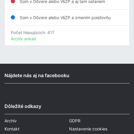
Som v Dôvere alebo VšZP a aj tam ostanem
Som v Dôvere alebo VšZP a zmením poisťovňu
Počet hlasujúcich: 417
Archív ankiet
Nájdete nás aj na facebooku
Dôležité odkazy
Archív
GDPR
Kontakt
Nastavenie cookies