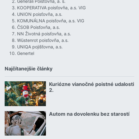
Generali Poisťovňa, a. s.
KOOPERATIVA poisťovňa, a.s. VIG
UNION poisťovňa, a.s.
KOMUNÁLNA poisťovňa, a.s. VIG
ČSOB Poisťovňa, a.s.
NN Životná poisťovňa, a.s.
Wüstenrot poisťovňa, a.s.
UNIQA pojišťovna, a.s.
Genertel
Najčítanejšie články
Kuriózne vianočné poistné udalosti
18.12.2024 | | redakcia
2.
Čítať viac o Kuriózne vianočné poistné udalosti 2.
Autom na dovolenku bez starostí
02.07.2026 |
Čítať viac o Autom na dovolenku bez starostí