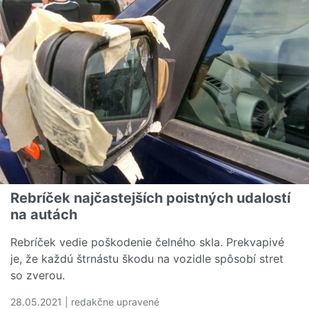
Rebríček najčastejších poistných udalostí
na autách
Rebríček vedie poškodenie čelného skla. Prekvapivé
je, že každú štrnástu škodu na vozidle spôsobí stret
so zverou.
28.05.2021 | redakčne upravené