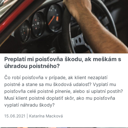
Preplatí mi poisťovňa škodu, ak meškám s
úhradou poistného?
Čo robí poisťovňa v prípade, ak klient nezaplatí
poistné a stane sa mu škodová udalosť? Vyplatí mu
poisťovňa celé poistné plnenie, alebo si uplatní postih?
Musí klient poistné doplatiť skôr, ako mu poisťovňa
vyplatí náhradu škody?
15.06.2021 | Katarína Macková
Čítať viac o Preplatí mi poisťovňa škodu, ak meškám s ú