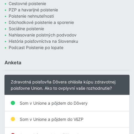
Cestovné poistenie
PZP a havarijné poistenie
Poistenie nehnuteľnosti
Dôchodkové poistenie a sporenie
Sociálne poistenie
Nahlasovanie poistných podvodov
História poisťovníctva na Slovensku
Podcast Poistenie po lopate
Anketa
Zdravotná poisťovňa Dôvera ohlásila kúpu zdravotnej
poisťovne Union. Ako to ovplyvní vaše rozhodnutie?
Som v Unione a pôjdem do Dôvery
Som v Unione a pôjdem do VšZP