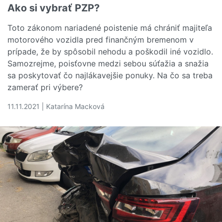
Ako si vybrať PZP?
Toto zákonom nariadené poistenie má chrániť majiteľa
motorového vozidla pred finančným bremenom v
prípade, že by spôsobil nehodu a poškodil iné vozidlo.
Samozrejme, poisťovne medzi sebou súťažia a snažia
sa poskytovať čo najlákavejšie ponuky. Na čo sa treba
zamerať pri výbere?
11.11.2021 | Katarína Macková
Čítať viac o Ako si vybrať PZP?