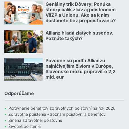
Geniálny trik Dôvery: Ponúka
06.07.2026 | | redakcia
štedrý balík zliav aj poistencom
VšZP a Unionu. Ako sa k nim
dostanete bez prepoisťovania?
Čítať viac o Geniálny trik Dôvery: Ponúka štedrý balík zliav aj p
Allianz hľadá zlatých susedov.
08.07.2026 |
Poznáte takých?
Čítať viac o Allianz hľadá zlatých susedov. Poznáte takých?
Povodne sú podľa Allianzu
23.07.2026 |
najničivejším živlom v Európe,
Slovensko môžu pripraviť o 2,2
mld. eur
Čítať viac o Povodne sú podľa Allianzu najničivejším živlom v Euró
Odporúčame
Porovnanie benefitov zdravotných poisťovní na rok 2026
Zdravotné poistenie - zoznam poisťovní a benefitov
Zmena zdravotnej poisťovne
Životné poistenie