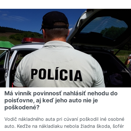
Čítať viac o Rebríček najčastejších poistných udalostí na
Má vinník povinnosť nahlásiť nehodu do
poisťovne, aj keď jeho auto nie je
poškodené?
Vodič nákladného auta pri cúvaní poškodil iné osobné
auto. Keďže na nákladiaku nebola žiadna škoda, šofér