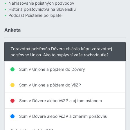
Nahlasovanie poistných podvodov
História poisťovníctva na Slovensku
Podcast Poistenie po lopate
Anketa
Zdravotná poisťovňa Dôvera ohlásila kúpu zdravotnej
poisťovne Union. Ako to ovplyvní vaše rozhodnutie?
Som v Unione a pôjdem do Dôvery
Som v Unione a pôjdem do VšZP
Som v Dôvere alebo VšZP a aj tam ostanem
Som v Dôvere alebo VšZP a zmením poisťovňu