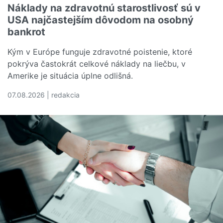
Náklady na zdravotnú starostlivosť sú v
USA najčastejším dôvodom na osobný
bankrot
Kým v Európe funguje zdravotné poistenie, ktoré
pokrýva častokrát celkové náklady na liečbu, v
Amerike je situácia úplne odlišná.
07.08.2026 | redakcia
Čítať viac o Náklady na zdravotnú starostlivosť sú v U