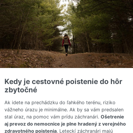
Kedy je cestovné poistenie do hôr
zbytočné
Ak idete na prechádzku do ľahkého terénu, riziko
vážneho úrazu je minimálne. Ak by sa vám predsalen
stal úraz, na pomoc vám prídu záchranári.
Ošetrenie
aj prevoz do nemocnice je plne hradený z verejného
zdravotného poistenia
. Leteckí záchranári majú