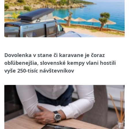
Dovolenka v stane či karavane je čoraz
obľúbenejšia, slovenské kempy vlani hostili
vyše 250-tisíc návštevníkov