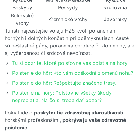
Beskydy
Beskydy
vrchovina
Bukovské
Kremnické vrchy
Javorníky
vrchy
Turisti najčastejšie volajú HZS kvôli poraneniam
horných i dolných končatín pri pošmyknutiach, časté
sú nešťastné pády, poranenia chrbtice či zlomeniny, ale
aj vyčerpanosť či srdcová nevoľnosť.
Tu si pozrite, ktoré poisťovne vás poistia na hory
Poistenie do hôr: Kto vám odškodní zlomenú nohu?
Poistenie do hôr: Rešpektujte značené trasy.
Poistenie na hory: Poisťovne všetky škody
nepreplatia. Na čo si treba dať pozor?
Pokiaľ ide o
poskytnutie zdravotnej starostlivosti
horskými profesionálmi,
pokrýva ju vaše zdravotné
poistenie
.