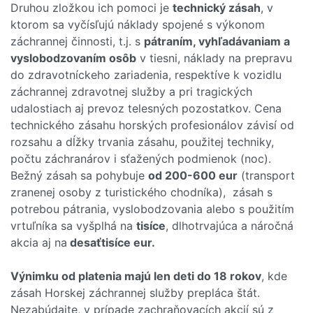
Druhou zložkou ich pomoci je
technický zásah
, v
ktorom sa vyčísľujú náklady spojené s výkonom
záchrannej činnosti, t.j. s
pátraním, vyhľadávaniam a
vyslobodzovaním osôb
v tiesni, náklady na prepravu
do zdravotníckeho zariadenia, respektíve k vozidlu
záchrannej zdravotnej služby a pri tragických
udalostiach aj prevoz telesných pozostatkov. Cena
technického zásahu horských profesionálov závisí od
rozsahu a dĺžky trvania zásahu, použitej techniky,
počtu záchranárov i sťažených podmienok (noc).
Bežný zásah sa pohybuje
od 200-600 eur
(transport
zranenej osoby z turistického chodníka), zásah s
potrebou pátrania, vyslobodzovania alebo s použitím
vrtuľníka sa vyšplhá na
tisíce
, dlhotrvajúca a náročná
akcia aj na
desaťtisíce eur.
Výnimku od platenia majú len deti do 18 rokov
, kde
zásah Horskej záchrannej služby prepláca štát.
Nezabúdajte, v prípade zachraňovacích akcií sú z