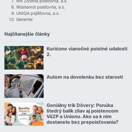
NN Životná poisťovňa, a.s.
Wüstenrot poisťovňa, a.s.
UNIQA pojišťovna, a.s.
Genertel
Najčítanejšie články
Kuriózne vianočné poistné udalosti
18.12.2024 | | redakcia
2.
Čítať viac o Kuriózne vianočné poistné udalosti 2.
Autom na dovolenku bez starostí
02.07.2026 |
Čítať viac o Autom na dovolenku bez starostí
Geniálny trik Dôvery: Ponúka
06.07.2026 | | redakcia
štedrý balík zliav aj poistencom
VšZP a Unionu. Ako sa k nim
dostanete bez prepoisťovania?
Čítať viac o Geniálny trik Dôvery: Ponúka štedrý balík zliav aj p