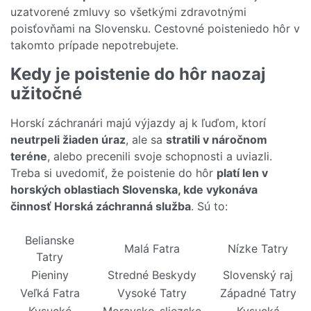
uzatvorené zmluvy so všetkými zdravotnými
poisťovňami na Slovensku. Cestovné poisteniedo hôr v
takomto prípade nepotrebujete.
Kedy je poistenie do hôr naozaj
užitočné
Horskí záchranári majú výjazdy aj k ľuďom, ktorí
neutrpeli žiaden úraz
, ale sa
stratili v náročnom
teréne
, alebo precenili svoje schopnosti a uviazli.
Treba si uvedomiť, že poistenie do hôr
platí len v
horských oblastiach Slovenska, kde vykonáva
činnosť Horská záchranná služba
. Sú to:
Belianske
Malá Fatra
Nízke Tatry
Tatry
Pieniny
Stredné Beskydy
Slovenský raj
Veľká Fatra
Vysoké Tatry
Západné Tatry
Kysucké
Moravsko-sliezske
Kysucká