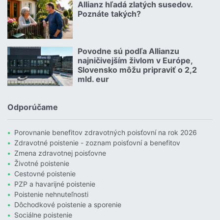
Allianz hľadá zlatých susedov.
08.07.2026 |
Poznáte takých?
Čítať viac o Allianz hľadá zlatých susedov. Poznáte takých?
Povodne sú podľa Allianzu
23.07.2026 |
najničivejším živlom v Európe,
Slovensko môžu pripraviť o 2,2
mld. eur
Čítať viac o Povodne sú podľa Allianzu najničivejším živlom v Euró
Odporúčame
Porovnanie benefitov zdravotných poisťovní na rok 2026
Zdravotné poistenie - zoznam poisťovní a benefitov
Zmena zdravotnej poisťovne
Životné poistenie
Cestovné poistenie
PZP a havarijné poistenie
Poistenie nehnuteľnosti
Dôchodkové poistenie a sporenie
Sociálne poistenie