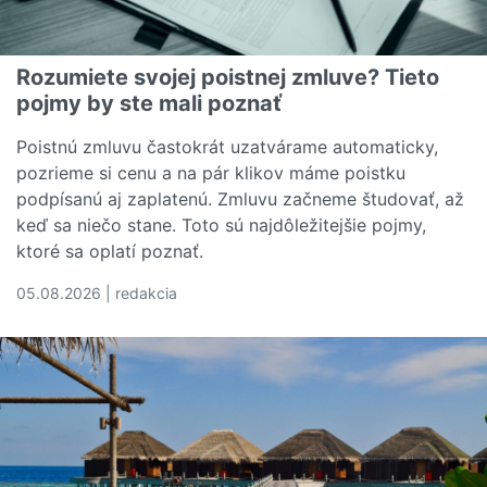
Rozumiete svojej poistnej zmluve? Tieto
pojmy by ste mali poznať
Poistnú zmluvu častokrát uzatvárame automaticky,
pozrieme si cenu a na pár klikov máme poistku
podpísanú aj zaplatenú. Zmluvu začneme študovať, až
keď sa niečo stane. Toto sú najdôležitejšie pojmy,
ktoré sa oplatí poznať.
05.08.2026 | redakcia
Čítať viac o Rozumiete svojej poistnej zmluve? Tieto poj