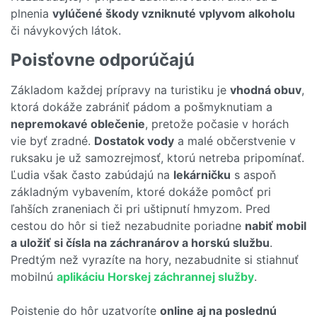
plnenia
vylúčené škody vzniknuté vplyvom alkoholu
či návykových látok.
Poisťovne odporúčajú
Základom každej prípravy na turistiku je
vhodná obuv
,
ktorá dokáže zabrániť pádom a pošmyknutiam a
nepremokavé oblečenie
, pretože počasie v horách
vie byť zradné.
Dostatok vody
a malé občerstvenie v
ruksaku je už samozrejmosť, ktorú netreba pripomínať.
Ľudia však často zabúdajú na
lekárničku
s aspoň
základným vybavením, ktoré dokáže pomôcť pri
ľahších zraneniach či pri uštipnutí hmyzom. Pred
cestou do hôr si tiež nezabudnite poriadne
nabiť mobil
a uložiť si čísla na záchranárov a horskú službu
.
Predtým než vyrazíte na hory, nezabudnite si stiahnuť
mobilnú
aplikáciu Horskej záchrannej služby
.
Poistenie do hôr uzatvoríte
online aj na poslednú