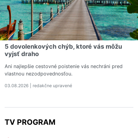
5 dovolenkových chýb, ktoré vás môžu
vyjsť draho
Ani najlepšie cestovné poistenie vás nechráni pred
vlastnou nezodpovednosťou.
03.08.2026 | redakčne upravené
Čítať viac o 5 dovolenkových chýb, ktoré vás môžu vyjs
TV PROGRAM