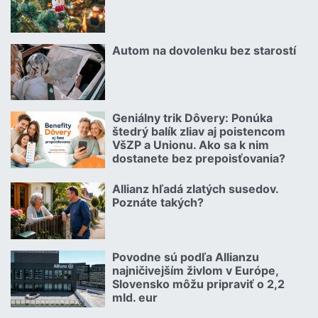
Čítať viac o Kuriózne vianočné poistné udalosti 2.
Autom na dovolenku bez starostí
02.07.2026 |
Čítať viac o Autom na dovolenku bez starostí
Geniálny trik Dôvery: Ponúka
06.07.2026 | | redakcia
štedrý balík zliav aj poistencom
VšZP a Unionu. Ako sa k nim
dostanete bez prepoisťovania?
Čítať viac o Geniálny trik Dôvery: Ponúka štedrý balík zliav aj p
Allianz hľadá zlatých susedov.
08.07.2026 |
Poznáte takých?
Čítať viac o Allianz hľadá zlatých susedov. Poznáte takých?
Povodne sú podľa Allianzu
23.07.2026 |
najničivejším živlom v Európe,
Slovensko môžu pripraviť o 2,2
mld. eur
Čítať viac o Povodne sú podľa Allianzu najničivejším živlom v Euró