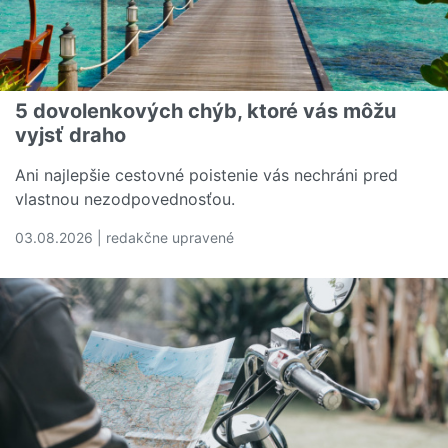
5 dovolenkových chýb, ktoré vás môžu
vyjsť draho
Ani najlepšie cestovné poistenie vás nechráni pred
vlastnou nezodpovednosťou.
03.08.2026 | redakčne upravené
Čítať viac o 5 dovolenkových chýb, ktoré vás môžu vyjs