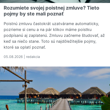
Rozumiete svojej poistnej zmluve? Tieto
pojmy by ste mali poznať
Poistnú zmluvu častokrát uzatvárame automaticky,
pozrieme si cenu a na pár klikov máme poistku
podpísanú aj zaplatenú. Zmluvu začneme študovať, až
keď sa niečo stane. Toto sú najdôležitejšie pojmy,
ktoré sa oplatí poznať.
05.08.2026 | redakcia
Čítať viac o Rozumiete svojej poistnej zmluve? Tieto poj