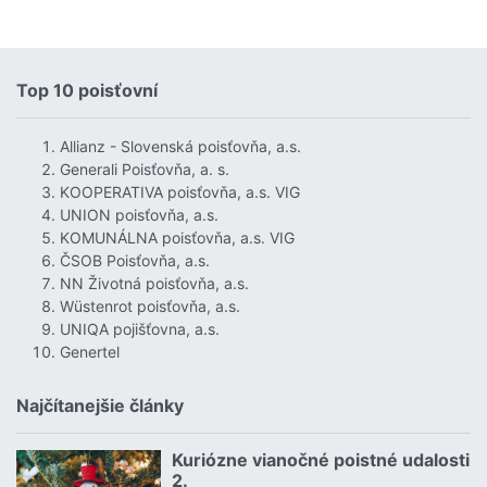
Top 10 poisťovní
Allianz - Slovenská poisťovňa, a.s.
Generali Poisťovňa, a. s.
KOOPERATIVA poisťovňa, a.s. VIG
UNION poisťovňa, a.s.
KOMUNÁLNA poisťovňa, a.s. VIG
ČSOB Poisťovňa, a.s.
NN Životná poisťovňa, a.s.
Wüstenrot poisťovňa, a.s.
UNIQA pojišťovna, a.s.
Genertel
Najčítanejšie články
Kuriózne vianočné poistné udalosti
18.12.2024 | | redakcia
2.