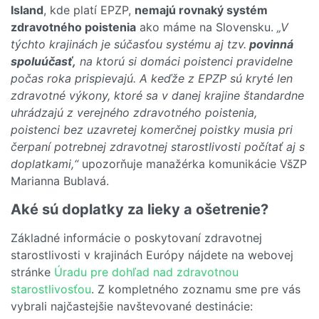
Island
, kde platí EPZP,
nemajú rovnaký systém
zdravotného poistenia
ako máme na Slovensku.
„V
týchto krajinách je súčasťou systému aj tzv.
povinná
spoluúčasť,
na ktorú si domáci poistenci pravidelne
počas roka prispievajú. A keďže z EPZP sú kryté len
zdravotné výkony, ktoré sa v danej krajine štandardne
uhrádzajú z verejného zdravotného poistenia,
poistenci bez uzavretej komerčnej poistky musia pri
čerpaní potrebnej zdravotnej starostlivosti počítať aj s
doplatkami,“
upozorňuje manažérka komunikácie VšZP
Marianna Bublavá.
Aké sú doplatky za lieky a ošetrenie?
Základné informácie o poskytovaní zdravotnej
starostlivosti v krajinách Európy nájdete na webovej
stránke
Úradu pre dohľad nad zdravotnou
starostlivosťou
. Z kompletného zoznamu sme pre vás
vybrali najčastejšie navštevované destinácie: