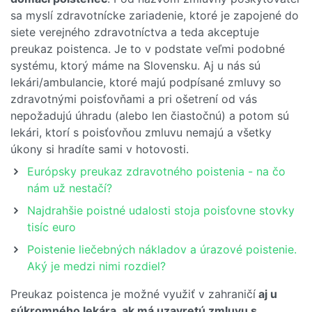
sa myslí zdravotnícke zariadenie, ktoré je zapojené do
siete verejného zdravotníctva a teda akceptuje
preukaz poistenca. Je to v podstate veľmi podobné
systému, ktorý máme na Slovensku. Aj u nás sú
lekári/ambulancie, ktoré majú podpísané zmluvy so
zdravotnými poisťovňami a pri ošetrení od vás
nepožadujú úhradu (alebo len čiastočnú) a potom sú
lekári, ktorí s poisťovňou zmluvu nemajú a všetky
úkony si hradíte sami v hotovosti.
Európsky preukaz zdravotného poistenia - na čo
nám už nestačí?
Najdrahšie poistné udalosti stoja poisťovne stovky
tisíc euro
Poistenie liečebných nákladov a úrazové poistenie.
Aký je medzi nimi rozdiel?
Preukaz poistenca je možné využiť v zahraničí
aj u
súkromného lekára, ak má uzavretú zmluvu s