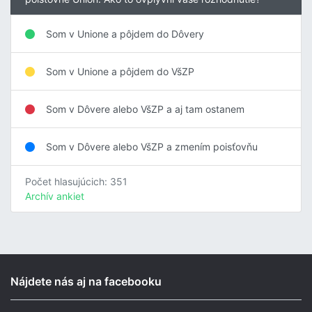
Som v Unione a pôjdem do Dôvery
Som v Unione a pôjdem do VšZP
Som v Dôvere alebo VšZP a aj tam ostanem
Som v Dôvere alebo VšZP a zmením poisťovňu
Počet hlasujúcich: 351
Archív ankiet
Nájdete nás aj na facebooku