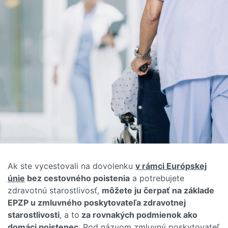
Ak ste vycestovali na dovolenku
v rámci Európskej
únie
bez cestovného poistenia
a potrebujete
zdravotnú starostlivosť,
môžete ju čerpať na základe
EPZP u zmluvného poskytovateľa zdravotnej
starostlivosti
, a to
za rovnakých podmienok ako
domáci poistenec
. Pod názvom zmluvný poskytovateľ