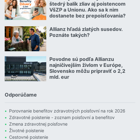
štedrý balík zliav aj poistencom
VšZP a Unionu. Ako sa k nim
dostanete bez prepoisťovania?
Čítať viac o Geniálny trik Dôvery: Ponúka štedrý balík zliav aj p
Allianz hľadá zlatých susedov.
08.07.2026 |
Poznáte takých?
Čítať viac o Allianz hľadá zlatých susedov. Poznáte takých?
Povodne sú podľa Allianzu
23.07.2026 |
najničivejším živlom v Európe,
Slovensko môžu pripraviť o 2,2
mld. eur
Čítať viac o Povodne sú podľa Allianzu najničivejším živlom v Euró
Odporúčame
Porovnanie benefitov zdravotných poisťovní na rok 2026
Zdravotné poistenie - zoznam poisťovní a benefitov
Zmena zdravotnej poisťovne
Životné poistenie
Cestovné poistenie