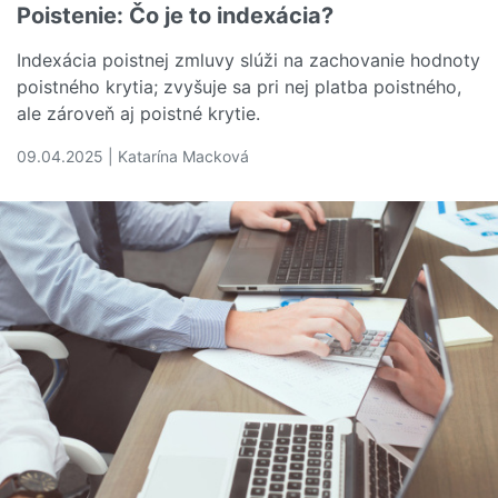
Poistenie: Čo je to indexácia?
Indexácia poistnej zmluvy slúži na zachovanie hodnoty
poistného krytia; zvyšuje sa pri nej platba poistného,
ale zároveň aj poistné krytie.
09.04.2025 | Katarína Macková
Čítať viac o Poistenie: Čo je to indexácia?