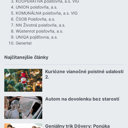
KOOPERATIVA poisťovňa, a.s. VIG
UNION poisťovňa, a.s.
KOMUNÁLNA poisťovňa, a.s. VIG
ČSOB Poisťovňa, a.s.
NN Životná poisťovňa, a.s.
Wüstenrot poisťovňa, a.s.
UNIQA pojišťovna, a.s.
Genertel
Najčítanejšie články
Kuriózne vianočné poistné udalosti
18.12.2024 | | redakcia
2.
Čítať viac o Kuriózne vianočné poistné udalosti 2.
Autom na dovolenku bez starostí
02.07.2026 |
Čítať viac o Autom na dovolenku bez starostí
Geniálny trik Dôvery: Ponúka
06.07.2026 | | redakcia