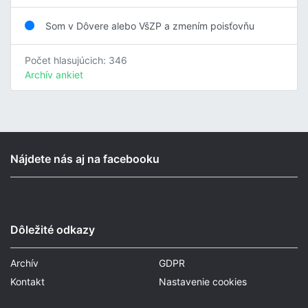
Som v Dôvere alebo VšZP a zmením poisťovňu
Počet hlasujúcich: 346
Archív ankiet
Nájdete nás aj na facebooku
Dôležité odkazy
Archív
GDPR
Kontakt
Nastavenie cookies