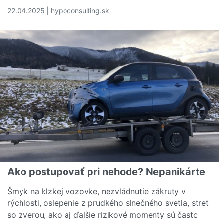
22.04.2025 | hypoconsulting.sk
Čítať viac o Poistiť si hypotéku v banke? Toto sú skryté
Ako postupovať pri nehode? Nepanikárte
Šmyk na klzkej vozovke, nezvládnutie zákruty v
rýchlosti, oslepenie z prudkého slnečného svetla, stret
so zverou, ako aj ďalšie rizikové momenty sú často