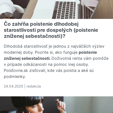
Čo zahŕňa poistenie dlhodobej
starostlivosti pre dospelých (poistenie
zníženej sebestačnosti)?
Dlhodobá starostlivosť je jednou z najväčších výziev
modernej doby. Pozrite si, ako funguje
poistenie
zníženej sebestačnosti.
Doživotná renta vám pomôže
v prípade odkázanosti na pomoc inej osoby.
Poisťovne.sk zisťovali, kde vás poistia a aké sú
podmienky.
24.04.2025 | redakcia
Čítať viac o Čo zahŕňa poistenie dlhodobej starostlivosti