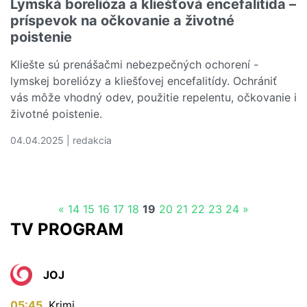
Lymská borelióza a kliešťová encefalitída –
príspevok na očkovanie a životné
poistenie
Kliešte sú prenášačmi nebezpečných ochorení -
lymskej boreliózy a kliešťovej encefalitídy. Ochrániť
vás môže vhodný odev, použitie repelentu, očkovanie i
životné poistenie.
04.04.2025 | redakcia
Čítať viac o Lymská borelióza a kliešťová encefalitída –
«
14
15
16
17
18
19
20
21
22
23
24
»
TV PROGRAM
JOJ
05:45
Krimi