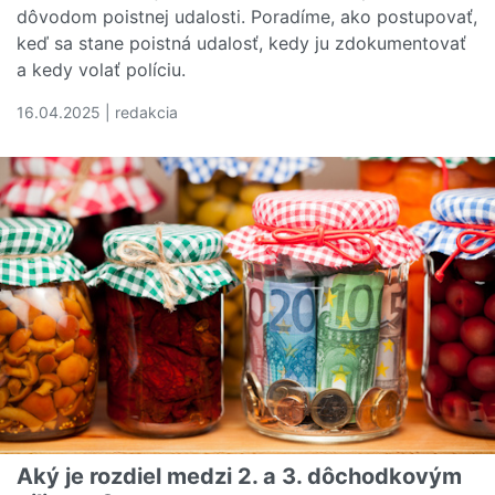
dôvodom poistnej udalosti. Poradíme, ako postupovať,
keď sa stane poistná udalosť, kedy ju zdokumentovať
a kedy volať políciu.
16.04.2025 | redakcia
Čítať viac o Ako postupovať pri nehode? Nepanikárte
Aký je rozdiel medzi 2. a 3. dôchodkovým