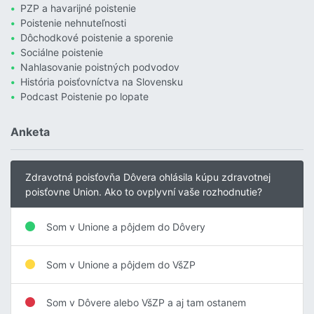
PZP a havarijné poistenie
Poistenie nehnuteľnosti
Dôchodkové poistenie a sporenie
Sociálne poistenie
Nahlasovanie poistných podvodov
História poisťovníctva na Slovensku
Podcast Poistenie po lopate
Anketa
Zdravotná poisťovňa Dôvera ohlásila kúpu zdravotnej
poisťovne Union. Ako to ovplyvní vaše rozhodnutie?
Som v Unione a pôjdem do Dôvery
Som v Unione a pôjdem do VšZP
Som v Dôvere alebo VšZP a aj tam ostanem