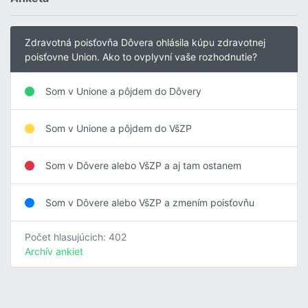
Zdravotná poisťovňa Dôvera ohlásila kúpu zdravotnej
poisťovne Union. Ako to ovplyvní vaše rozhodnutie?
Som v Unione a pôjdem do Dôvery
Som v Unione a pôjdem do VšZP
Som v Dôvere alebo VšZP a aj tam ostanem
Som v Dôvere alebo VšZP a zmením poisťovňu
Počet hlasujúcich: 402
Archív ankiet