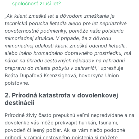
spoločnosť zruší let?
„Ak klient zmešká let a dôvodom zmeškania je
technická porucha lietadla alebo pre let nepriaznivé
poveternostné podmienky, pomôže naše poistenie
mimoriadnej situácie. V prípade, že z dôvodu
mimoriadnej udalosti klient zmešká odchod lietadla,
alebo iného hromadného dopravného prostriedku, má
nárok na úhradu cestovných nákladov na náhradnú
prepravu do miesta pobytu v zahraničí,“
upresňuje
Beáta Dupaľová Ksenzsighová, hovorkyňa Union
poisťovne.
2. Prírodná katastrofa v dovolenkovej
destinácii
Prírodné živly často prepuknú veľmi nepredvídane a na
dovolenke vás môže prekvapiť hurikán, tsunami,
povodeň či lesný požiar. Ak sa vám niečo podobné
prihodí, v rámci cestovného poistenia si môžete