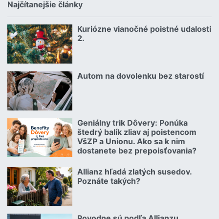
Najčítanejšie články
Kuriózne vianočné poistné udalosti
18.12.2024 | | redakcia
2.
Čítať viac o Kuriózne vianočné poistné udalosti 2.
Autom na dovolenku bez starostí
02.07.2026 |
Čítať viac o Autom na dovolenku bez starostí
Geniálny trik Dôvery: Ponúka
06.07.2026 | | redakcia
štedrý balík zliav aj poistencom
VšZP a Unionu. Ako sa k nim
dostanete bez prepoisťovania?
Čítať viac o Geniálny trik Dôvery: Ponúka štedrý balík zliav aj p
Allianz hľadá zlatých susedov.
08.07.2026 |
Poznáte takých?
Čítať viac o Allianz hľadá zlatých susedov. Poznáte takých?
Povodne sú podľa Allianzu
23.07.2026 |