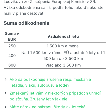
Ludviková zo Zastúpenia Európskej Komisie v SR.
Výška odškodnenia sa líši podľa toho, ako ďaleko ste
mali v pláne cestovať.
Suma odškodnenia
Suma v
Vzdialenosť letu
EUR
250
1 500 km a menej
Nad 1 500 km v rámci EÚ a ostatné lety od 1
400
500 km do 3 500 km
600
Viac ako 3 500 km
Ako sa odškodňuje zrušenie resp. meškanie
lietadla, vlaku, autobusu a lode?
Zmeškaný let vám v niektorých prípadoch uhradí
poisťovňa. Zrušený let však nie
Máte nárok na náhradu škody ak letecká