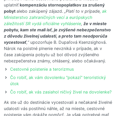
uplatniť
kompenzáciu stornopoplatkov za zrušený
pobyt
alebo zakúpený zájazd.
„Platí to v prípade,
ak
Ministerstvo zahraničných vecí a európskych
záležitostí SR vydá oficiálne vyhlásenie
,
že v mieste
pobytu, kam ste mali ísť, je zvýšené nebezpečenstvo
z dôvodu živelnej udalosti, a preto tam neodporúča
vycestovať
,“
upozorňuje B. Dupaľová Ksenzsighová.
Nárok na poistné plnenie nevzniká v prípade, ak v
čase zakúpenia pobytu už bol dôvod zvýšeného
nebezpečenstva známy, ohlásený, alebo očakávaný.
Cestovné poistenie a terorizmus
Čo robiť, ak vám dovolenku "pokazí" teroristický
útok
Čo robiť, ak vás zasiahol ničivý živel na dovolenke?
Ak ste už do destinácie vycestovali a nečakané živelné
udalosti vás postihnú náhle, až na mieste, cestovné
poistenie vám dokáže pomôcť. Je však potrebné mať