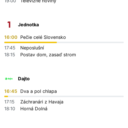
19:00
Televízne noviny
Jednotka
16:00
Pečie celé Slovensko
17:45
Neposlušní
18:15
Postav dom, zasaď strom
Dajto
16:45
Dva a pol chlapa
17:15
Záchranári z Havaja
18:10
Horná Dolná