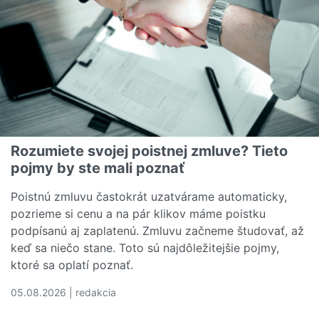
Rozumiete svojej poistnej zmluve? Tieto
pojmy by ste mali poznať
Poistnú zmluvu častokrát uzatvárame automaticky,
pozrieme si cenu a na pár klikov máme poistku
podpísanú aj zaplatenú. Zmluvu začneme študovať, až
keď sa niečo stane. Toto sú najdôležitejšie pojmy,
ktoré sa oplatí poznať.
05.08.2026 | redakcia
Čítať viac o Rozumiete svojej poistnej zmluve? Tieto poj