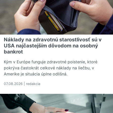
Náklady na zdravotnú starostlivosť sú v
USA najčastejším dôvodom na osobný
bankrot
Kým v Európe funguje zdravotné poistenie, ktoré
pokrýva častokrát celkové náklady na liečbu, v
Amerike je situácia úplne odlišná.
07.08.2026 | redakcia
Čítať viac o Náklady na zdravotnú starostlivosť sú v U