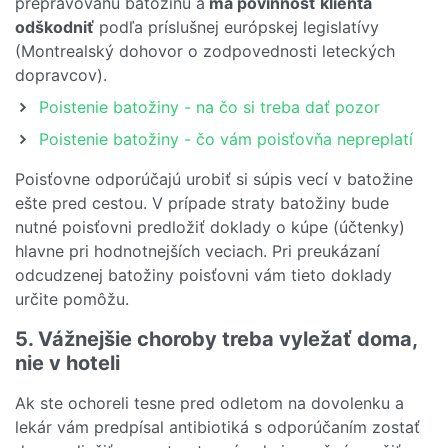
prepravovanú batožinu a
má povinnosť klienta
odškodniť
podľa príslušnej európskej legislatívy
(Montrealský dohovor o zodpovednosti leteckých
dopravcov).
Poistenie batožiny - na čo si treba dať pozor
Poistenie batožiny - čo vám poisťovňa nepreplatí
Poisťovne odporúčajú urobiť si súpis vecí v batožine
ešte pred cestou. V prípade straty batožiny bude
nutné poisťovni predložiť doklady o kúpe (účtenky)
hlavne pri hodnotnejších veciach. Pri preukázaní
odcudzenej batožiny poisťovni vám tieto doklady
určite pomôžu.
5. Vážnejšie choroby treba vyležať doma,
nie v hoteli
Ak ste ochoreli tesne pred odletom na dovolenku a
lekár vám predpísal antibiotiká s odporúčaním zostať