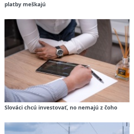
platby meškajú
Slováci chcú investovať, no nemajú z čoho