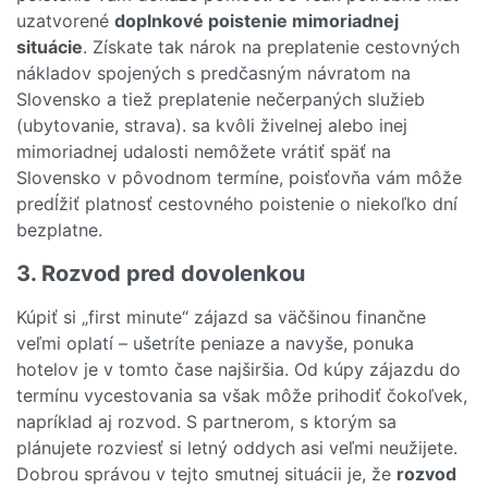
uzatvorené
doplnkové poistenie mimoriadnej
situácie
. Získate tak nárok na preplatenie cestovných
nákladov spojených s predčasným návratom na
Slovensko a tiež preplatenie nečerpaných služieb
(ubytovanie, strava). sa kvôli živelnej alebo inej
mimoriadnej udalosti nemôžete vrátiť späť na
Slovensko v pôvodnom termíne, poisťovňa vám môže
predĺžiť platnosť cestovného poistenie o niekoľko dní
bezplatne.
3. Rozvod pred dovolenkou
Kúpiť si „first minute“ zájazd sa väčšinou finančne
veľmi oplatí – ušetríte peniaze a navyše, ponuka
hotelov je v tomto čase najširšia. Od kúpy zájazdu do
termínu vycestovania sa však môže prihodiť čokoľvek,
napríklad aj rozvod. S partnerom, s ktorým sa
plánujete rozviesť si letný oddych asi veľmi neužijete.
Dobrou správou v tejto smutnej situácii je, že
rozvod