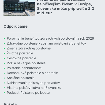
najničivejším živlom v Európe,
Slovensko môžu pripraviť o 2,2
mld. eur
Čítať viac o Povodne sú podľa Allianzu najničivejším živlom v Euró
Odporúčame
Porovnanie benefitov zdravotných poisťovní na rok 2026
Zdravotné poistenie - zoznam poisťovní a benefitov
Zmena zdravotnej poisťovne
Životné poistenie
Cestovné poistenie
PZP a havarijné poistenie
Poistenie nehnuteľnosti
Dôchodkové poistenie a sporenie
Sociálne poistenie
Nahlasovanie poistných podvodov
História poisťovníctva na Slovensku
Podcast Poistenie po lopate
Anketa