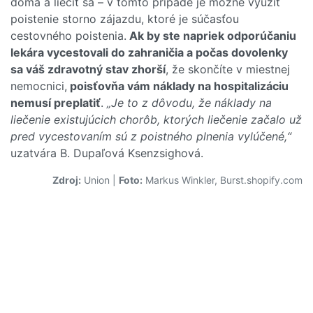
doma a liečiť sa – v tomto prípade je možné využiť
poistenie storno zájazdu, ktoré je súčasťou
cestovného poistenia.
Ak by ste napriek odporúčaniu
lekára vycestovali do zahraničia a počas dovolenky
sa váš zdravotný stav zhorší
, že skončíte v miestnej
nemocnici,
poisťovňa vám náklady na hospitalizáciu
nemusí preplatiť
.
„Je to z dôvodu, že náklady na
liečenie existujúcich chorôb, ktorých liečenie začalo už
pred vycestovaním sú z poistného plnenia vylúčené,“
uzatvára B. Dupaľová Ksenzsighová.
Zdroj:
Union
|
Foto:
Markus Winkler, Burst.shopify.com