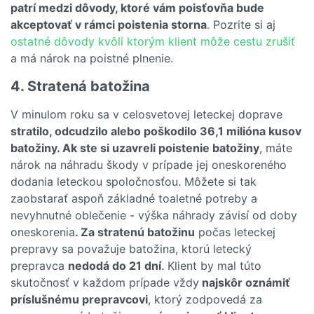
patrí medzi dôvody, ktoré vám poisťovňa bude
akceptovať v rámci poistenia storna
. Pozrite si aj
ostatné dôvody kvôli ktorým klient môže cestu zrušiť
a má nárok na poistné plnenie.
4. Stratená batožina
V minulom roku sa v celosvetovej leteckej doprave
stratilo, odcudzilo alebo poškodilo 36,1 milióna kusov
batožiny. Ak ste si uzavreli poistenie batožiny
, máte
nárok na náhradu škody v prípade jej oneskoreného
dodania leteckou spoločnosťou. Môžete si tak
zaobstarať aspoň základné toaletné potreby a
nevyhnutné oblečenie - výška náhrady závisí od doby
oneskorenia
. Za stratenú batožinu
počas leteckej
prepravy sa považuje batožina, ktorú letecký
prepravca
nedodá do 21 dní
. Klient by mal túto
skutočnosť v každom prípade vždy
najskôr oznámiť
príslušnému prepravcovi
, ktorý zodpovedá za