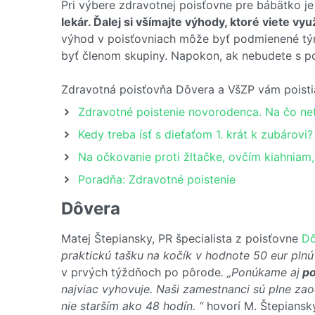
Pri výbere zdravotnej poisťovne pre bábätko j
lekár. Ďalej si všímajte výhody, ktoré viete vyu
výhod v poisťovniach môže byť podmienené tým, 
byť členom skupiny. Napokon, ak nebudete s po
Zdravotná poisťovňa Dôvera a VšZP vám poisti
Zdravotné poistenie novorodenca. Na čo net
Kedy treba ísť s dieťaťom 1. krát k zubárovi?
Na očkovanie proti žltačke, ovčím kiahniam
Poradňa: Zdravotné poistenie
Dôvera
Matej Štepiansky, PR špecialista z poisťovne
Dô
praktickú tašku na kočík v hodnote 50 eur pln
v prvých týždňoch po pôrode
. „Ponúkame aj
po
najviac vyhovuje. Naši zamestnanci sú plne za
nie starším ako 48 hodín. “
hovorí M. Štepiansk