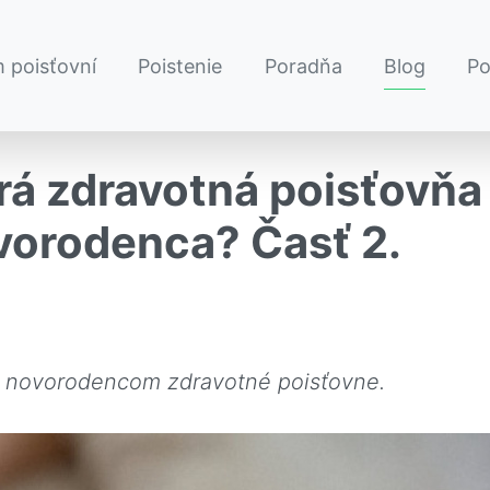
 poisťovní
Poistenie
Poradňa
Blog
P
á zdravotná poisťovňa
ovorodenca? Časť 2.
ú novorodencom zdravotné poisťovne.