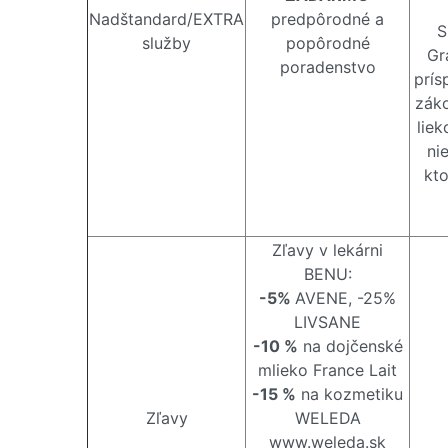
Nadštandard/EXTRA
predpôrodné a
S
služby
popôrodné
Gr
poradenstvo
prís
záko
liek
ni
kto
Zľavy v lekárni
BENU:
-5%
AVENE, -25%
LIVSANE
-10 %
na dojčenské
mlieko France Lait
-15 %
na kozmetiku
Zľavy
WELEDA
www.weleda.sk