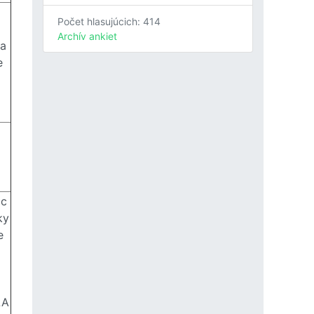
Počet hlasujúcich: 414
Archív ankiet
a
e
c
ky
e
LA