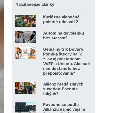
Najčítanejšie články
Kuriózne vianočné
18.12.2024 | | redakcia
poistné udalosti 2.
Čítať viac o Kuriózne vianočné poistné udalosti 2.
Autom na dovolenku
02.07.2026 |
bez starostí
Čítať viac o Autom na dovolenku bez starostí
Geniálny trik Dôvery:
06.07.2026 | | redakcia
Ponúka štedrý balík
zliav aj poistencom
VšZP a Unionu. Ako sa k
nim dostanete bez
prepoisťovania?
Čítať viac o Geniálny trik Dôvery: Ponúka štedrý balík zli
Allianz hľadá zlatých
08.07.2026 |
susedov. Poznáte
takých?
Čítať viac o Allianz hľadá zlatých susedov. Poznáte takých
Povodne sú podľa
23.07.2026 |
Allianzu najničivejším