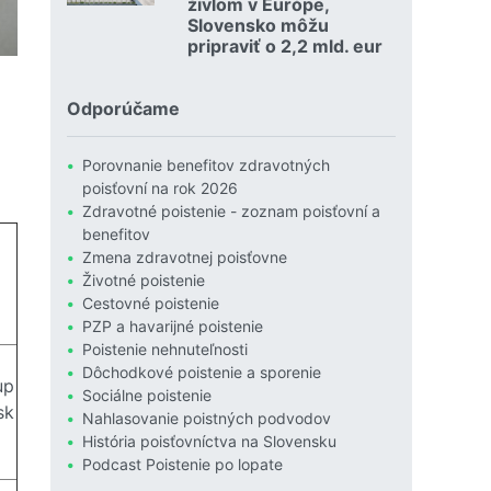
živlom v Európe,
Slovensko môžu
pripraviť o 2,2 mld. eur
Čítať viac o Povodne sú podľa Allianzu najničivejším živlom
Odporúčame
Porovnanie benefitov zdravotných
poisťovní na rok 2026
Zdravotné poistenie - zoznam poisťovní a
benefitov
Zmena zdravotnej poisťovne
Životné poistenie
Cestovné poistenie
PZP a havarijné poistenie
Poistenie nehnuteľnosti
Dôchodkové poistenie a sporenie
up
Sociálne poistenie
sk
Nahlasovanie poistných podvodov
História poisťovníctva na Slovensku
Podcast Poistenie po lopate