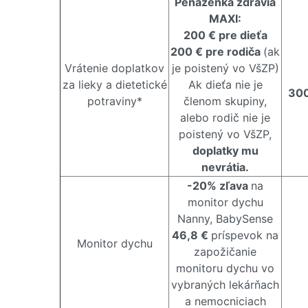
Peňaženka zdravia
MAXI:
200 € pre dieťa
200 € pre rodiča
(ak
Vrátenie doplatkov
je poistený vo VšZP)
za lieky a dietetické
Ak dieťa nie je
300
potraviny*
členom skupiny,
alebo rodič nie je
poistený vo VšZP,
doplatky mu
nevrátia.
-20% zľava
na
monitor dychu
Nanny, BabySense
46,8 €
príspevok na
Monitor dychu
zapožičanie
monitoru dychu vo
vybraných lekárňach
a nemocniciach