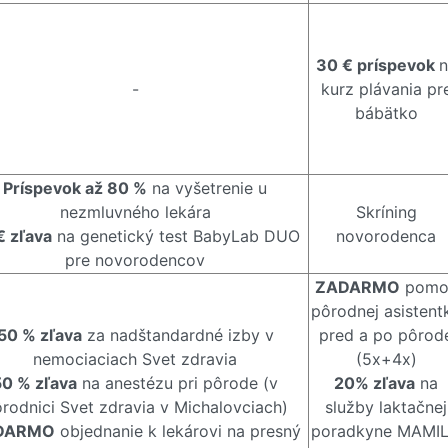
30 € príspevok
n
-
kurz plávania pr
bábätko
Príspevok až 80 %
na vyšetrenie u
nezmluvného lekára
Skríning
€ zľava
na genetický test BabyLab DUO
novorodenca
pre novorodencov
ZADARMO
pomo
pôrodnej asistent
50 % zľava
za nadštandardné izby v
pred a po pôrod
nemociaciach Svet zdravia
(5x+4x)
50 % zľava
na anestézu pri pôrode (v
20% zľava
na
rodnici Svet zdravia v Michalovciach)
služby laktačnej
DARMO
objednanie k lekárovi na presný
poradkyne MAMI