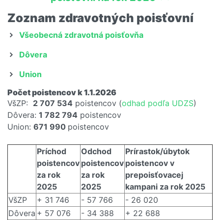
Zoznam zdravotných poisťovní
Všeobecná zdravotná poisťovňa
Dôvera
Union
Počet poistencov k 1.1.2026
VšZP:
2 707 534
poistencov (
odhad podľa UDZS
)
Dôvera:
1 782 794
poistencov
Union:
671 990
poistencov
Príchod
Odchod
Prírastok/úbytok
poistencov
poistencov
poistencov v
za rok
za rok
prepoisťovacej
2025
2025
kampani za rok 2025
VšZP
+ 31 746
- 57 766
- 26 020
Dôvera
+ 57 076
- 34 388
+ 22 688