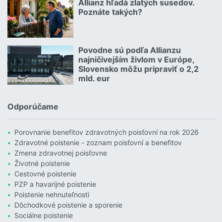
Allianz hľadá zlatých susedov.
08.07.2026 |
Poznáte takých?
Čítať viac o Allianz hľadá zlatých susedov. Poznáte takých?
Povodne sú podľa Allianzu
23.07.2026 |
najničivejším živlom v Európe,
Slovensko môžu pripraviť o 2,2
mld. eur
Čítať viac o Povodne sú podľa Allianzu najničivejším živlom v Euró
Odporúčame
Porovnanie benefitov zdravotných poisťovní na rok 2026
Zdravotné poistenie - zoznam poisťovní a benefitov
Zmena zdravotnej poisťovne
Životné poistenie
Cestovné poistenie
PZP a havarijné poistenie
Poistenie nehnuteľnosti
Dôchodkové poistenie a sporenie
Sociálne poistenie