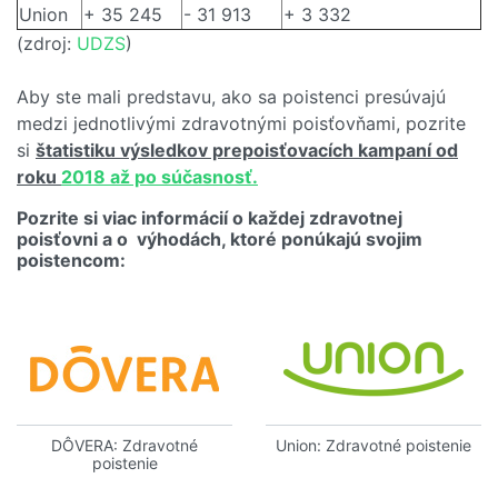
Union
+ 35 245
- 31 913
+ 3 332
(zdroj:
UDZS
)
Aby ste mali predstavu, ako sa poistenci presúvajú
medzi jednotlivými zdravotnými poisťovňami, pozrite
si
štatistiku výsledkov prepoisťovacích kampaní od
roku
2018 až po súčasnosť.
Pozrite si viac informácií o každej zdravotnej
poisťovni a o výhodách, ktoré ponúkajú svojim
poistencom:
DÔVERA: Zdravotné
Union: Zdravotné poistenie
poistenie