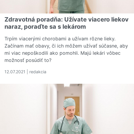
Zdravotná poradňa: Užívate viacero liekov
naraz, poraďte sa s lekárom
Trpím viacerými chorobami a užívam rôzne lieky.
Začínam mať obavy, či ich môžem užívať súčasne, aby
mi viac nepoškodili ako pomohli. Majú lekári vôbec
možnosť posúdiť to?
12.07.2021 | redakcia
Čítať viac o Zdravotná poradňa: Užívate viacero liekov n