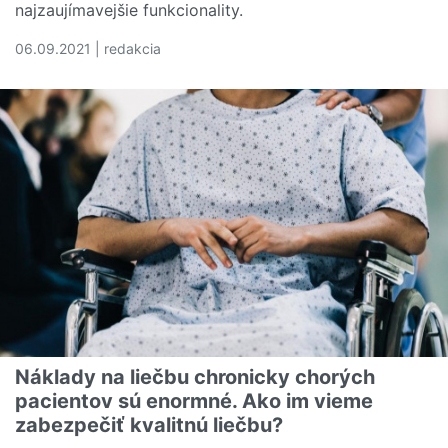
najzaujímavejšie funkcionality.
06.09.2021 | redakcia
Čítať viac o Dobrú zdravotnú poisťovňu počas svojho živo
Náklady na liečbu chronicky chorých
pacientov sú enormné. Ako im vieme
zabezpečiť kvalitnú liečbu?