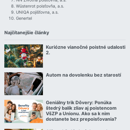
Wüstenrot poisťovňa, a.s.
UNIQA pojišťovna, a.s.
Genertel
Najčítanejšie články
Kuriózne vianočné poistné udalosti
18.12.2024 | | redakcia
2.
Čítať viac o Kuriózne vianočné poistné udalosti 2.
Autom na dovolenku bez starostí
02.07.2026 |
Čítať viac o Autom na dovolenku bez starostí
Geniálny trik Dôvery: Ponúka
06.07.2026 | | redakcia
štedrý balík zliav aj poistencom
VšZP a Unionu. Ako sa k nim
dostanete bez prepoisťovania?
Čítať viac o Geniálny trik Dôvery: Ponúka štedrý balík zliav aj p