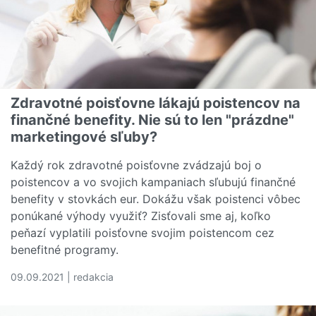
Zdravotné poisťovne lákajú poistencov na
finančné benefity. Nie sú to len "prázdne"
marketingové sľuby?
Každý rok zdravotné poisťovne zvádzajú boj o
poistencov a vo svojich kampaniach sľubujú finančné
benefity v stovkách eur. Dokážu však poistenci vôbec
ponúkané výhody využiť? Zisťovali sme aj, koľko
peňazí vyplatili poisťovne svojim poistencom cez
benefitné programy.
09.09.2021 | redakcia
Čítať viac o Zdravotné poisťovne lákajú poistencov na fi