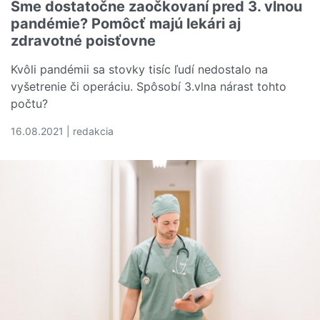
Sme dostatočne zaočkovaní pred 3. vlnou
pandémie? Pomôcť majú lekári aj
zdravotné poisťovne
Kvôli pandémii sa stovky tisíc ľudí nedostalo na
vyšetrenie či operáciu. Spôsobí 3.vlna nárast tohto
počtu?
16.08.2021 | redakcia
Čítať viac o Sme dostatočne zaočkovaní pred 3. vlnou p