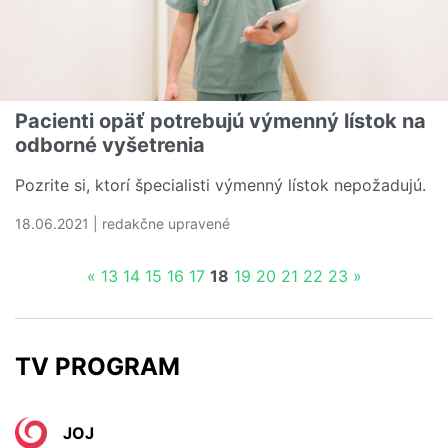
Pacienti opäť potrebujú výmenný lístok na
odborné vyšetrenia
Pozrite si, ktorí špecialisti výmenný lístok nepožadujú.
18.06.2021 | redakčne upravené
Čítať viac o Pacienti opäť potrebujú výmenný lístok na o
«
13
14
15
16
17
18
19
20
21
22
23
»
TV PROGRAM
JOJ