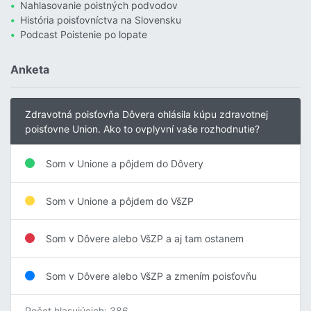
Nahlasovanie poistných podvodov
História poisťovníctva na Slovensku
Podcast Poistenie po lopate
Anketa
Zdravotná poisťovňa Dôvera ohlásila kúpu zdravotnej
poisťovne Union. Ako to ovplyvní vaše rozhodnutie?
Som v Unione a pôjdem do Dôvery
Som v Unione a pôjdem do VšZP
Som v Dôvere alebo VšZP a aj tam ostanem
Som v Dôvere alebo VšZP a zmením poisťovňu
Počet hlasujúcich: 386