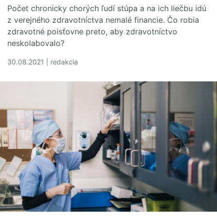
Počet chronicky chorých ľudí stúpa a na ich liečbu idú
z verejného zdravotníctva nemalé financie. Čo robia
zdravotné poisťovne preto, aby zdravotníctvo
neskolabovalo?
30.08.2021 | redakcia
Čítať viac o Náklady na liečbu chronicky chorých pacien