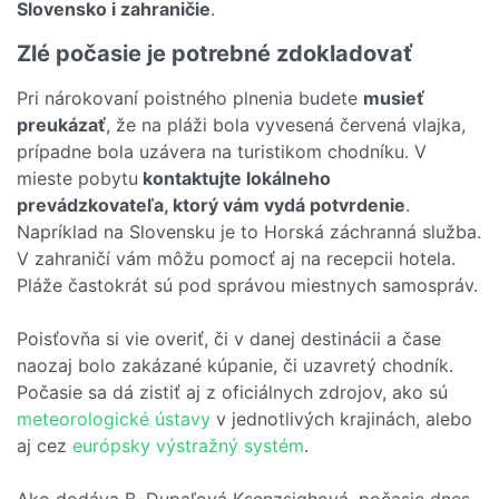
Slovensko i zahraničie
.
Zlé počasie je potrebné zdokladovať
Pri nárokovaní poistného plnenia budete
musieť
preukázať
, že na pláži bola vyvesená červená vlajka,
prípadne bola uzávera na turistikom chodníku. V
mieste pobytu
kontaktujte lokálneho
prevádzkovateľa, ktorý vám vydá potvrdenie
.
Napríklad na Slovensku je to Horská záchranná služba.
V zahraničí vám môžu pomocť aj na recepcii hotela.
Pláže častokrát sú pod správou miestnych samospráv.
Poisťovňa si vie overiť, či v danej destinácii a čase
naozaj bolo zakázané kúpanie, či uzavretý chodník.
Počasie sa dá zistiť aj z oficiálnych zdrojov, ako sú
meteorologické ústavy
v jednotlivých krajinách, alebo
aj cez
európsky výstražný systém
.