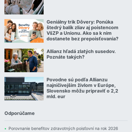
Čítať viac o Autom na dovolenku bez starostí
Geniálny trik Dôvery: Ponúka
06.07.2026 | | redakcia
štedrý balík zliav aj poistencom
VšZP a Unionu. Ako sa k nim
dostanete bez prepoisťovania?
Čítať viac o Geniálny trik Dôvery: Ponúka štedrý balík zliav aj p
Allianz hľadá zlatých susedov.
08.07.2026 |
Poznáte takých?
Čítať viac o Allianz hľadá zlatých susedov. Poznáte takých?
Povodne sú podľa Allianzu
23.07.2026 |
najničivejším živlom v Európe,
Slovensko môžu pripraviť o 2,2
mld. eur
Čítať viac o Povodne sú podľa Allianzu najničivejším živlom v Euró
Odporúčame
Porovnanie benefitov zdravotných poisťovní na rok 2026