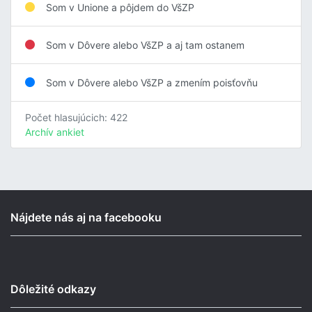
Som v Unione a pôjdem do VšZP
Som v Dôvere alebo VšZP a aj tam ostanem
Som v Dôvere alebo VšZP a zmením poisťovňu
Počet hlasujúcich: 422
Archív ankiet
Nájdete nás aj na facebooku
Dôležité odkazy