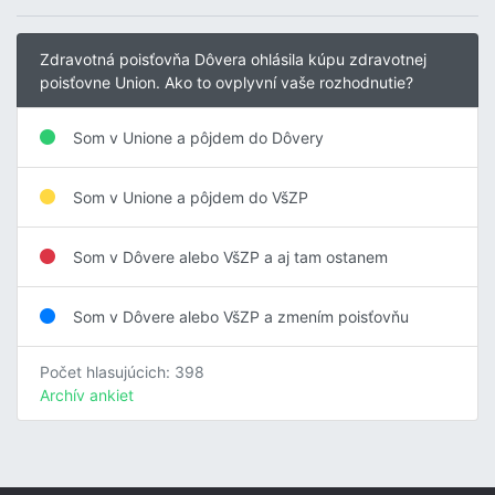
Zdravotná poisťovňa Dôvera ohlásila kúpu zdravotnej
poisťovne Union. Ako to ovplyvní vaše rozhodnutie?
Som v Unione a pôjdem do Dôvery
Som v Unione a pôjdem do VšZP
Som v Dôvere alebo VšZP a aj tam ostanem
Som v Dôvere alebo VšZP a zmením poisťovňu
Počet hlasujúcich: 398
Archív ankiet