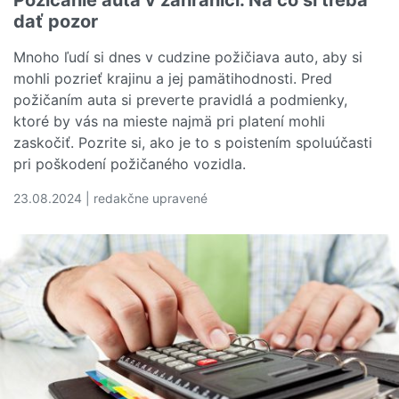
dať pozor
Mnoho ľudí si dnes v cudzine požičiava auto, aby si
mohli pozrieť krajinu a jej pamätihodnosti. Pred
požičaním auta si preverte pravidlá a podmienky,
ktoré by vás na mieste najmä pri platení mohli
zaskočiť. Pozrite si, ako je to s poistením spoluúčasti
pri poškodení požičaného vozidla.
23.08.2024 | redakčne upravené
Čítať viac o Požičanie auta v zahraničí. Na čo si treba d