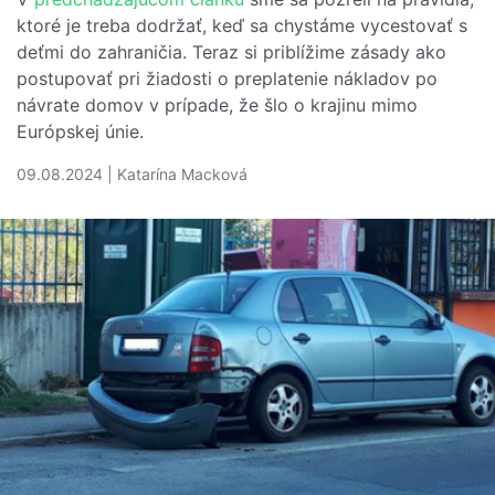
ktoré je treba dodržať, keď sa chystáme vycestovať s
deťmi do zahraničia. Teraz si priblížime zásady ako
postupovať pri žiadosti o preplatenie nákladov po
návrate domov v prípade, že šlo o krajinu mimo
Európskej únie.
09.08.2024 | Katarína Macková
Čítať viac o Cestovanie v EÚ a mimo nej. V čom sa líšia pr