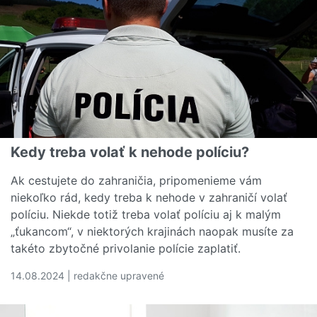
Kedy treba volať k nehode políciu?
Ak cestujete do zahraničia, pripomenieme vám
niekoľko rád, kedy treba k nehode v zahraničí volať
políciu. Niekde totiž treba volať políciu aj k malým
„ťukancom“, v niektorých krajinách naopak musíte za
takéto zbytočné privolanie polície zaplatiť.
14.08.2024 | redakčne upravené
Čítať viac o Kedy treba volať k nehode políciu?