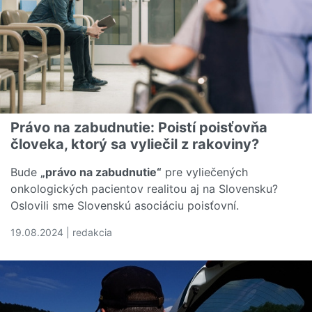
Právo na zabudnutie: Poistí poisťovňa
človeka, ktorý sa vyliečil z rakoviny?
Bude
„právo na zabudnutie“
pre vyliečených
onkologických pacientov realitou aj na Slovensku?
Oslovili sme Slovenskú asociáciu poisťovní.
19.08.2024 | redakcia
Čítať viac o Právo na zabudnutie: Poistí poisťovňa človeka