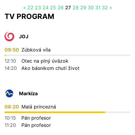
«
22
23
24
25
26
27
28
29
30
31
32
»
TV PROGRAM
JOJ
09:50
Zúbková víla
12:10
Otec na plný úväzok
14:20
Ako básnikom chutí život
Markíza
08:20
Malá princezná
10:15
Pán profesor
11:20
Pán profesor