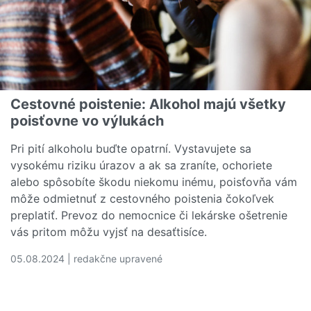
Cestovné poistenie: Alkohol majú všetky
poisťovne vo výlukách
Pri pití alkoholu buďte opatrní. Vystavujete sa
vysokému riziku úrazov a ak sa zraníte, ochoriete
alebo spôsobíte škodu niekomu inému, poisťovňa vám
môže odmietnuť z cestovného poistenia čokoľvek
preplatiť. Prevoz do nemocnice či lekárske ošetrenie
vás pritom môžu vyjsť na desaťtisíce.
05.08.2024 | redakčne upravené
Čítať viac o Cestovné poistenie: Alkohol majú všetky po