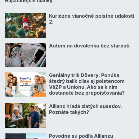
Najčítanejšie články
Kuriózne vianočné poistné udalosti
18.12.2024 | | redakcia
2.
Čítať viac o Kuriózne vianočné poistné udalosti 2.
Autom na dovolenku bez starostí
02.07.2026 |
Čítať viac o Autom na dovolenku bez starostí
Geniálny trik Dôvery: Ponúka
06.07.2026 | | redakcia
štedrý balík zliav aj poistencom
VšZP a Unionu. Ako sa k nim
dostanete bez prepoisťovania?
Čítať viac o Geniálny trik Dôvery: Ponúka štedrý balík zliav aj p
Allianz hľadá zlatých susedov.
08.07.2026 |
Poznáte takých?
Čítať viac o Allianz hľadá zlatých susedov. Poznáte takých?
Povodne sú podľa Allianzu
23.07.2026 |