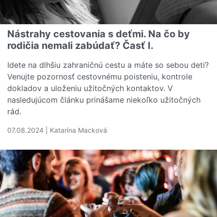
Nástrahy cestovania s deťmi. Na čo by
rodičia nemali zabúdať? Časť I.
Idete na dlhšiu zahraničnú cestu a máte so sebou deti?
Venujte pozornosť cestovnému poisteniu, kontrole
dokladov a uloženiu užitočných kontaktov. V
nasledujúcom článku prinášame niekoľko užitočných
rád.
07.08.2024 | Katarína Macková
Čítať viac o Nástrahy cestovania s deťmi. Na čo by rodič