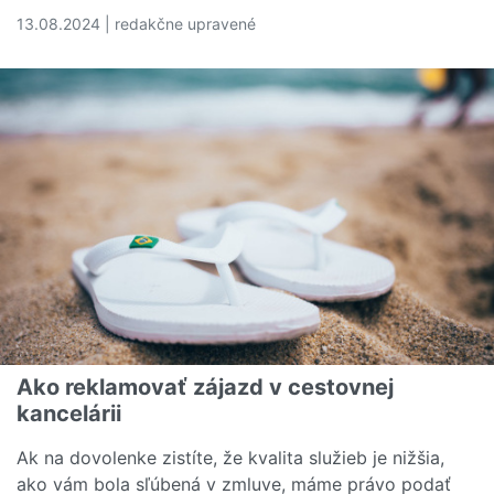
13.08.2024 | redakčne upravené
Čítať viac o Čo priniesla novela zákona o PZP v 2024?
Ako reklamovať zájazd v cestovnej
kancelárii
Ak na dovolenke zistíte, že kvalita služieb je nižšia,
ako vám bola sľúbená v zmluve, máme právo podať