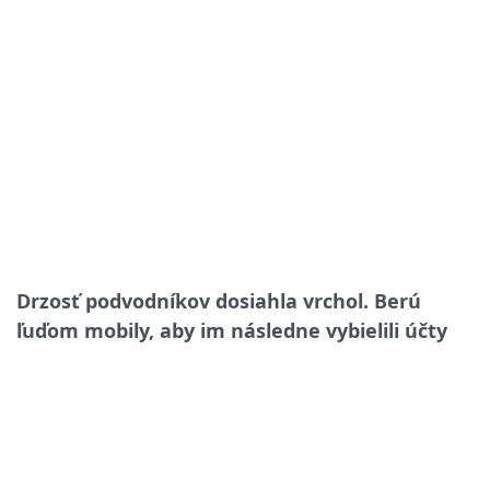
Drzosť podvodníkov dosiahla vrchol. Berú
ľuďom mobily, aby im následne vybielili účty