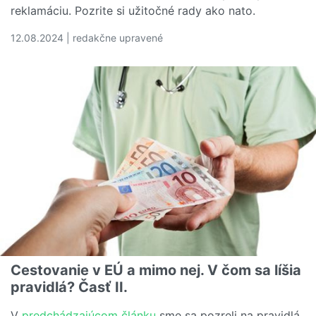
reklamáciu. Pozrite si užitočné rady ako nato.
12.08.2024 | redakčne upravené
Čítať viac o Ako reklamovať zájazd v cestovnej kancelári
Cestovanie v EÚ a mimo nej. V čom sa líšia
pravidlá? Časť II.
V
predchádzajúcom článku
sme sa pozreli na pravidlá,