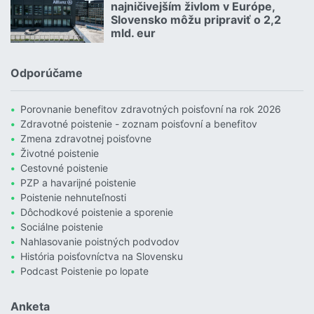
najničivejším živlom v Európe,
Slovensko môžu pripraviť o 2,2
mld. eur
Čítať viac o Povodne sú podľa Allianzu najničivejším živlom v Euró
Odporúčame
Porovnanie benefitov zdravotných poisťovní na rok 2026
Zdravotné poistenie - zoznam poisťovní a benefitov
Zmena zdravotnej poisťovne
Životné poistenie
Cestovné poistenie
PZP a havarijné poistenie
Poistenie nehnuteľnosti
Dôchodkové poistenie a sporenie
Sociálne poistenie
Nahlasovanie poistných podvodov
História poisťovníctva na Slovensku
Podcast Poistenie po lopate
Anketa