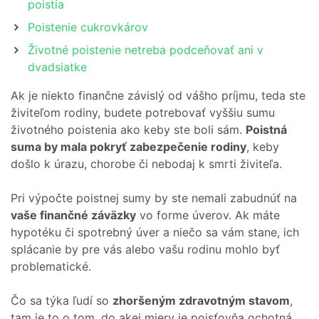
poistia
Poistenie cukrovkárov
Životné poistenie netreba podceňovať ani v
dvadsiatke
Ak je niekto finančne závislý od vášho príjmu, teda ste
živiteľom rodiny, budete potrebovať vyššiu sumu
životného poistenia ako keby ste boli sám.
Poistná
suma by mala pokryť zabezpečenie rodiny
, keby
došlo k úrazu, chorobe či nebodaj k smrti živiteľa.
Pri výpočte poistnej sumy by ste nemali zabudnúť na
vaše finančné záväzky
vo forme úverov. Ak máte
hypotéku či spotrebný úver a niečo sa vám stane, ich
splácanie by pre vás alebo vašu rodinu mohlo byť
problematické.
Čo sa týka ľudí so
zhoršeným zdravotným stavom
,
tam je to o tom, do akej miery je poisťovňa ochotná