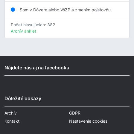
Som v Dôvere alebo VšZP a zmením poisťovňu
Počet hlasujúcich: 382
Archív ankiet
Nájdete nás aj na facebooku
Dôležité odkazy
Archív
GDPR
Kontakt
Nastavenie cookies