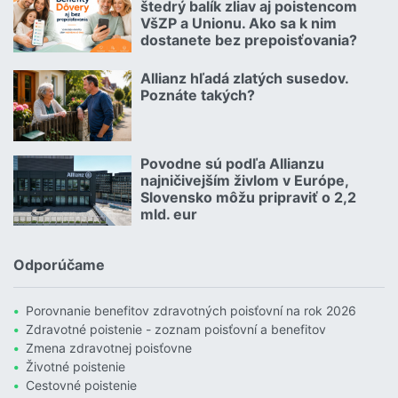
štedrý balík zliav aj poistencom
VšZP a Unionu. Ako sa k nim
dostanete bez prepoisťovania?
Čítať viac o Geniálny trik Dôvery: Ponúka štedrý balík zliav aj p
Allianz hľadá zlatých susedov.
08.07.2026 |
Poznáte takých?
Čítať viac o Allianz hľadá zlatých susedov. Poznáte takých?
Povodne sú podľa Allianzu
23.07.2026 |
najničivejším živlom v Európe,
Slovensko môžu pripraviť o 2,2
mld. eur
Čítať viac o Povodne sú podľa Allianzu najničivejším živlom v Euró
Odporúčame
Porovnanie benefitov zdravotných poisťovní na rok 2026
Zdravotné poistenie - zoznam poisťovní a benefitov
Zmena zdravotnej poisťovne
Životné poistenie
Cestovné poistenie