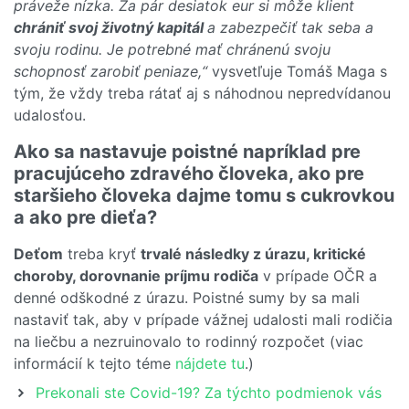
práveže nízka. Za pár desiatok eur si môže klient
chrániť svoj životný kapitál
a zabezpečiť tak seba a
svoju rodinu. Je potrebné mať chránenú svoju
schopnosť zarobiť peniaze,“
vysvetľuje Tomáš Maga s
tým, že vždy treba rátať aj s náhodnou nepredvídanou
udalosťou.
Ako sa nastavuje poistné napríklad pre
pracujúceho zdravého človeka, ako pre
staršieho človeka dajme tomu s cukrovkou
a ako pre dieťa?
Deťom
treba kryť
trvalé následky z úrazu, kritické
choroby, dorovnanie príjmu rodiča
v prípade OČR a
denné odškodné z úrazu. Poistné sumy by sa mali
nastaviť tak, aby v prípade vážnej udalosti mali rodičia
na liečbu a nezruinovalo to rodinný rozpočet (viac
informácií k tejto téme
nájdete tu
.)
Prekonali ste Covid-19? Za týchto podmienok vás