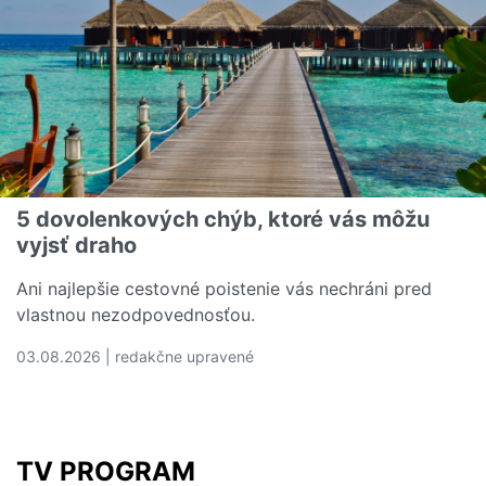
5 dovolenkových chýb, ktoré vás môžu
vyjsť draho
Ani najlepšie cestovné poistenie vás nechráni pred
vlastnou nezodpovednosťou.
03.08.2026 | redakčne upravené
Čítať viac o 5 dovolenkových chýb, ktoré vás môžu vyjs
TV PROGRAM