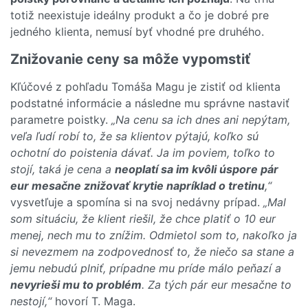
totiž neexistuje ideálny produkt a čo je dobré pre
jedného klienta, nemusí byť vhodné pre druhého.
Znižovanie ceny sa môže vypomstiť
Kľúčové z pohľadu Tomáša Magu je zistiť od klienta
podstatné informácie a následne mu správne nastaviť
parametre poistky.
„Na cenu sa ich dnes ani nepýtam,
veľa ľudí robí to, že sa klientov pýtajú, koľko sú
ochotní do poistenia dávať. Ja im poviem, toľko to
stojí, taká je cena a
neoplatí sa im kvôli úspore pár
eur mesačne znižovať krytie napríklad o tretinu
,“
vysvetľuje a spomína si na svoj nedávny prípad.
„Mal
som situáciu, že klient riešil, že chce platiť o 10 eur
menej, nech mu to znížim. Odmietol som to, nakoľko ja
si nevezmem na zodpovednosť to, že niečo sa stane a
jemu nebudú plniť, prípadne mu príde málo peňazí a
nevyrieši mu to problém
. Za tých pár eur mesačne to
nestojí,“
hovorí T. Maga.