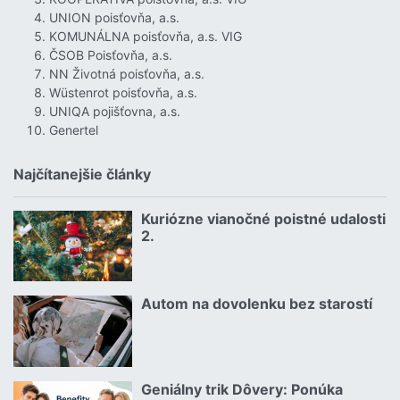
UNION poisťovňa, a.s.
KOMUNÁLNA poisťovňa, a.s. VIG
ČSOB Poisťovňa, a.s.
NN Životná poisťovňa, a.s.
Wüstenrot poisťovňa, a.s.
UNIQA pojišťovna, a.s.
Genertel
Najčítanejšie články
Kuriózne vianočné poistné udalosti
18.12.2024 | | redakcia
2.
Čítať viac o Kuriózne vianočné poistné udalosti 2.
Autom na dovolenku bez starostí
02.07.2026 |
Čítať viac o Autom na dovolenku bez starostí
Geniálny trik Dôvery: Ponúka
06.07.2026 | | redakcia