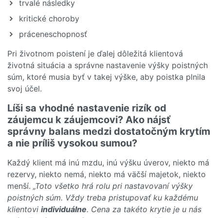
trvalé následky
kritické choroby
práceneschopnosť
Pri životnom poistení je ďalej dôležitá klientová
životná situácia a správne nastavenie výšky poistných
súm, ktoré musia byť v takej výške, aby poistka plnila
svoj účel.
Líši sa vhodné nastavenie rizík od
záujemcu k záujemcovi? Ako nájsť
správny balans medzi dostatočným krytím
a nie príliš vysokou sumou?
Každý klient má inú mzdu, inú výšku úverov, niekto má
rezervy, niekto nemá, niekto má väčší majetok, niekto
menší.
„Toto všetko hrá rolu pri nastavovaní výšky
poistných súm. Vždy treba pristupovať ku každému
klientovi
individuálne
. Cena za takéto krytie je u nás