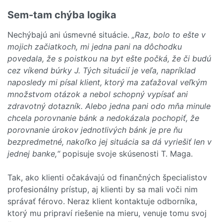
Sem-tam chýba logika
Nechýbajú ani úsmevné situácie.
„Raz, bolo to ešte v
mojich začiatkoch, mi jedna pani na dôchodku
povedala, že s poistkou na byt ešte počká, že či budú
cez víkend búrky J. Tých situácií je veľa, napríklad
naposledy mi písal klient, ktorý ma zaťažoval veľkým
množstvom otázok a nebol schopný vypísať ani
zdravotný dotazník. Alebo jedna pani odo mňa minule
chcela porovnanie bánk a nedokázala pochopiť, že
porovnanie úrokov jednotlivých bánk je pre ňu
bezpredmetné, nakoľko jej situácia sa dá vyriešiť len v
jednej banke,“
popisuje svoje skúsenosti T. Maga.
Tak, ako klienti očakávajú od finančných špecialistov
profesionálny prístup, aj klienti by sa mali voči nim
správať férovo. Neraz klient kontaktuje odborníka,
ktorý mu pripraví riešenie na mieru, venuje tomu svoj