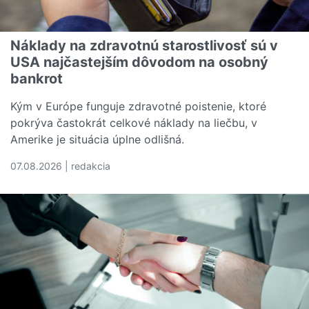
Náklady na zdravotnú starostlivosť sú v
USA najčastejším dôvodom na osobný
bankrot
Kým v Európe funguje zdravotné poistenie, ktoré
pokrýva častokrát celkové náklady na liečbu, v
Amerike je situácia úplne odlišná.
07.08.2026 | redakcia
Čítať viac o Náklady na zdravotnú starostlivosť sú v U