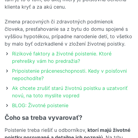
klienta kryť a za akú cenu.
Zmena pracovných či zdravotných podmienok
človeka, presťahovanie sa z bytu do domu spojené s
vyššiou hypotékou, prípadne narodenie detí, to všetko
by malo byť odzrkadlené v zložení životnej poistky.
Rizikové faktory a životné poistenie. Ktoré
prehrešky vám ho predražia?
Pripoistenie práceneschopnosti. Kedy v poisťovni
nepochodíte?
Ak chcete zrušiť starú životnú poistku a uzatvoriť
novú, na toto myslite vopred
BLOG: Životné poistenie
Čoho sa treba vyvarovať?
Poistenie treba riešiť u odborníkov,
ktorí majú životné
poistky porovnané a detailne ich poznajú
. Na trhu