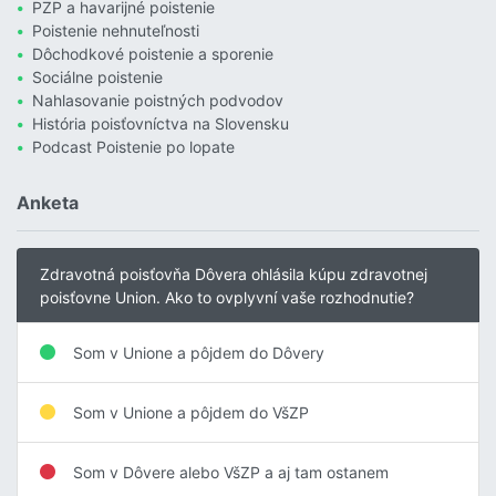
PZP a havarijné poistenie
Poistenie nehnuteľnosti
Dôchodkové poistenie a sporenie
Sociálne poistenie
Nahlasovanie poistných podvodov
História poisťovníctva na Slovensku
Podcast Poistenie po lopate
Anketa
Zdravotná poisťovňa Dôvera ohlásila kúpu zdravotnej
poisťovne Union. Ako to ovplyvní vaše rozhodnutie?
Som v Unione a pôjdem do Dôvery
Som v Unione a pôjdem do VšZP
Som v Dôvere alebo VšZP a aj tam ostanem