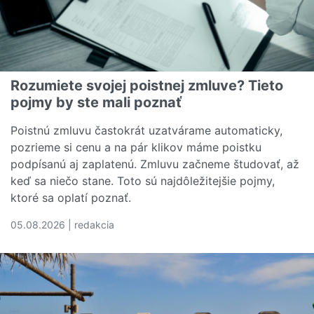
Rozumiete svojej poistnej zmluve? Tieto
pojmy by ste mali poznať
Poistnú zmluvu častokrát uzatvárame automaticky,
pozrieme si cenu a na pár klikov máme poistku
podpísanú aj zaplatenú. Zmluvu začneme študovať, až
keď sa niečo stane. Toto sú najdôležitejšie pojmy,
ktoré sa oplatí poznať.
05.08.2026 | redakcia
Čítať viac o Rozumiete svojej poistnej zmluve? Tieto poj