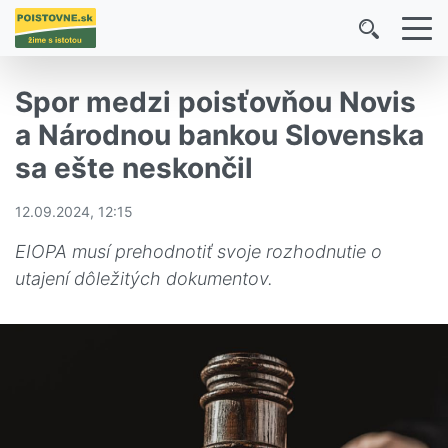
Spor medzi poisťovňou Novis
a Národnou bankou Slovenska
sa ešte neskončil
12.09.2024, 12:15
EIOPA musí prehodnotiť svoje rozhodnutie o
utajení dôležitých dokumentov.