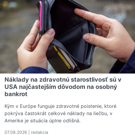
Náklady na zdravotnú starostlivosť sú v
USA najčastejším dôvodom na osobný
bankrot
Kým v Európe funguje zdravotné poistenie, ktoré
pokrýva častokrát celkové náklady na liečbu, v
Amerike je situácia úplne odlišná.
07.08.2026 | redakcia