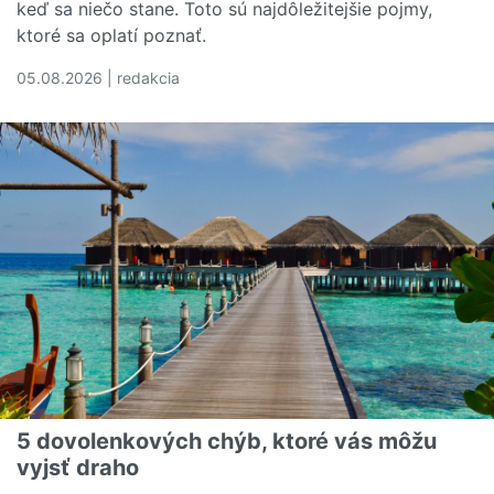
keď sa niečo stane. Toto sú najdôležitejšie pojmy,
ktoré sa oplatí poznať.
05.08.2026 | redakcia
Čítať viac o Rozumiete svojej poistnej zmluve? Tieto poj
5 dovolenkových chýb, ktoré vás môžu
vyjsť draho