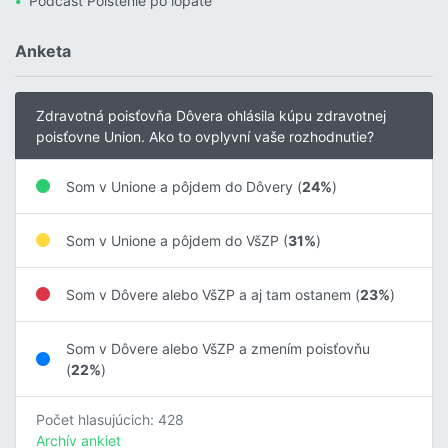
Podcast Poistenie po lopate
Anketa
Zdravotná poisťovňa Dôvera ohlásila kúpu zdravotnej
poisťovne Union. Ako to ovplyvní vaše rozhodnutie?
Som v Unione a pôjdem do Dôvery (
24%
)
Som v Unione a pôjdem do VšZP (
31%
)
Som v Dôvere alebo VšZP a aj tam ostanem (
23%
)
Som v Dôvere alebo VšZP a zmením poisťovňu
(
22%
)
Počet hlasujúcich: 428
Archív ankiet