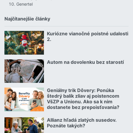
Genertel
Najčítanejšie články
Kuriózne vianočné poistné udalosti
18.12.2024 | | redakcia
2.
Čítať viac o Kuriózne vianočné poistné udalosti 2.
Autom na dovolenku bez starostí
02.07.2026 |
Čítať viac o Autom na dovolenku bez starostí
Geniálny trik Dôvery: Ponúka
06.07.2026 | | redakcia
štedrý balík zliav aj poistencom
VšZP a Unionu. Ako sa k nim
dostanete bez prepoisťovania?
Čítať viac o Geniálny trik Dôvery: Ponúka štedrý balík zliav aj p
Allianz hľadá zlatých susedov.
08.07.2026 |
Poznáte takých?