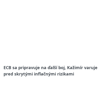
ECB sa pripravuje na ďalší boj, Kažimír varuje
pred skrytými inflačnými rizikami