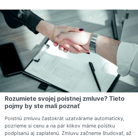
Čítať viac o Náklady na zdravotnú starostlivosť sú v U
Rozumiete svojej poistnej zmluve? Tieto
pojmy by ste mali poznať
Poistnú zmluvu častokrát uzatvárame automaticky,
pozrieme si cenu a na pár klikov máme poistku
podpísanú aj zaplatenú. Zmluvu začneme študovať, až