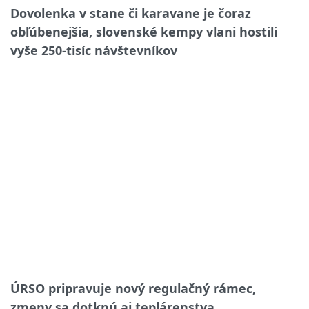
Dovolenka v stane či karavane je čoraz
obľúbenejšia, slovenské kempy vlani hostili
vyše 250-tisíc návštevníkov
ÚRSO pripravuje nový regulačný rámec,
zmeny sa dotknú aj teplárenstva