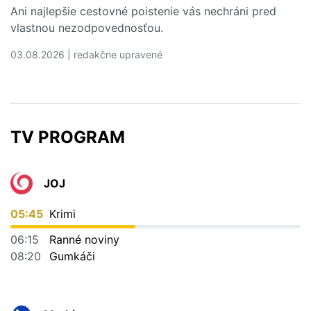
Ani najlepšie cestovné poistenie vás nechráni pred
vlastnou nezodpovednosťou.
03.08.2026 | redakčne upravené
Čítať viac o 5 dovolenkových chýb, ktoré vás môžu vyjs
TV PROGRAM
JOJ
05:45
Krimi
06:15
Ranné noviny
08:20
Gumkáči