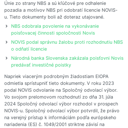
Únie zo strany NBS a sú kľúčové pre odhalenie
pozadia a motívov NBS pri odobratí licencie NOVIS-
u. Tieto dokumenty boli až doteraz utajované.
NBS odobrala povolenie na vykonávanie
poisťovacej činnosti spoločnosti Novis
NOVIS podal správnu žalobu proti rozhodnutiu NBS
o odňatí licencie
Národná banka Slovenska zakázala poisťovni Novis
predávať investičné poistky
Napriek viacerým podrobným žiadostiam EIOPA
odmietla sprístupniť tieto dokumenty. V roku 2023
podal NOVIS odvolanie na Spoločný odvolací výbor.
Vo svojom prelomovom rozhodnutí zo dňa 31. júla
2024 Spoločný odvolací výbor rozhodol v prospech
NOVIS-u. Spoločný odvolací výbor potvrdil, že právo
na verejný prístup k informáciám podľa európskeho
nariadenia (ES) č. 1049/2001 striktne závisí na