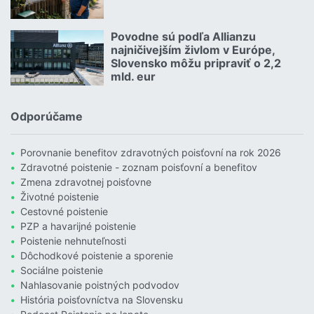
Čítať viac o Allianz hľadá zlatých susedov. Poznáte takých?
Povodne sú podľa Allianzu
23.07.2026 |
najničivejším živlom v Európe,
Slovensko môžu pripraviť o 2,2
mld. eur
Čítať viac o Povodne sú podľa Allianzu najničivejším živlom v Euró
Odporúčame
Porovnanie benefitov zdravotných poisťovní na rok 2026
Zdravotné poistenie - zoznam poisťovní a benefitov
Zmena zdravotnej poisťovne
Životné poistenie
Cestovné poistenie
PZP a havarijné poistenie
Poistenie nehnuteľnosti
Dôchodkové poistenie a sporenie
Sociálne poistenie
Nahlasovanie poistných podvodov
História poisťovníctva na Slovensku