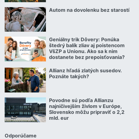
Čítať viac o Kuriózne vianočné poistné udalosti 2.
Autom na dovolenku bez starostí
02.07.2026 |
Čítať viac o Autom na dovolenku bez starostí
Geniálny trik Dôvery: Ponúka
06.07.2026 | | redakcia
štedrý balík zliav aj poistencom
VšZP a Unionu. Ako sa k nim
dostanete bez prepoisťovania?
Čítať viac o Geniálny trik Dôvery: Ponúka štedrý balík zliav aj p
Allianz hľadá zlatých susedov.
08.07.2026 |
Poznáte takých?
Čítať viac o Allianz hľadá zlatých susedov. Poznáte takých?
Povodne sú podľa Allianzu
23.07.2026 |
najničivejším živlom v Európe,
Slovensko môžu pripraviť o 2,2
mld. eur
Čítať viac o Povodne sú podľa Allianzu najničivejším živlom v Euró
Odporúčame