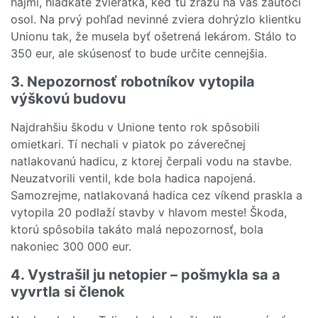
hájmi, hladkáte zvieratká, keď tu zrazu na vás zaútočí
osol. Na prvý pohľad nevinné zviera dohrýzlo klientku
Unionu tak, že musela byť ošetrená lekárom. Stálo to
350 eur, ale skúsenosť to bude určite cennejšia.
3. Nepozornosť robotníkov vytopila
výškovú budovu
Najdrahšiu škodu v Unione tento rok spôsobili
omietkari. Tí nechali v piatok po záverečnej
natlakovanú hadicu, z ktorej čerpali vodu na stavbe.
Neuzatvorili ventil, kde bola hadica napojená.
Samozrejme, natlakovaná hadica cez víkend praskla a
vytopila 20 podlaží stavby v hlavom meste! Škoda,
ktorú spôsobila takáto malá nepozornosť, bola
nakoniec 300 000 eur.
4. Vystrašil ju netopier – pošmykla sa a
vyvrtla si členok