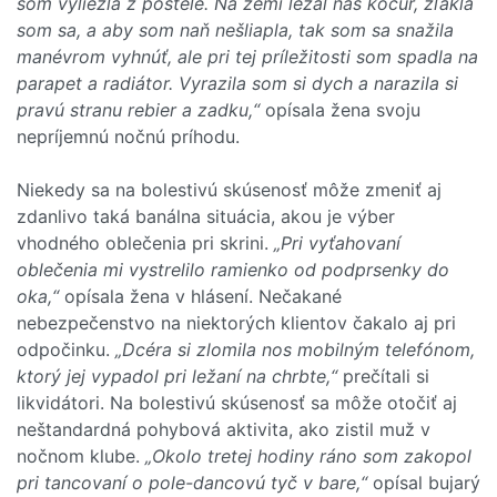
som vyliezla z postele. Na zemi ležal náš kocúr, zľakla
som sa, a aby som naň nešliapla, tak som sa snažila
manévrom vyhnúť, ale pri tej príležitosti som spadla na
parapet a radiátor. Vyrazila som si dych a narazila si
pravú stranu rebier a zadku,“
opísala žena svoju
nepríjemnú nočnú príhodu.
Niekedy sa na bolestivú skúsenosť môže zmeniť aj
zdanlivo taká banálna situácia, akou je výber
vhodného oblečenia pri skrini.
„Pri vyťahovaní
oblečenia mi vystrelilo ramienko od podprsenky do
oka,“
opísala žena v hlásení. Nečakané
nebezpečenstvo na niektorých klientov čakalo aj pri
odpočinku.
„Dcéra si zlomila nos mobilným telefónom,
ktorý jej vypadol pri ležaní na chrbte,“
prečítali si
likvidátori. Na bolestivú skúsenosť sa môže otočiť aj
neštandardná pohybová aktivita, ako zistil muž v
nočnom klube.
„Okolo tretej hodiny ráno som zakopol
pri tancovaní o pole-dancovú tyč v bare,“
opísal bujarý