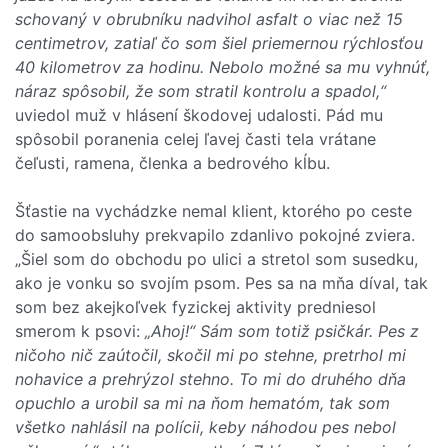
schovaný v obrubníku nadvihol asfalt o viac než 15
centimetrov, zatiaľ čo som šiel priemernou rýchlosťou
40 kilometrov za hodinu. Nebolo možné sa mu vyhnúť,
náraz spôsobil, že som stratil kontrolu a spadol,“
uviedol muž v hlásení škodovej udalosti. Pád mu
spôsobil poranenia celej ľavej časti tela vrátane
čeľusti, ramena, členka a bedrového kĺbu.
Šťastie na vychádzke nemal klient, ktorého po ceste
do samoobsluhy prekvapilo zdanlivo pokojné zviera.
„Šiel som do obchodu po ulici a stretol som susedku,
ako je vonku so svojím psom. Pes sa na mňa díval, tak
som bez akejkoľvek fyzickej aktivity predniesol
smerom k psovi:
„Ahoj!“ Sám som totiž psičkár. Pes z
ničoho nič zaútočil, skočil mi po stehne, pretrhol mi
nohavice a prehrýzol stehno. To mi do druhého dňa
opuchlo a urobil sa mi na ňom hematóm, tak som
všetko nahlásil na polícii, keby náhodou pes nebol