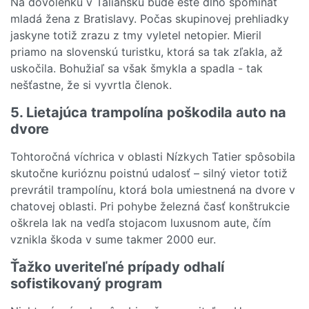
Na dovolenku v Taliansku bude ešte dlho spomínať
mladá žena z Bratislavy. Počas skupinovej prehliadky
jaskyne totiž zrazu z tmy vyletel netopier. Mieril
priamo na slovenskú turistku, ktorá sa tak zľakla, až
uskočila. Bohužiaľ sa však šmykla a spadla - tak
nešťastne, že si vyvrtla členok.
5. Lietajúca trampolína poškodila auto na
dvore
Tohtoročná víchrica v oblasti Nízkych Tatier spôsobila
skutočne kurióznu poistnú udalosť – silný vietor totiž
prevrátil trampolínu, ktorá bola umiestnená na dvore v
chatovej oblasti. Pri pohybe železná časť konštrukcie
oškrela lak na vedľa stojacom luxusnom aute, čím
vznikla škoda v sume takmer 2000 eur.
Ťažko uveriteľné prípady odhalí
sofistikovaný program