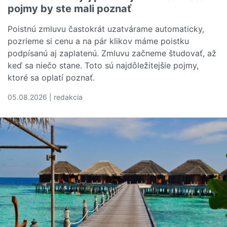
pojmy by ste mali poznať
Poistnú zmluvu častokrát uzatvárame automaticky,
pozrieme si cenu a na pár klikov máme poistku
podpísanú aj zaplatenú. Zmluvu začneme študovať, až
keď sa niečo stane. Toto sú najdôležitejšie pojmy,
ktoré sa oplatí poznať.
05.08.2026 | redakcia
Čítať viac o Rozumiete svojej poistnej zmluve? Tieto poj