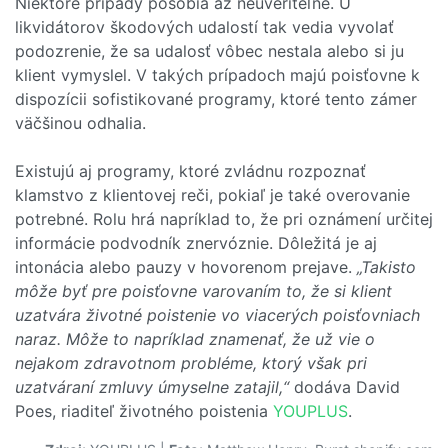
Niektoré prípady pôsobia až neuveriteľne. U
likvidátorov škodových udalostí tak vedia vyvolať
podozrenie, že sa udalosť vôbec nestala alebo si ju
klient vymyslel. V takých prípadoch majú poisťovne k
dispozícii sofistikované programy, ktoré tento zámer
väčšinou odhalia.
Existujú aj programy, ktoré zvládnu rozpoznať
klamstvo z klientovej reči, pokiaľ je také overovanie
potrebné. Rolu hrá napríklad to, že pri oznámení určitej
informácie podvodník znervóznie. Dôležitá je aj
intonácia alebo pauzy v hovorenom prejave.
„Takisto
môže byť pre poisťovne varovaním to, že si klient
uzatvára životné poistenie vo viacerých poisťovniach
naraz. Môže to napríklad znamenať, že už vie o
nejakom zdravotnom probléme, ktorý však pri
uzatváraní zmluvy úmyselne zatajil,“
dodáva David
Poes, riaditeľ životného poistenia
YOUPLUS
.