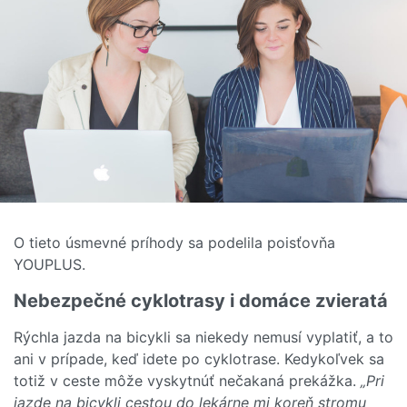
O tieto úsmevné príhody sa podelila poisťovňa
YOUPLUS.
Nebezpečné cyklotrasy i domáce zvieratá
Rýchla jazda na bicykli sa niekedy nemusí vyplatiť, a to
ani v prípade, keď idete po cyklotrase. Kedykoľvek sa
totiž v ceste môže vyskytnúť nečakaná prekážka.
„Pri
jazde na bicykli cestou do lekárne mi koreň stromu