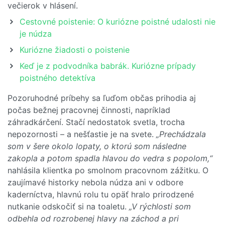
večierok v hlásení.
Cestovné poistenie: O kuriózne poistné udalosti nie
je núdza
Kuriózne žiadosti o poistenie
Keď je z podvodníka babrák. Kuriózne prípady
poistného detektíva
Pozoruhodné príbehy sa ľuďom občas prihodia aj
počas bežnej pracovnej činnosti, napríklad
záhradkárčení. Stačí nedostatok svetla, trocha
nepozornosti – a nešťastie je na svete.
„Prechádzala
som v šere okolo lopaty, o ktorú som následne
zakopla a potom spadla hlavou do vedra s popolom,“
nahlásila klientka po smolnom pracovnom zážitku. O
zaujímavé historky nebola núdza ani v odbore
kaderníctva, hlavnú rolu tu opäť hralo prirodzené
nutkanie odskočiť si na toaletu.
„V rýchlosti som
odbehla od rozrobenej hlavy na záchod a pri