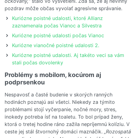
očkovaný,“
stálo vo vysvetlení. Zdá sa, že aj nevinný
pozdrav môže občas vyvolať agresívne správanie.
Kuriózne poistné udalosti, ktoré Allianz
zaznamenala počas Vianoc a Silvestra
Kuriózne poistné udalosti počas Vianoc
Kuriózne vianočné poistné udalosti 2.
Kuriózne poistné udalosti. Aj takéto veci sa vám
stali počas dovolenky
Problémy s mobilom, kocúrom aj
podprsenkou
Nespavosť a časté budenie v skorých ranných
hodinách poznajú asi všetci. Niekedy za týmito
problémami stojí vyčerpanie, nočné mory, stres,
inokedy potreba ísť na toaletu. To bol prípad ženy,
ktorá o tretej hodine ráno zažila nepríjemnú kolíziu. V
ceste jej stál štvornohý domáci maznáčik.
„Rozospatá