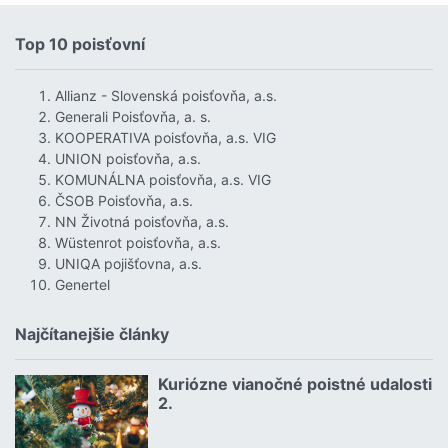
Top 10 poisťovní
Allianz - Slovenská poisťovňa, a.s.
Generali Poisťovňa, a. s.
KOOPERATIVA poisťovňa, a.s. VIG
UNION poisťovňa, a.s.
KOMUNÁLNA poisťovňa, a.s. VIG
ČSOB Poisťovňa, a.s.
NN Životná poisťovňa, a.s.
Wüstenrot poisťovňa, a.s.
UNIQA pojišťovna, a.s.
Genertel
Najčítanejšie články
Kuriózne vianočné poistné udalosti
18.12.2024 | | redakcia
2.