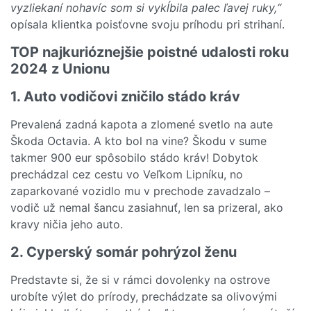
vyzliekaní nohavíc som si vykĺbila palec ľavej ruky,“
opísala klientka poisťovne svoju príhodu pri strihaní.
TOP najkurióznejšie poistné udalosti roku
2024 z Unionu
1. Auto vodičovi zničilo stádo kráv
Prevalená zadná kapota a zlomené svetlo na aute
Škoda Octavia. A kto bol na vine? Škodu v sume
takmer 900 eur spôsobilo stádo kráv! Dobytok
prechádzal cez cestu vo Veľkom Lipníku, no
zaparkované vozidlo mu v prechode zavadzalo –
vodič už nemal šancu zasiahnuť, len sa prizeral, ako
kravy ničia jeho auto.
2. Cyperský somár pohrýzol ženu
Predstavte si, že si v rámci dovolenky na ostrove
urobíte výlet do prírody, prechádzate sa olivovými