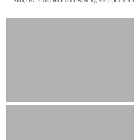
Zdroj:
YOUPLUS
|
Foto:
Matthew Henry, Burst.shopify.com