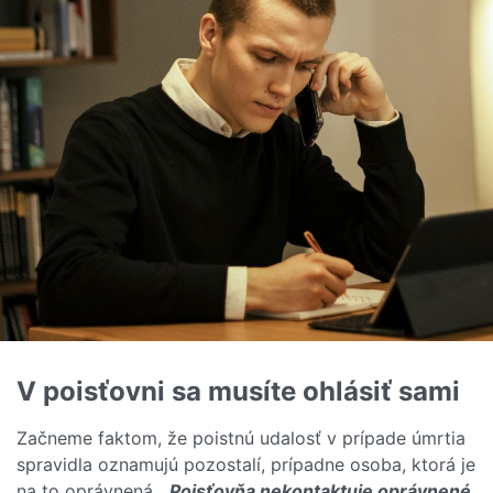
V poisťovni sa musíte ohlásiť sami
Začneme faktom, že poistnú udalosť v prípade úmrtia
spravidla oznamujú pozostalí, prípadne osoba, ktorá je
na to oprávnená.
„
Poisťovňa nekontaktuje oprávnené