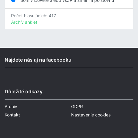
Som v Dôvere alebo VšZP a zmením poisťovňu
Počet hlasujúcich: 417
Archív ankiet
Nájdete nás aj na facebooku
Dôležité odkazy
Archív
GDPR
Kontakt
Nastavenie cookies