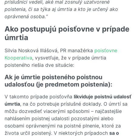
príslušníci vedeli, aké mal zosnulý uzatvorené
poistenia, či sa týka aj úmrtia a kto je určený ako
oprávnená osoba.“
Ako postupujú poisťovne v prípade
úmrtia
Silvia Nosková Illášová, PR manažérka
poisťovne
Kooperativa
, vysvetľuje, že v prípade úmrtia
poisteného riešia dve situácie:
Ak je úmrtie poisteného poistnou
udalosťou (je predmetom poistenia):
V takomto prípade poisťovňa
likviduje poistnú udalosť
úmrtia
, na čo potrebuje príslušné doklady. O úmrtí sa
môžu dozvedieť viacerými spôsobmi – najčastejšie
nahlásením poistnej udalosti pozostalými alebo
osobami oprávnenými na poistné plnenie, ktoré za
života určil poistený. V niektorých prípadoch
sa o