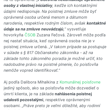
osoby z vlastnej iniciatívy
, keďže ich kontaktnými
údajmi nedisponuje. Na poistnej zmluve môže byť
oprávnená osoba určená menom a dátumom
narodenia, respektíve rodným číslom, avšak
kontaktné
údaje sa na zmluve neuvádzajú
,“
vysvetľuje
hovorkyňa
ČSOB
Zuzana Fečová. Zároveň môže podľa
nej nastať situácia, keď oprávnená osoba nie je v
poistnej zmluve určená.
„V takom prípade sa postupuje
v súlade s § 817 Občianskeho zákonníka - až na
základe tohto zákonného poradia je možné určiť, kto
nadobudne právo na poistné plnenie, čo poisťovňa
nemôže vopred identifikovať.“
Aj podľa Dalibora Mihalkina z
Komunálnej poisťovne
jediný spôsob, ako sa poisťovňa môže dozvedieť o
úmrtí klienta, je na základe
nahlásenia poistnej
udalosti pozostalými
, respektíve oprávnenými
osobami.
„Práve preto je veľmi dôležité, aby rodinní