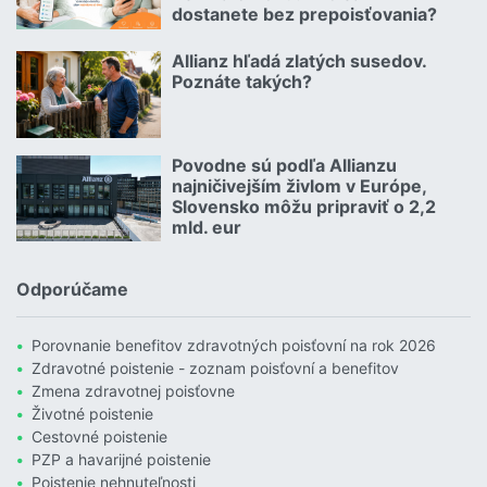
dostanete bez prepoisťovania?
Čítať viac o Geniálny trik Dôvery: Ponúka štedrý balík zliav aj p
Allianz hľadá zlatých susedov.
08.07.2026 |
Poznáte takých?
Čítať viac o Allianz hľadá zlatých susedov. Poznáte takých?
Povodne sú podľa Allianzu
23.07.2026 |
najničivejším živlom v Európe,
Slovensko môžu pripraviť o 2,2
mld. eur
Čítať viac o Povodne sú podľa Allianzu najničivejším živlom v Euró
Odporúčame
Porovnanie benefitov zdravotných poisťovní na rok 2026
Zdravotné poistenie - zoznam poisťovní a benefitov
Zmena zdravotnej poisťovne
Životné poistenie
Cestovné poistenie
PZP a havarijné poistenie
Poistenie nehnuteľnosti