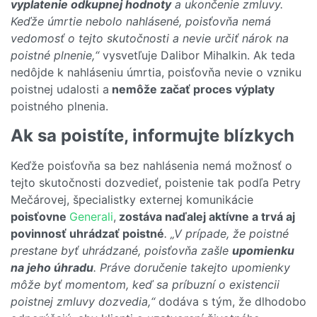
vyplatenie odkupnej hodnoty
a ukončenie zmluvy.
Keďže úmrtie nebolo nahlásené, poisťovňa nemá
vedomosť o tejto skutočnosti a nevie určiť nárok na
poistné plnenie,“
vysvetľuje Dalibor Mihalkin. Ak teda
nedôjde k nahláseniu úmrtia, poisťovňa nevie o vzniku
poistnej udalosti a
nemôže začať proces výplaty
poistného plnenia.
Ak sa poistíte, informujte blízkych
Keďže poisťovňa sa bez nahlásenia nemá možnosť o
tejto skutočnosti dozvedieť, poistenie tak podľa Petry
Mečárovej, špecialistky externej komunikácie
poisťovne
Generali
,
zostáva naďalej aktívne a trvá aj
povinnosť uhrádzať poistné
. „V prípade, že poistné
prestane byť uhrádzané, poisťovňa zašle
upomienku
na jeho úhradu
. Práve doručenie takejto upomienky
môže byť momentom, keď sa príbuzní o existencii
poistnej zmluvy dozvedia,“
dodáva s tým, že dlhodobo