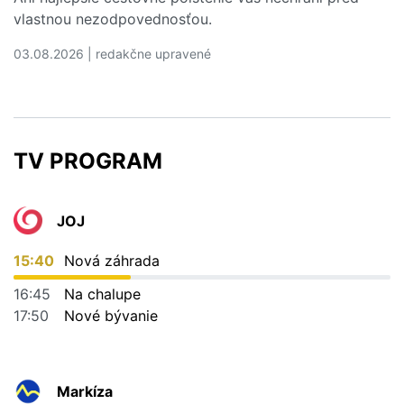
vlastnou nezodpovednosťou.
03.08.2026 | redakčne upravené
Čítať viac o 5 dovolenkových chýb, ktoré vás môžu vyjs
TV PROGRAM
JOJ
15:40
Nová záhrada
16:45
Na chalupe
17:50
Nové bývanie
Markíza