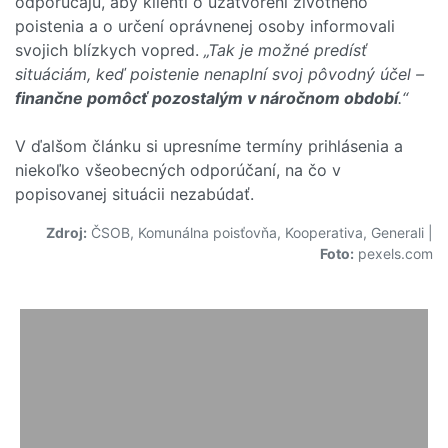
odporúčajú, aby klienti o uzatvorení životného
poistenia a o určení oprávnenej osoby informovali
svojich blízkych vopred.
„Tak je možné predísť
situáciám, keď poistenie nenaplní svoj pôvodný účel –
finančne pomôcť pozostalým v náročnom období
.“
V ďalšom článku si upresníme termíny prihlásenia a
niekoľko všeobecných odporúčaní, na čo v
popisovanej situácii nezabúdať.
Zdroj:
ČSOB, Komunálna poisťovňa, Kooperativa, Generali
|
Foto:
pexels.com