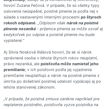
hovorí Zuzana Fečová. V prípade, že sú všetky typy
oslovenia neúspešné, poistné plnenie je podľa nej v
súlade s nastavenými internými procesmi
po štyroch
rokoch odpísané
.
„Odpisom však
nárok na poistné
plnenie nezaniká
- príjemca plnenia sa môže ozvať aj
kedykoľvek po odpise a poistné plnenie mu bude
vyplatené.“
Aj Silvia Nosková Illášová hovorí, že ak si nárok
oprávnená osoba v lehote štyroch rokov neuplatní,
právo nezaniká, ale
poisťovňa môže namietať jeho
premlčanie
; v ich poisťovni podľa jej vyjadrenia
premlčanie neuplatňujú a nárok na poistné plnenie z
úmrtia po došetrení poistnej udalosti vyplácajú aj po
lehote stanovenej zákonom.
„V prípade, že poistná zmluva zanikne napríklad pre
neplatenie poistného, poisťovňa vyzve poistníka na