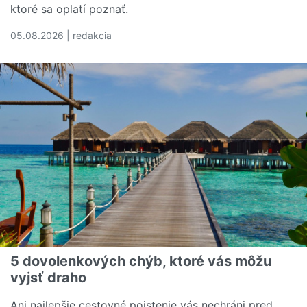
ktoré sa oplatí poznať.
05.08.2026 | redakcia
Čítať viac o Rozumiete svojej poistnej zmluve? Tieto poj
5 dovolenkových chýb, ktoré vás môžu
vyjsť draho
Ani najlepšie cestovné poistenie vás nechráni pred