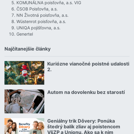
KOMUNÁLNA poisťovňa, a.s. VIG
ČSOB Poisťovňa, a.s.
NN Životná poisťovňa, a.s.
Wüstenrot poisťovňa, a.s.
UNIQA pojišťovna, a.s.
Genertel
Najčítanejšie články
Kuriózne vianočné poistné udalosti
18.12.2024 | | redakcia
2.
Čítať viac o Kuriózne vianočné poistné udalosti 2.
Autom na dovolenku bez starostí
02.07.2026 |
Čítať viac o Autom na dovolenku bez starostí
Geniálny trik Dôvery: Ponúka
06.07.2026 | | redakcia
štedrý balík zliav aj poistencom
VšZP a Unionu. Ako sa k nim