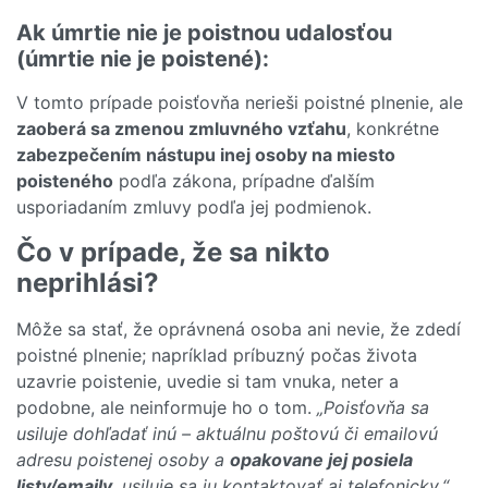
Ak úmrtie nie je poistnou udalosťou
(úmrtie nie je poistené):
V tomto prípade poisťovňa nerieši poistné plnenie, ale
zaoberá sa zmenou zmluvného vzťahu
, konkrétne
zabezpečením nástupu inej osoby na miesto
poisteného
podľa zákona, prípadne ďalším
usporiadaním zmluvy podľa jej podmienok.
Čo v prípade, že sa nikto
neprihlási?
Môže sa stať, že oprávnená osoba ani nevie, že zdedí
poistné plnenie; napríklad príbuzný počas života
uzavrie poistenie, uvedie si tam vnuka, neter a
podobne, ale neinformuje ho o tom.
„Poisťovňa sa
usiluje dohľadať inú – aktuálnu poštovú či emailovú
adresu poistenej osoby a
opakovane jej posiela
listy/emaily
, usiluje sa ju kontaktovať aj telefonicky,“