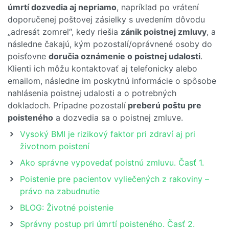
úmrtí dozvedia aj nepriamo
, napríklad po vrátení
doporučenej poštovej zásielky s uvedením dôvodu
„adresát zomrel“, kedy riešia
zánik poistnej zmluvy
, a
následne čakajú, kým pozostalí/oprávnené osoby do
poisťovne
doručia oznámenie o poistnej udalosti
.
Klienti ich môžu kontaktovať aj telefonicky alebo
emailom, následne im poskytnú informácie o spôsobe
nahlásenia poistnej udalosti a o potrebných
dokladoch. Prípadne pozostalí
preberú poštu pre
poisteného
a dozvedia sa o poistnej zmluve.
Vysoký BMI je rizikový faktor pri zdraví aj pri
životnom poistení
Ako správne vypovedať poistnú zmluvu. Časť 1.
Poistenie pre pacientov vyliečených z rakoviny –
právo na zabudnutie
BLOG: Životné poistenie
Správny postup pri úmrtí poisteného. Časť 2.