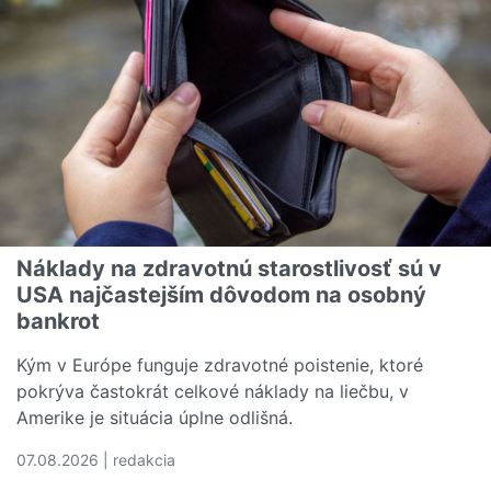
Náklady na zdravotnú starostlivosť sú v
USA najčastejším dôvodom na osobný
bankrot
Kým v Európe funguje zdravotné poistenie, ktoré
pokrýva častokrát celkové náklady na liečbu, v
Amerike je situácia úplne odlišná.
07.08.2026 | redakcia
Čítať viac o Náklady na zdravotnú starostlivosť sú v U