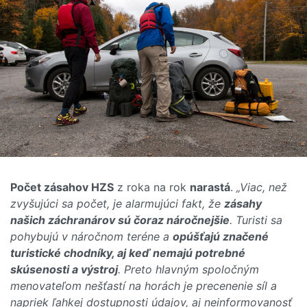
Počet zásahov HZS
z roka na rok
narastá
.
„Viac, než
zvyšujúci sa počet, je alarmujúci fakt, že
zásahy
našich záchranárov sú čoraz náročnejšie
. Turisti sa
pohybujú v náročnom teréne a
opúšťajú značené
turistické chodníky, aj keď nemajú potrebné
skúsenosti a výstroj
. Preto hlavným spoločným
menovateľom nešťastí na horách je precenenie síl a
napriek ľahkej dostupnosti údajov, aj neinformovanosť