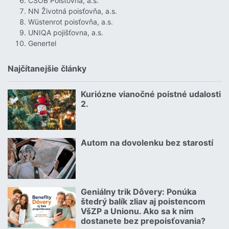
ČSOB Poisťovňa, a.s.
NN Životná poisťovňa, a.s.
Wüstenrot poisťovňa, a.s.
UNIQA pojišťovna, a.s.
Genertel
Najčítanejšie články
Kuriózne vianočné poistné udalosti
18.12.2024 | | redakcia
2.
Čítať viac o Kuriózne vianočné poistné udalosti 2.
Autom na dovolenku bez starostí
02.07.2026 |
Čítať viac o Autom na dovolenku bez starostí
Geniálny trik Dôvery: Ponúka
06.07.2026 | | redakcia
štedrý balík zliav aj poistencom
VšZP a Unionu. Ako sa k nim
dostanete bez prepoisťovania?