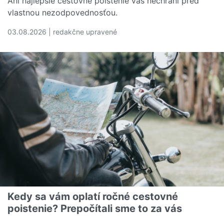
Ani najlepšie cestovné poistenie vás nechráni pred
vlastnou nezodpovednosťou.
03.08.2026 | redakčne upravené
Čítať viac o 5 dovolenkových chýb, ktoré vás môžu vyjs
Kedy sa vám oplatí ročné cestovné
poistenie? Prepočítali sme to za vás