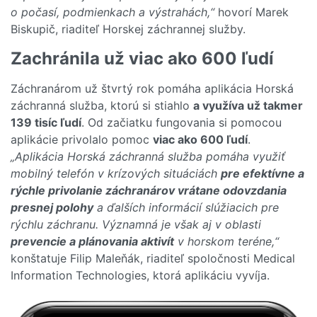
o počasí, podmienkach a výstrahách,“
hovorí Marek
Biskupič, riaditeľ Horskej záchrannej služby.
Zachránila už viac ako 600 ľudí
Záchranárom už štvrtý rok pomáha aplikácia Horská
záchranná služba, ktorú si stiahlo
a využíva už takmer
139 tisíc ľudí
. Od začiatku fungovania si pomocou
aplikácie privolalo pomoc
viac ako 600 ľudí
.
„Aplikácia Horská záchranná služba pomáha využiť
mobilný telefón v krízových situáciách
pre efektívne a
rýchle privolanie záchranárov vrátane odovzdania
presnej polohy
a ďalších informácií slúžiacich pre
rýchlu záchranu. Významná je však aj v oblasti
prevencie a plánovania aktivít
v horskom teréne,“
konštatuje Filip Maleňák, riaditeľ spoločnosti Medical
Information Technologies, ktorá aplikáciu vyvíja.