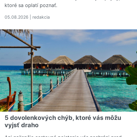
ktoré sa oplatí poznať.
05.08.2026 | redakcia
Čítať viac o Rozumiete svojej poistnej zmluve? Tieto poj
5 dovolenkových chýb, ktoré vás môžu
vyjsť draho