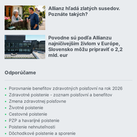
Čítať viac o Geniálny trik Dôvery: Ponúka štedrý balík zliav aj p
Allianz hľadá zlatých susedov.
08.07.2026 |
Poznáte takých?
Čítať viac o Allianz hľadá zlatých susedov. Poznáte takých?
Povodne sú podľa Allianzu
23.07.2026 |
najničivejším živlom v Európe,
Slovensko môžu pripraviť o 2,2
mld. eur
Čítať viac o Povodne sú podľa Allianzu najničivejším živlom v Euró
Odporúčame
Porovnanie benefitov zdravotných poisťovní na rok 2026
Zdravotné poistenie - zoznam poisťovní a benefitov
Zmena zdravotnej poisťovne
Životné poistenie
Cestovné poistenie
PZP a havarijné poistenie
Poistenie nehnuteľnosti
Dôchodkové poistenie a sporenie