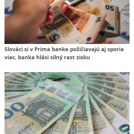
Slováci si v Prima banke požičiavajú aj sporia
viac, banka hlási silný rast zisku