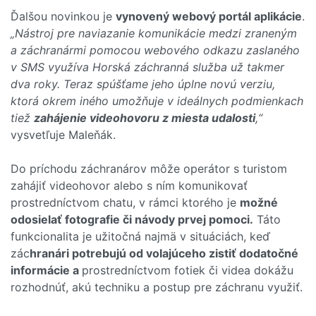
Ďalšou novinkou je
vynovený webový portál aplikácie
.
„Nástroj pre naviazanie komunikácie medzi zraneným
a záchranármi pomocou webového odkazu zaslaného
v SMS využíva Horská záchranná služba už takmer
dva roky. Teraz spúšťame jeho úplne novú verziu,
ktorá okrem iného umožňuje v ideálnych podmienkach
tiež
zahájenie videohovoru z miesta udalosti
,“
vysvetľuje Maleňák.
Do príchodu záchranárov môže operátor s turistom
zahájiť videohovor alebo s ním komunikovať
prostredníctvom chatu, v rámci ktorého je
možné
odosielať fotografie či návody prvej pomoci.
Táto
funkcionalita je užitočná najmä v situáciách, keď
zác
hranári potrebujú od volajúceho zistiť dodatočné
informácie a
prostredníctvom fotiek či videa dokážu
rozhodnúť, akú techniku a postup pre záchranu využiť.