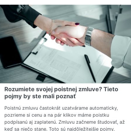
Rozumiete svojej poistnej zmluve? Tieto
pojmy by ste mali poznať
Poistnú zmluvu častokrát uzatvárame automaticky,
pozrieme si cenu a na pár klikov máme poistku
podpísanú aj zaplatenú. Zmluvu začneme študovať, až
keď sa niečo stane. Toto sú najdôležitejšie pojmy,