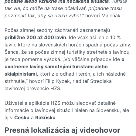
počasie alebo vznikne iná nečakaná situácia
. Turista
tak vie, čo môže na trase očakávať, prípadne trasu
pozmeniť tak, aby sa riziku vyhol,“
hovorí Maleňák.
Počas zimnej sezóny záchranári zaznamenajú
približne 200 až 400 lavín
. Ide však asi len o 10 %
lavín, ktoré na slovenských horách spadnú počas zimy.
Šanca, že sa počas zimnej turistiky stretnete s lavínou,
je teda pomerne vysoká. „Vo väčšine prípadov ide
o
uvoľnenie lavíny samotnými turistami alebo
skialpinistami
, ktorí zle odhadli terén, a ich následné
strhnutie,“ hovorí Filip Kyzek, riaditeľ Strediska
lavínovej prevencie HZS.
Užívatelia aplikácie HZS môžu sledovať detailné
informácie o lavínovej situácii nielen na Slovensku, ale
aj v
Česku
a
Rakúsku
.
Presná lokalizácia aj videohovor