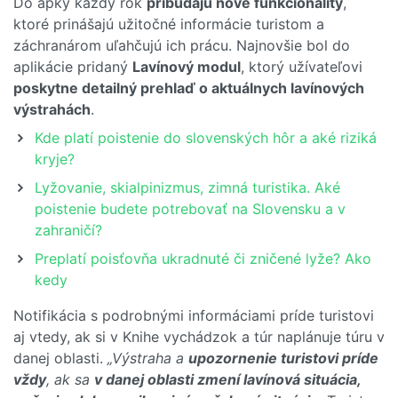
Do apky každý rok
pribúdajú nové funkcionality
,
ktoré prinášajú užitočné informácie turistom a
záchranárom uľahčujú ich prácu. Najnovšie bol do
aplikácie pridaný
Lavínový modul
, ktorý užívateľovi
poskytne detailný prehlaď o aktuálnych lavínových
výstrahách
.
Kde platí poistenie do slovenských hôr a aké riziká
kryje?
Lyžovanie, skialpinizmus, zimná turistika. Aké
poistenie budete potrebovať na Slovensku a v
zahraničí?
Preplatí poisťovňa ukradnuté či zničené lyže? Ako
kedy
Notifikácia s podrobnými informáciami príde turistovi
aj vtedy, ak si v Knihe vychádzok a túr naplánuje túru v
danej oblasti.
„Výstraha a
upozornenie turistovi príde
vždy
, ak sa
v danej oblasti zmení lavínová situácia,