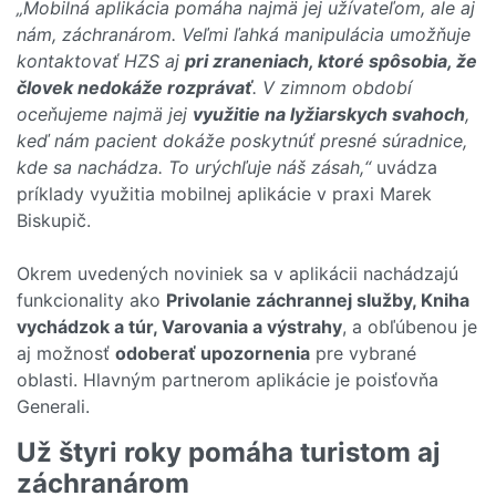
„Mobilná aplikácia pomáha najmä jej užívateľom, ale aj
nám, záchranárom. Veľmi ľahká manipulácia umožňuje
kontaktovať HZS aj
pri zraneniach, ktoré spôsobia, že
človek nedokáže rozprávať
. V zimnom období
oceňujeme najmä jej
využitie na lyžiarskych svahoch
,
keď nám pacient dokáže poskytnúť presné súradnice,
kde sa nachádza. To urýchľuje náš zásah,“
uvádza
príklady využitia mobilnej aplikácie v praxi Marek
Biskupič.
Okrem uvedených noviniek sa v aplikácii nachádzajú
funkcionality ako
Privolanie záchrannej služby, Kniha
vychádzok a túr, Varovania a výstrahy
, a obľúbenou je
aj možnosť
odoberať upozornenia
pre vybrané
oblasti. Hlavným partnerom aplikácie je poisťovňa
Generali.
Už štyri roky pomáha turistom aj
záchranárom