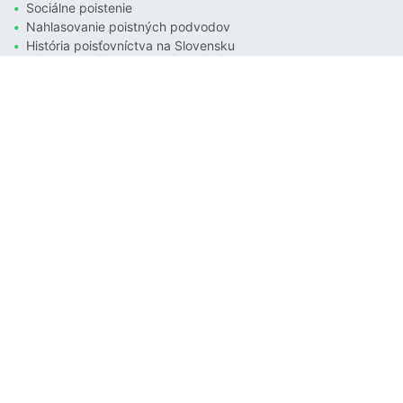
Sociálne poistenie
Nahlasovanie poistných podvodov
História poisťovníctva na Slovensku
Podcast Poistenie po lopate
Anketa
Zdravotná poisťovňa Dôvera ohlásila kúpu zdravotnej
poisťovne Union. Ako to ovplyvní vaše rozhodnutie?
Som v Unione a pôjdem do Dôvery
Som v Unione a pôjdem do VšZP
Som v Dôvere alebo VšZP a aj tam ostanem
Som v Dôvere alebo VšZP a zmením poisťovňu