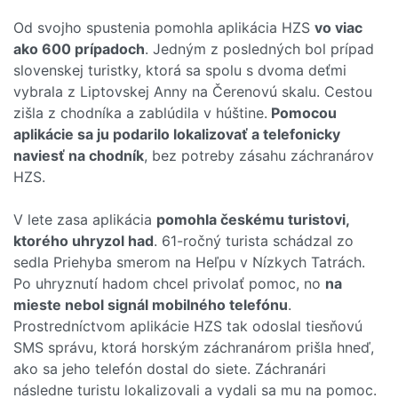
Od svojho spustenia pomohla aplikácia HZS
vo viac
ako 600 prípadoch
. Jedným z posledných bol prípad
slovenskej turistky, ktorá sa spolu s dvoma deťmi
vybrala z Liptovskej Anny na Čerenovú skalu. Cestou
zišla z chodníka a zablúdila v húštine.
Pomocou
aplikácie sa ju podarilo lokalizovať a telefonicky
naviesť na chodník
, bez potreby zásahu záchranárov
HZS.
V lete zasa aplikácia
pomohla českému turistovi,
ktorého uhryzol had
. 61-ročný turista schádzal zo
sedla Priehyba smerom na Heľpu v Nízkych Tatrách.
Po uhryznutí hadom chcel privolať pomoc, no
na
mieste nebol signál mobilného telefónu
.
Prostredníctvom aplikácie HZS tak odoslal tiesňovú
SMS správu, ktorá horským záchranárom prišla hneď,
ako sa jeho telefón dostal do siete. Záchranári
následne turistu lokalizovali a vydali sa mu na pomoc.