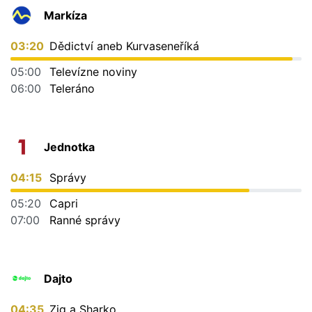
Markíza
03:20
Dědictví aneb Kurvaseneříká
05:00
Televízne noviny
06:00
Teleráno
Jednotka
04:15
Správy
05:20
Capri
07:00
Ranné správy
Dajto
04:35
Zig a Sharko