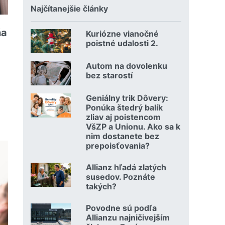
Najčítanejšie články
ňa
Kuriózne vianočné
18.12.2024 | | redakcia
poistné udalosti 2.
Čítať viac o Kuriózne vianočné poistné udalosti 2.
Autom na dovolenku
02.07.2026 |
bez starostí
Čítať viac o Autom na dovolenku bez starostí
Geniálny trik Dôvery:
06.07.2026 | | redakcia
Ponúka štedrý balík
zliav aj poistencom
VšZP a Unionu. Ako sa k
ovňa uzná krádež vlámaním?
nim dostanete bez
prepoisťovania?
Čítať viac o Geniálny trik Dôvery: Ponúka štedrý balík zli
Allianz hľadá zlatých
08.07.2026 |
susedov. Poznáte
takých?
Čítať viac o Allianz hľadá zlatých susedov. Poznáte takých
Povodne sú podľa
23.07.2026 |
Allianzu najničivejším