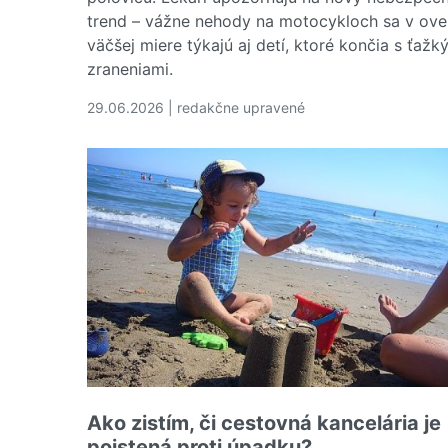
trend – vážne nehody na motocykloch sa v ove
väčšej miere týkajú aj detí, ktoré končia s ťažk
zraneniami.
29.06.2026 | redakčne upravené
Čítať viac o Škody motorkárov lámu rekordy. Le
Ako zistím, či cestovná kancelária je
poistená proti úpadku?