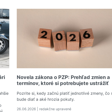
SŠ a VŠ: povinnosti voči zdravotnej poisťovni
ri
Novela zákona o PZP: Prehľad zmien a
termínov, ktoré si potrebujete ustrážiť
ahšie
Pozrite si, kedy začnú platiť jednotlivé zmeny, čo 
bude diať a aké hrozia pokuty.
o
26.06.2026 | redakčne upravené
ný