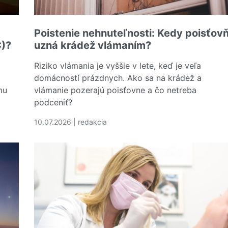
Poistenie nehnuteľnosti: Kedy poisťov
C)?
uzná krádež vlámaním?
Riziko vlámania je vyššie v lete, keď je veľa
domácností prázdnych. Ako sa na krádež a
mu
vlámanie pozerajú poisťovne a čo netreba
podceniť?
10.07.2026 | redakcia
y preukaz zdravotného poistenia (EHIC)?
Čítať viac o Poistenie nehnuteľnosti: Kedy poisť