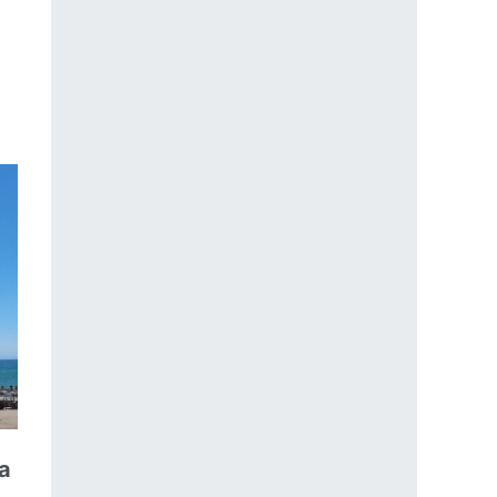
termínov, ktoré si potrebujete ustrážiť
a