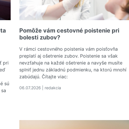
ta
Pomôže vám cestovné poistenie pri
bolesti zubov?
V rámci cestovného poistenia vám poisťovňa
preplatí aj ošetrenie zubov. Poistenie sa však
 pri
nevzťahuje na každé ošetrenie a navyše musíte
keď
splniť jednu základnú podmienku, na ktorú mnohí
zabúdajú. Čítajte viac:
ké sú
06.07.2026 | redakcia
 sa
Čítať viac o Pomôže vám cestovné poistenie pri b
ieta vyplatiť kompenzáciu za zrušený let. Ako postupovať?