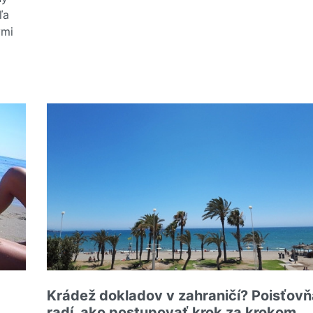
Čítať viac o Novela zákona o PZP: Prehľad zmien a 
ľa
ými
kári upozorňujú na ťažké zranenia u detí
Krádež dokladov v zahraničí? Poisťovň
radí, ako postupovať krok za krokom