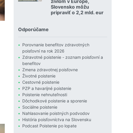
živlom v Európe,
Slovensko môžu
pripraviť o 2,2 mld. eur
Čítať viac o Povodne sú podľa Allianzu najničivejším živlom
Odporúčame
Porovnanie benefitov zdravotných
poisťovní na rok 2026
Zdravotné poistenie - zoznam poisťovní a
benefitov
Zmena zdravotnej poisťovne
Životné poistenie
Cestovné poistenie
PZP a havarijné poistenie
Poistenie nehnuteľnosti
olesti zubov?
Dôchodkové poistenie a sporenie
Sociálne poistenie
Nahlasovanie poistných podvodov
História poisťovníctva na Slovensku
Podcast Poistenie po lopate