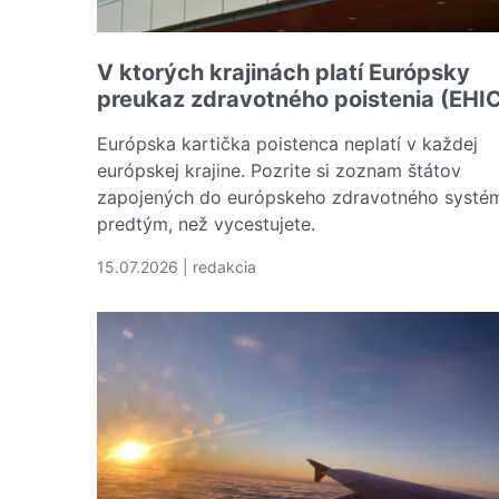
V ktorých krajinách platí Európsky
preukaz zdravotného poistenia (EHI
Európska kartička poistenca neplatí v každej
európskej krajine. Pozrite si zoznam štátov
zapojených do európskeho zdravotného systé
predtým, než vycestujete.
15.07.2026 | redakcia
Čítať viac o V ktorých krajinách platí Európsk