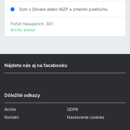
Som v Dôvere alebo VšZP a zmením poisťovňu
Počet hlasujúcich: 381
Archív ankiet
Nájdete nás aj na facebooku
Dôležité odkazy
Archív
GDPR
Kontakt
Nastavenie cookies