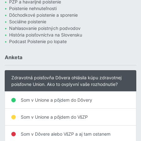
PZP a havarijné poistenie
Poistenie nehnuteľnosti
Dôchodkové poistenie a sporenie
Sociálne poistenie
Nahlasovanie poistných podvodov
História poisťovníctva na Slovensku
Podcast Poistenie po lopate
Anketa
Zdravotná poisťovňa Dôvera ohlásila kúpu zdravotnej
poisťovne Union. Ako to ovplyvní vaše rozhodnutie?
Som v Unione a pôjdem do Dôvery
Som v Unione a pôjdem do VšZP
Som v Dôvere alebo VšZP a aj tam ostanem