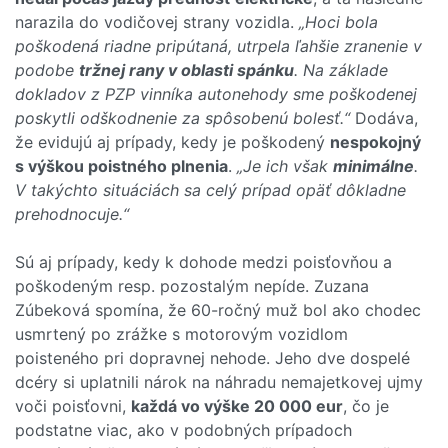
narazila do vodičovej strany vozidla.
„Hoci bola
poškodená riadne pripútaná, utrpela ľahšie zranenie v
podobe
tržnej rany v oblasti spánku
. Na základe
dokladov z PZP vinníka autonehody sme poškodenej
poskytli odškodnenie za spôsobenú bolesť.“
Dodáva,
že evidujú aj prípady, kedy je poškodený
nespokojný
s výškou poistného plnenia
.
„Je ich však
minimálne
.
V takýchto situáciách sa celý prípad opäť dôkladne
prehodnocuje.“
Sú aj prípady, kedy k dohode medzi poisťovňou a
poškodeným resp. pozostalým nepíde. Zuzana
Zúbeková spomína, že 60-ročný muž bol ako chodec
usmrtený po zrážke s motorovým vozidlom
poisteného pri dopravnej nehode. Jeho dve dospelé
dcéry si uplatnili nárok na náhradu nemajetkovej ujmy
voči poisťovni,
každá vo výške 20 000 eur
, čo je
podstatne viac, ako v podobných prípadoch