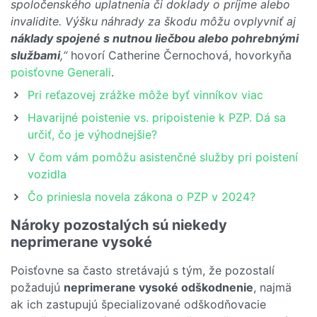
spoločenského uplatnenia či doklady o príjme alebo
invalidite. Výšku náhrady za škodu môžu ovplyvniť aj
náklady spojené s nutnou liečbou alebo pohrebnými
službami
,“
hovorí Catherine Černochová, hovorkyňa
poisťovne Generali
.
Pri reťazovej zrážke môže byť vinníkov viac
Havarijné poistenie vs. pripoistenie k PZP. Dá sa
určiť, čo je výhodnejšie?
V čom vám pomôžu asistenčné služby pri poistení
vozidla
Čo priniesla novela zákona o PZP v 2024?
Nároky pozostalých sú niekedy
neprimerane vysoké
Poisťovne sa často stretávajú s tým, že pozostalí
požadujú
neprimerane vysoké odškodnenie
, najmä
ak ich zastupujú špecializované odškodňovacie