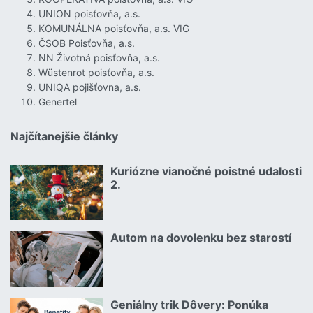
UNION poisťovňa, a.s.
KOMUNÁLNA poisťovňa, a.s. VIG
ČSOB Poisťovňa, a.s.
NN Životná poisťovňa, a.s.
Wüstenrot poisťovňa, a.s.
UNIQA pojišťovna, a.s.
Genertel
Najčítanejšie články
Kuriózne vianočné poistné udalosti
18.12.2024 | | redakcia
2.
Čítať viac o Kuriózne vianočné poistné udalosti 2.
Autom na dovolenku bez starostí
02.07.2026 |
Čítať viac o Autom na dovolenku bez starostí
Geniálny trik Dôvery: Ponúka
06.07.2026 | | redakcia