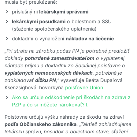
musia byť preukázané:
príslušnými
lekárskymi správami
lekárskymi posudkami
o bolestnom a SSU
(sťaženie spoločenského uplatnenia)
dokladmi o vynaložení
nákladov na liečenie
„Pri strate na zárobku počas PN je potrebné predložiť
doklady
potvrdené zamestnávateľom
o vyplatenej
náhrade príjmu a dokladmi zo Sociálnej poisťovne o
vyplatených nemocenských dávkach
, potrebné je
zdokladovať
dĺžku PN
,“
vysvetľuje Beáta Dupaľová
Ksenzsighová, hovorkyňa
poisťovne Union
.
Ako sa určuje odškodnenie pri škodách na zdraví z
PZP a čo si môžete nárokovať? I.
Poisťovne určujú výšku náhrady za škodu na zdraví
podľa Občianskeho zákonníka
.
„Taktiež zohľadňujeme
lekársku správu, posudok o bolestnom stave, sťažení