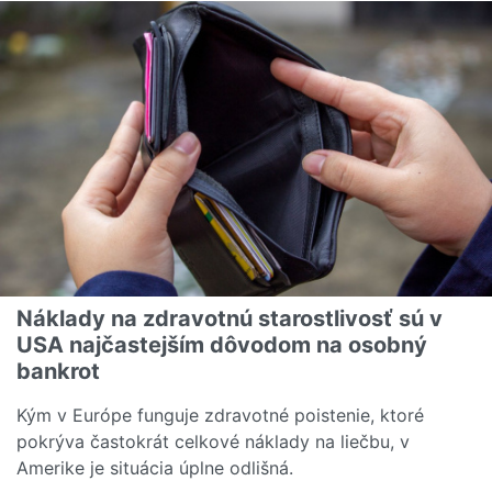
Náklady na zdravotnú starostlivosť sú v
USA najčastejším dôvodom na osobný
bankrot
Kým v Európe funguje zdravotné poistenie, ktoré
pokrýva častokrát celkové náklady na liečbu, v
Amerike je situácia úplne odlišná.