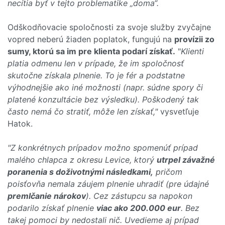
necítia byť v tejto problematike „doma“.
Odškodňovacie spoločnosti za svoje služby zvyčajne
vopred neberú žiaden poplatok, fungujú na
provízii zo
sumy, ktorú sa im pre klienta podarí získať.
"
Klienti
platia odmenu len v prípade, že im spoločnosť
skutočne získala plnenie. To je fér a podstatne
výhodnejšie ako iné možnosti (napr. súdne spory či
platené konzultácie bez výsledku). Poškodený tak
často nemá čo stratiť, môže len získať,"
vysvetľuje
Hatok.
"Z konkrétnych prípadov možno spomenúť prípad
malého chlapca z okresu Levice, ktorý
utrpel závažné
poranenia s doživotnými následkami,
pričom
poisťovňa nemala záujem plnenie uhradiť (pre údajné
premlčanie nárokov
). Cez zástupcu sa napokon
podarilo získať plnenie
viac ako 200.000 eur
. Bez
takej pomoci by nedostali nič. Uvedieme aj prípad