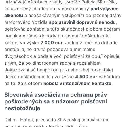
priznávajú všeobecné súdy. „Keďže Polícia SR určila,
že usmrtený chodec bol v čase nehody
pod vplyvom
alkoholu
a neočakávaným vstúpením do jazdnej dráhy
motorového vozidla
spoluzavinil dopravnú nehodu
,
poisťovňa zohľadnila túto skutočnosť a obom dcéram
ponúkla v rámci dohody o urovnaní odškodnenie
každej vo výške
7 000 eur
. Jedna z dcér na dohodu
pristúpila, no druhá požadovala minimálne
dvojnásobok a podala voči poisťovni žalobu,“ opisuje
s tým, že po dlhoročnom spore a rozsiahlom
dokazovaní súd napokon priznal druhej pozostalej
dcére odškodnenie len vo výške
4 500 eur
vzhľadom
na to, že s otcom
nebola v intenzívnom kontakte
.
Slovenská asociácia na ochranu práv
poškodených sa s názorom poisťovní
nestotožňuje
Dalimil Hatok, predseda Slovenskej asociácie na
ochranu práv poškodených, vidí prínos