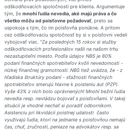
odškodňovacích spoločností pre klienta. Argumentuje
tým, že
mnohí ľudia nevedia, aké majú práva a čo
všetko môžu od poisťovne požadovať
, preto sa
uspokoja s tým, čo im poisťovňa ponúkne. A pritom
cez odškodňovaciu spoločnosť by si v poisťovni vedeli
vybojovať viac. "
Za posledných 15 rokov si služby
odškodňovacích profesionálov našli na našom trhu
nezastupiteľní miesto. Podľa údajov NBS je 80%
podaní finančných spotrebiteľov kvôli nevedomosti -
nízkej finančnej gramotnosti. NBS tiež uvádza, že - z
hľadiska štruktúry podaní - sťažnosti finančných
spotrebiteľov smerujú hlavne k poisteniu áut (PZP).
Vyše 43% z nich bolo oprávnených! Mnohí bežní ľudia
nevedia resp. nevládzu bojovať s poisťovňami. V takej
situácii je vhodné nechať si poradiť odborníkom.
Asistenciu pri likvidácii poistnej udalosti často
využívajú ľudia, ktorí na jednanie s poisťovňou nemajú
čas, chuť, zručnosti, peniaze na advokátov resp. sa