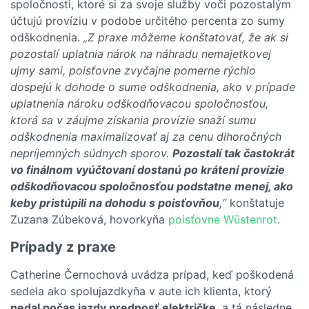
spoločnosti, ktoré si za svoje služby voči pozostalým
účtujú províziu v podobe určitého percenta zo sumy
odškodnenia.
„Z praxe môžeme konštatovať, že ak si
pozostalí uplatnia nárok na náhradu nemajetkovej
ujmy sami, poisťovne zvyčajne pomerne rýchlo
dospejú k dohode o sume odškodnenia, ako v prípade
uplatnenia nároku odškodňovacou spoločnosťou,
ktorá sa v záujme získania provízie snaží sumu
odškodnenia maximalizovať aj za cenu dlhoročných
nepríjemných súdnych sporov.
Pozostalí tak častokrát
vo finálnom vyúčtovaní dostanú po krátení provízie
odškodňovacou spoločnosťou podstatne menej, ako
keby pristúpili na dohodu s poisťovňou
,“
konštatuje
Zuzana Zúbeková, hovorkyňa
poisťovne Wüstenrot
.
Prípady z praxe
Catherine Černochová uvádza prípad, keď poškodená
sedela ako spolujazdkyňa v aute ich klienta, ktorý
nedal počas jazdy prednosť električke
, a tá následne