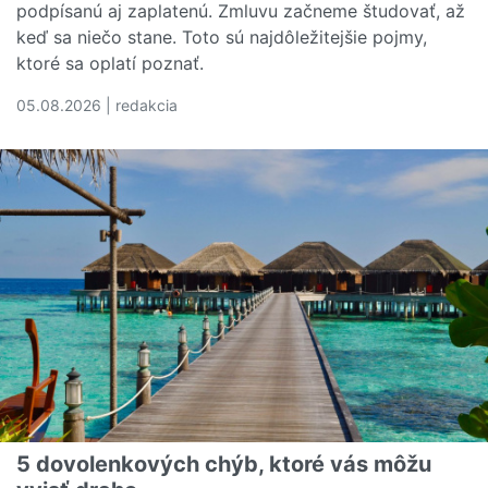
podpísanú aj zaplatenú. Zmluvu začneme študovať, až
keď sa niečo stane. Toto sú najdôležitejšie pojmy,
ktoré sa oplatí poznať.
05.08.2026 | redakcia
Čítať viac o Rozumiete svojej poistnej zmluve? Tieto poj
5 dovolenkových chýb, ktoré vás môžu