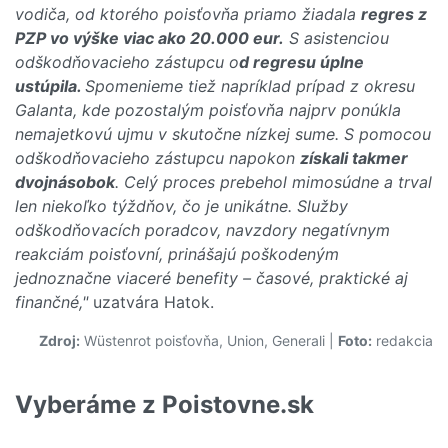
vodiča, od ktorého poisťovňa priamo žiadala
regres z
PZP vo výške viac ako 20.000 eur.
S asistenciou
odškodňovacieho zástupcu o
d regresu úplne
ustúpila.
Spomenieme tiež napríklad prípad z okresu
Galanta, kde pozostalým poisťovňa najprv ponúkla
nemajetkovú ujmu v skutočne nízkej sume. S pomocou
odškodňovacieho zástupcu napokon
získali takmer
dvojnásobok
. Celý proces prebehol mimosúdne a trval
len niekoľko týždňov, čo je unikátne. Služby
odškodňovacích poradcov, navzdory negatívnym
reakciám poisťovní, prinášajú poškodeným
jednoznačne viaceré benefity – časové, praktické aj
finančné,"
uzatvára Hatok.
Zdroj:
Wüstenrot poisťovňa, Union, Generali
|
Foto:
redakcia
Vyberáme z Poistovne.sk