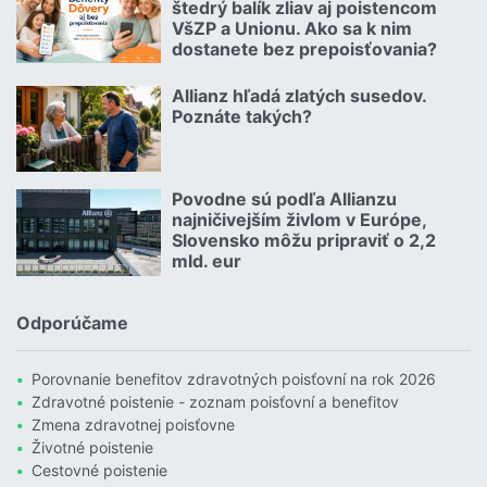
štedrý balík zliav aj poistencom
VšZP a Unionu. Ako sa k nim
dostanete bez prepoisťovania?
Čítať viac o Geniálny trik Dôvery: Ponúka štedrý balík zliav aj p
Allianz hľadá zlatých susedov.
08.07.2026 |
Poznáte takých?
Čítať viac o Allianz hľadá zlatých susedov. Poznáte takých?
Povodne sú podľa Allianzu
23.07.2026 |
najničivejším živlom v Európe,
Slovensko môžu pripraviť o 2,2
mld. eur
Čítať viac o Povodne sú podľa Allianzu najničivejším živlom v Euró
Odporúčame
Porovnanie benefitov zdravotných poisťovní na rok 2026
Zdravotné poistenie - zoznam poisťovní a benefitov
Zmena zdravotnej poisťovne
Životné poistenie
Cestovné poistenie