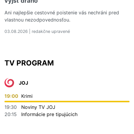
vyjsť draho
Ani najlepšie cestovné poistenie vás nechráni pred
vlastnou nezodpovednosťou.
03.08.2026 | redakčne upravené
Čítať viac o 5 dovolenkových chýb, ktoré vás môžu vyjs
TV PROGRAM
JOJ
19:00
Krimi
19:30
Noviny TV JOJ
20:15
Informácie pre tipujúcich