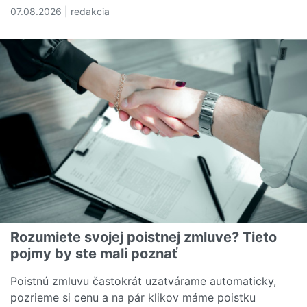
07.08.2026 | redakcia
Čítať viac o Náklady na zdravotnú starostlivosť sú v U
Rozumiete svojej poistnej zmluve? Tieto
pojmy by ste mali poznať
Poistnú zmluvu častokrát uzatvárame automaticky,
pozrieme si cenu a na pár klikov máme poistku