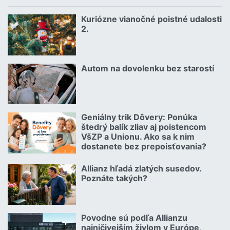
Kuriózne vianočné poistné udalosti
18.12.2024 | | redakcia
2.
Čítať viac o Kuriózne vianočné poistné udalosti 2.
Autom na dovolenku bez starostí
02.07.2026 |
Čítať viac o Autom na dovolenku bez starostí
Geniálny trik Dôvery: Ponúka
06.07.2026 | | redakcia
štedrý balík zliav aj poistencom
VšZP a Unionu. Ako sa k nim
dostanete bez prepoisťovania?
Čítať viac o Geniálny trik Dôvery: Ponúka štedrý balík zliav aj p
Allianz hľadá zlatých susedov.
08.07.2026 |
Poznáte takých?
Čítať viac o Allianz hľadá zlatých susedov. Poznáte takých?
Povodne sú podľa Allianzu
23.07.2026 |
najničivejším živlom v Európe,