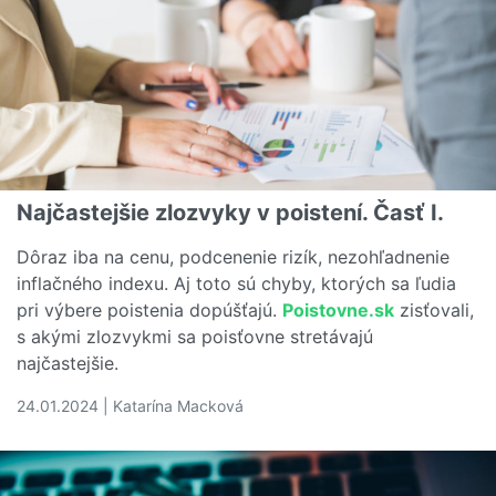
Najčastejšie zlozvyky v poistení. Časť I.
Dôraz iba na cenu, podcenenie rizík, nezohľadnenie
inflačného indexu. Aj toto sú chyby, ktorých sa ľudia
pri výbere poistenia dopúšťajú.
Poistovne.sk
zisťovali,
s akými zlozvykmi sa poisťovne stretávajú
najčastejšie.
24.01.2024 | Katarína Macková
Čítať viac o Najčastejšie zlozvyky v poistení. Časť I.