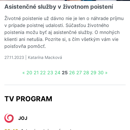
Asistenčné služby v životnom poistení
Životné poistenie už dávno nie je len o náhrade príjmu
v prípade poistnej udalosti. Súčasťou životného
poistenia možu byť aj asistenčné služby. O mnohých
klienti ani netušia. Pozrite si, s čím všetkým vám vie
poisťovňa pomôcť.
27.11.2023 | Katarína Macková
Čítať viac o Asistenčné služby v životnom poistení
«
20
21
22
23
24
25
26
27
28
29
30
»
TV PROGRAM
JOJ