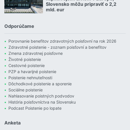
Slovensko môžu pripraviť o 2,2
mld. eur
Čítať viac o Povodne sú podľa Allianzu najničivejším živlom v Euró
Odporúčame
Porovnanie benefitov zdravotných poisťovní na rok 2026
Zdravotné poistenie - zoznam poisťovní a benefitov
Zmena zdravotnej poisťovne
Životné poistenie
Cestovné poistenie
PZP a havarijné poistenie
Poistenie nehnuteľnosti
Dôchodkové poistenie a sporenie
Sociálne poistenie
Nahlasovanie poistných podvodov
História poisťovníctva na Slovensku
Podcast Poistenie po lopate
Anketa