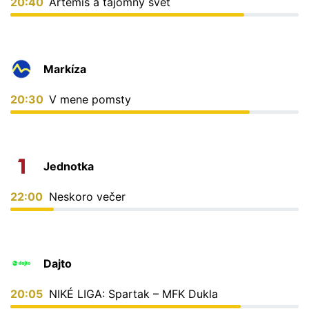
20:40
Artemis a tajomný svet
Markíza
20:30
V mene pomsty
Jednotka
22:00
Neskoro večer
Dajto
20:05
NIKÉ LIGA: Spartak – MFK Dukla