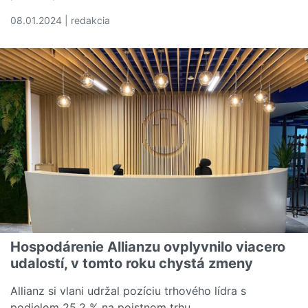
08.01.2024 | redakcia
Čítať viac o Kedy vám poisťovňa vyplatí poistné plnenie 
Hospodárenie Allianzu ovplyvnilo viacero
udalostí, v tomto roku chystá zmeny
Allianz si vlani udržal pozíciu trhového lídra s
podielom 25,2 % na poistnom trhu.