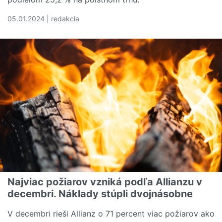
05.01.2024 | redakcia
Čítať viac o Hospodárenie Allianzu ovplyvnilo viacero u
Najviac požiarov vzniká podľa Allianzu v
decembri. Náklady stúpli dvojnásobne
V decembri rieši Allianz o 71 percent viac požiarov ako