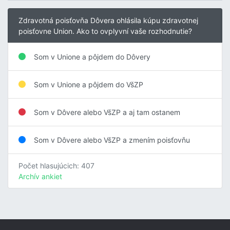
Zdravotná poisťovňa Dôvera ohlásila kúpu zdravotnej
poisťovne Union. Ako to ovplyvní vaše rozhodnutie?
Som v Unione a pôjdem do Dôvery
Som v Unione a pôjdem do VšZP
Som v Dôvere alebo VšZP a aj tam ostanem
Som v Dôvere alebo VšZP a zmením poisťovňu
Počet hlasujúcich: 407
Archív ankiet