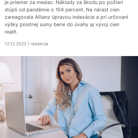
je priemer za mesiac. Náklady za škodu po požiari
stúpli od pandémie o 104 percent. Na nárast cien
zareagovala Allianz úpravou indexácie a pri určovaní
výšky poistnej sumy berie do úvahy aj vývoj cien
realít.
12.12.2023 | redakcia
Čítať viac o Najviac požiarov vzniká podľa Allianzu v de