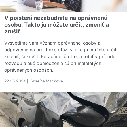
V poistení nezabudnite na oprávnenú
osobu. Takto ju môžete určiť, zmeniť a
zrušiť.
Vysvetlíme vám význam oprávnenej osoby a
odpovieme na praktické otázky, ako ju môžete určiť,
zmeniť, či zrušiť. Poradíme, čo treba robiť v prípade
rozvodu a aké obmedzenia sú pri maloletých
oprávnených osobách.
22.05.2024 | Katarína Macková
Čítať viac o V poistení nezabudnite na oprávnenú osobu. T