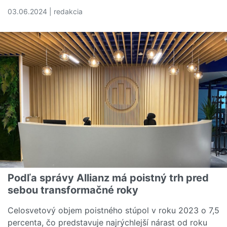
03.06.2024 | redakcia
Čítať viac o Ako nahlásiť škody po búrke, víchrici a pov
Podľa správy Allianz má poistný trh pred
sebou transformačné roky
Celosvetový objem poistného stúpol v roku 2023 o 7,5
percenta, čo predstavuje najrýchlejší nárast od roku