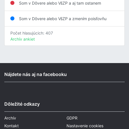
Som v Dôvere alebo VšZP a aj tam ostanem
Som v Dôvere alebo VšZP a zmením poisťovňu
Počet hlasujúcich: 407
Archív ankiet
Nájdete nás aj na facebooku
Dôležité odkazy
Archív
GDPR
Kontakt
Nastavenie cookies