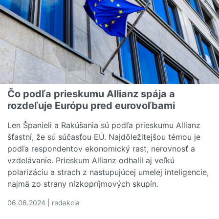
Čo podľa prieskumu Allianz spája a
rozdeľuje Európu pred eurovoľbami
Len Španieli a Rakúšania sú podľa prieskumu Allianz
šťastní, že sú súčasťou EÚ. Najdôležitejšou témou je
podľa respondentov ekonomický rast, nerovnosť a
vzdelávanie. Prieskum Allianz odhalil aj veľkú
polarizáciu a strach z nastupujúcej umelej inteligencie,
najmä zo strany nízkopríjmových skupín.
06.06.2024 | redakcia
Čítať viac o Čo podľa prieskumu Allianz spája a rozdeľu