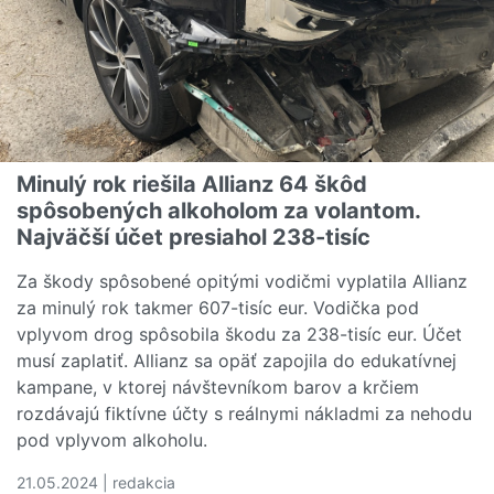
Minulý rok riešila Allianz 64 škôd
spôsobených alkoholom za volantom.
Najväčší účet presiahol 238-tisíc
Za škody spôsobené opitými vodičmi vyplatila Allianz
za minulý rok takmer 607-tisíc eur. Vodička pod
vplyvom drog spôsobila škodu za 238-tisíc eur. Účet
musí zaplatiť. Allianz sa opäť zapojila do edukatívnej
kampane, v ktorej návštevníkom barov a krčiem
rozdávajú fiktívne účty s reálnymi nákladmi za nehodu
pod vplyvom alkoholu.
21.05.2024 | redakcia