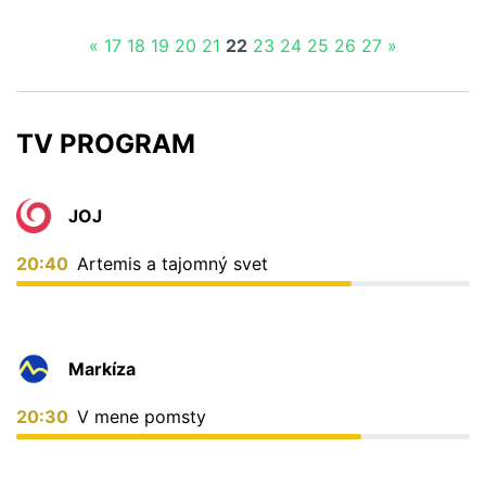
Čítať viac o Minulý rok riešila Allianz 64 škôd spôsoben
«
17
18
19
20
21
22
23
24
25
26
27
»
TV PROGRAM
JOJ
20:40
Artemis a tajomný svet
Markíza
20:30
V mene pomsty