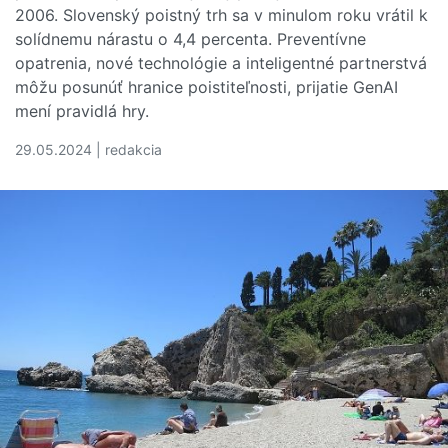
2006. Slovenský poistný trh sa v minulom roku vrátil k
solídnemu nárastu o 4,4 percenta. Preventívne
opatrenia, nové technológie a inteligentné partnerstvá
môžu posunúť hranice poistiteľnosti, prijatie GenAI
mení pravidlá hry.
29.05.2024 | redakcia
Čítať viac o Podľa správy Allianz má poistný trh pred s