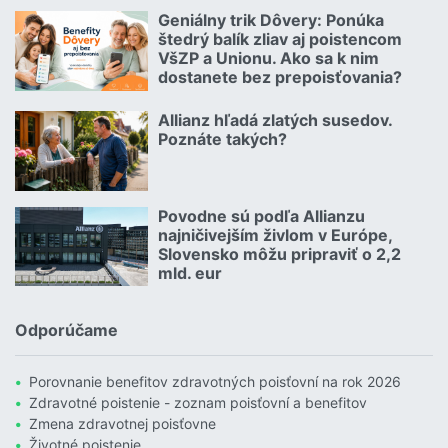
Čítať viac o Autom na dovolenku bez starostí
Geniálny trik Dôvery: Ponúka
06.07.2026 | | redakcia
štedrý balík zliav aj poistencom
VšZP a Unionu. Ako sa k nim
dostanete bez prepoisťovania?
Čítať viac o Geniálny trik Dôvery: Ponúka štedrý balík zliav aj p
Allianz hľadá zlatých susedov.
08.07.2026 |
Poznáte takých?
Čítať viac o Allianz hľadá zlatých susedov. Poznáte takých?
Povodne sú podľa Allianzu
23.07.2026 |
najničivejším živlom v Európe,
Slovensko môžu pripraviť o 2,2
mld. eur
Čítať viac o Povodne sú podľa Allianzu najničivejším živlom v Euró
Odporúčame
Porovnanie benefitov zdravotných poisťovní na rok 2026
Zdravotné poistenie - zoznam poisťovní a benefitov
Zmena zdravotnej poisťovne
Životné poistenie