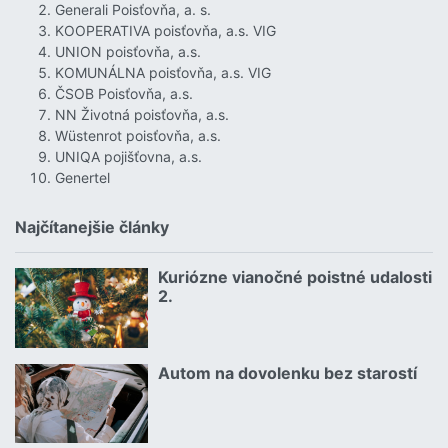
Generali Poisťovňa, a. s.
KOOPERATIVA poisťovňa, a.s. VIG
UNION poisťovňa, a.s.
KOMUNÁLNA poisťovňa, a.s. VIG
ČSOB Poisťovňa, a.s.
NN Životná poisťovňa, a.s.
Wüstenrot poisťovňa, a.s.
UNIQA pojišťovna, a.s.
Genertel
Najčítanejšie články
Kuriózne vianočné poistné udalosti
18.12.2024 | | redakcia
2.
Čítať viac o Kuriózne vianočné poistné udalosti 2.
Autom na dovolenku bez starostí
02.07.2026 |