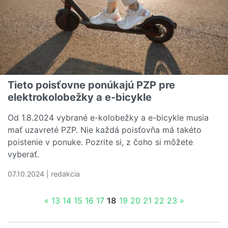
Tieto poisťovne ponúkajú PZP pre
elektrokolobežky a e-bicykle
Od 1.8.2024 vybrané e-kolobežky a e-bicykle musia
mať uzavreté PZP. Nie každá poisťovňa má takéto
poistenie v ponuke. Pozrite si, z čoho si môžete
vyberať.
07.10.2024 | redakcia
Čítať viac o Tieto poisťovne ponúkajú PZP pre elektroko
«
13
14
15
16
17
18
19
20
21
22
23
»