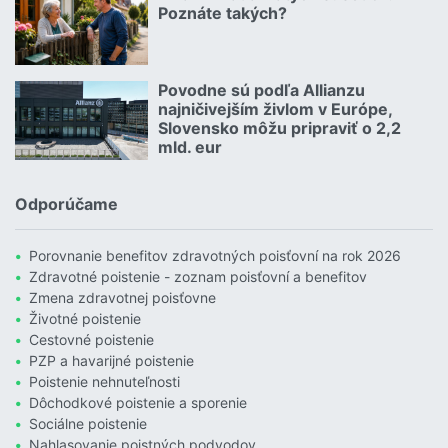
Poznáte takých?
Čítať viac o Allianz hľadá zlatých susedov. Poznáte takých?
Povodne sú podľa Allianzu
23.07.2026 |
najničivejším živlom v Európe,
Slovensko môžu pripraviť o 2,2
mld. eur
Čítať viac o Povodne sú podľa Allianzu najničivejším živlom v Euró
Odporúčame
Porovnanie benefitov zdravotných poisťovní na rok 2026
Zdravotné poistenie - zoznam poisťovní a benefitov
Zmena zdravotnej poisťovne
Životné poistenie
Cestovné poistenie
PZP a havarijné poistenie
Poistenie nehnuteľnosti
Dôchodkové poistenie a sporenie
Sociálne poistenie
Nahlasovanie poistných podvodov