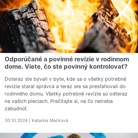
Odporúčané a povinné revízie v rodinnom
dome. Viete, čo ste povinný kontrolovať?
Doteraz ste bývali v byte, kde sa o všetky potrebné
revízie staral správca a teraz ste sa presťahovali do
rodinného domu. Všetky potrebné revízie sú odteraz
na vašich pleciach. Prečítajte si, na čo netreba
zabudnúť.
30.10.2024 | Katarína Macková
Čítať viac o Odporúčané a povinné revízie v rodinnom do