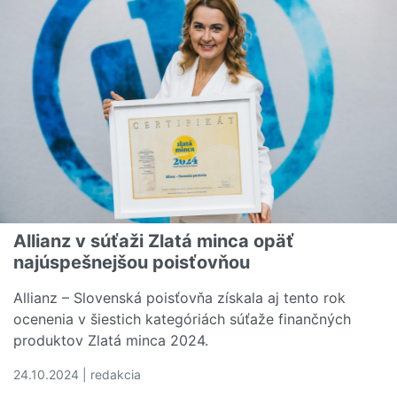
Allianz v súťaži Zlatá minca opäť
najúspešnejšou poisťovňou
Allianz – Slovenská poisťovňa získala aj tento rok
ocenenia v šiestich kategóriách súťaže finančných
produktov Zlatá minca 2024.
24.10.2024 | redakcia
Čítať viac o Allianz v súťaži Zlatá minca opäť najúspešn