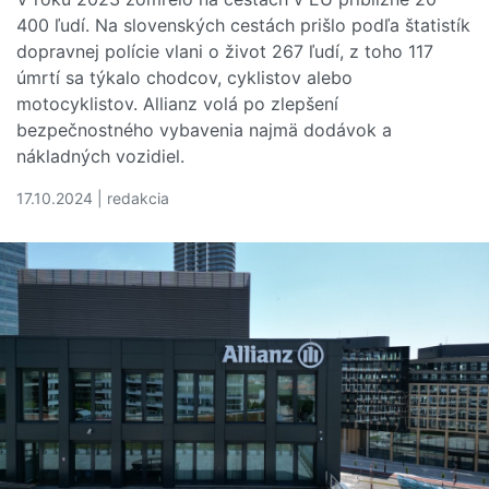
400 ľudí. Na slovenských cestách prišlo podľa štatistík
dopravnej polície vlani o život 267 ľudí, z toho 117
úmrtí sa týkalo chodcov, cyklistov alebo
motocyklistov. Allianz volá po zlepšení
bezpečnostného vybavenia najmä dodávok a
nákladných vozidiel.
17.10.2024 | redakcia
Čítať viac o Allianz vyzýva na zvýšenie bezpečnosti na 