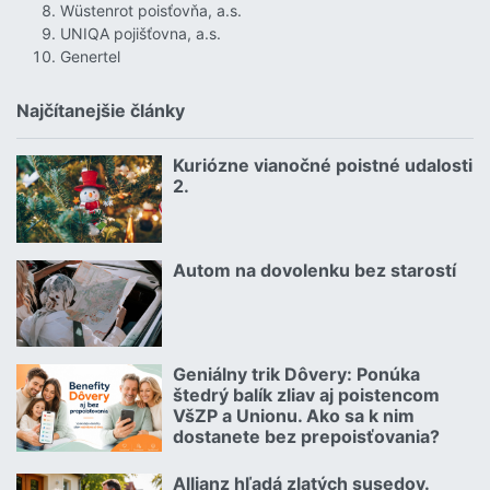
Wüstenrot poisťovňa, a.s.
UNIQA pojišťovna, a.s.
Genertel
Najčítanejšie články
Kuriózne vianočné poistné udalosti
18.12.2024 | | redakcia
2.
Čítať viac o Kuriózne vianočné poistné udalosti 2.
Autom na dovolenku bez starostí
02.07.2026 |
Čítať viac o Autom na dovolenku bez starostí
Geniálny trik Dôvery: Ponúka
06.07.2026 | | redakcia
štedrý balík zliav aj poistencom
VšZP a Unionu. Ako sa k nim
dostanete bez prepoisťovania?
Čítať viac o Geniálny trik Dôvery: Ponúka štedrý balík zliav aj p
Allianz hľadá zlatých susedov.
08.07.2026 |