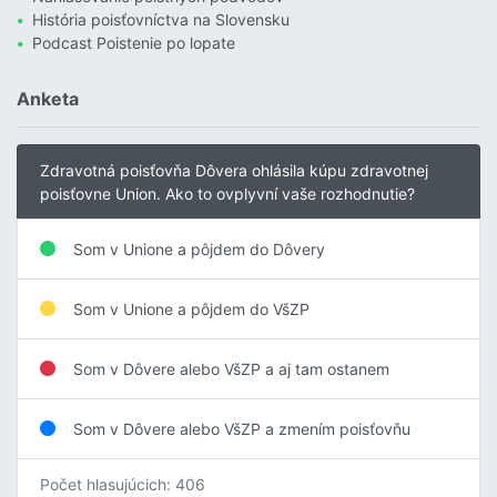
História poisťovníctva na Slovensku
Podcast Poistenie po lopate
Anketa
Zdravotná poisťovňa Dôvera ohlásila kúpu zdravotnej
poisťovne Union. Ako to ovplyvní vaše rozhodnutie?
Som v Unione a pôjdem do Dôvery
Som v Unione a pôjdem do VšZP
Som v Dôvere alebo VšZP a aj tam ostanem
Som v Dôvere alebo VšZP a zmením poisťovňu
Počet hlasujúcich: 406