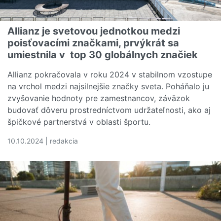
Allianz je svetovou jednotkou medzi
poisťovacími značkami, prvýkrát sa
umiestnila v top 30 globálnych značiek
Allianz pokračovala v roku 2024 v stabilnom vzostupe
na vrchol medzi najsilnejšie značky sveta. Poháňalo ju
zvyšovanie hodnoty pre zamestnancov, záväzok
budovať dôveru prostredníctvom udržateľnosti, ako aj
špičkové partnerstvá v oblasti športu.
10.10.2024 | redakcia
Čítať viac o Allianz je svetovou jednotkou medzi poisťo