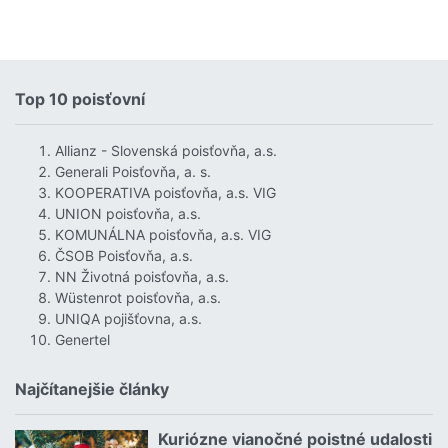
Top 10 poisťovní
Allianz - Slovenská poisťovňa, a.s.
Generali Poisťovňa, a. s.
KOOPERATIVA poisťovňa, a.s. VIG
UNION poisťovňa, a.s.
KOMUNÁLNA poisťovňa, a.s. VIG
ČSOB Poisťovňa, a.s.
NN Životná poisťovňa, a.s.
Wüstenrot poisťovňa, a.s.
UNIQA pojišťovna, a.s.
Genertel
Najčítanejšie články
Kuriózne vianočné poistné udalosti
18.12.2024 | | redakcia