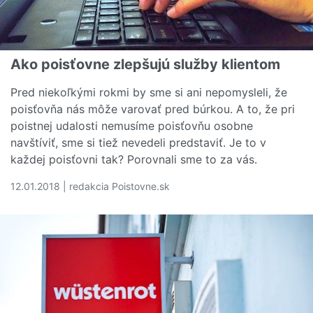
Ako poisťovne zlepšujú služby klientom
Pred niekoľkými rokmi by sme si ani nepomysleli, že
poisťovňa nás môže varovať pred búrkou. A to, že pri
poistnej udalosti nemusíme poisťovňu osobne
navštíviť, sme si tiež nevedeli predstaviť. Je to v
každej poisťovni tak? Porovnali sme to za vás.
12.01.2018 | redakcia Poistovne.sk
Čítať viac o Ako poisťovne zlepšujú služby klientom