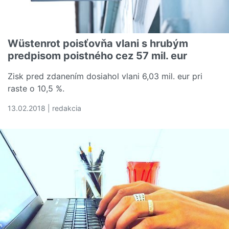
Wüstenrot poisťovňa vlani s hrubým
predpisom poistného cez 57 mil. eur
Zisk pred zdanením dosiahol vlani 6,03 mil. eur pri
raste o 10,5 %.
13.02.2018 | redakcia
Čítať viac o Wüstenrot poisťovňa vlani s hrubým predpis