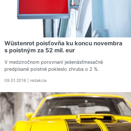
Wüstenrot poisťovňa ku koncu novembra
s poistným za 52 mil. eur
V medziročnom porovnaní jedenásťmesačné
predpísané poistné pokleslo zhruba o 2 %.
09.01.2018 | redakcia
Čítať viac o Wüstenrot poisťovňa ku koncu novembra s p