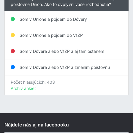
poisťovne Union. Ako to ovplyvní vaše rozhodnutie?
Som v Unione a pôjdem do Dôvery
Som v Unione a pôjdem do VšZP
Som v Dôvere alebo VšZP a aj tam ostanem
Som v Dôvere alebo VšZP a zmením poisťovňu
Počet hlasujúcich: 403
Archív ankiet
Nájdete nás aj na facebooku