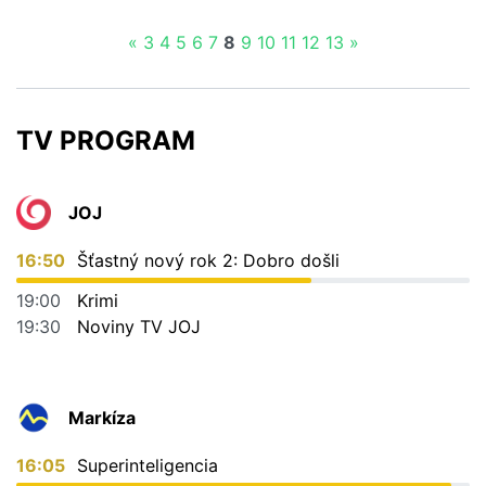
Čítať viac o Aj TOTO ovplyvňuje výšku havarijnej poistky
«
3
4
5
6
7
8
9
10
11
12
13
»
TV PROGRAM
JOJ
16:50
Šťastný nový rok 2: Dobro došli
19:00
Krimi
19:30
Noviny TV JOJ
Markíza
16:05
Superinteligencia