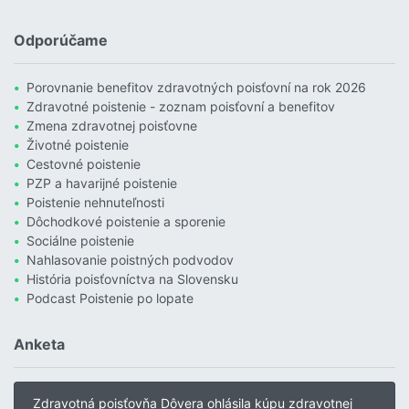
Čítať viac o Povodne sú podľa Allianzu najničivejším živlom v Euró
Odporúčame
Porovnanie benefitov zdravotných poisťovní na rok 2026
Zdravotné poistenie - zoznam poisťovní a benefitov
Zmena zdravotnej poisťovne
Životné poistenie
Cestovné poistenie
PZP a havarijné poistenie
Poistenie nehnuteľnosti
Dôchodkové poistenie a sporenie
Sociálne poistenie
Nahlasovanie poistných podvodov
História poisťovníctva na Slovensku
Podcast Poistenie po lopate
Anketa
Zdravotná poisťovňa Dôvera ohlásila kúpu zdravotnej