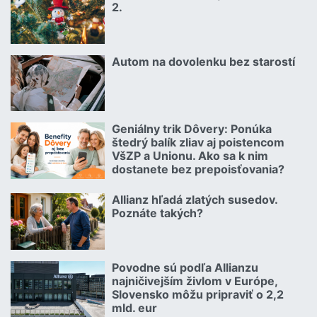
2.
Čítať viac o Kuriózne vianočné poistné udalosti 2.
Autom na dovolenku bez starostí
02.07.2026 |
Čítať viac o Autom na dovolenku bez starostí
Geniálny trik Dôvery: Ponúka
06.07.2026 | | redakcia
štedrý balík zliav aj poistencom
VšZP a Unionu. Ako sa k nim
dostanete bez prepoisťovania?
Čítať viac o Geniálny trik Dôvery: Ponúka štedrý balík zliav aj p
Allianz hľadá zlatých susedov.
08.07.2026 |
Poznáte takých?
Čítať viac o Allianz hľadá zlatých susedov. Poznáte takých?
Povodne sú podľa Allianzu
23.07.2026 |
najničivejším živlom v Európe,
Slovensko môžu pripraviť o 2,2
mld. eur