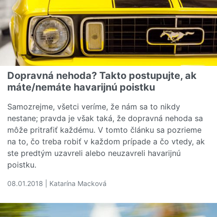
Dopravná nehoda? Takto postupujte, ak
máte/nemáte havarijnú poistku
Samozrejme, všetci veríme, že nám sa to nikdy
nestane; pravda je však taká, že dopravná nehoda sa
môže pritrafiť každému. V tomto článku sa pozrieme
na to, čo treba robiť v každom prípade a čo vtedy, ak
ste predtým uzavreli alebo neuzavreli havarijnú
poistku.
08.01.2018 | Katarína Macková
Čítať viac o Dopravná nehoda? Takto postupujte, ak mát