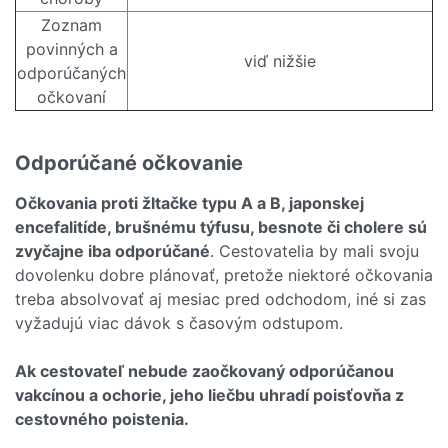
Zoznam
povinných a
viď nižšie
odporúčaných
očkovaní
Odporúčané očkovanie
Očkovania proti žltačke typu A a B, japonskej
encefalitíde, brušnému týfusu, besnote či cholere sú
zvyčajne iba odporúčané
. Cestovatelia by mali svoju
dovolenku dobre plánovať, pretože niektoré očkovania
treba absolvovať aj mesiac pred odchodom, iné si zas
vyžadujú viac dávok s časovým odstupom.
Ak cestovateľ nebude zaočkovaný odporúčanou
vakcínou a ochorie, jeho liečbu uhradí poisťovňa z
cestovného poistenia.