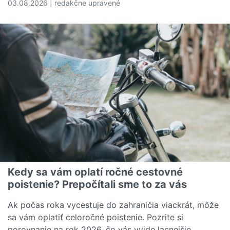
03.08.2026 | redakčne upravené
Čítať viac o 5 dovolenkových chýb, ktoré vás môžu vyjs
Kedy sa vám oplatí ročné cestovné
poistenie? Prepočítali sme to za vás
Ak počas roka vycestuje do zahraničia viackrát, môže
sa vám oplatiť celoročné poistenie. Pozrite si
porovnanie na rok 2026, čo vás vyjde lacnejšie.