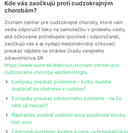
Kde vás zaočkujú proti cudzokrajným
chorobám?
Zoznam centier pre cudzokrajné choroby, ktoré vám
vedia odporučiť lieky na samoliečbu v priebehu cesty,
aké očkovanie potrebujete (povinné i odporúčané),
zaočkujú vás a aj vydajú medzinárodný očkovací
preukaz nájdete na stránke Úradu verejného
zdravotníctva SR
https://www.uvzsr.sk/web/uvz/zoznam-centier-pre-
cudzokrajne-choroby-epidemiologia
.
Európsky preukaz poistenca – koľko budete
doplácať za ošetrenie v cudzine?
Európsky preukaz zdravotného poistenia - na čo
nám už nestačí?
Najdrahšie poistné udalosti stoja poisťovne stovky
tisíc euro
Cestovné poistenie: kvalita a cena za hospitalizáciu