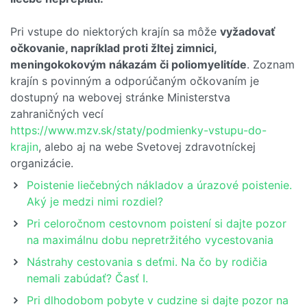
Pri vstupe do niektorých krajín sa môže
vyžadovať
očkovanie, napríklad proti žltej zimnici,
meningokokovým nákazám či poliomyelitíde
. Zoznam
krajín s povinným a odporúčaným očkovaním je
dostupný na webovej stránke Ministerstva
zahraničných vecí
https://www.mzv.sk/staty/podmienky-vstupu-do-
krajin
, alebo aj na webe Svetovej zdravotníckej
organizácie.
Poistenie liečebných nákladov a úrazové poistenie.
Aký je medzi nimi rozdiel?
Pri celoročnom cestovnom poistení si dajte pozor
na maximálnu dobu nepretržitého vycestovania
Nástrahy cestovania s deťmi. Na čo by rodičia
nemali zabúdať? Časť I.
Pri dlhodobom pobyte v cudzine si dajte pozor na