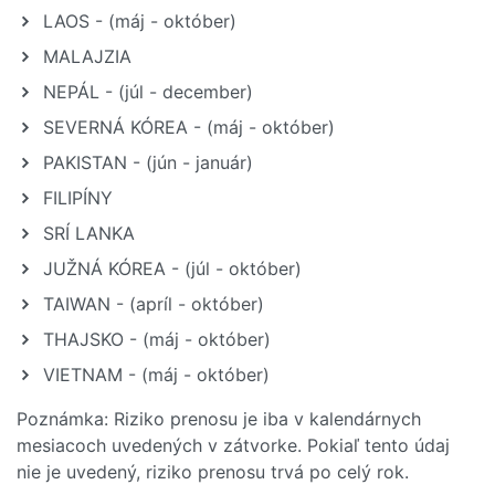
LAOS - (máj - október)
MALAJZIA
NEPÁL - (júl - december)
SEVERNÁ KÓREA - (máj - október)
PAKISTAN - (jún - január)
FILIPÍNY
SRÍ LANKA
JUŽNÁ KÓREA - (júl - október)
TAIWAN - (apríl - október)
THAJSKO - (máj - október)
VIETNAM - (máj - október)
Poznámka: Riziko prenosu je iba v kalendárnych
mesiacoch uvedených v zátvorke. Pokiaľ tento údaj
nie je uvedený, riziko prenosu trvá po celý rok.