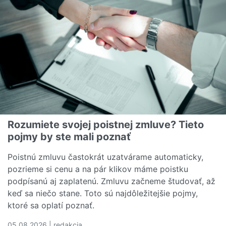
Rozumiete svojej poistnej zmluve? Tieto
pojmy by ste mali poznať
Poistnú zmluvu častokrát uzatvárame automaticky,
pozrieme si cenu a na pár klikov máme poistku
podpísanú aj zaplatenú. Zmluvu začneme študovať, až
keď sa niečo stane. Toto sú najdôležitejšie pojmy,
ktoré sa oplatí poznať.
05.08.2026 | redakcia