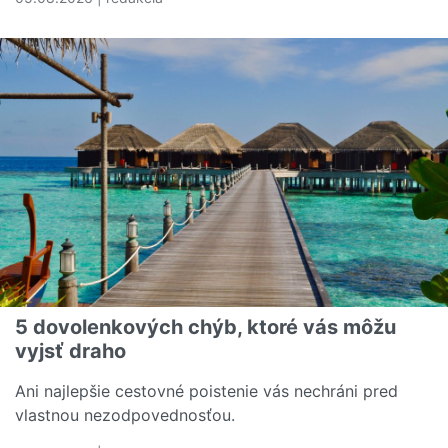
Čítať viac o Rozumiete svojej poistnej zmluve? Tieto poj
5 dovolenkových chýb, ktoré vás môžu
vyjsť draho
Ani najlepšie cestovné poistenie vás nechráni pred
vlastnou nezodpovednosťou.