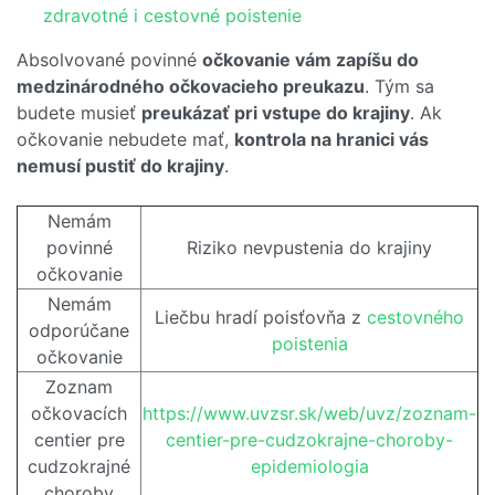
zdravotné i cestovné poistenie
Absolvované povinné
očkovanie vám zapíšu do
medzinárodného očkovacieho preukazu
. Tým sa
budete musieť
preukázať pri vstupe do krajiny
. Ak
očkovanie nebudete mať,
kontrola na hranici vás
nemusí pustiť do krajiny
.
Nemám
povinné
Riziko nevpustenia do krajiny
očkovanie
Nemám
Liečbu hradí poisťovňa z
cestovného
odporúčane
poistenia
očkovanie
Zoznam
očkovacích
https://www.uvzsr.sk/web/uvz/zoznam-
centier pre
centier-pre-cudzokrajne-choroby-
cudzokrajné
epidemiologia
choroby