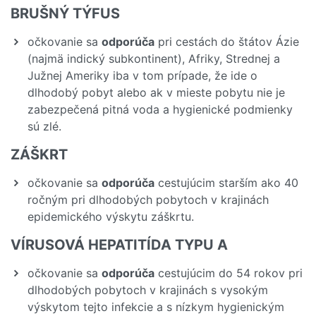
BRUŠNÝ TÝFUS
očkovanie sa
odporúča
pri cestách do štátov Ázie
(najmä indický subkontinent), Afriky, Strednej a
Južnej Ameriky iba v tom prípade, že ide o
dlhodobý pobyt alebo ak v mieste pobytu nie je
zabezpečená pitná voda a hygienické podmienky
sú zlé.
ZÁŠKRT
očkovanie sa
odporúča
cestujúcim starším ako 40
ročným pri dlhodobých pobytoch v krajinách
epidemického výskytu záškrtu.
VÍRUSOVÁ HEPATITÍDA TYPU A
očkovanie sa
odporúča
cestujúcim do 54 rokov pri
dlhodobých pobytoch v krajinách s vysokým
výskytom tejto infekcie a s nízkym hygienickým