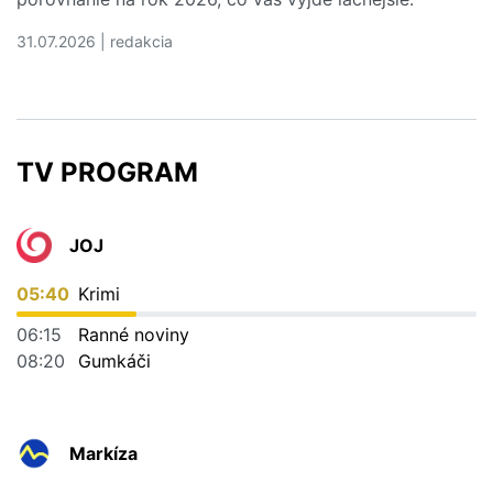
31.07.2026 | redakcia
Čítať viac o Kedy sa vám oplatí ročné cestovné poistenie
TV PROGRAM
JOJ
05:40
Krimi
06:15
Ranné noviny
08:20
Gumkáči
Markíza