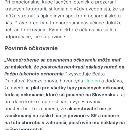
Pri emocionálnej kúpe lacných leteniek a prezeraní
krásnych fotografií, si ľudia nie vždy uvedomujú, že sa
môžu stretnúť s úplne iným spektrom ochorení ako u
nás. Práve pred týmito chorobami nás účinne dokáže
ochrániť očkovanie. Kým niektoré očkovania sú len
odporúčané, iné sú povinné.
Povinné očkovanie
„Nepodrobenie sa povinnému očkovaniu môže mať
za následok, že poisťovňa neuhradí náklady nutné na
liečbu takéhoto ochorenia,“
vysvetľuje Beáta
Dupaľová Ksenzsighová, hovorkyňa
Unionu
a dodáva,
že uvedené
platí pre všetky typy povinných očkovaní,
teda aj očkovania, ktoré sú povinné na Slovensku
a aj
pre danú konkrétnu destináciu vycestovania
poisteného. To znamená, že
ak cestovateľ nie je
zaočkovaný na záškrt, čo je povinné v SR a ochorie
na túto chorobu v zahraničí, poisťovňa mu náklady na
liečbe nepreplatí.