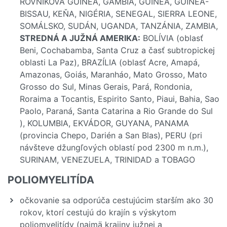
ROVNÍKOVÁ GUINEA, GAMBIA, GUINEA, GUINEA-
BISSAU, KEŇA, NIGÉRIA, SENEGAL, SIERRA LEONE,
SOMÁLSKO, SUDÁN, UGANDA, TANZÁNIA, ZAMBIA,
STREDNÁ A JUŽNÁ AMERIKA:
BOLÍVIA (oblasť
Beni, Cochabamba, Santa Cruz a časť subtropickej
oblasti La Paz), BRAZÍLIA (oblasť Acre, Amapá,
Amazonas, Goiás, Maranháo, Mato Grosso, Mato
Grosso do Sul, Minas Gerais, Pará, Rondonia,
Roraima a Tocantis, Espirito Santo, Piaui, Bahia, Sao
Paolo, Paraná, Santa Catarina a Rio Grande do Sul
), KOLUMBIA, EKVÁDOR, GUYANA, PANAMA
(provincia Chepo, Darién a San Blas), PERU (pri
návšteve džungľových oblastí pod 2300 m n.m.),
SURINAM, VENEZUELA, TRINIDAD a TOBAGO
POLIOMYELITÍDA
očkovanie sa odporúča cestujúcim starším ako 30
rokov, ktorí cestujú do krajín s výskytom
poliomyelitídy (najmä krajiny južnej a