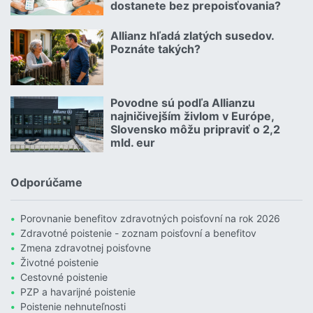
dostanete bez prepoisťovania?
Čítať viac o Geniálny trik Dôvery: Ponúka štedrý balík zliav aj p
Allianz hľadá zlatých susedov.
08.07.2026 |
Poznáte takých?
Čítať viac o Allianz hľadá zlatých susedov. Poznáte takých?
Povodne sú podľa Allianzu
23.07.2026 |
najničivejším živlom v Európe,
Slovensko môžu pripraviť o 2,2
mld. eur
Čítať viac o Povodne sú podľa Allianzu najničivejším živlom v Euró
Odporúčame
Porovnanie benefitov zdravotných poisťovní na rok 2026
Zdravotné poistenie - zoznam poisťovní a benefitov
Zmena zdravotnej poisťovne
Životné poistenie
Cestovné poistenie
PZP a havarijné poistenie
Poistenie nehnuteľnosti