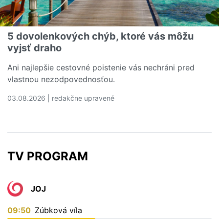
5 dovolenkových chýb, ktoré vás môžu
vyjsť draho
Ani najlepšie cestovné poistenie vás nechráni pred
vlastnou nezodpovednosťou.
03.08.2026 | redakčne upravené
Čítať viac o 5 dovolenkových chýb, ktoré vás môžu vyjs
TV PROGRAM
JOJ
09:50
Zúbková víla