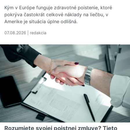
Kým v Európe funguje zdravotné poistenie, ktoré
pokrýva častokrát celkové náklady na liečbu, v
Amerike je situácia úplne odlišná.
07.08.2026 | redakcia
Čítať viac o Náklady na zdravotnú starostlivosť sú v U
Rozumiete svojej poistnej zmluve? Tieto