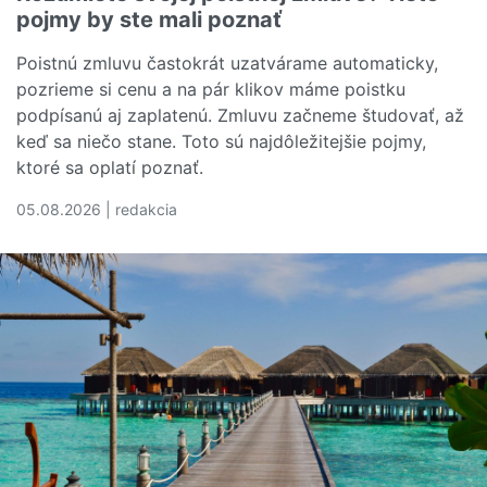
pojmy by ste mali poznať
Poistnú zmluvu častokrát uzatvárame automaticky,
pozrieme si cenu a na pár klikov máme poistku
podpísanú aj zaplatenú. Zmluvu začneme študovať, až
keď sa niečo stane. Toto sú najdôležitejšie pojmy,
ktoré sa oplatí poznať.
05.08.2026 | redakcia
Čítať viac o Rozumiete svojej poistnej zmluve? Tieto poj