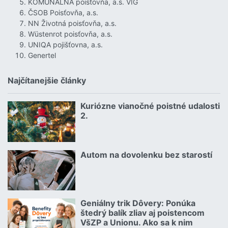
KOMUNÁLNA poisťovňa, a.s. VIG
ČSOB Poisťovňa, a.s.
NN Životná poisťovňa, a.s.
Wüstenrot poisťovňa, a.s.
UNIQA pojišťovna, a.s.
Genertel
Najčítanejšie články
Kuriózne vianočné poistné udalosti
18.12.2024 | | redakcia
2.
Čítať viac o Kuriózne vianočné poistné udalosti 2.
Autom na dovolenku bez starostí
02.07.2026 |
Čítať viac o Autom na dovolenku bez starostí
Geniálny trik Dôvery: Ponúka
06.07.2026 | | redakcia
štedrý balík zliav aj poistencom
VšZP a Unionu. Ako sa k nim