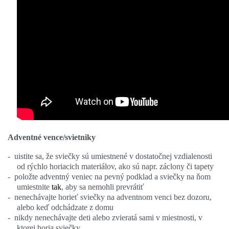
Adventné vence/svietniky
-
uistite sa, že sviečky sú umiestnené v dostatočnej vzdialenosti
od rýchlo horiacich materiálov, ako sú napr. záclony či tapety
-
položte adventný veniec na pevný podklad a sviečky na ňom
umiestnite
tak
, aby sa nemohli prevrátiť
-
nenechávajte horieť sviečky na adventnom venci bez dozoru,
alebo keď odchádzate z domu
-
nikdy nenechávajte deti alebo zvieratá sami v miestnosti, v
ktorej horia sviečky