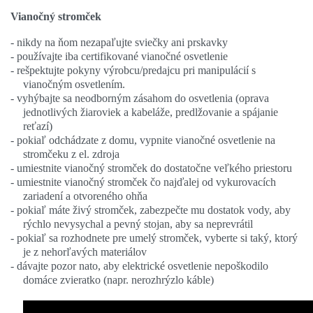
Vianočný stromček
-
nikdy na ňom nezapaľujte sviečky ani prskavky
-
používajte iba certifikované vianočné osvetlenie
-
rešpektujte pokyny výrobcu/predajcu pri manipulácií s
vianočným osvetlením.
-
vyhýbajte sa neodborným zásahom do osvetlenia (oprava
jednotlivých žiaroviek a kabeláže, predlžovanie a spájanie
reťazí)
-
pokiaľ odchádzate z domu, vypnite vianočné osvetlenie na
stromčeku z el. zdroja
-
umiestnite vianočný stromček do dostatočne veľkého priestoru
-
umiestnite vianočný stromček čo najďalej od vykurovacích
zariadení a otvoreného ohňa
-
pokiaľ máte živý stromček, zabezpečte mu dostatok vody, aby
rýchlo nevysychal a pevný stojan, aby sa neprevrátil
-
pokiaľ sa rozhodnete pre umelý stromček, vyberte si taký, ktorý
je z nehorľavých materiálov
-
dávajte pozor nato, aby elektrické osvetlenie nepoškodilo
domáce zvieratko (napr. nerozhrýzlo káble)