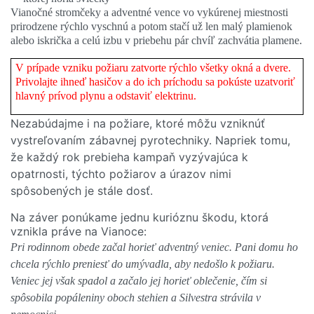
Vianočné stromčeky a adventné vence vo vykúrenej miestnosti
prirodzene rýchlo vyschnú a potom stačí už len malý plamienok
alebo iskrička a celú izbu v priebehu pár chvíľ zachvátia plamene.
V prípade vzniku požiaru zatvorte rýchlo všetky okná a dvere.
Privolajte ihneď hasičov a do ich príchodu sa pokúste uzatvoriť
hlavný prívod plynu a odstaviť elektrinu.
Nezabúdajme i na požiare, ktoré môžu vzniknúť
vystreľovaním zábavnej pyrotechniky. Napriek tomu,
že každý rok prebieha kampaň vyzývajúca k
opatrnosti, týchto požiarov a úrazov nimi
spôsobených je stále dosť.
Na záver ponúkame jednu kurióznu škodu, ktorá
vznikla práve na Vianoce:
Pri rodinnom obede začal horieť adventný veniec. Pani domu ho
chcela rýchlo preniesť do umývadla, aby nedošlo k požiaru.
Veniec jej však spadol a začalo jej horieť oblečenie, čím si
spôsobila popáleniny oboch stehien a Silvestra strávila v