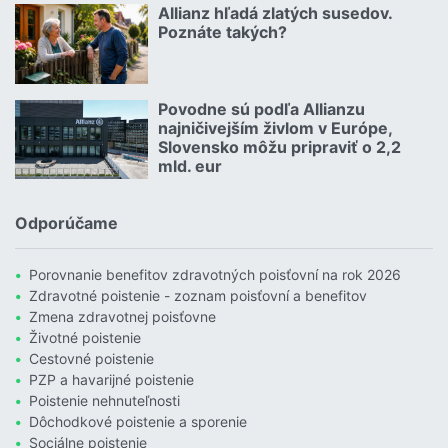
Allianz hľadá zlatých susedov.
08.07.2026 |
Poznáte takých?
Čítať viac o Allianz hľadá zlatých susedov. Poznáte takých?
Povodne sú podľa Allianzu
23.07.2026 |
najničivejším živlom v Európe,
Slovensko môžu pripraviť o 2,2
mld. eur
Čítať viac o Povodne sú podľa Allianzu najničivejším živlom v Euró
Odporúčame
Porovnanie benefitov zdravotných poisťovní na rok 2026
Zdravotné poistenie - zoznam poisťovní a benefitov
Zmena zdravotnej poisťovne
Životné poistenie
Cestovné poistenie
PZP a havarijné poistenie
Poistenie nehnuteľnosti
Dôchodkové poistenie a sporenie
Sociálne poistenie