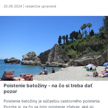
20.06.2024 | redakčne upravené
Čítať viac o Toto robia pacienti s vysokým krvným tlak
Poistenie batožiny - na čo si treba dať
pozor
Poistenie batožiny je súčasťou cestovného poistenia.
Pozrite si, na čo sa toto poistenie zťahuje, aké sú