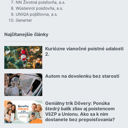
NN Životná poisťovňa, a.s.
Wüstenrot poisťovňa, a.s.
UNIQA pojišťovna, a.s.
Genertel
Najčítanejšie články
Kuriózne vianočné poistné udalosti
18.12.2024 | | redakcia
2.
Čítať viac o Kuriózne vianočné poistné udalosti 2.
Autom na dovolenku bez starostí
02.07.2026 |
Čítať viac o Autom na dovolenku bez starostí
Geniálny trik Dôvery: Ponúka
06.07.2026 | | redakcia
štedrý balík zliav aj poistencom
VšZP a Unionu. Ako sa k nim
dostanete bez prepoisťovania?
Čítať viac o Geniálny trik Dôvery: Ponúka štedrý balík zliav aj p