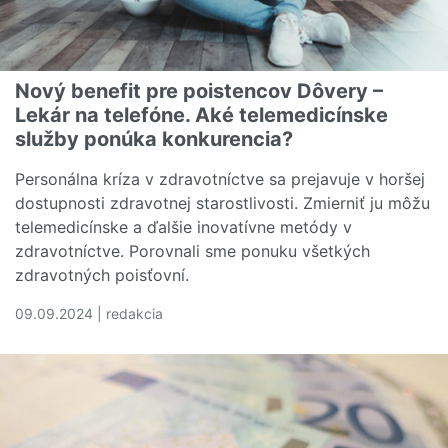
Nový benefit pre poistencov Dôvery –
Lekár na telefóne. Aké telemedicínske
služby ponúka konkurencia?
Personálna kríza v zdravotníctve sa prejavuje v horšej
dostupnosti zdravotnej starostlivosti. Zmierniť ju môžu
telemedicínske a ďalšie inovatívne metódy v
zdravotníctve. Porovnali sme ponuku všetkých
zdravotných poisťovní.
09.09.2024 | redakcia
Čítať viac o Nový benefit pre poistencov Dôvery – Lekár