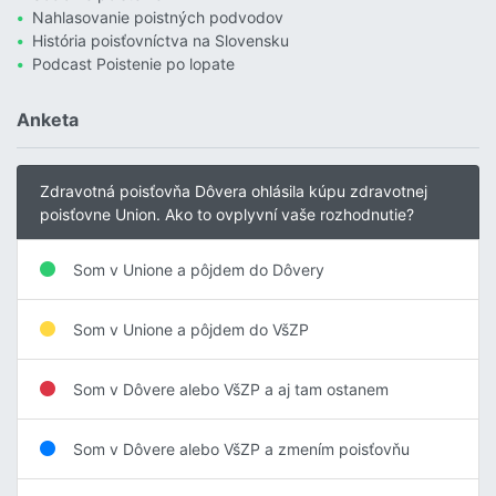
Nahlasovanie poistných podvodov
História poisťovníctva na Slovensku
Podcast Poistenie po lopate
Anketa
Zdravotná poisťovňa Dôvera ohlásila kúpu zdravotnej
poisťovne Union. Ako to ovplyvní vaše rozhodnutie?
Som v Unione a pôjdem do Dôvery
Som v Unione a pôjdem do VšZP
Som v Dôvere alebo VšZP a aj tam ostanem
Som v Dôvere alebo VšZP a zmením poisťovňu