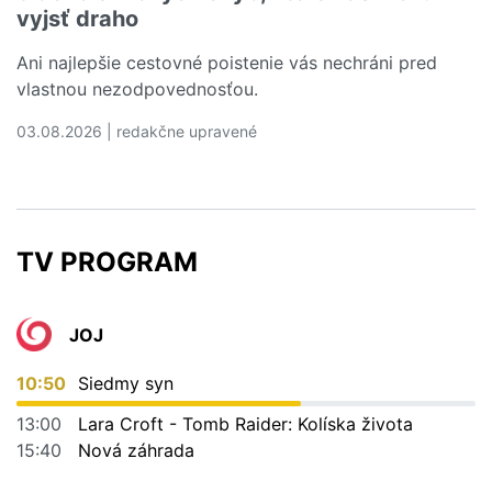
vyjsť draho
Ani najlepšie cestovné poistenie vás nechráni pred
vlastnou nezodpovednosťou.
03.08.2026 | redakčne upravené
Čítať viac o 5 dovolenkových chýb, ktoré vás môžu vyjs
TV PROGRAM
JOJ
10:50
Siedmy syn
13:00
Lara Croft - Tomb Raider: Kolíska života
15:40
Nová záhrada