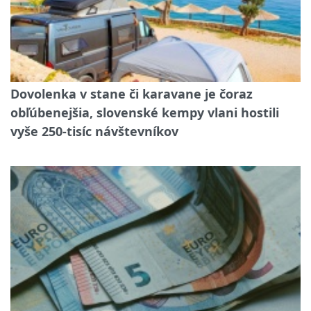
Dovolenka v stane či karavane je čoraz
obľúbenejšia, slovenské kempy vlani hostili
vyše 250-tisíc návštevníkov