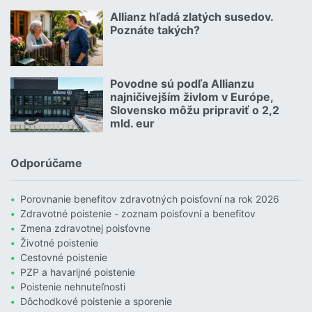
Čítať viac o Geniálny trik Dôvery: Ponúka štedrý balík zliav aj p
Allianz hľadá zlatých susedov.
08.07.2026 |
Poznáte takých?
Čítať viac o Allianz hľadá zlatých susedov. Poznáte takých?
Povodne sú podľa Allianzu
23.07.2026 |
najničivejším živlom v Európe,
Slovensko môžu pripraviť o 2,2
mld. eur
Čítať viac o Povodne sú podľa Allianzu najničivejším živlom v Euró
Odporúčame
Porovnanie benefitov zdravotných poisťovní na rok 2026
Zdravotné poistenie - zoznam poisťovní a benefitov
Zmena zdravotnej poisťovne
Životné poistenie
Cestovné poistenie
PZP a havarijné poistenie
Poistenie nehnuteľnosti
Dôchodkové poistenie a sporenie