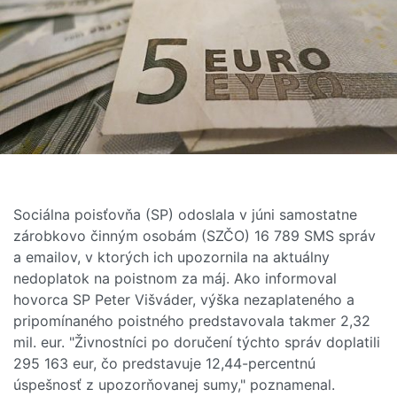
Sociálna poisťovňa (SP) odoslala v júni samostatne
zárobkovo činným osobám (SZČO) 16 789 SMS správ
a emailov, v ktorých ich upozornila na aktuálny
nedoplatok na poistnom za máj. Ako informoval
hovorca SP Peter Višváder, výška nezaplateného a
pripomínaného poistného predstavovala takmer 2,32
mil. eur. "Živnostníci po doručení týchto správ doplatili
295 163 eur, čo predstavuje 12,44-percentnú
úspešnosť z upozorňovanej sumy," poznamenal.