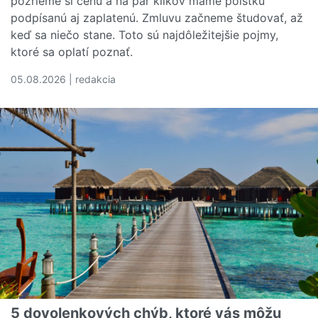
pozrieme si cenu a na pár klikov máme poistku
podpísanú aj zaplatenú. Zmluvu začneme študovať, až
keď sa niečo stane. Toto sú najdôležitejšie pojmy,
ktoré sa oplatí poznať.
05.08.2026 | redakcia
Čítať viac o Rozumiete svojej poistnej zmluve? Tieto poj
5 dovolenkových chýb, ktoré vás môžu