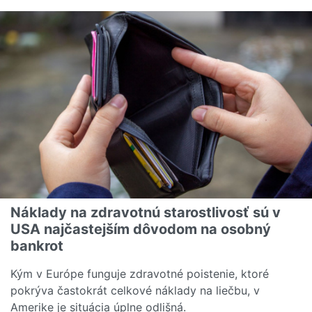
Náklady na zdravotnú starostlivosť sú v
USA najčastejším dôvodom na osobný
bankrot
Kým v Európe funguje zdravotné poistenie, ktoré
pokrýva častokrát celkové náklady na liečbu, v
Amerike je situácia úplne odlišná.