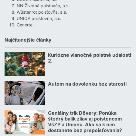
NN Životná poisťovňa, a.s.
Wüstenrot poisťovňa, a.s.
UNIQA pojišťovna, a.s.
Genertel
Najčítanejšie články
Kuriózne vianočné poistné udalosti
18.12.2024 | | redakcia
2.
Čítať viac o Kuriózne vianočné poistné udalosti 2.
Autom na dovolenku bez starostí
02.07.2026 |
Čítať viac o Autom na dovolenku bez starostí
Geniálny trik Dôvery: Ponúka
06.07.2026 | | redakcia
štedrý balík zliav aj poistencom
VšZP a Unionu. Ako sa k nim
dostanete bez prepoisťovania?