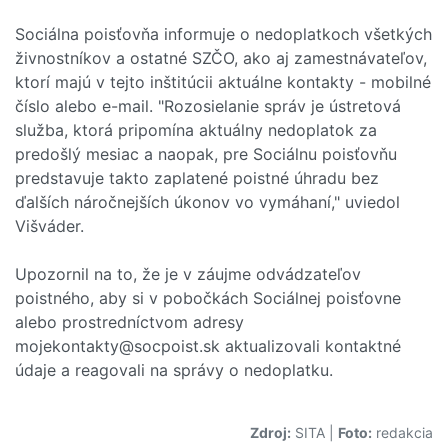
Sociálna poisťovňa informuje o nedoplatkoch všetkých
živnostníkov a ostatné SZČO, ako aj zamestnávateľov,
ktorí majú v tejto inštitúcii aktuálne kontakty - mobilné
číslo alebo e-mail. "Rozosielanie správ je ústretová
služba, ktorá pripomína aktuálny nedoplatok za
predošlý mesiac a naopak, pre Sociálnu poisťovňu
predstavuje takto zaplatené poistné úhradu bez
ďalších náročnejších úkonov vo vymáhaní," uviedol
Višváder.
Upozornil na to, že je v záujme odvádzateľov
poistného, aby si v pobočkách Sociálnej poisťovne
alebo prostredníctvom adresy
mojekontakty@socpoist.sk aktualizovali kontaktné
údaje a reagovali na správy o nedoplatku.
Zdroj:
SITA
|
Foto:
redakcia