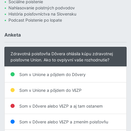
Sociálne poistenie
Nahlasovanie poistných podvodov
História poisťovníctva na Slovensku
Podcast Poistenie po lopate
Anketa
Zdravotná poisťovňa Dôvera ohlásila kúpu zdravotnej
poisťovne Union. Ako to ovplyvní vaše rozhodnutie?
Som v Unione a pôjdem do Dôvery
Som v Unione a pôjdem do VšZP
Som v Dôvere alebo VšZP a aj tam ostanem
Som v Dôvere alebo VšZP a zmením poisťovňu