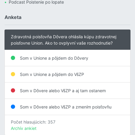
Podcast Poistenie po lopate
Anketa
Zdravotná poisťovňa Dôvera ohlásila kúpu zdravotnej
poisťovne Union. Ako to ovplyvní vaše rozhodnutie?
Som v Unione a pôjdem do Dôvery
Som v Unione a pôjdem do VšZP
Som v Dôvere alebo VšZP a aj tam ostanem
Som v Dôvere alebo VšZP a zmením poisťovňu
Počet hlasujúcich: 357
Archív ankiet