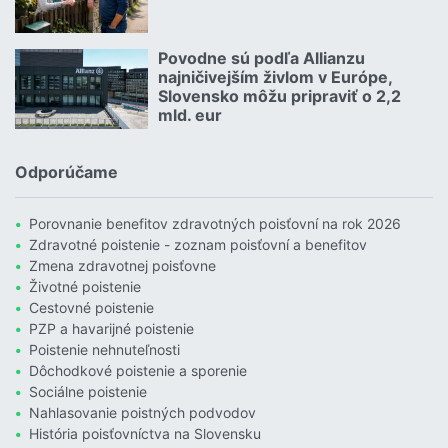
Čítať viac o Allianz hľadá zlatých susedov. Poznáte takých?
Povodne sú podľa Allianzu
23.07.2026 |
najničivejším živlom v Európe,
Slovensko môžu pripraviť o 2,2
mld. eur
Čítať viac o Povodne sú podľa Allianzu najničivejším živlom v Euró
Odporúčame
Porovnanie benefitov zdravotných poisťovní na rok 2026
Zdravotné poistenie - zoznam poisťovní a benefitov
Zmena zdravotnej poisťovne
Životné poistenie
Cestovné poistenie
PZP a havarijné poistenie
Poistenie nehnuteľnosti
Dôchodkové poistenie a sporenie
Sociálne poistenie
Nahlasovanie poistných podvodov
História poisťovníctva na Slovensku