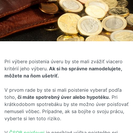
Pri výbere poistenia úveru by ste mali zvážiť viacero
kritérií jeho výberu.
Ak si ho správne namodelujete,
môžete na ňom ušetriť.
V prvom rade by ste si mali poistenie vyberať podľa
toho,
či máte spotrebný úver alebo hypotéku.
Pri
krátkodobom spotrebáku by ste možno úver poisťovať
nemuseli vôbec. Prípadne, ak sa bojíte o svoju prácu,
vyberte si len toto riziko.
V
ČSOB poisťovni
je napríklad výška poistného pri