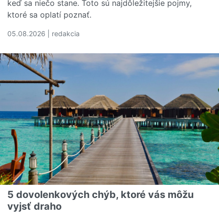
keď sa niečo stane. Toto sú najdôležitejšie pojmy,
ktoré sa oplatí poznať.
05.08.2026 | redakcia
Čítať viac o Rozumiete svojej poistnej zmluve? Tieto poj
5 dovolenkových chýb, ktoré vás môžu
vyjsť draho