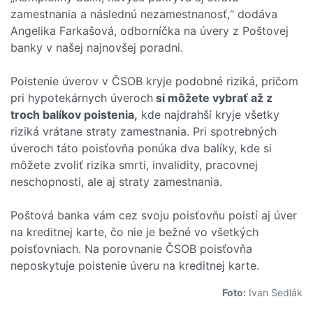
zamestnania a následnú nezamestnanosť,“ dodáva
Angelika Farkašová, odborníčka na úvery z Poštovej
banky v našej najnovšej poradni.
Poistenie úverov v ČSOB kryje podobné riziká, pričom
pri hypotekárnych úveroch
si môžete vybrať až z
troch balíkov poistenia,
kde najdrahší kryje všetky
riziká vrátane straty zamestnania. Pri spotrebných
úveroch táto poisťovňa ponúka dva balíky, kde si
môžete zvoliť rizika smrti, invalidity, pracovnej
neschopnosti, ale aj straty zamestnania.
Poštová banka vám cez svoju poisťovňu poistí aj úver
na kreditnej karte, čo nie je bežné vo všetkých
poisťovniach. Na porovnanie ČSOB poisťovňa
neposkytuje poistenie úveru na kreditnej karte.
Foto:
Ivan Sedlák