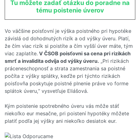
Tu môžete zadať otázku do poradne na
tému poistenie úverov
Vo väčšine poisťovní je výška poistného pri hypotéke
závislá od dohodnutých rizík a od výšky úveru. Platí,
že čím viac rizík si poistíte a čím vyšší úver máte, tým
viac zaplatíte.
V ČSOB poisťovni sa cena pri rizikách
smrť a invalidita odvíja od výšky úveru.
„Pri rizikách
práceneschopnosť a strata zamestnania sa poistné
počíta z výšky splátky, keďže pri týchto rizikách
poisťovňa poskytuje poistné plnenie práve vo forme
splátok úveru,“ vysvetľuje Eliášová.
Kým poistenie spotrebného úveru vás môže stáť
niekoľko eur mesačne, pri poistení hypotéky môžete
platiť podľa jej výšky ani niekoľko desiatok eur.