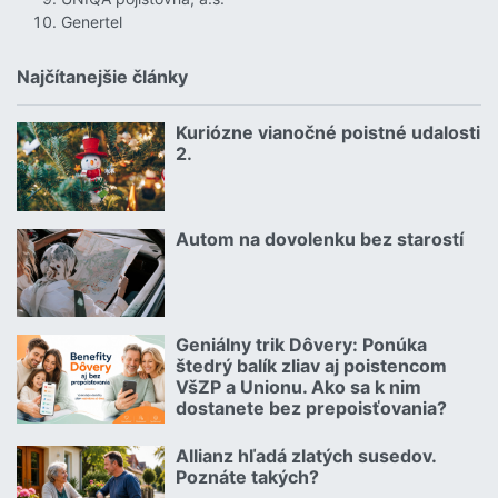
Genertel
Najčítanejšie články
Kuriózne vianočné poistné udalosti
18.12.2024 | | redakcia
2.
Čítať viac o Kuriózne vianočné poistné udalosti 2.
Autom na dovolenku bez starostí
02.07.2026 |
Čítať viac o Autom na dovolenku bez starostí
Geniálny trik Dôvery: Ponúka
06.07.2026 | | redakcia
štedrý balík zliav aj poistencom
VšZP a Unionu. Ako sa k nim
dostanete bez prepoisťovania?
Čítať viac o Geniálny trik Dôvery: Ponúka štedrý balík zliav aj p
Allianz hľadá zlatých susedov.
08.07.2026 |
Poznáte takých?