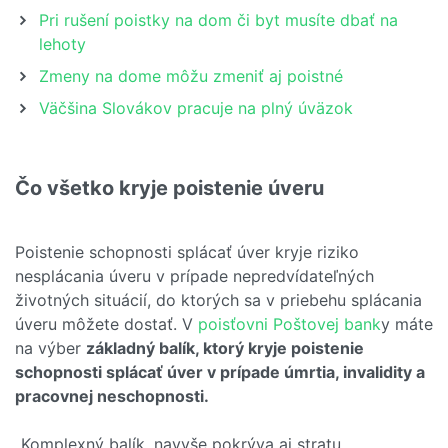
Pri rušení poistky na dom či byt musíte dbať na
lehoty
Zmeny na dome môžu zmeniť aj poistné
Väčšina Slovákov pracuje na plný úväzok
Čo všetko kryje poistenie úveru
Poistenie schopnosti splácať úver kryje riziko
nesplácania úveru v prípade nepredvídateľných
životných situácií, do ktorých sa v priebehu splácania
úveru môžete dostať. V
poisťovni Poštovej bank
y máte
na výber
základný balík, ktorý kryje poistenie
schopnosti splácať úver v prípade úmrtia, invalidity a
pracovnej neschopnosti.
„Komplexný balík, navyše pokrýva aj stratu