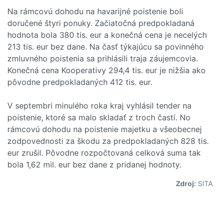
Na rámcovú dohodu na havarijné poistenie boli
doručené štyri ponuky. Začiatočná predpokladaná
hodnota bola 380 tis. eur a konečná cena je necelých
213 tis. eur bez dane. Na časť týkajúcu sa povinného
zmluvného poistenia sa prihlásili traja záujemcovia.
Konečná cena Kooperativy 294,4 tis. eur je nižšia ako
pôvodne predpokladaných 412 tis. eur.
V septembri minulého roka kraj vyhlásil tender na
poistenie, ktoré sa malo skladať z troch častí. No
rámcovú dohodu na poistenie majetku a všeobecnej
zodpovednosti za škodu za predpokladaných 828 tis.
eur zrušil. Pôvodne rozpočtovaná celková suma tak
bola 1,62 mil. eur bez dane z pridanej hodnoty.
Zdroj:
SITA