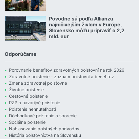
Čítať viac o Allianz hľadá zlatých susedov. Poznáte takých?
Povodne sú podľa Allianzu
23.07.2026 |
najničivejším živlom v Európe,
Slovensko môžu pripraviť o 2,2
mld. eur
Čítať viac o Povodne sú podľa Allianzu najničivejším živlom v Euró
Odporúčame
Porovnanie benefitov zdravotných poisťovní na rok 2026
Zdravotné poistenie - zoznam poisťovní a benefitov
Zmena zdravotnej poisťovne
Životné poistenie
Cestovné poistenie
PZP a havarijné poistenie
Poistenie nehnuteľnosti
Dôchodkové poistenie a sporenie
Sociálne poistenie
Nahlasovanie poistných podvodov
História poisťovníctva na Slovensku