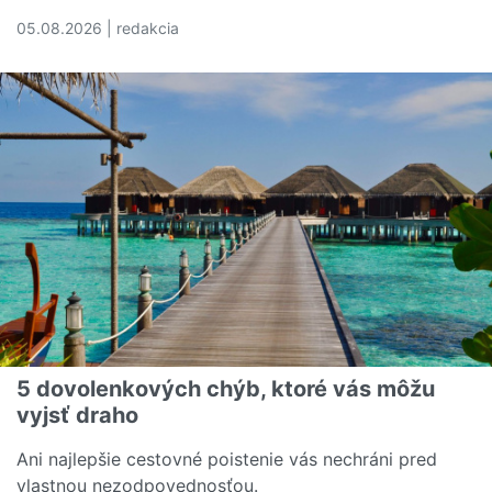
05.08.2026 | redakcia
Čítať viac o Rozumiete svojej poistnej zmluve? Tieto poj
5 dovolenkových chýb, ktoré vás môžu
vyjsť draho
Ani najlepšie cestovné poistenie vás nechráni pred
vlastnou nezodpovednosťou.