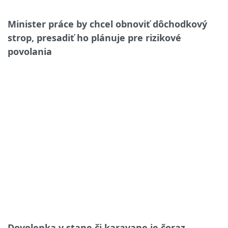
Minister práce by chcel obnoviť dôchodkový
strop, presadiť ho plánuje pre rizikové
povolania
Dovolenka v stane či karavane je čoraz