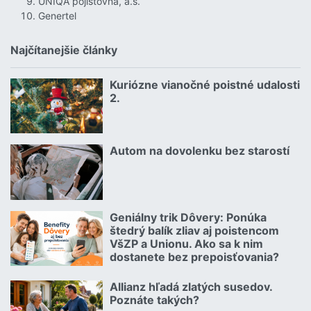
UNIQA pojišťovna, a.s.
Genertel
Najčítanejšie články
Kuriózne vianočné poistné udalosti
18.12.2024 | | redakcia
2.
Čítať viac o Kuriózne vianočné poistné udalosti 2.
Autom na dovolenku bez starostí
02.07.2026 |
Čítať viac o Autom na dovolenku bez starostí
Geniálny trik Dôvery: Ponúka
06.07.2026 | | redakcia
štedrý balík zliav aj poistencom
VšZP a Unionu. Ako sa k nim
dostanete bez prepoisťovania?
Čítať viac o Geniálny trik Dôvery: Ponúka štedrý balík zliav aj p
Allianz hľadá zlatých susedov.
08.07.2026 |
Poznáte takých?