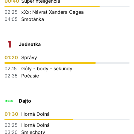
00:40
Superinteligencia
02:25
xXx: Návrat Xandera Cagea
04:05
Smotánka
Jednotka
01:20
Správy
02:15
Góly - body - sekundy
02:35
Počasie
Dajto
01:30
Horná Dolná
02:25
Horná Dolná
03:20
Smiechoty