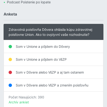
Podcast Poistenie po lopate
Anketa
Zdravotná poisťovňa Dôvera ohlásila kúpu zdravotnej
poisťovne Union. Ako to ovplyvní vaše rozhodnutie?
Som v Unione a pôjdem do Dôvery
Som v Unione a pôjdem do VšZP
Som v Dôvere alebo VšZP a aj tam ostanem
Som v Dôvere alebo VšZP a zmením poisťovňu
Počet hlasujúcich: 390
Archív ankiet