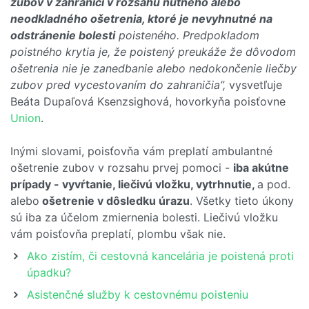
zubov v zahraničí v rozsahu nutného alebo
neodkladného ošetrenia, ktoré je nevyhnutné na
odstránenie bolesti
poisteného. Predpokladom
poistného krytia je, že poistený preukáže že dôvodom
ošetrenia nie je zanedbanie alebo nedokončenie liečby
zubov pred vycestovaním do zahraničia”,
vysvetľuje
Beáta Dupaľová Ksenzsighová, hovorkyňa poisťovne
Union
.
Inými slovami, poisťovňa vám preplatí ambulantné
ošetrenie zubov v rozsahu prvej pomoci -
iba akútne
prípady - vyvŕtanie, liečivú vložku, vytrhnutie,
a pod.
alebo
ošetrenie v dôsledku úrazu
. Všetky tieto úkony
sú iba za účelom zmiernenia bolesti. Liečivú vložku
vám poisťovňa preplatí, plombu však nie.
Ako zistím, či cestovná kancelária je poistená proti
úpadku?
Asistenčné služby k cestovnému poisteniu