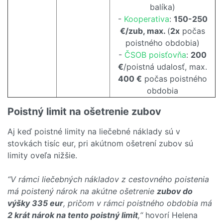
balíka)
-
Kooperativa
:
150-250
€/zub, max.
(
2x
počas
poistného obdobia)
-
ČSOB poisťovňa
:
200
€
/poistná udalosť, max.
400 €
počas poistného
obdobia
Poistný limit na ošetrenie zubov
Aj keď poistné limity na liečebné náklady sú v
stovkách tisíc eur, pri akútnom ošetrení zubov sú
limity oveľa nižšie.
“V rámci liečebných nákladov z cestovného poistenia
má poistený nárok na akútne ošetrenie
zubov do
výšky 335 eur
, pričom v rámci poistného obdobia má
2 krát nárok na tento poistný limit
,“
hovorí Helena