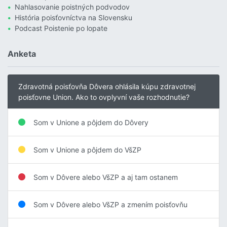
Nahlasovanie poistných podvodov
História poisťovníctva na Slovensku
Podcast Poistenie po lopate
Anketa
Zdravotná poisťovňa Dôvera ohlásila kúpu zdravotnej
poisťovne Union. Ako to ovplyvní vaše rozhodnutie?
Som v Unione a pôjdem do Dôvery
Som v Unione a pôjdem do VšZP
Som v Dôvere alebo VšZP a aj tam ostanem
Som v Dôvere alebo VšZP a zmením poisťovňu