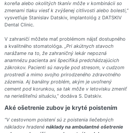
koreňa alebo okolitých tkanív môže v kombinácii so
zmenami tlaku viesť k zvýšenej citlivosti alebo bolesti,
“
vysvetľuje Stanislav Datskiv, implantológ z DATSKIV
Dental Clinic.
V zahraničí môžete mať problémom nájsť dostupného
a kvalitného stomatológa.
„Pri akútnych stavoch
narážame na to, že zahraničný lekár nepozná
anamnézu pacienta ani špecifiká predchádzajúcich
zákrokov. Pacienti sú navyše pod stresom, v cudzom
prostredí a mimo svojho prirodzeného zdravotného
zázemia. Aj banálny problém, akým je uvoľnený
cement pod korunkou, sa tak môže v letovisku zmeniť
na neriešiteľnú situáciu
,“ dodáva S. Datskiv.
Aké ošetrenie zubov je kryté poistením
“V cestovnom poistení sú z poistenia liečebných
nákladov hradené
náklady na ambulantné ošetrenie