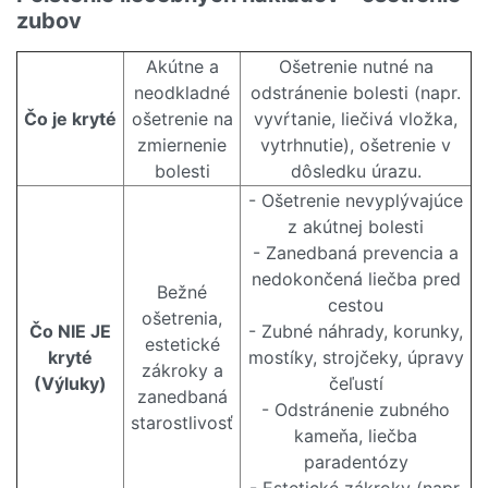
zubov
Akútne a
Ošetrenie nutné na
neodkladné
odstránenie bolesti (napr.
Čo je kryté
ošetrenie na
vyvŕtanie, liečivá vložka,
zmiernenie
vytrhnutie), ošetrenie v
bolesti
dôsledku úrazu.
- Ošetrenie nevyplývajúce
z akútnej bolesti
- Zanedbaná prevencia a
nedokončená liečba pred
Bežné
cestou
ošetrenia,
Čo NIE JE
- Zubné náhrady, korunky,
estetické
kryté
mostíky, strojčeky, úpravy
zákroky a
(Výluky)
čeľustí
zanedbaná
- Odstránenie zubného
starostlivosť
kameňa, liečba
paradentózy