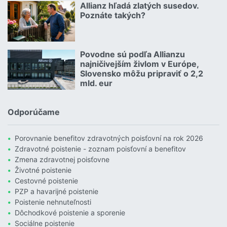
Allianz hľadá zlatých susedov.
08.07.2026 |
Poznáte takých?
Čítať viac o Allianz hľadá zlatých susedov. Poznáte takých?
Povodne sú podľa Allianzu
23.07.2026 |
najničivejším živlom v Európe,
Slovensko môžu pripraviť o 2,2
mld. eur
Čítať viac o Povodne sú podľa Allianzu najničivejším živlom v Euró
Odporúčame
Porovnanie benefitov zdravotných poisťovní na rok 2026
Zdravotné poistenie - zoznam poisťovní a benefitov
Zmena zdravotnej poisťovne
Životné poistenie
Cestovné poistenie
PZP a havarijné poistenie
Poistenie nehnuteľnosti
Dôchodkové poistenie a sporenie
Sociálne poistenie