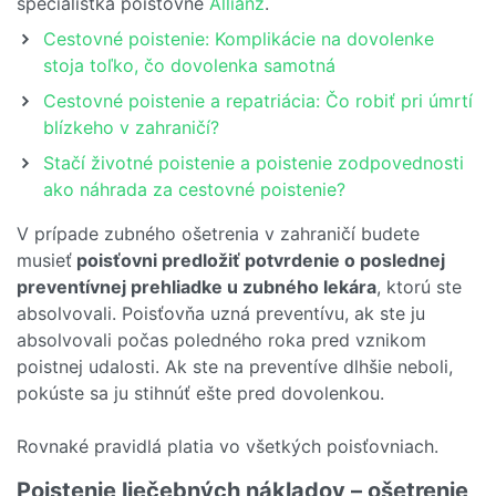
špecialistka poisťovne
Allianz
.
Cestovné poistenie: Komplikácie na dovolenke
stoja toľko, čo dovolenka samotná
Cestovné poistenie a repatriácia: Čo robiť pri úmrtí
blízkeho v zahraničí?
Stačí životné poistenie a poistenie zodpovednosti
ako náhrada za cestovné poistenie?
V prípade zubného ošetrenia v zahraničí budete
musieť
poisťovni predložiť potvrdenie o poslednej
preventívnej prehliadke u zubného lekára
, ktorú ste
absolvovali. Poisťovňa uzná preventívu, ak ste ju
absolvovali počas poledného roka pred vznikom
poistnej udalosti. Ak ste na preventíve dlhšie neboli,
pokúste sa ju stihnúť ešte pred dovolenkou.
Rovnaké pravidlá platia vo všetkých poisťovniach.
Poistenie liečebných nákladov – ošetrenie