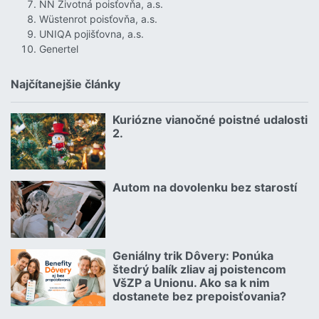
NN Životná poisťovňa, a.s.
Wüstenrot poisťovňa, a.s.
UNIQA pojišťovna, a.s.
Genertel
Najčítanejšie články
Kuriózne vianočné poistné udalosti
18.12.2024 | | redakcia
2.
Čítať viac o Kuriózne vianočné poistné udalosti 2.
Autom na dovolenku bez starostí
02.07.2026 |
Čítať viac o Autom na dovolenku bez starostí
Geniálny trik Dôvery: Ponúka
06.07.2026 | | redakcia
štedrý balík zliav aj poistencom
VšZP a Unionu. Ako sa k nim
dostanete bez prepoisťovania?
Čítať viac o Geniálny trik Dôvery: Ponúka štedrý balík zliav aj p