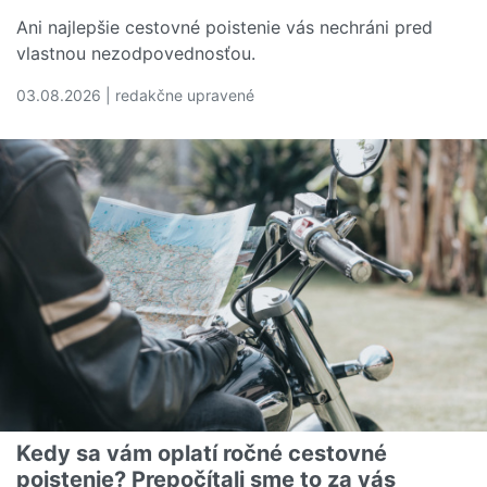
Ani najlepšie cestovné poistenie vás nechráni pred
vlastnou nezodpovednosťou.
03.08.2026 | redakčne upravené
Čítať viac o 5 dovolenkových chýb, ktoré vás môžu vyjs
Kedy sa vám oplatí ročné cestovné
poistenie? Prepočítali sme to za vás