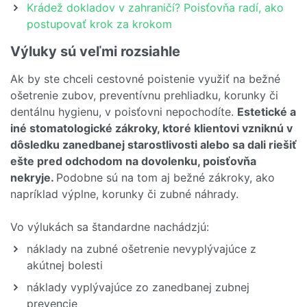
Krádež dokladov v zahraničí? Poisťovňa radí, ako
postupovať krok za krokom
Výluky sú veľmi rozsiahle
Ak by ste chceli cestovné poistenie využiť na bežné
ošetrenie zubov, preventívnu prehliadku, korunky či
dentálnu hygienu, v poisťovni nepochodíte.
Estetické a
iné stomatologické zákroky, ktoré klientovi vzniknú v
dôsledku zanedbanej starostlivosti alebo sa dali riešiť
ešte pred odchodom na dovolenku, poisťovňa
nekryje.
Podobne sú na tom aj bežné zákroky, ako
napríklad výplne, korunky či zubné náhrady.
Vo výlukách sa štandardne nachádzjú:
náklady na zubné ošetrenie nevyplývajúce z
akútnej bolesti
náklady vyplývajúce zo zanedbanej zubnej
prevencie