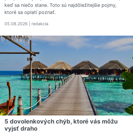
keď sa niečo stane. Toto sú najdôležitejšie pojmy,
ktoré sa oplatí poznať.
05.08.2026 | redakcia
Čítať viac o Rozumiete svojej poistnej zmluve? Tieto poj
5 dovolenkových chýb, ktoré vás môžu
vyjsť draho