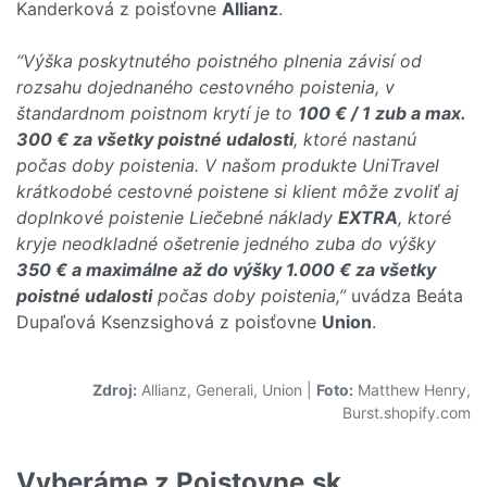
Kanderková z poisťovne
Allianz
.
“Výška poskytnutého poistného plnenia závisí od
rozsahu dojednaného cestovného poistenia, v
štandardnom poistnom krytí je to
100 € / 1 zub a max.
300 € za všetky poistné udalosti
, ktoré nastanú
počas doby poistenia. V našom produkte UniTravel
krátkodobé cestovné poistene si klient môže zvoliť aj
doplnkové poistenie Liečebné náklady
EXTRA
, ktoré
kryje neodkladné ošetrenie jedného zuba do výšky
350 € a maximálne až do výšky 1.000 € za všetky
poistné udalosti
počas doby poistenia,”
uvádza Beáta
Dupaľová Ksenzsighová z poisťovne
Union
.
Zdroj:
Allianz, Generali, Union
|
Foto:
Matthew Henry,
Burst.shopify.com
Vyberáme z Poistovne.sk