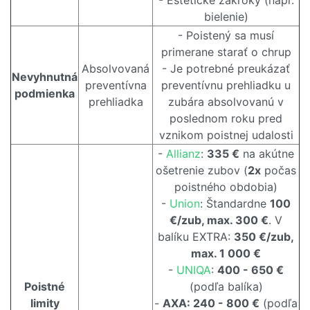
- Estetické zákroky (napr.
bielenie)
- Poistený sa musí
primerane starať o chrup
Absolvovaná
- Je potrebné preukázať
Nevyhnutná
preventívna
preventívnu prehliadku u
podmienka
prehliadka
zubára absolvovanú v
poslednom roku pred
vznikom poistnej udalosti
-
Allianz
:
335 €
na akútne
ošetrenie zubov (
2x
počas
poistného obdobia)
-
Union
: Štandardne
100
€/zub, max. 300 €
. V
balíku EXTRA:
350 €/zub,
max. 1 000 €
-
UNIQA
:
400 - 650 €
Poistné
(podľa balíka)
limity
-
AXA: 240 - 800 €
(podľa