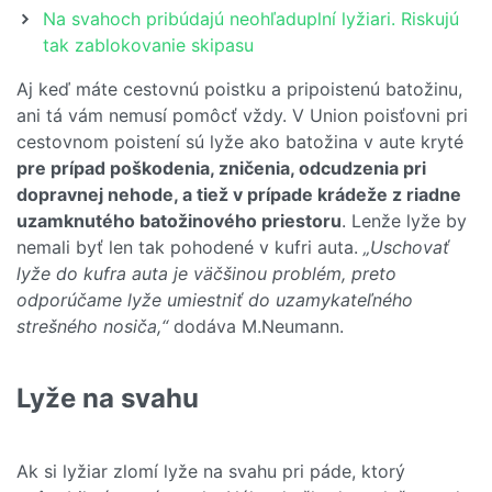
Na svahoch pribúdajú neohľaduplní lyžiari. Riskujú
tak zablokovanie skipasu
Aj keď máte cestovnú poistku a pripoistenú batožinu,
ani tá vám nemusí pomôcť vždy. V Union poisťovni pri
cestovnom poistení sú lyže ako batožina v aute kryté
pre prípad poškodenia, zničenia, odcudzenia pri
dopravnej nehode, a tiež v prípade krádeže z riadne
uzamknutého batožinového priestoru
. Lenže lyže by
nemali byť len tak pohodené v kufri auta.
„Uschovať
lyže do kufra auta je väčšinou problém, preto
odporúčame lyže umiestniť do uzamykateľného
strešného nosiča,“
dodáva M.Neumann.
Lyže na svahu
Ak si lyžiar zlomí lyže na svahu pri páde, ktorý