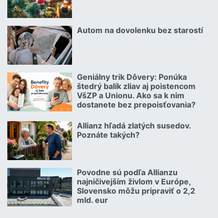
Čítať viac o Kuriózne vianočné poistné udalosti 2.
Autom na dovolenku bez starostí
02.07.2026 |
Čítať viac o Autom na dovolenku bez starostí
Geniálny trik Dôvery: Ponúka
06.07.2026 | | redakcia
štedrý balík zliav aj poistencom
VšZP a Unionu. Ako sa k nim
dostanete bez prepoisťovania?
Čítať viac o Geniálny trik Dôvery: Ponúka štedrý balík zliav aj p
Allianz hľadá zlatých susedov.
08.07.2026 |
Poznáte takých?
Čítať viac o Allianz hľadá zlatých susedov. Poznáte takých?
Povodne sú podľa Allianzu
23.07.2026 |
najničivejším živlom v Európe,
Slovensko môžu pripraviť o 2,2
mld. eur
Čítať viac o Povodne sú podľa Allianzu najničivejším živlom v Euró