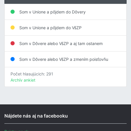
Som v Unione a pôjdem do Dôvery
Som v Unione a pôjdem do VšZP
Som v Dôvere alebo VšZP a aj tam ostanem
Som v Dôvere alebo VšZP a zmením poisťovňu
Počet hlasujúcich: 291
Archív ankiet
Nájdete nás aj na facebooku