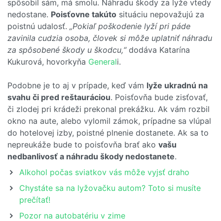
spôsobil sám, má smolu. Náhradu škody za lyže vtedy
nedostane.
Poisťovne takúto
situáciu nepovažujú za
poistnú udalosť.
„Pokiaľ poškodenie lyží pri páde
zavinila cudzia osoba, človek si môže uplatniť náhradu
za spôsobené škody u škodcu,“
dodáva Katarína
Kukurová, hovorkyňa
General
i.
Podobne je to aj v prípade, keď vám
lyže ukradnú na
svahu či pred reštauráciou
. Poisťovňa bude zisťovať,
či zlodej pri krádeži prekonal prekážku. Ak vám rozbil
okno na aute, alebo vylomil zámok, prípadne sa vlúpal
do hotelovej izby, poistné plnenie dostanete. Ak sa to
nepreukáže bude to poisťovňa brať ako
vašu
nedbanlivosť a náhradu škody nedostanete
.
Alkohol počas sviatkov vás môže vyjsť draho
Chystáte sa na lyžovačku autom? Toto si musíte
prečítať!
Pozor na autobatériu v zime