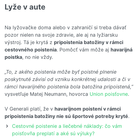
Lyže v aute
Na lyžovačke doma alebo v zahraničí si treba dávať
pozor nielen na svoje zdravie, ale aj na lyžiarsku
výstroj. Tá je krytá z
pripoistenia batožiny v rámci
cestovného poistenia
. Pomôcť vám môže aj
havarijná
poistka
, no nie vždy.
„To, z akého poistenia môže byť poistné plnenie
poskytnuté závisí od vzniku konkrétnej udalosti a či v
rámci havarijného poistenia bola batožina pripoistená,“
vysvetľuje Matej Neumann, hovorca
Union poisťovne
.
V Generali platí, že v
havarijnom poistení v rámci
pripoistenia batožiny nie sú športové potreby kryté
.
Cestovné poistenie a liečebné náklady: čo vám
poisťovňa preplatí a aké sú výluky?