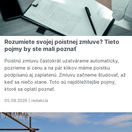
Rozumiete svojej poistnej zmluve? Tieto
pojmy by ste mali poznať
Poistnú zmluvu častokrát uzatvárame automaticky,
pozrieme si cenu a na pár klikov máme poistku
podpísanú aj zaplatenú. Zmluvu začneme študovať, až
keď sa niečo stane. Toto sú najdôležitejšie pojmy,
ktoré sa oplatí poznať.
05.08.2026 | redakcia
Čítať viac o Rozumiete svojej poistnej zmluve? Tieto poj