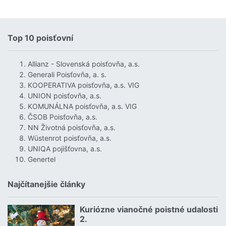
Top 10 poisťovní
Allianz - Slovenská poisťovňa, a.s.
Generali Poisťovňa, a. s.
KOOPERATIVA poisťovňa, a.s. VIG
UNION poisťovňa, a.s.
KOMUNÁLNA poisťovňa, a.s. VIG
ČSOB Poisťovňa, a.s.
NN Životná poisťovňa, a.s.
Wüstenrot poisťovňa, a.s.
UNIQA pojišťovna, a.s.
Genertel
Najčítanejšie články
Kuriózne vianočné poistné udalosti
18.12.2024 | | redakcia
2.