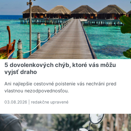
5 dovolenkových chýb, ktoré vás môžu
vyjsť draho
Ani najlepšie cestovné poistenie vás nechráni pred
vlastnou nezodpovednosťou.
03.08.2026 | redakčne upravené
Čítať viac o 5 dovolenkových chýb, ktoré vás môžu vyjs