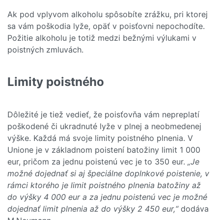
Ak pod vplyvom alkoholu spôsobíte zrážku, pri ktorej
sa vám poškodia lyže, opäť v poisťovni nepochodíte.
Požitie alkoholu je totiž medzi bežnými výlukami v
poistných zmluvách.
Limity poistného
Dôležité je tiež vedieť, že poisťovňa vám nepreplatí
poškodené či ukradnuté lyže v plnej a neobmedenej
výške. Každá má svoje limity poistného plnenia. V
Unione je v základnom poistení batožiny limit 1 000
eur, pričom za jednu poistenú vec je to 350 eur.
„Je
možné dojednať si aj špeciálne doplnkové poistenie, v
rámci ktorého je limit poistného plnenia batožiny až
do výšky 4 000 eur a za jednu poistenú vec je možné
dojednať limit plnenia až do výšky 2 450 eur,“
dodáva