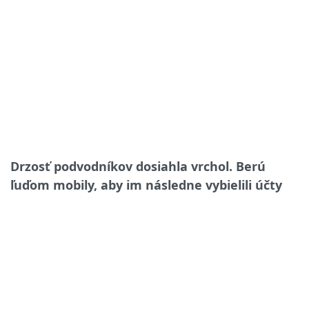
Drzosť podvodníkov dosiahla vrchol. Berú
ľuďom mobily, aby im následne vybielili účty