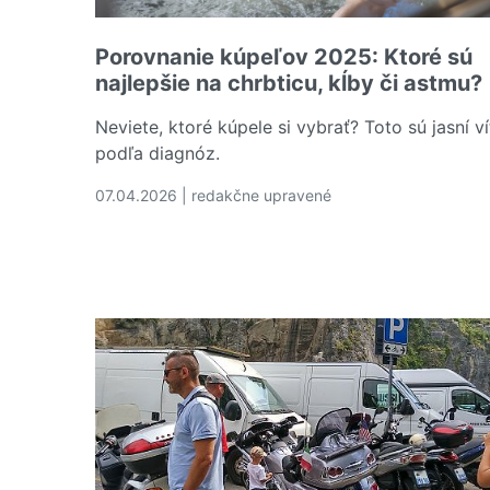
Porovnanie kúpeľov 2025: Ktoré sú
najlepšie na chrbticu, kĺby či astmu?
Neviete, ktoré kúpele si vybrať? Toto sú jasní ví
podľa diagnóz.
07.04.2026 | redakčne upravené
Čítať viac o Porovnanie kúpeľov 2025: Ktoré sú 