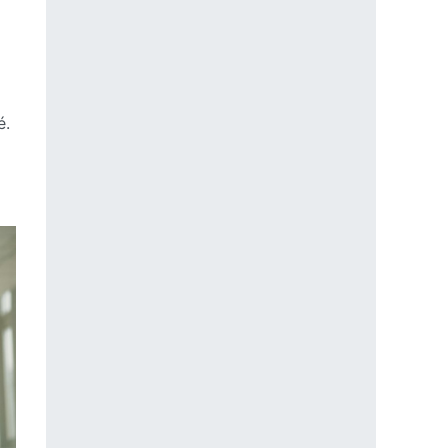
é.
z rakoviny – právo na zabudnutie