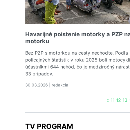
Havarijné poistenie motorky a PZP n
motorku
Bez PZP s motorkou na cesty nechoďte. Podľa
policajných štatistík v roku 2025 boli motocykli
účastníkmi 644 nehôd, čo je medziročný nárast
33 prípadov.
30.03.2026 | redakcia
Čítať viac o Havarijné poistenie motorky a PZP
«
11
12
13
TV PROGRAM