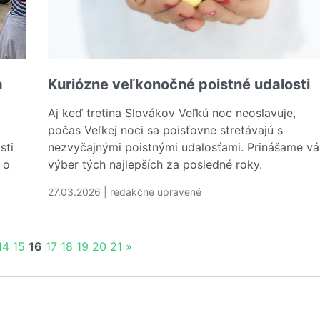
a
Kuriózne veľkonočné poistné udalosti
Aj keď tretina Slovákov Veľkú noc neoslavuje,
počas Veľkej noci sa poisťovne stretávajú s
sti
nezvyčajnými poistnými udalosťami. Prinášame v
 o
výber tých najlepších za posledné roky.
27.03.2026 | redakčne upravené
Čítať viac o Kuriózne veľkonočné poistné udalosti
 na motorku
14
15
16
17
18
19
20
21
»