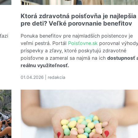
Ktorá zdravotná poisťovňa je najlepšia
pre deti? Veľké porovnanie benefitov
ťazi
Ponuka benefitov pre najmladších poistencov je
veľmi pestrá. Portál
Poisťovne.sk
porovnal výhody
príspevky a zľavy, ktoré poskytujú zdravotné
poisťovne a zameral sa najmä na ich
dostupnosť 
najlepšie na chrbticu, kĺby či astmu?
reálnu využiteľnosť.
01.04.2026 | redakcia
Čítať viac o Ktorá zdravotná poisťovňa je najlepši