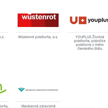
.s.
Wüstenrot poisťovňa, a.s.
YOUPLUS Životná
poisťovňa, pobočka
poisťovne z iného
členského štátu
ťovňa,
Všeobecná zdravotná