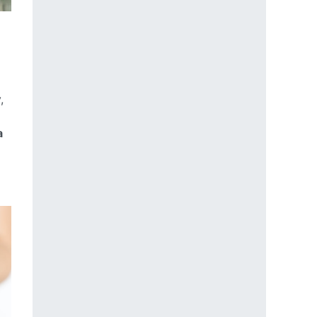
,
a
a pre deti? Veľké porovnanie benefitov