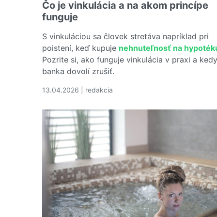
Čo je vinkulácia a na akom princípe
funguje
S vinkuláciou sa človek stretáva napríklad pri
poistení, keď kupuje
nehnuteľnosť na hypoték
Pozrite si, ako funguje vinkulácia v praxi a kedy
banka dovolí zrušiť.
13.04.2026 | redakcia
Čítať viac o Čo je vinkulácia a na akom princíp