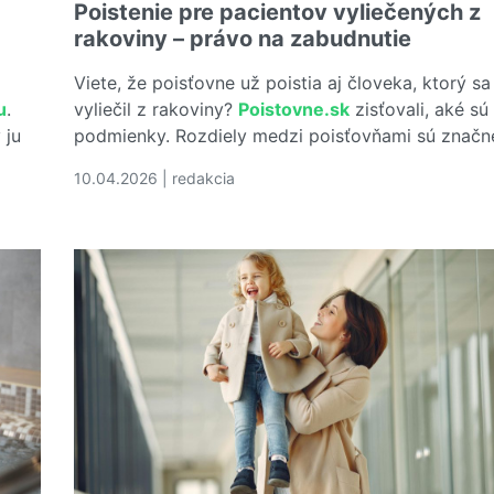
Poistenie pre pacientov vyliečených z
rakoviny – právo na zabudnutie
Viete, že poisťovne už poistia aj človeka, ktorý sa
u
.
vyliečil z rakoviny?
Poistovne.sk
zisťovali, aké sú
 ju
podmienky. Rozdiely medzi poisťovňami sú značn
10.04.2026 | redakcia
Čítať viac o Poistenie pre pacientov vyliečených 
e funguje