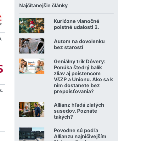
Najčítanejšie články
Kuriózne vianočné
18.12.2024 | | redakcia
poistné udalosti 2.
Čítať viac o Kuriózne vianočné poistné udalosti 2.
a,
Autom na dovolenku
02.07.2026 |
bez starostí
Čítať viac o Autom na dovolenku bez starostí
Geniálny trik Dôvery:
06.07.2026 | | redakcia
Ponúka štedrý balík
zliav aj poistencom
VšZP a Unionu. Ako sa k
nim dostanete bez
s.
prepoisťovania?
Čítať viac o Geniálny trik Dôvery: Ponúka štedrý balík zli
Allianz hľadá zlatých
08.07.2026 |
susedov. Poznáte
takých?
Čítať viac o Allianz hľadá zlatých susedov. Poznáte takých
Povodne sú podľa
23.07.2026 |
Allianzu najničivejším
.