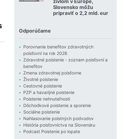
živlom v Európe,
Slovensko môžu
pripraviť o 2,2 mld. eur
Čítať viac o Povodne sú podľa Allianzu najničivejším živlom
Odporúčame
Porovnanie benefitov zdravotných
poisťovní na rok 2026
Zdravotné poistenie - zoznam poisťovní a
benefitov
Zmena zdravotnej poisťovne
Životné poistenie
Cestovné poistenie
PZP a havarijné poistenie
Poistenie nehnuteľnosti
Dôchodkové poistenie a sporenie
Sociálne poistenie
Nahlasovanie poistných podvodov
História poisťovníctva na Slovensku
Podcast Poistenie po lopate