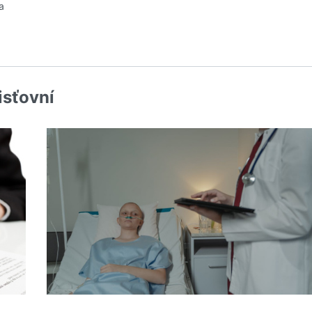
a
isťovní