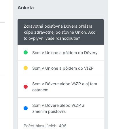
Anketa
Zdravotná poisťovňa Dôvera ohlásila
kúpu zdravotnej poisťovne Union. Ako
to ovplyvní vaše rozhodnutie?
Som v Unione a pôjdem do Dôvery
Som v Unione a pôjdem do VšZP
Som v Dôvere alebo VšZP a aj tam
ostanem
Som v Dôvere alebo VšZP a
zmením poisťovňu
Počet hlasujúcich: 406