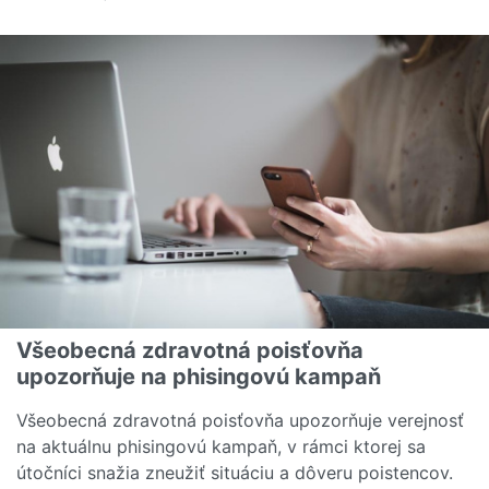
Čítať viac o Využili ste ošetrenie s Európskym zdravo
Všeobecná zdravotná poisťovňa
upozorňuje na phisingovú kampaň
Všeobecná zdravotná poisťovňa upozorňuje verejnosť
na aktuálnu phisingovú kampaň, v rámci ktorej sa
útočníci snažia zneužiť situáciu a dôveru poistencov.