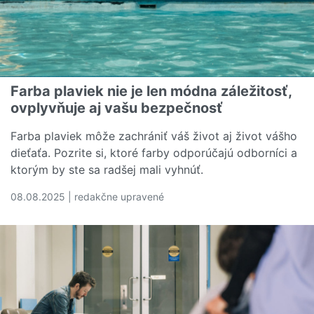
Farba plaviek nie je len módna záležitosť,
ovplyvňuje aj vašu bezpečnosť
Farba plaviek môže zachrániť váš život aj život vášho
dieťaťa. Pozrite si, ktoré farby odporúčajú odborníci a
ktorým by ste sa radšej mali vyhnúť.
08.08.2025 | redakčne upravené
Čítať viac o Farba plaviek nie je len módna záležitosť, o