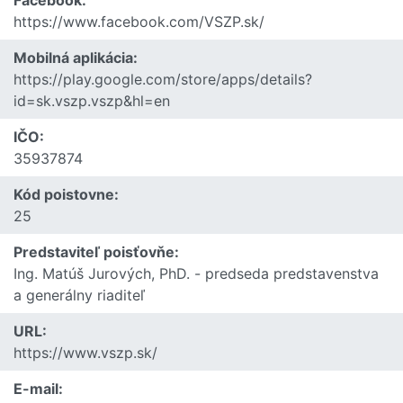
Facebook:
https://www.facebook.com/VSZP.sk/
Mobilná aplikácia:
https://play.google.com/store/apps/details?
id=sk.vszp.vszp&hl=en
IČO:
35937874
Kód poistovne:
25
Predstaviteľ poisťovňe:
Ing. Matúš Jurových, PhD. - predseda predstavenstva
a generálny riaditeľ
URL:
https://www.vszp.sk/
E-mail: