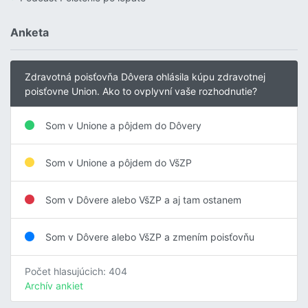
Anketa
Zdravotná poisťovňa Dôvera ohlásila kúpu zdravotnej
poisťovne Union. Ako to ovplyvní vaše rozhodnutie?
Som v Unione a pôjdem do Dôvery
Som v Unione a pôjdem do VšZP
Som v Dôvere alebo VšZP a aj tam ostanem
Som v Dôvere alebo VšZP a zmením poisťovňu
Počet hlasujúcich: 404
Archív ankiet