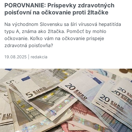
POROVNANIE: Príspevky zdravotných
poisťovní na očkovanie proti žltačke
Na východnom Slovensku sa šíri vírusová hepatitída
typu A, známa ako žltačka. Pomôcť by mohlo
očkovanie. Koľko vám na očkovanie prispeje
zdravotná poisťovňa?
19.08.2025 | redakcia
Čítať viac o POROVNANIE: Príspevky zdravotných poisťov