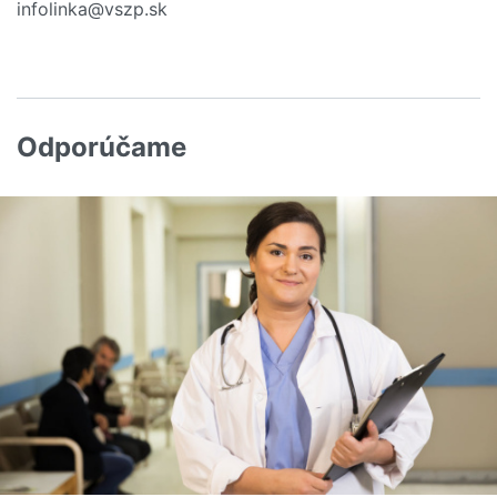
infolinka@vszp.sk
Odporúčame