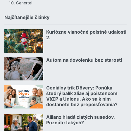
Genertel
Najčítanejšie články
Kuriózne vianočné poistné udalosti
18.12.2024 | | redakcia
2.
Čítať viac o Kuriózne vianočné poistné udalosti 2.
Autom na dovolenku bez starostí
02.07.2026 |
Čítať viac o Autom na dovolenku bez starostí
Geniálny trik Dôvery: Ponúka
06.07.2026 | | redakcia
štedrý balík zliav aj poistencom
VšZP a Unionu. Ako sa k nim
dostanete bez prepoisťovania?
Čítať viac o Geniálny trik Dôvery: Ponúka štedrý balík zliav aj p
Allianz hľadá zlatých susedov.
08.07.2026 |
Poznáte takých?