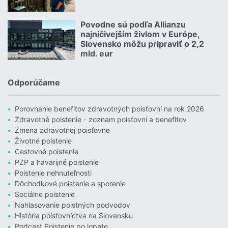
Čítať viac o Allianz hľadá zlatých susedov. Poznáte takých?
Povodne sú podľa Allianzu
23.07.2026 |
najničivejším živlom v Európe,
Slovensko môžu pripraviť o 2,2
mld. eur
Čítať viac o Povodne sú podľa Allianzu najničivejším živlom v Euró
Odporúčame
Porovnanie benefitov zdravotných poisťovní na rok 2026
Zdravotné poistenie - zoznam poisťovní a benefitov
Zmena zdravotnej poisťovne
Životné poistenie
Cestovné poistenie
PZP a havarijné poistenie
Poistenie nehnuteľnosti
Dôchodkové poistenie a sporenie
Sociálne poistenie
Nahlasovanie poistných podvodov
História poisťovníctva na Slovensku
Podcast Poistenie po lopate