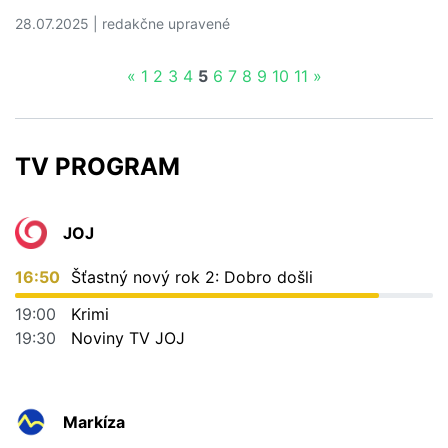
28.07.2025 | redakčne upravené
Čítať viac o Všeobecná zdravotná poisťovňa upozorňuje
«
1
2
3
4
5
6
7
8
9
10
11
»
TV PROGRAM
JOJ
16:50
Šťastný nový rok 2: Dobro došli
19:00
Krimi
19:30
Noviny TV JOJ
Markíza