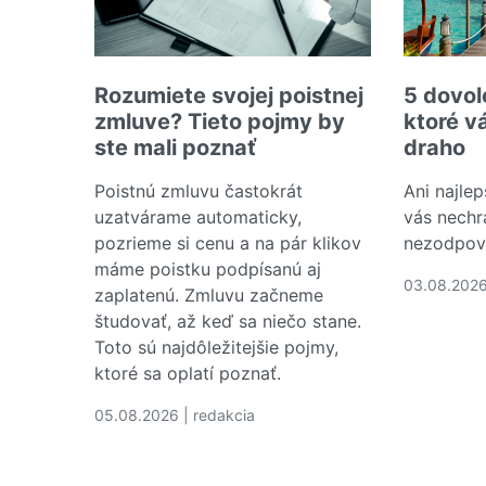
Rozumiete svojej poistnej
5 dovol
zmluve? Tieto pojmy by
ktoré v
ste mali poznať
draho
Poistnú zmluvu častokrát
Ani najlep
uzatvárame automaticky,
vás nechr
pozrieme si cenu a na pár klikov
nezodpov
máme poistku podpísanú aj
03.08.2026
zaplatenú. Zmluvu začneme
Čítať via
študovať, až keď sa niečo stane.
Toto sú najdôležitejšie pojmy,
ktoré sa oplatí poznať.
05.08.2026 | redakcia
Čítať viac o Rozumiete svojej poistnej zmluve?