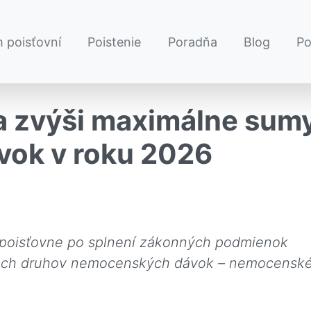
 poisťovní
Poistenie
Poradňa
Blog
P
a zvýši maximálne sum
ok v roku 2026
j poisťovne po splnení zákonných podmienok
roch druhov nemocenských dávok – nemocenské