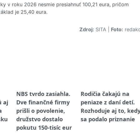
y v roku 2026 nesmie presiahnuť 100,21 eura, pričom
klad je 25,40 eura.
Zdroj:
SITA
|
Foto:
redakc
NBS tvrdo zasiahla.
Rodičia čakajú na
 aj
Dve finančné firmy
peniaze z daní detí.
a
prišli o povolenie,
Rozhoduje aj to, ked
isku
družstvo dostalo
sa podalo priznanie
pokutu 150-tisíc eur