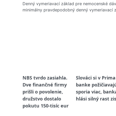
Denný vymeriavací základ pre nemocenské dávk
minimálny pravdepodobný denný vymeriavací zá
NBS tvrdo zasiahla.
Slováci si v Prima
Dve finančné firmy
banke požičiavajú
prišli o povolenie,
sporia viac, bank
družstvo dostalo
hlási silný rast z
pokutu 150-tisíc eur