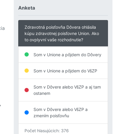
Anketa
Zdravotná poisťovňa Dôvera ohlásila
ia
kúpu zdravotnej poisťovne Union. Ako
to ovplyvní vaše rozhodnutie?
Som v Unione a pôjdem do Dôvery
Som v Unione a pôjdem do VšZP
Som v Dôvere alebo VšZP a aj tam
ostanem
y
Som v Dôvere alebo VšZP a
zmením poisťovňu
Počet hlasujúcich: 376