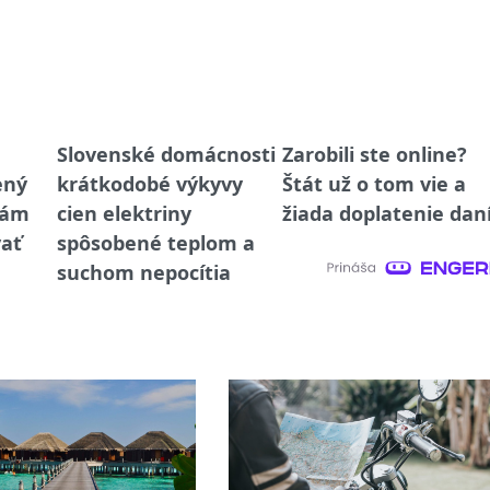
Slovenské domácnosti
Zarobili ste online?
ený
krátkodobé výkyvy
Štát už o tom vie a
vám
cien elektriny
žiada doplatenie dan
ať
spôsobené teplom a
suchom nepocítia