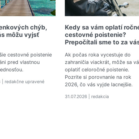
enkových chýb,
Kedy sa vám oplatí ročn
ás môžu vyjsť
cestovné poistenie?
Prepočítali sme to za vá
šie cestovné poistenie
Ak počas roka vycestuje do
áni pred vlastnou
zahraničia viackrát, môže sa v
ednosťou.
oplatiť celoročné poistenie.
Pozrite si porovnanie na rok
 | redakčne upravené
2026, čo vás vyjde lacnejšie.
c o 5 dovolenkových chýb, ktoré vás môžu vyjsť draho
31.07.2026 | redakcia
Čítať viac o Kedy sa vám oplatí
 Tieto pojmy by ste mali poznať