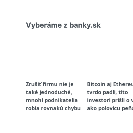
Vyberáme z banky.sk
Zrušiť firmu nie je
Bitcoin aj Ether
také jednoduché,
tvrdo padli, títo
mnohí podnikatelia
investori prišli o 
robia rovnakú chybu
ako polovicu peň