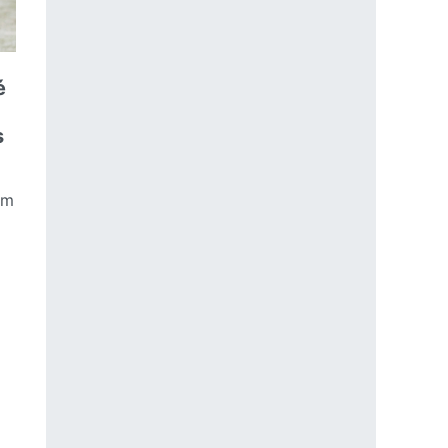
é
s
ám
 ročné cestovné poistenie? Prepočítali sme to za vás