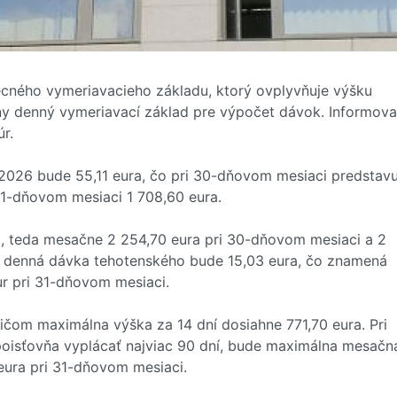
cného vymeriavacieho základu, ktorý ovplyvňuje výšku
y denný vymeriavací základ pre výpočet dávok. Informova
r.
026 bude 55,11 eura, čo pri 30-dňovom mesiaci predstavu
1-dňovom mesiaci 1 708,60 eura.
, teda mesačne 2 254,70 eura pri 30-dňovom mesiaci a 2
a denná dávka tehotenského bude 15,03 eura, čo znamená
r pri 31-dňovom mesiaci.
ičom maximálna výška za 14 dní dosiahne 771,70 eura. Pri
oisťovňa vyplácať najviac 90 dní, bude maximálna mesačn
eura pri 31-dňovom mesiaci.