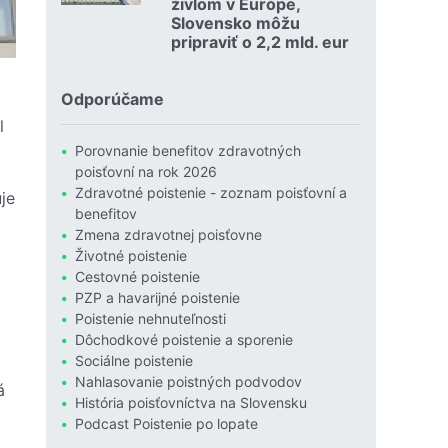
živlom v Európe,
Slovensko môžu
pripraviť o 2,2 mld. eur
Čítať viac o Povodne sú podľa Allianzu najničivejším živlom
Odporúčame
l
Porovnanie benefitov zdravotných
poisťovní na rok 2026
Zdravotné poistenie - zoznam poisťovní a
je
benefitov
Zmena zdravotnej poisťovne
Životné poistenie
Cestovné poistenie
PZP a havarijné poistenie
Poistenie nehnuteľnosti
Dôchodkové poistenie a sporenie
Sociálne poistenie
Nahlasovanie poistných podvodov
á
História poisťovníctva na Slovensku
Podcast Poistenie po lopate