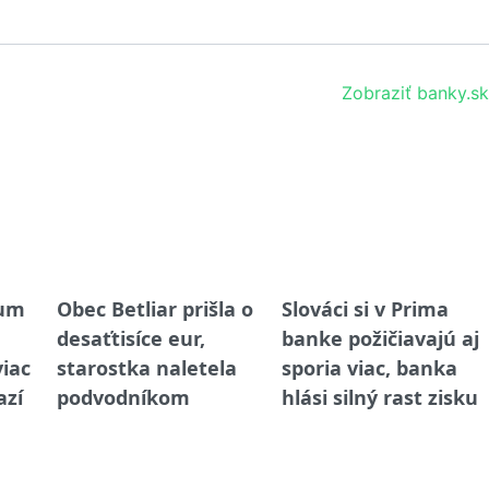
Zobraziť banky.sk
eum
Obec Betliar prišla o
Slováci si v Prima
desaťtisíce eur,
banke požičiavajú aj
viac
starostka naletela
sporia viac, banka
azí
podvodníkom
hlási silný rast zisku