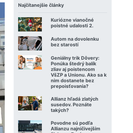
Najčítanejšie články
Kuriózne vianočné
18.12.2024 | | redakcia
poistné udalosti 2.
Čítať viac o Kuriózne vianočné poistné udalosti 2.
Autom na dovolenku
02.07.2026 |
bez starostí
Čítať viac o Autom na dovolenku bez starostí
Geniálny trik Dôvery:
06.07.2026 | | redakcia
Ponúka štedrý balík
zliav aj poistencom
VšZP a Unionu. Ako sa k
nim dostanete bez
prepoisťovania?
Čítať viac o Geniálny trik Dôvery: Ponúka štedrý balík zli
Allianz hľadá zlatých
08.07.2026 |
susedov. Poznáte
takých?
Čítať viac o Allianz hľadá zlatých susedov. Poznáte takých
Povodne sú podľa
23.07.2026 |
Allianzu najničivejším