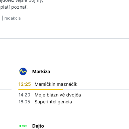
platí poznať.
sť sú v USA najčastejším dôvodom na osobný bankrot
 | redakcia
c o Rozumiete svojej poistnej zmluve? Tieto pojmy by ste m
Markíza
12:25
Mamičkin maznáčik
14:20
Moje bláznivé dvojča
16:05
Superinteligencia
Dajto