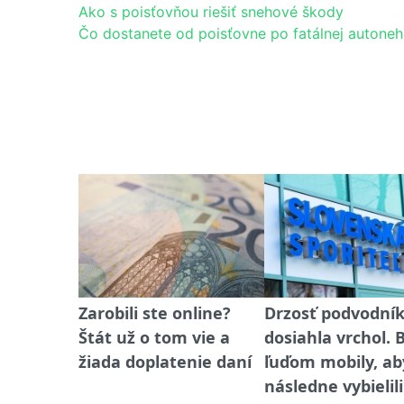
Ako s poisťovňou riešiť snehové škody
Čo dostanete od poisťovne po fatálnej autone
Zarobili ste online?
Drzosť podvodní
Štát už o tom vie a
dosiahla vrchol. 
žiada doplatenie daní
ľuďom mobily, ab
následne vybielil