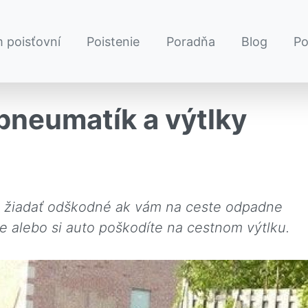
 poisťovní
Poistenie
Poradňa
Blog
P
pneumatík a výtlky
o žiadať odškodné ak vám na ceste odpadne
se alebo si auto poškodíte na cestnom výtlku.