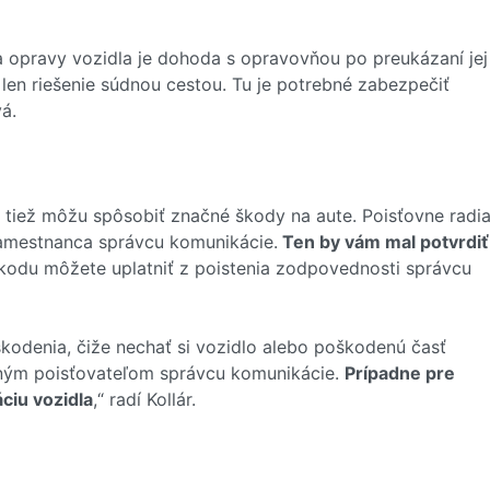
opravy vozidla je dohoda s opravovňou po preukázaní jej
len riešenie súdnou cestou. Tu je potrebné zabezpečiť
á.
m tiež môžu spôsobiť značné škody na aute. Poisťovne radi
zamestnanca správcu komunikácie.
Ten by vám mal potvrdiť
škodu môžete uplatniť z poistenia zodpovednosti správcu
odenia, čiže nechať si vozidlo alebo poškodenú časť
ným poisťovateľom správcu komunikácie.
Prípadne pre
ciu vozidla
,“ radí Kollár.