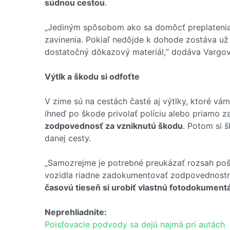
súdnou cestou
.
„Jediným spôsobom ako sa domôcť preplatenia 
zavinenia. Pokiaľ nedôjde k dohode zostáva už 
dostatočný dôkazový materiál,“ dodáva Vargov
Výtlk a škodu si odfoťte
V zime sú na cestách časté aj výtlky, ktoré vá
ihneď po škode privolať políciu alebo priamo 
zodpovednosť za vzniknutú škodu
. Potom si 
danej cesty.
„Samozrejme je potrebné preukázať rozsah pošk
vozidla riadne zadokumentovať zodpovednost
časovú tieseň si urobiť vlastnú fotodokumentá
Neprehliadnite:
Poisťovacie podvody sa dejú najmä pri autách