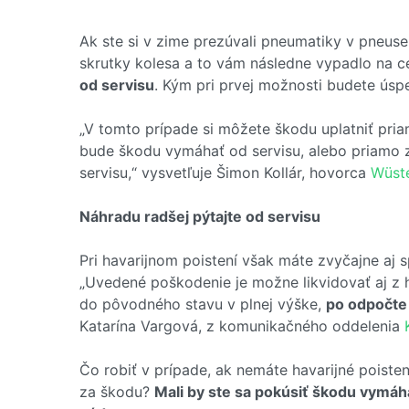
Ak ste si v zime prezúvali pneumatiky v pneuse
skrutky kolesa a to vám následne vypadlo na 
od servisu
. Kým pri prvej možnosti budete úsp
„V tomto prípade si môžete škodu uplatniť pria
bude škodu vymáhať od servisu, alebo priamo 
servisu,“ vysvetľuje Šimon Kollár, hovorca
Wüste
Náhradu radšej pýtajte od servisu
Pri havarijnom poistení však máte zvyčajne aj 
„Uvedené poškodenie je možne likvidovať aj z h
do pôvodného stavu v plnej výške,
po odpočte 
Katarína Vargová, z komunikačného oddelenia
Čo robiť v prípade, ak nemáte havarijné poisten
za škodu?
Mali by ste sa pokúsiť škodu vymáh