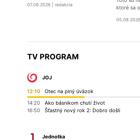
07.08.2026 | redakcia
ktoré sa o
Čítať viac o Náklady na zdravotnú starostlivo
05.08.2026
Čítať via
TV PROGRAM
JOJ
12:10
Otec na plný úväzok
14:20
Ako básnikom chutí život
16:50
Šťastný nový rok 2: Dobro došli
Jednotka