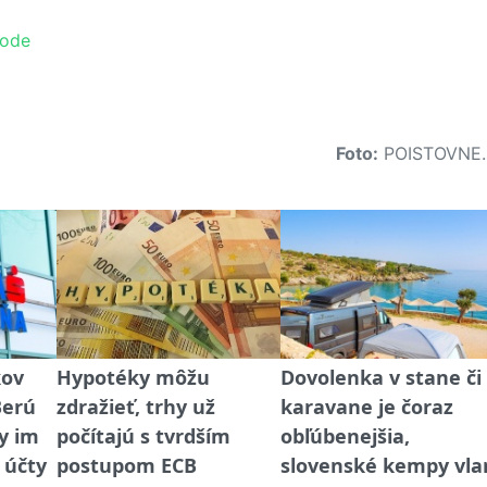
hode
Foto:
POISTOVNE.
kov
Hypotéky môžu
Dovolenka v stane či
Berú
zdražieť, trhy už
karavane je čoraz
y im
počítajú s tvrdším
obľúbenejšia,
i účty
postupom ECB
slovenské kempy vla