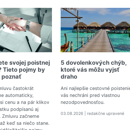
te svojej poistnej
5 dovolenkových chýb,
 Tieto pojmy by
ktoré vás môžu vyjsť
i poznať
draho
mluvu častokrát
Ani najlepšie cestovné poisteni
e automaticky,
vás nechráni pred vlastnou
si cenu a na pár klikov
nezodpovednosťou.
tku podpísanú aj
03.08.2026 | redakčne upravené
. Zmluvu začneme
Čítať viac o 5 dovolenkových c
 až keď sa niečo stane.
jdôležitejšie pojmy,