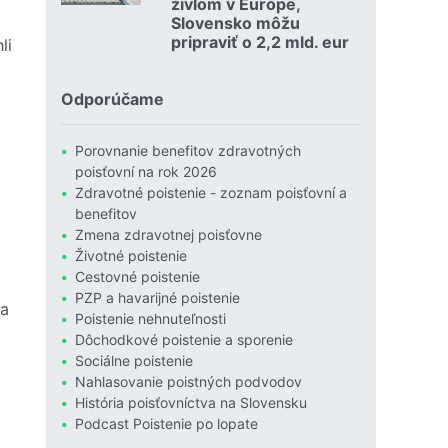
živlom v Európe,
Slovensko môžu
pripraviť o 2,2 mld. eur
li
Čítať viac o Povodne sú podľa Allianzu najničivejším živlom
Odporúčame
Porovnanie benefitov zdravotných
poisťovní na rok 2026
Zdravotné poistenie - zoznam poisťovní a
benefitov
Zmena zdravotnej poisťovne
Životné poistenie
Cestovné poistenie
PZP a havarijné poistenie
la
Poistenie nehnuteľnosti
Dôchodkové poistenie a sporenie
Sociálne poistenie
Nahlasovanie poistných podvodov
História poisťovníctva na Slovensku
Podcast Poistenie po lopate