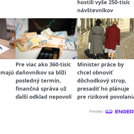
hostili vyše 250-tisíc
návštevníkov
Pre viac ako 360-tisíc
Minister práce by
emajú
daňovníkov sa blíži
chcel obnoviť
posledný termín,
dôchodkový strop,
finančná správa už
presadiť ho plánuje
ďalší odklad nepovolí
pre rizikové povolani