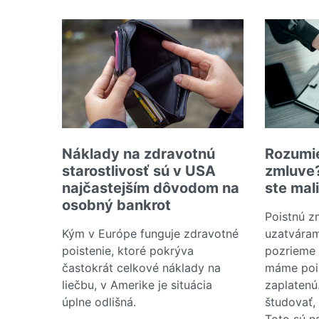
Náklady na zdravotnú
Rozumie
starostlivosť sú v USA
zmluve?
najčastejším dôvodom na
ste mal
osobný bankrot
Poistnú z
Kým v Európe funguje zdravotné
uzatváram
poistenie, ktoré pokrýva
pozrieme 
častokrát celkové náklady na
máme pois
liečbu, v Amerike je situácia
zaplatenú
úplne odlišná.
študovať,
Toto sú na