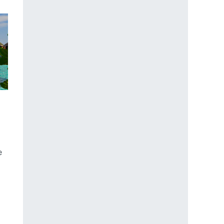
e
hýb, ktoré vás môžu vyjsť draho