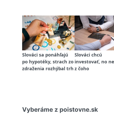
Slováci sa ponáhľajú
Slováci chcú
po hypotéky, strach zo
investovať, no n
zdraženia rozhýbal trh
z čoho
Vyberáme z poistovne.sk