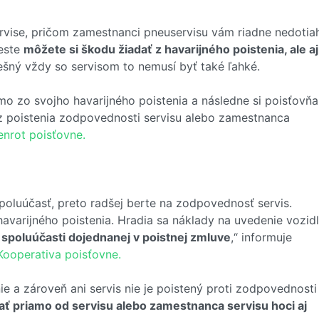
rvise, pričom zamestnanci pneuservisu vám riadne nedotiah
ceste
môžete si škodu žiadať z havarijného poistenia, ale aj
ešný vždy so servisom to nemusí byť také ľahké.
mo zo svojho havarijného poistenia a následne si poisťovňa
z poistenia zodpovednosti servisu alebo zamestnanca
nrot poisťovne.
spoluúčasť, preto radšej berte na zodpovednosť servis.
avarijného poistenia. Hradia sa náklady na uvedenie vozid
spoluúčasti dojednanej v poistnej zmluve
,“ informuje
Kooperativa poisťovne.
ie a zároveň ani servis nie je poistený proti zodpovednosti
ať priamo od servisu alebo zamestnanca servisu hoci aj