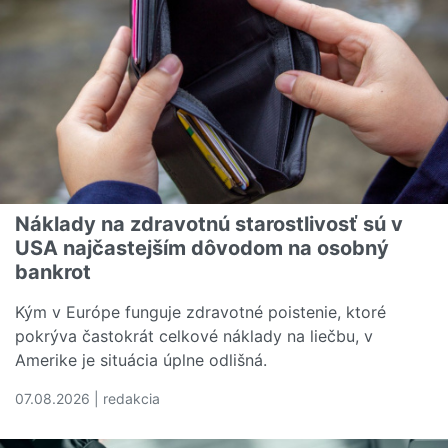
Náklady na zdravotnú starostlivosť sú v
USA najčastejším dôvodom na osobný
bankrot
Kým v Európe funguje zdravotné poistenie, ktoré
pokrýva častokrát celkové náklady na liečbu, v
Amerike je situácia úplne odlišná.
07.08.2026 | redakcia
Čítať viac o Náklady na zdravotnú starostlivosť sú v U