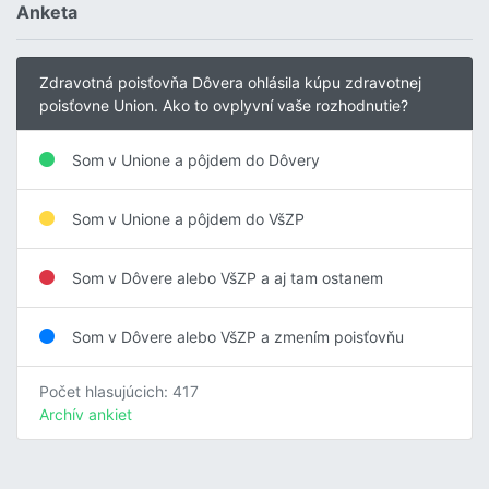
Anketa
Zdravotná poisťovňa Dôvera ohlásila kúpu zdravotnej
poisťovne Union. Ako to ovplyvní vaše rozhodnutie?
Som v Unione a pôjdem do Dôvery
Som v Unione a pôjdem do VšZP
Som v Dôvere alebo VšZP a aj tam ostanem
Som v Dôvere alebo VšZP a zmením poisťovňu
Počet hlasujúcich: 417
Archív ankiet