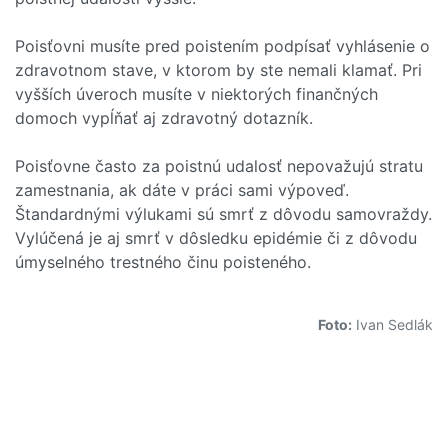
Poisťovni musíte pred poistením podpísať vyhlásenie o
zdravotnom stave, v ktorom by ste nemali klamať. Pri
vyšších úveroch musíte v niektorých finančných
domoch vypĺňať aj zdravotný dotazník.
Poisťovne často za poistnú udalosť nepovažujú stratu
zamestnania, ak dáte v práci sami výpoveď.
Štandardnými výlukami sú smrť z dôvodu samovraždy.
Vylúčená je aj smrť v dôsledku epidémie či z dôvodu
úmyselného trestného činu poisteného.
Foto:
Ivan Sedlák