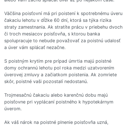
Väčšina poisťovní má pri poistení k spotrebnému úveru
čakaciu lehotu v dĺžke 60 dní, ktorá sa týka rizika
straty zamestnania. Ak stratíte prácu v priebehu dvoch
či troch mesiacov poisťovňa, s ktorou banka
spolupracuje to nebude považovať za poistnú udalosť
a úver vám splácať nezačne.
S poistným krytím pre prípad úmrtia majú poistné
domy ochrannú lehotu pol roka medzi uzatvorením
úverovej zmluvy a začiatkom poistenia. Ak zomriete
skôr, poistné vaši pozostalí nedostanú.
Trojmesačnú čakaciu alebo karenčnú dobu majú
poisťovne pri vyplácaní poistného k hypotekárnym
úverom.
Ak váš nárok na poistné plnenie poisťovňa uzná,