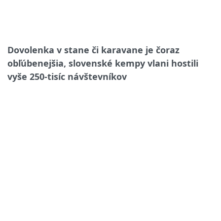
Dovolenka v stane či karavane je čoraz
obľúbenejšia, slovenské kempy vlani hostili
vyše 250-tisíc návštevníkov