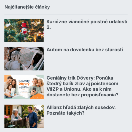
Najčítanejšie články
Kuriózne vianočné poistné udalosti
18.12.2024 | | redakcia
2.
Čítať viac o Kuriózne vianočné poistné udalosti 2.
Autom na dovolenku bez starostí
02.07.2026 |
Čítať viac o Autom na dovolenku bez starostí
Geniálny trik Dôvery: Ponúka
06.07.2026 | | redakcia
štedrý balík zliav aj poistencom
VšZP a Unionu. Ako sa k nim
dostanete bez prepoisťovania?
Čítať viac o Geniálny trik Dôvery: Ponúka štedrý balík zliav aj p
Allianz hľadá zlatých susedov.
08.07.2026 |
Poznáte takých?
Čítať viac o Allianz hľadá zlatých susedov. Poznáte takých?