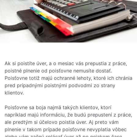
Ak si poistíte úver, a o mesiac vás prepustia z práce,
poistné plnenie od poisťovne nemusíte dostať.
Poisťovne totiž majú ochranné lehoty, ktoré ich chránia
pred prípadnými poistnými podvodmi zo strany
klientov.
Poisťovne sa boja najmä takých klientov, ktorí
napríklad majú informáciu, že budú prepustení z práce,
ale predtým si účelovo poistia úver. Aj preto vám
plnenie v takom prípade poisťovne nevyplatia vôbec
alebo vám začnú splácať úver až po nejakom čase.