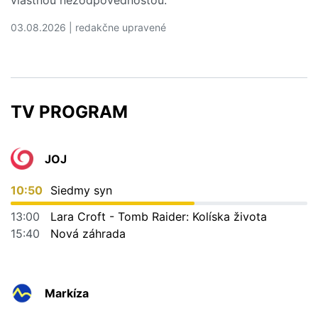
03.08.2026 | redakčne upravené
Čítať viac o 5 dovolenkových chýb, ktoré vás môžu vyjs
TV PROGRAM
JOJ
10:50
Siedmy syn
13:00
Lara Croft - Tomb Raider: Kolíska života
15:40
Nová záhrada
Markíza