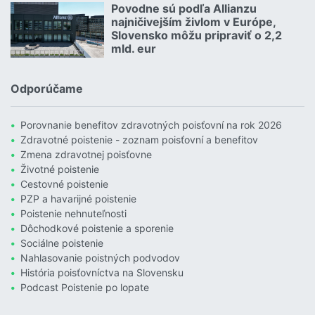
Povodne sú podľa Allianzu
23.07.2026 |
najničivejším živlom v Európe,
Slovensko môžu pripraviť o 2,2
mld. eur
Čítať viac o Povodne sú podľa Allianzu najničivejším živlom v Euró
Odporúčame
Porovnanie benefitov zdravotných poisťovní na rok 2026
Zdravotné poistenie - zoznam poisťovní a benefitov
Zmena zdravotnej poisťovne
Životné poistenie
Cestovné poistenie
PZP a havarijné poistenie
Poistenie nehnuteľnosti
Dôchodkové poistenie a sporenie
Sociálne poistenie
Nahlasovanie poistných podvodov
História poisťovníctva na Slovensku
Podcast Poistenie po lopate