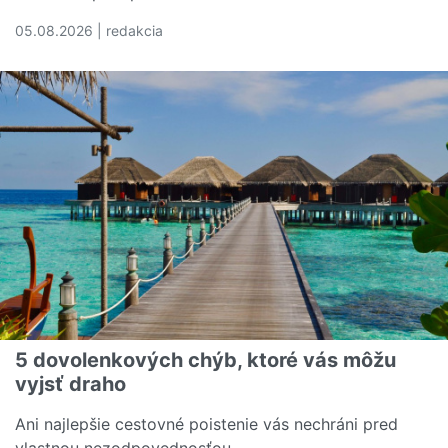
05.08.2026 | redakcia
Čítať viac o Rozumiete svojej poistnej zmluve? Tieto poj
5 dovolenkových chýb, ktoré vás môžu
vyjsť draho
Ani najlepšie cestovné poistenie vás nechráni pred
vlastnou nezodpovednosťou.