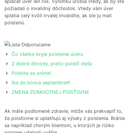
splácať úver len rok. Výnimku urobia vtedy, ak by ste
požiadali o invalidný dôchodok. Vtedy vám úver
splatia celý kvôli trvalej invalidite, ak ste ju mali
poistenú.
Čo všetko kryje poistenie úveru
2 dobré dôvody, prečo poistiť dieťa
Poistite sa online!
Iba do konca septembra!!!
ZMENA ZDRAVOTNEJ POISŤOVNE
Ak máte podlomené zdravie, môže vás prekvapiť to,
že poisťovne si uplatňujú aj výluky z poistenia. Bránia
sa napríklad chorým klientom, u ktorých je riziko
poistnej udalosti vyššie.