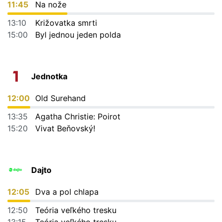
11:45
Na nože
13:10
Križovatka smrti
15:00
Byl jednou jeden polda
Jednotka
12:00
Old Surehand
13:35
Agatha Christie: Poirot
15:20
Vivat Beňovský!
Dajto
12:05
Dva a pol chlapa
12:50
Teória veľkého tresku
13:15
Teória veľkého tresku