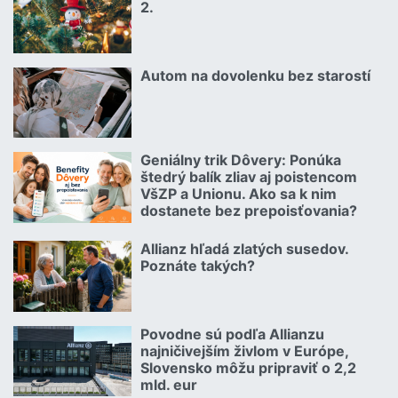
2.
Čítať viac o Kuriózne vianočné poistné udalosti 2.
Autom na dovolenku bez starostí
02.07.2026 |
Čítať viac o Autom na dovolenku bez starostí
Geniálny trik Dôvery: Ponúka
06.07.2026 | | redakcia
štedrý balík zliav aj poistencom
VšZP a Unionu. Ako sa k nim
dostanete bez prepoisťovania?
Čítať viac o Geniálny trik Dôvery: Ponúka štedrý balík zliav aj p
Allianz hľadá zlatých susedov.
08.07.2026 |
Poznáte takých?
Čítať viac o Allianz hľadá zlatých susedov. Poznáte takých?
Povodne sú podľa Allianzu
23.07.2026 |
najničivejším živlom v Európe,
Slovensko môžu pripraviť o 2,2
mld. eur