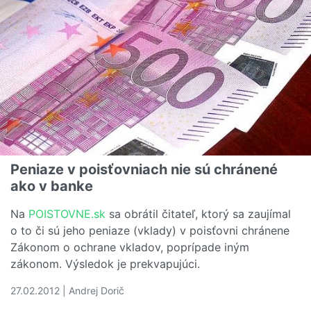
Peniaze v poisťovniach nie sú chránené
ako v banke
Na
POISTOVNE.sk
sa obrátil čitateľ, ktorý sa zaujímal
o to či sú jeho peniaze (vklady) v poisťovni chránene
Zákonom o ochrane vkladov, poprípade iným
zákonom. Výsledok je prekvapujúci.
27.02.2012 | Andrej Dorič
Čítať viac o Peniaze v poisťovniach nie sú chránené ako