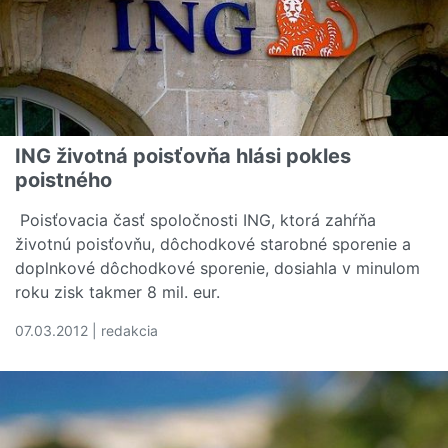
ING životná poisťovňa hlási pokles
poistného
Poisťovacia časť spoločnosti ING, ktorá zahŕňa
životnú poisťovňu, dôchodkové starobné sporenie a
doplnkové dôchodkové sporenie, dosiahla v minulom
roku zisk takmer 8 mil. eur.
07.03.2012 | redakcia
Čítať viac o ING životná poisťovňa hlási pokles poistnéh