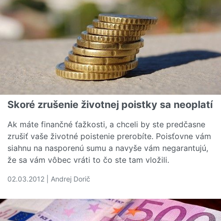
Skoré zrušenie životnej poistky sa neoplatí
Ak máte finančné ťažkosti, a chceli by ste predčasne
zrušiť vaše životné poistenie prerobíte. Poisťovne vám
siahnu na nasporenú sumu a navyše vám negarantujú,
že sa vám vôbec vráti to čo ste tam vložili.
02.03.2012 | Andrej Dorič
Čítať viac o Skoré zrušenie životnej poistky sa neoplatí