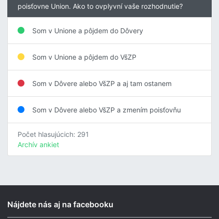
poisťovne Union. Ako to ovplyvní vaše rozhodnutie?
Som v Unione a pôjdem do Dôvery
Som v Unione a pôjdem do VšZP
Som v Dôvere alebo VšZP a aj tam ostanem
Som v Dôvere alebo VšZP a zmením poisťovňu
Počet hlasujúcich: 291
Archív ankiet
Nájdete nás aj na facebooku