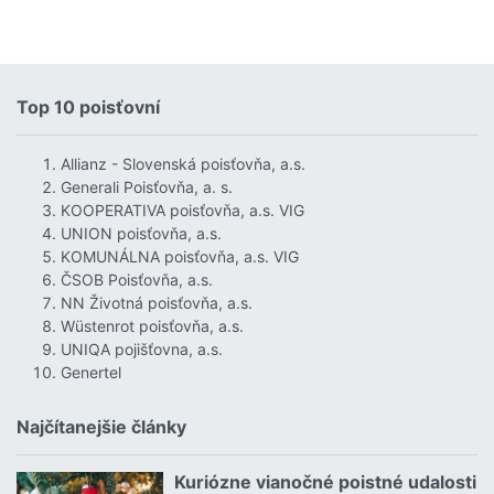
Top 10 poisťovní
Allianz - Slovenská poisťovňa, a.s.
Generali Poisťovňa, a. s.
KOOPERATIVA poisťovňa, a.s. VIG
UNION poisťovňa, a.s.
KOMUNÁLNA poisťovňa, a.s. VIG
ČSOB Poisťovňa, a.s.
NN Životná poisťovňa, a.s.
Wüstenrot poisťovňa, a.s.
UNIQA pojišťovna, a.s.
Genertel
Najčítanejšie články
Kuriózne vianočné poistné udalosti
18.12.2024 | | redakcia