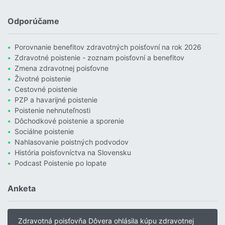
Čítať viac o Povodne sú podľa Allianzu najničivejším živlom v Euró
Odporúčame
Porovnanie benefitov zdravotných poisťovní na rok 2026
Zdravotné poistenie - zoznam poisťovní a benefitov
Zmena zdravotnej poisťovne
Životné poistenie
Cestovné poistenie
PZP a havarijné poistenie
Poistenie nehnuteľnosti
Dôchodkové poistenie a sporenie
Sociálne poistenie
Nahlasovanie poistných podvodov
História poisťovníctva na Slovensku
Podcast Poistenie po lopate
Anketa
Zdravotná poisťovňa Dôvera ohlásila kúpu zdravotnej