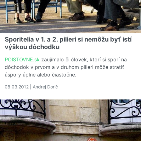
Sporitelia v 1. a 2. pilieri si nemôžu byť istí
výškou dôchodku
POISTOVNE.sk
zaujímalo či človek, ktorí si sporí na
dôchodok v prvom a v druhom pilieri môže stratiť
úspory úplne alebo čiastočne.
08.03.2012 | Andrej Dorič
Čítať viac o Sporitelia v 1. a 2. pilieri si nemôžu byť ist