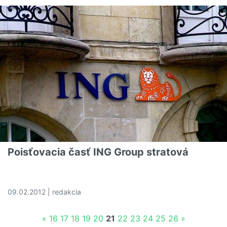
Poisťovacia časť ING Group stratová
09.02.2012 | redakcia
Čítať viac o Poisťovacia časť ING Group stratová
«
16
17
18
19
20
21
22
23
24
25
26
»