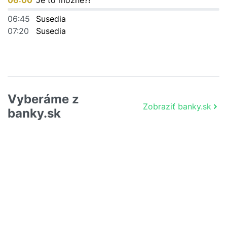
06:00
Je to možné?!
06:45
Susedia
07:20
Susedia
Vyberáme z
Zobraziť banky.sk
banky.sk