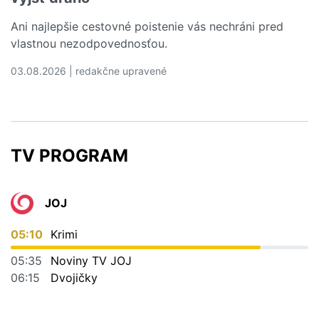
Ani najlepšie cestovné poistenie vás nechráni pred
vlastnou nezodpovednosťou.
03.08.2026 | redakčne upravené
Čítať viac o 5 dovolenkových chýb, ktoré vás môžu vyjs
TV PROGRAM
JOJ
05:10
Krimi
05:35
Noviny TV JOJ
06:15
Dvojičky