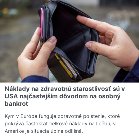
Náklady na zdravotnú starostlivosť sú v
USA najčastejším dôvodom na osobný
bankrot
Kým v Európe funguje zdravotné poistenie, ktoré
pokrýva častokrát celkové náklady na liečbu, v
Amerike je situácia úplne odlišná.