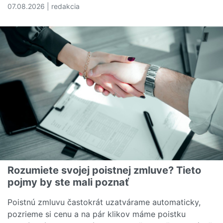
07.08.2026 | redakcia
Čítať viac o Náklady na zdravotnú starostlivosť sú v U
Rozumiete svojej poistnej zmluve? Tieto
pojmy by ste mali poznať
Poistnú zmluvu častokrát uzatvárame automaticky,
pozrieme si cenu a na pár klikov máme poistku