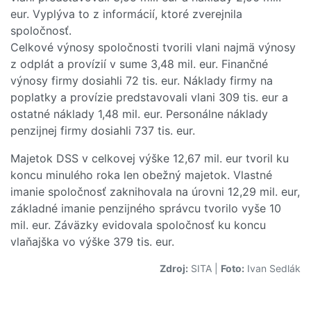
eur. Vyplýva to z informácií, ktoré zverejnila
spoločnosť.
Celkové výnosy spoločnosti tvorili vlani najmä výnosy
z odplát a provízií v sume 3,48 mil. eur. Finančné
výnosy firmy dosiahli 72 tis. eur. Náklady firmy na
poplatky a provízie predstavovali vlani 309 tis. eur a
ostatné náklady 1,48 mil. eur. Personálne náklady
penzijnej firmy dosiahli 737 tis. eur.
Majetok DSS v celkovej výške 12,67 mil. eur tvoril ku
koncu minulého roka len obežný majetok. Vlastné
imanie spoločnosť zaknihovala na úrovni 12,29 mil. eur,
základné imanie penzijného správcu tvorilo vyše 10
mil. eur. Záväzky evidovala spoločnosť ku koncu
vlaňajška vo výške 379 tis. eur.
Zdroj:
SITA
|
Foto:
Ivan Sedlák