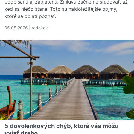
podpísanú aj zaplatenú. Zmluvu začneme študovať, až
keď sa niečo stane. Toto sú najdôležitejšie pojmy,
ktoré sa oplatí poznať.
05.08.2026 | redakcia
Čítať viac o Rozumiete svojej poistnej zmluve? Tieto poj
5 dovolenkových chýb, ktoré vás môžu
vyjsť draho