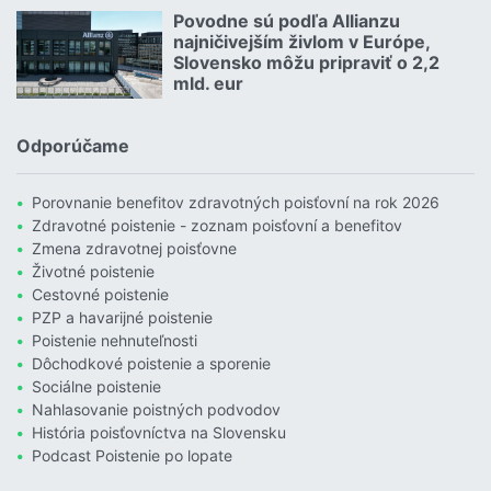
Čítať viac o Allianz hľadá zlatých susedov. Poznáte takých?
Povodne sú podľa Allianzu
23.07.2026 |
najničivejším živlom v Európe,
Slovensko môžu pripraviť o 2,2
mld. eur
Čítať viac o Povodne sú podľa Allianzu najničivejším živlom v Euró
Odporúčame
Porovnanie benefitov zdravotných poisťovní na rok 2026
Zdravotné poistenie - zoznam poisťovní a benefitov
Zmena zdravotnej poisťovne
Životné poistenie
Cestovné poistenie
PZP a havarijné poistenie
Poistenie nehnuteľnosti
Dôchodkové poistenie a sporenie
Sociálne poistenie
Nahlasovanie poistných podvodov
História poisťovníctva na Slovensku
Podcast Poistenie po lopate