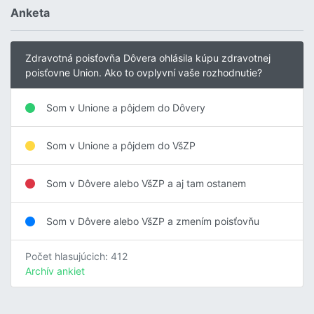
Anketa
Zdravotná poisťovňa Dôvera ohlásila kúpu zdravotnej
poisťovne Union. Ako to ovplyvní vaše rozhodnutie?
Som v Unione a pôjdem do Dôvery
Som v Unione a pôjdem do VšZP
Som v Dôvere alebo VšZP a aj tam ostanem
Som v Dôvere alebo VšZP a zmením poisťovňu
Počet hlasujúcich: 412
Archív ankiet