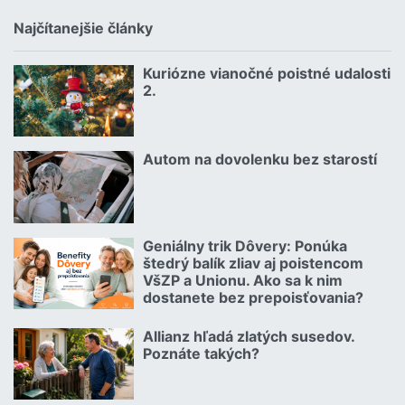
Najčítanejšie články
Kuriózne vianočné poistné udalosti
18.12.2024 | | redakcia
2.
Čítať viac o Kuriózne vianočné poistné udalosti 2.
Autom na dovolenku bez starostí
02.07.2026 |
Čítať viac o Autom na dovolenku bez starostí
Geniálny trik Dôvery: Ponúka
06.07.2026 | | redakcia
štedrý balík zliav aj poistencom
VšZP a Unionu. Ako sa k nim
dostanete bez prepoisťovania?
Čítať viac o Geniálny trik Dôvery: Ponúka štedrý balík zliav aj p
Allianz hľadá zlatých susedov.
08.07.2026 |
Poznáte takých?