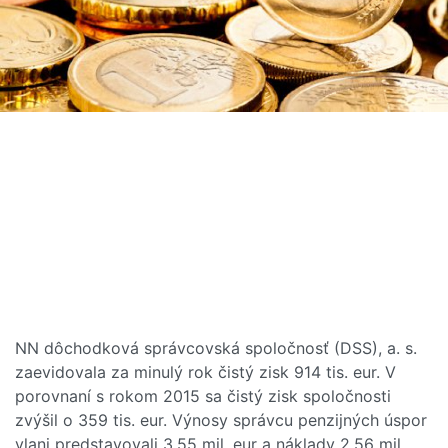
NN dôchodková správcovská spoločnosť (DSS), a. s.
zaevidovala za minulý rok čistý zisk 914 tis. eur. V
porovnaní s rokom 2015 sa čistý zisk spoločnosti
zvýšil o 359 tis. eur. Výnosy správcu penzijných úspor
vlani predstavovali 3,55 mil. eur a náklady 2,56 mil.