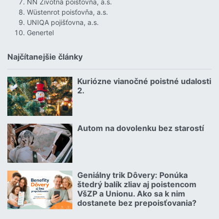
NN Životná poisťovňa, a.s.
Wüstenrot poisťovňa, a.s.
UNIQA pojišťovna, a.s.
Genertel
Najčítanejšie články
Kuriózne vianočné poistné udalosti
18.12.2024 | | redakcia
2.
Čítať viac o Kuriózne vianočné poistné udalosti 2.
Autom na dovolenku bez starostí
02.07.2026 |
Čítať viac o Autom na dovolenku bez starostí
Geniálny trik Dôvery: Ponúka
06.07.2026 | | redakcia
štedrý balík zliav aj poistencom
VšZP a Unionu. Ako sa k nim
dostanete bez prepoisťovania?
Čítať viac o Geniálny trik Dôvery: Ponúka štedrý balík zliav aj p