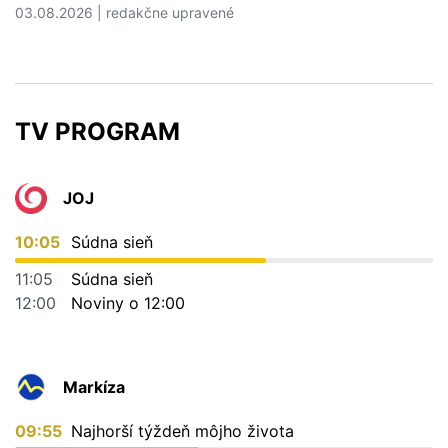
03.08.2026 | redakčne upravené
Čítať viac o 5 dovolenkových chýb, ktoré vás môžu vyjs
TV PROGRAM
JOJ
10:05
Súdna sieň
11:05
Súdna sieň
12:00
Noviny o 12:00
Markíza
09:55
Najhorší týždeň môjho života