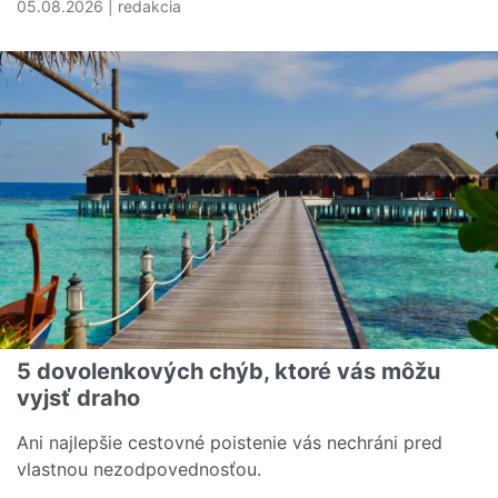
05.08.2026 | redakcia
Čítať viac o Rozumiete svojej poistnej zmluve? Tieto poj
5 dovolenkových chýb, ktoré vás môžu
vyjsť draho
Ani najlepšie cestovné poistenie vás nechráni pred
vlastnou nezodpovednosťou.