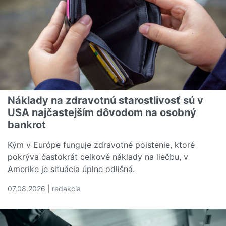
Náklady na zdravotnú starostlivosť sú v
USA najčastejším dôvodom na osobný
bankrot
Kým v Európe funguje zdravotné poistenie, ktoré
pokrýva častokrát celkové náklady na liečbu, v
Amerike je situácia úplne odlišná.
07.08.2026 | redakcia
Čítať viac o Náklady na zdravotnú starostlivosť sú v U