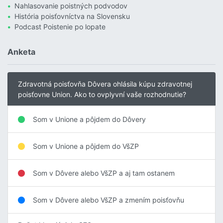
Nahlasovanie poistných podvodov
História poisťovníctva na Slovensku
Podcast Poistenie po lopate
Anketa
Zdravotná poisťovňa Dôvera ohlásila kúpu zdravotnej
poisťovne Union. Ako to ovplyvní vaše rozhodnutie?
Som v Unione a pôjdem do Dôvery
Som v Unione a pôjdem do VšZP
Som v Dôvere alebo VšZP a aj tam ostanem
Som v Dôvere alebo VšZP a zmením poisťovňu