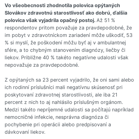
Vo všeobecnosti zhodnotila polovica opýtaných
Slovákov zdravotnú starostlivosť ako dobrú, ďalšia
polovica však vyjadrila opačný postoj.
Až 51 %
respondentov pritom považuje za pravdepodobné, že
im pobyt v zdravotníckom zariadení môže uškodiť, 53
% si myslí, že poškodení môžu byť aj v ambulantnej
sfére, a to chybným stanovením diagnózy, liečby či
liekov. Približne 40 % takéto negatívne udalosti však
nepovažuje za pravdepodobné.
Z opýtaných sa 23 percent vyjadrilo, že oni sami alebo
ich rodinní príslušníci mali negatívnu skúsenosť pri
poskytovaní zdravotnej starostlivosti, ale iba 21
percent z nich to aj nahlásilo príslušným orgánom.
Medzi takéto nepríjemné udalosti sa počítajú napríklad
nemocničné infekcie, nesprávna diagnóza či
pochybenie pri operácii alebo predpisovaní a
dávkovaní liekov.