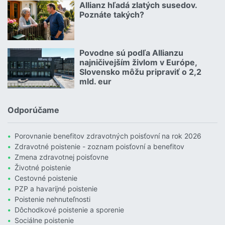
Allianz hľadá zlatých susedov.
08.07.2026 |
Poznáte takých?
Čítať viac o Allianz hľadá zlatých susedov. Poznáte takých?
Povodne sú podľa Allianzu
23.07.2026 |
najničivejším živlom v Európe,
Slovensko môžu pripraviť o 2,2
mld. eur
Čítať viac o Povodne sú podľa Allianzu najničivejším živlom v Euró
Odporúčame
Porovnanie benefitov zdravotných poisťovní na rok 2026
Zdravotné poistenie - zoznam poisťovní a benefitov
Zmena zdravotnej poisťovne
Životné poistenie
Cestovné poistenie
PZP a havarijné poistenie
Poistenie nehnuteľnosti
Dôchodkové poistenie a sporenie
Sociálne poistenie