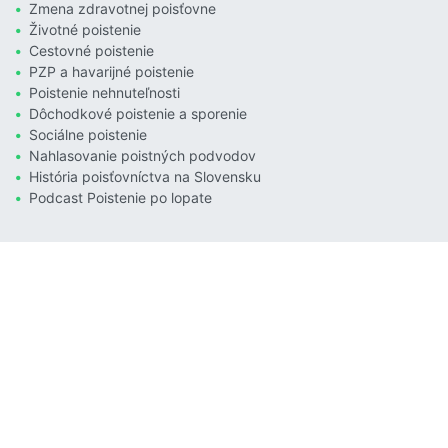
Zmena zdravotnej poisťovne
Životné poistenie
Cestovné poistenie
PZP a havarijné poistenie
Poistenie nehnuteľnosti
Dôchodkové poistenie a sporenie
Sociálne poistenie
Nahlasovanie poistných podvodov
História poisťovníctva na Slovensku
Podcast Poistenie po lopate
Anketa
Zdravotná poisťovňa Dôvera ohlásila kúpu zdravotnej
poisťovne Union. Ako to ovplyvní vaše rozhodnutie?
Som v Unione a pôjdem do Dôvery
Som v Unione a pôjdem do VšZP