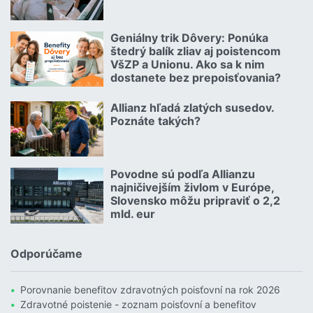
Čítať viac o Autom na dovolenku bez starostí
Geniálny trik Dôvery: Ponúka
06.07.2026 | | redakcia
štedrý balík zliav aj poistencom
VšZP a Unionu. Ako sa k nim
dostanete bez prepoisťovania?
Čítať viac o Geniálny trik Dôvery: Ponúka štedrý balík zliav aj p
Allianz hľadá zlatých susedov.
08.07.2026 |
Poznáte takých?
Čítať viac o Allianz hľadá zlatých susedov. Poznáte takých?
Povodne sú podľa Allianzu
23.07.2026 |
najničivejším živlom v Európe,
Slovensko môžu pripraviť o 2,2
mld. eur
Čítať viac o Povodne sú podľa Allianzu najničivejším živlom v Euró
Odporúčame
Porovnanie benefitov zdravotných poisťovní na rok 2026
Zdravotné poistenie - zoznam poisťovní a benefitov