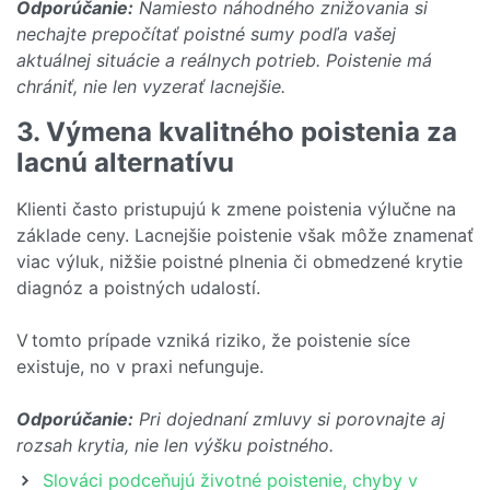
Odporúčanie:
Namiesto náhodného znižovania si
nechajte prepočítať poistné sumy podľa vašej
aktuálnej situácie a reálnych potrieb. Poistenie má
chrániť, nie len vyzerať lacnejšie.
3. Výmena kvalitného poistenia za
lacnú alternatívu
Klienti často pristupujú k zmene poistenia výlučne na
základe ceny. Lacnejšie poistenie však môže znamenať
viac výluk, nižšie poistné plnenia či obmedzené krytie
diagnóz a poistných udalostí.
V tomto prípade vzniká riziko, že poistenie síce
existuje, no v praxi nefunguje.
Odporúčanie:
Pri dojednaní zmluvy si porovnajte aj
rozsah krytia, nie len výšku poistného.
Slováci podceňujú životné poistenie, chyby v