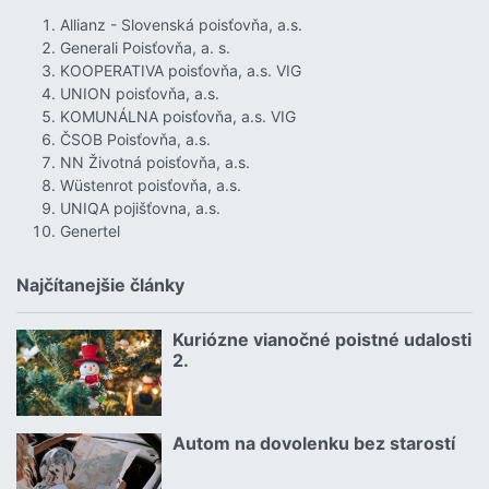
Allianz - Slovenská poisťovňa, a.s.
Generali Poisťovňa, a. s.
KOOPERATIVA poisťovňa, a.s. VIG
UNION poisťovňa, a.s.
KOMUNÁLNA poisťovňa, a.s. VIG
ČSOB Poisťovňa, a.s.
NN Životná poisťovňa, a.s.
Wüstenrot poisťovňa, a.s.
UNIQA pojišťovna, a.s.
Genertel
Najčítanejšie články
Kuriózne vianočné poistné udalosti
18.12.2024 | | redakcia
2.
Čítať viac o Kuriózne vianočné poistné udalosti 2.
Autom na dovolenku bez starostí
02.07.2026 |