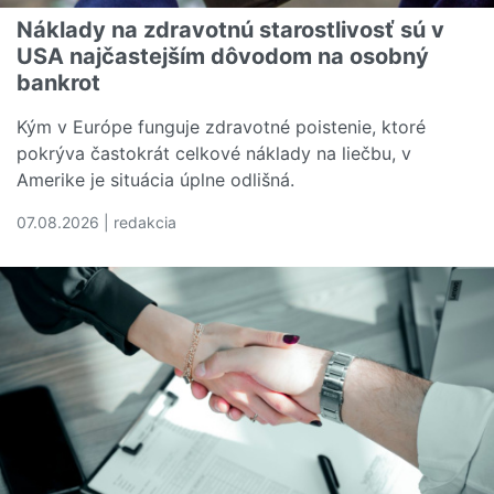
Náklady na zdravotnú starostlivosť sú v
USA najčastejším dôvodom na osobný
bankrot
Kým v Európe funguje zdravotné poistenie, ktoré
pokrýva častokrát celkové náklady na liečbu, v
Amerike je situácia úplne odlišná.
07.08.2026 | redakcia
Čítať viac o Náklady na zdravotnú starostlivosť sú v U