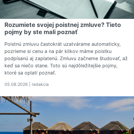
Rozumiete svojej poistnej zmluve? Tieto
pojmy by ste mali poznať
Poistnú zmluvu častokrát uzatvárame automaticky,
pozrieme si cenu a na pár klikov máme poistku
podpísanú aj zaplatenú. Zmluvu začneme študovať, až
keď sa niečo stane. Toto sú najdôležitejšie pojmy,
ktoré sa oplatí poznať.
05.08.2026 | redakcia
Čítať viac o Rozumiete svojej poistnej zmluve? Tieto poj