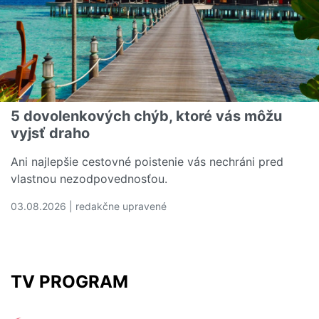
5 dovolenkových chýb, ktoré vás môžu
vyjsť draho
Ani najlepšie cestovné poistenie vás nechráni pred
vlastnou nezodpovednosťou.
03.08.2026 | redakčne upravené
Čítať viac o 5 dovolenkových chýb, ktoré vás môžu vyjs
TV PROGRAM