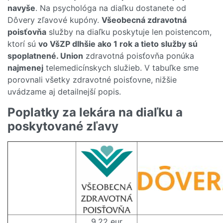
navyše
. Na psychológa na diaľku dostanete od
Dôvery zľavové kupóny.
Všeobecná zdravotná
poisťovňa
služby na diaľku poskytuje len poistencom,
ktorí sú
vo VšZP dlhšie ako 1 rok a tieto služby sú
spoplatnené. Union
zdravotná poisťovňa ponúka
najmenej
telemedicínskych služieb. V tabuľke sme
porovnali všetky zdravotné poisťovne, nižšie
uvádzame aj detailnejší popis.
Poplatky za lekára na diaľku a
poskytované zľavy
9,22 eur