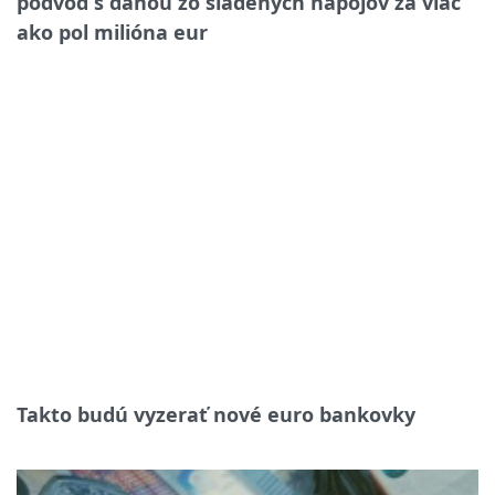
podvod s daňou zo sladených nápojov za viac
ako pol milióna eur
Takto budú vyzerať nové euro bankovky