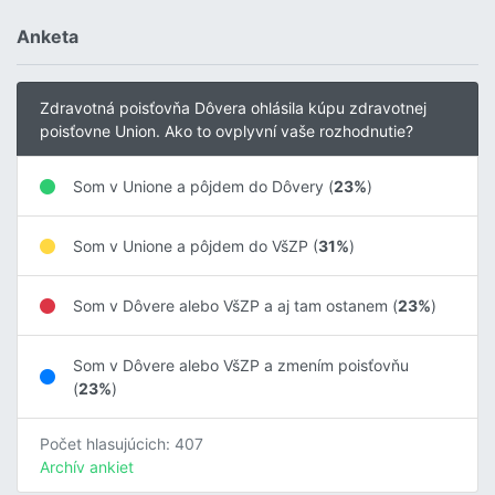
Anketa
Zdravotná poisťovňa Dôvera ohlásila kúpu zdravotnej
poisťovne Union. Ako to ovplyvní vaše rozhodnutie?
Som v Unione a pôjdem do Dôvery (
23%
)
Som v Unione a pôjdem do VšZP (
31%
)
Som v Dôvere alebo VšZP a aj tam ostanem (
23%
)
Som v Dôvere alebo VšZP a zmením poisťovňu
(
23%
)
Počet hlasujúcich: 407
Archív ankiet