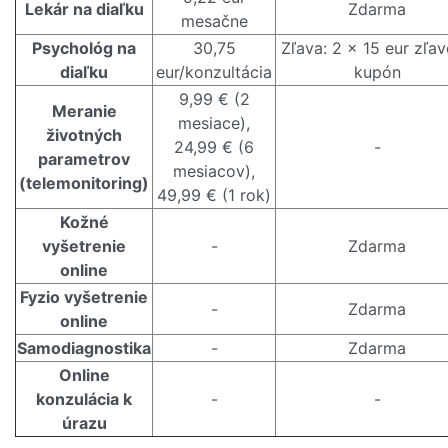
Lekár na diaľku
Zdarma
mesačne
Psychológ na
30,75
Zľava: 2 x 15 eur zľa
diaľku
eur/konzultácia
kupón
9,99 € (2
Meranie
mesiace),
životných
24,99 € (6
-
parametrov
mesiacov),
(telemonitoring)
49,99 € (1 rok)
Kožné
vyšetrenie
-
Zdarma
online
Fyzio vyšetrenie
-
Zdarma
online
Samodiagnostika
-
Zdarma
Online
konzulácia k
-
-
úrazu