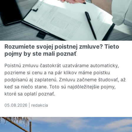
Rozumiete svojej poistnej zmluve? Tieto
pojmy by ste mali poznať
Poistnú zmluvu častokrát uzatvárame automaticky,
pozrieme si cenu a na pár klikov máme poistku
podpísanú aj zaplatenú. Zmluvu začneme študovať, až
keď sa niečo stane. Toto sú najdôležitejšie pojmy,
ktoré sa oplatí poznať.
05.08.2026 | redakcia
Čítať viac o Rozumiete svojej poistnej zmluve? Tieto poj