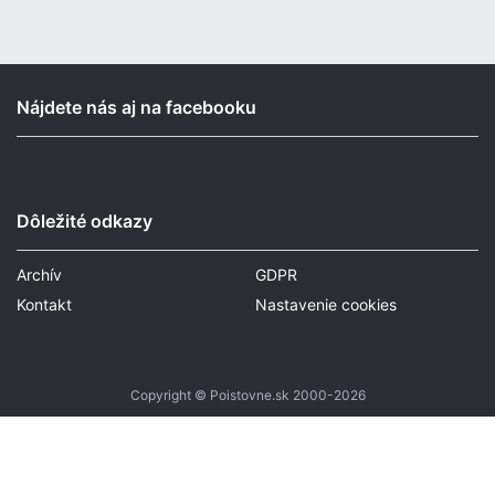
Nájdete nás aj na facebooku
Dôležité odkazy
Archív
GDPR
Kontakt
Nastavenie cookies
Copyright © Poistovne.sk 2000-2026
Tvorba stránok
: Aglo Solutions
Redakčný systém
: SysCom