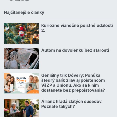
Najčítanejšie články
Kuriózne vianočné poistné udalosti
18.12.2024 | | redakcia
2.
Čítať viac o Kuriózne vianočné poistné udalosti 2.
Autom na dovolenku bez starostí
02.07.2026 |
Čítať viac o Autom na dovolenku bez starostí
Geniálny trik Dôvery: Ponúka
06.07.2026 | | redakcia
štedrý balík zliav aj poistencom
VšZP a Unionu. Ako sa k nim
dostanete bez prepoisťovania?
Čítať viac o Geniálny trik Dôvery: Ponúka štedrý balík zliav aj p
Allianz hľadá zlatých susedov.
08.07.2026 |
Poznáte takých?