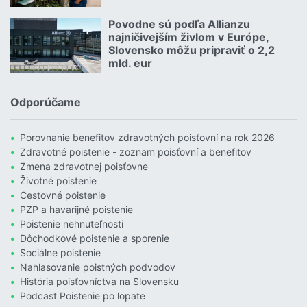
Čítať viac o Allianz hľadá zlatých susedov. Poznáte takých?
Povodne sú podľa Allianzu
23.07.2026 |
najničivejším živlom v Európe,
Slovensko môžu pripraviť o 2,2
mld. eur
Čítať viac o Povodne sú podľa Allianzu najničivejším živlom v Euró
Odporúčame
Porovnanie benefitov zdravotných poisťovní na rok 2026
Zdravotné poistenie - zoznam poisťovní a benefitov
Zmena zdravotnej poisťovne
Životné poistenie
Cestovné poistenie
PZP a havarijné poistenie
Poistenie nehnuteľnosti
Dôchodkové poistenie a sporenie
Sociálne poistenie
Nahlasovanie poistných podvodov
História poisťovníctva na Slovensku
Podcast Poistenie po lopate