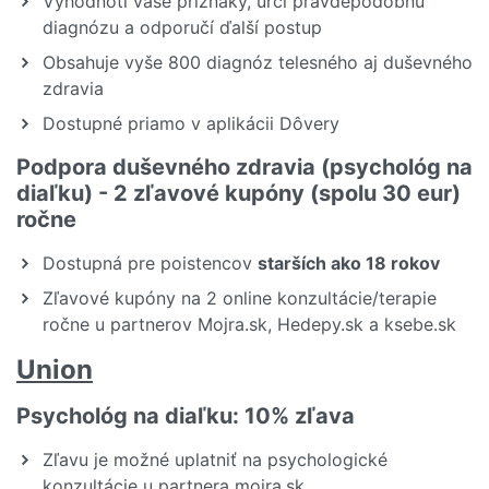
Vyhodnotí vaše príznaky, určí pravdepodobnú
diagnózu a odporučí ďalší postup
Obsahuje vyše 800 diagnóz telesného aj duševného
zdravia
Dostupné priamo v aplikácii Dôvery
Podpora duševného zdravia (psychológ na
diaľku) - 2 zľavové kupóny (spolu 30 eur)
ročne
Dostupná pre poistencov
starších ako 18 rokov
Zľavové kupóny na 2 online konzultácie/terapie
ročne u partnerov Mojra.sk, Hedepy.sk a ksebe.sk
Union
Psychológ na diaľku: 10% zľava
Zľavu je možné uplatniť na psychologické
konzultácie u partnera mojra.sk