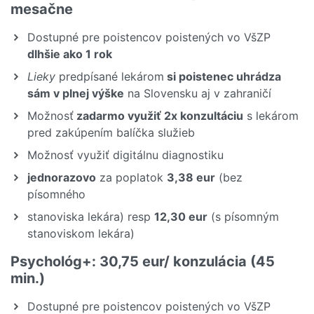
mesačne
Dostupné pre poistencov poistených vo VšZP
dlhšie ako 1 rok
Lieky
predpísané lekárom
si poistenec uhrádza
sám v plnej výške
na Slovensku aj v zahraničí
Možnosť
zadarmo využiť 2x konzultáciu
s lekárom
pred zakúpením balíčka služieb
Možnosť využiť digitálnu diagnostiku
jednorazovo
za poplatok
3,38 eur
(bez
písomného
stanoviska lekára) resp
12,30 eur
(s písomným
stanoviskom lekára)
Psychológ+: 30,75 eur/ konzulácia (45
min.)
Dostupné pre poistencov poistených vo VšZP