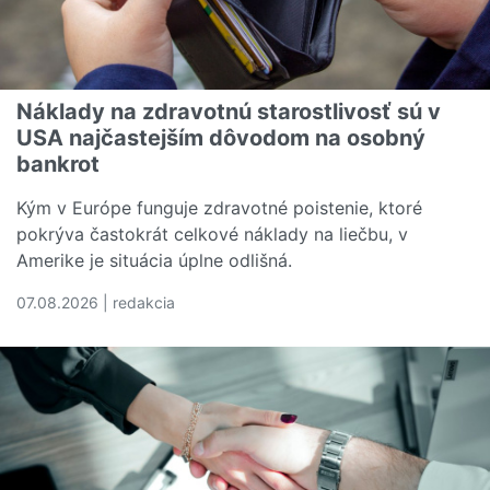
Náklady na zdravotnú starostlivosť sú v
USA najčastejším dôvodom na osobný
bankrot
Kým v Európe funguje zdravotné poistenie, ktoré
pokrýva častokrát celkové náklady na liečbu, v
Amerike je situácia úplne odlišná.
07.08.2026 | redakcia
Čítať viac o Náklady na zdravotnú starostlivosť sú v U