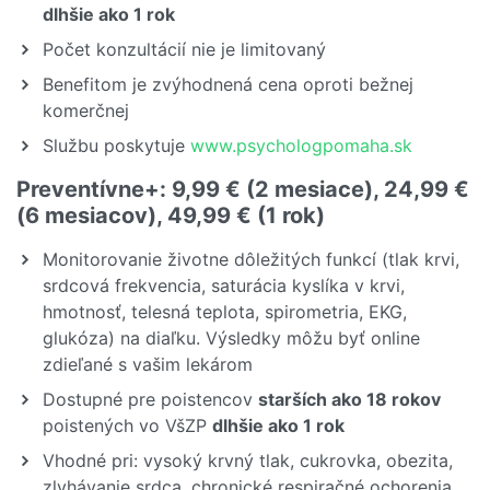
dlhšie ako 1 rok
Počet konzultácií nie je limitovaný
Benefitom je zvýhodnená cena oproti bežnej
komerčnej
Službu poskytuje
www.psychologpomaha.sk
Preventívne+: 9,99 € (2 mesiace), 24,99 €
(6 mesiacov), 49,99 € (1 rok)
Monitorovanie životne dôležitých funkcí (tlak krvi,
srdcová frekvencia, saturácia kyslíka v krvi,
hmotnosť, telesná teplota, spirometria, EKG,
glukóza) na diaľku. Výsledky môžu byť online
zdieľané s vašim lekárom
Dostupné pre poistencov
starších ako 18 rokov
poistených vo VšZP
dlhšie ako 1 rok
Vhodné pri: vysoký krvný tlak, cukrovka, obezita,
zlyhávanie srdca, chronické respiračné ochorenia