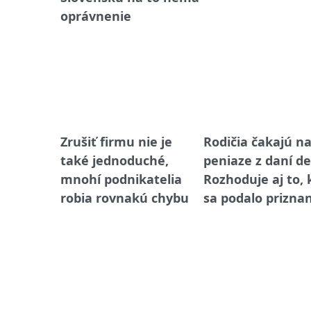
oprávnenie
Zrušiť firmu nie je
Rodičia čakajú n
také jednoduché,
peniaze z daní de
mnohí podnikatelia
Rozhoduje aj to,
robia rovnakú chybu
sa podalo prizna