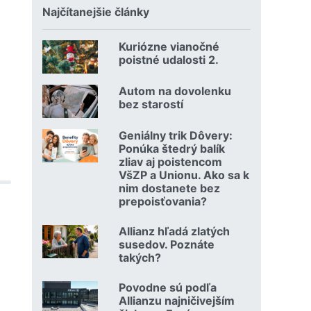
Najčítanejšie články
Kuriózne vianočné
18.12.2024 | | redakcia
poistné udalosti 2.
Čítať viac o Kuriózne vianočné poistné udalosti 2.
Autom na dovolenku
02.07.2026 |
bez starostí
Čítať viac o Autom na dovolenku bez starostí
Geniálny trik Dôvery:
06.07.2026 | | redakcia
Ponúka štedrý balík
zliav aj poistencom
VšZP a Unionu. Ako sa k
nim dostanete bez
prepoisťovania?
Čítať viac o Geniálny trik Dôvery: Ponúka štedrý balík zli
Allianz hľadá zlatých
08.07.2026 |
susedov. Poznáte
takých?
Čítať viac o Allianz hľadá zlatých susedov. Poznáte takých
Povodne sú podľa
23.07.2026 |
Allianzu najničivejším