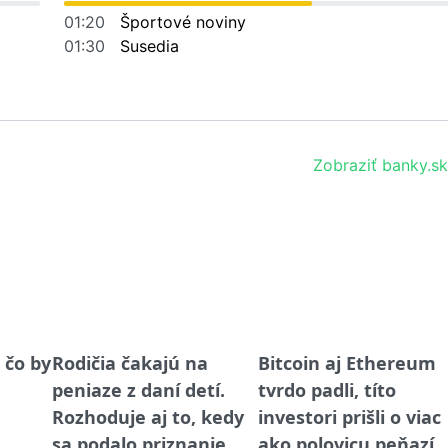
01:20
Športové noviny
01:30
Susedia
Zobraziť banky.sk
, čo by
Rodičia čakajú na
Bitcoin aj Ethereum
peniaze z daní detí.
tvrdo padli, títo
Rozhoduje aj to, kedy
investori prišli o viac
sa podalo priznanie
ako polovicu peňazí