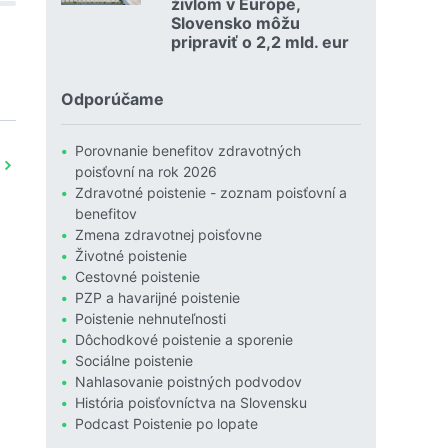
živlom v Európe,
Slovensko môžu
pripraviť o 2,2 mld. eur
Čítať viac o Povodne sú podľa Allianzu najničivejším živlom
Odporúčame
Porovnanie benefitov zdravotných
poisťovní na rok 2026
Zdravotné poistenie - zoznam poisťovní a
benefitov
Zmena zdravotnej poisťovne
Životné poistenie
Cestovné poistenie
PZP a havarijné poistenie
Poistenie nehnuteľnosti
Dôchodkové poistenie a sporenie
Sociálne poistenie
Nahlasovanie poistných podvodov
História poisťovníctva na Slovensku
Podcast Poistenie po lopate