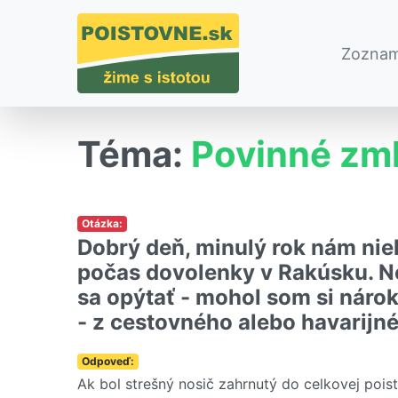
Zoznam
Téma:
Povinné zml
Otázka:
Dobrý deň, minulý rok nám ni
počas dovolenky v Rakúsku. Ne
sa opýtať - mohol som si náro
- z cestovného alebo havarijn
Odpoveď:
Ak bol strešný nosič zahrnutý do celkovej poistn