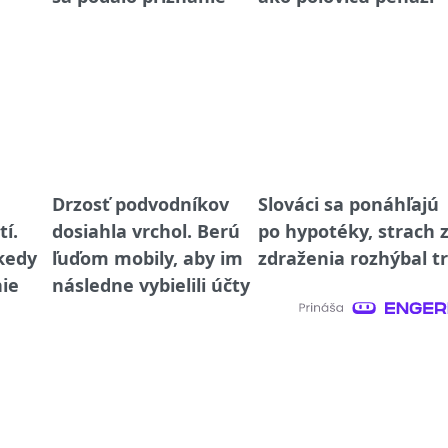
a
Drzosť podvodníkov
Slováci sa ponáhľajú
tí.
dosiahla vrchol. Berú
po hypotéky, strach 
 kedy
ľuďom mobily, aby im
zdraženia rozhýbal t
nie
následne vybielili účty