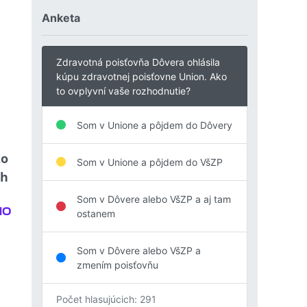
Anketa
Zdravotná poisťovňa Dôvera ohlásila
kúpu zdravotnej poisťovne Union. Ako
to ovplyvní vaše rozhodnutie?
Som v Unione a pôjdem do Dôvery
zo
Som v Unione a pôjdem do VšZP
rh
Som v Dôvere alebo VšZP a aj tam
ostanem
Som v Dôvere alebo VšZP a
zmením poisťovňu
Počet hlasujúcich: 291