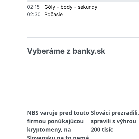
02:15
Góly - body - sekundy
02:30
Počasie
Vyberáme z banky.sk
NBS varuje pred touto
Slováci prezradili
firmou ponúkajúcou
spravili s výhrou
kryptomeny, na
200 tisíc
Slovensku na to nemá