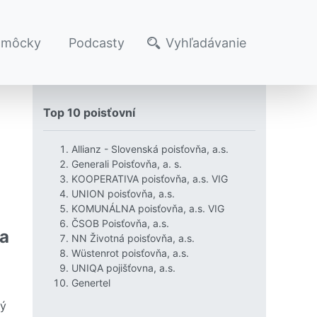
omôcky
Podcasty
Vyhľadávanie
Top 10 poisťovní
Allianz - Slovenská poisťovňa, a.s.
Generali Poisťovňa, a. s.
KOOPERATIVA poisťovňa, a.s. VIG
UNION poisťovňa, a.s.
KOMUNÁLNA poisťovňa, a.s. VIG
ČSOB Poisťovňa, a.s.
ia
NN Životná poisťovňa, a.s.
Wüstenrot poisťovňa, a.s.
UNIQA pojišťovna, a.s.
Genertel
ný