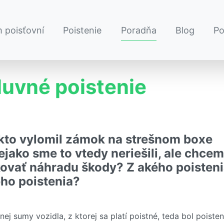
 poisťovní
Poistenie
Poradňa
Blog
P
uvné poistenie
ekto vylomil zámok na strešnom boxe
jako sme to vtedy neriešili, ale chcem
kovať náhradu škody? Z akého poisten
ého poistenia?
ej sumy vozidla, z ktorej sa platí poistné, teda bol poiste