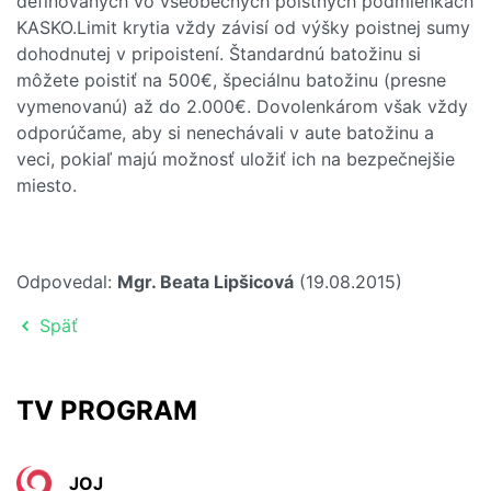
definovaných vo všeobecných poistných podmienkach
KASKO.Limit krytia vždy závisí od výšky poistnej sumy
dohodnutej v pripoistení. Štandardnú batožinu si
môžete poistiť na 500€, špeciálnu batožinu (presne
vymenovanú) až do 2.000€. Dovolenkárom však vždy
odporúčame, aby si nenechávali v aute batožinu a
veci, pokiaľ majú možnosť uložiť ich na bezpečnejšie
miesto.
Odpovedal:
Mgr. Beata Lipšicová
(19.08.2015)
Späť
TV PROGRAM
JOJ