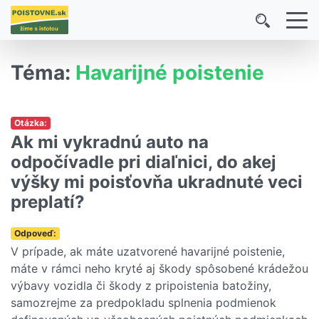
Téma:
Havarijné poistenie
Otázka:
Ak mi vykradnú auto na
odpočívadle pri diaľnici, do akej
výšky mi poisťovňa ukradnuté veci
preplatí?
Odpoveď:
V prípade, ak máte uzatvorené havarijné poistenie,
máte v rámci neho kryté aj škody spôsobené krádežou
výbavy vozidla či škody z pripoistenia batožiny,
samozrejme za predpokladu splnenia podmienok