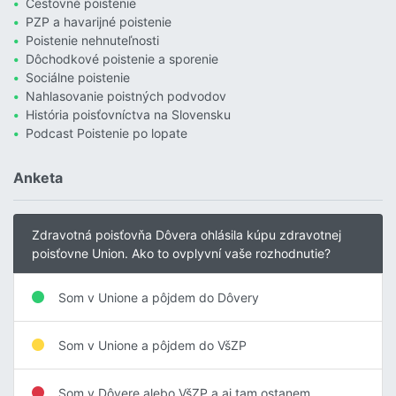
Cestovné poistenie
PZP a havarijné poistenie
Poistenie nehnuteľnosti
Dôchodkové poistenie a sporenie
Sociálne poistenie
Nahlasovanie poistných podvodov
História poisťovníctva na Slovensku
Podcast Poistenie po lopate
Anketa
Zdravotná poisťovňa Dôvera ohlásila kúpu zdravotnej
poisťovne Union. Ako to ovplyvní vaše rozhodnutie?
Som v Unione a pôjdem do Dôvery
Som v Unione a pôjdem do VšZP
Som v Dôvere alebo VšZP a aj tam ostanem