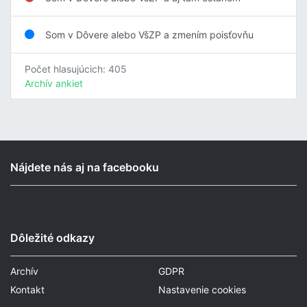
Som v Dôvere alebo VšZP a zmením poisťovňu
Počet hlasujúcich: 405
Archív ankiet
Nájdete nás aj na facebooku
Dôležité odkazy
Archív
GDPR
Kontakt
Nastavenie cookies