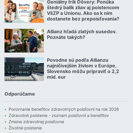
Geniálny trik Dôvery: Ponúka
06.07.2026 | | redakcia
štedrý balík zliav aj poistencom
VšZP a Unionu. Ako sa k nim
dostanete bez prepoisťovania?
Čítať viac o Geniálny trik Dôvery: Ponúka štedrý balík zliav aj p
Allianz hľadá zlatých susedov.
08.07.2026 |
Poznáte takých?
Čítať viac o Allianz hľadá zlatých susedov. Poznáte takých?
Povodne sú podľa Allianzu
23.07.2026 |
najničivejším živlom v Európe,
Slovensko môžu pripraviť o 2,2
mld. eur
Čítať viac o Povodne sú podľa Allianzu najničivejším živlom v Euró
Odporúčame
Porovnanie benefitov zdravotných poisťovní na rok 2026
Zdravotné poistenie - zoznam poisťovní a benefitov
Zmena zdravotnej poisťovne
Životné poistenie