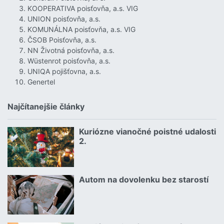
KOOPERATIVA poisťovňa, a.s. VIG
UNION poisťovňa, a.s.
KOMUNÁLNA poisťovňa, a.s. VIG
ČSOB Poisťovňa, a.s.
NN Životná poisťovňa, a.s.
Wüstenrot poisťovňa, a.s.
UNIQA pojišťovna, a.s.
Genertel
Najčítanejšie články
Kuriózne vianočné poistné udalosti
18.12.2024 | | redakcia
2.
Čítať viac o Kuriózne vianočné poistné udalosti 2.
Autom na dovolenku bez starostí
02.07.2026 |
Čítať viac o Autom na dovolenku bez starostí