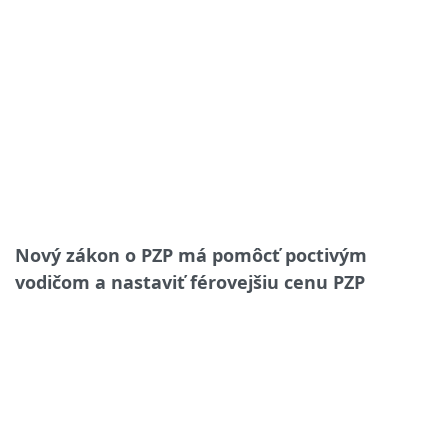
Nový zákon o PZP má pomôcť poctivým
vodičom a nastaviť férovejšiu cenu PZP