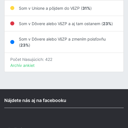
Som v Unione a pôjdem do VšZP (
31%
)
Som v Dôvere alebo VšZP a aj tam ostanem (
23%
)
Som v Dôvere alebo VšZP a zmením poisťovňu
(
23%
)
Počet hlasujúcich: 422
Archív ankiet
Nájdete nás aj na facebooku