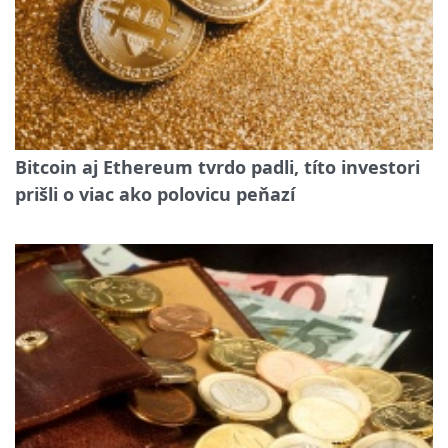
Bitcoin aj Ethereum tvrdo padli, títo investori
prišli o viac ako polovicu peňazí