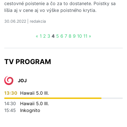
cestovné poistenie a čo za to dostanete. Poistky sa
líšia aj v cene aj vo výške poistného krytia.
30.06.2022 | redakcia
Čítať viac o Cestovné poistenie do Chorvátska - aktuálne
«
1
2
3
4
5
6
7
8
9
10
11
»
TV PROGRAM
JOJ
13:30
Hawaii 5.0 III.
14:30
Hawaii 5.0 III.
15:45
Inkognito