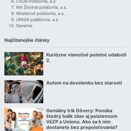
ČSOB Poisťovňa, a.s.
NN Životná poisťovňa, a.s.
Wüstenrot poisťovňa, a.s.
UNIQA pojišťovna, a.s.
Genertel
Najčítanejšie články
Kuriózne vianočné poistné udalosti
18.12.2024 | | redakcia
2.
Čítať viac o Kuriózne vianočné poistné udalosti 2.
Autom na dovolenku bez starostí
02.07.2026 |
Čítať viac o Autom na dovolenku bez starostí
Geniálny trik Dôvery: Ponúka
06.07.2026 | | redakcia
štedrý balík zliav aj poistencom
VšZP a Unionu. Ako sa k nim
dostanete bez prepoisťovania?