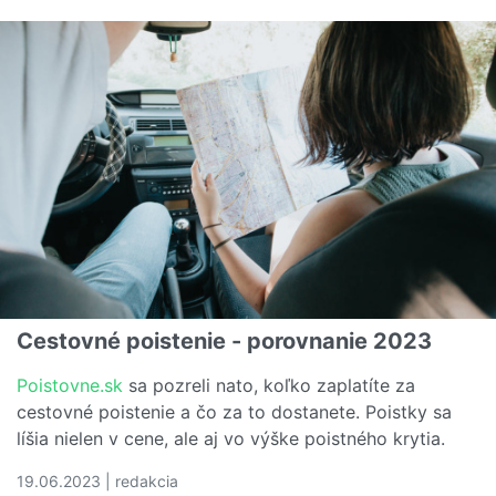
Čítať viac o Spadá poistné plnenie do dedičského konan
Cestovné poistenie - porovnanie 2023
Poistovne.sk
sa pozreli nato, koľko zaplatíte za
cestovné poistenie a čo za to dostanete. Poistky sa
líšia nielen v cene, ale aj vo výške poistného krytia.
19.06.2023 | redakcia