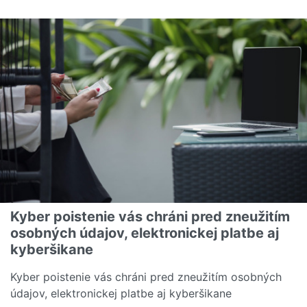
Čítať viac o Cestovné poistenie - porovnanie 2023
Kyber poistenie vás chráni pred zneužitím
osobných údajov, elektronickej platbe aj
kyberšikane
Kyber poistenie vás chráni pred zneužitím osobných
údajov, elektronickej platbe aj kyberšikane