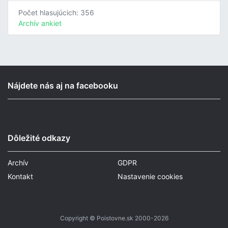
Počet hlasujúcich: 356
Archív ankiet
Nájdete nás aj na facebooku
Dôležité odkazy
Archív
GDPR
Kontakt
Nastavenie cookies
Copyright © Poistovne.sk 2000-2026
Tvorba stránok
: Aglo Solutions
Redakčný systém
: SysCom