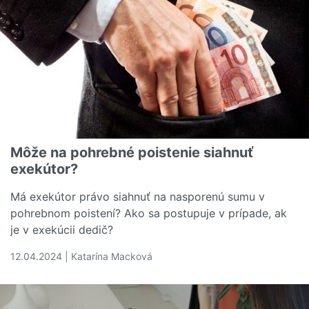
Môže na pohrebné poistenie siahnuť
exekútor?
Má exekútor právo siahnuť na nasporenú sumu v
pohrebnom poistení? Ako sa postupuje v prípade, ak
je v exekúcii dedič?
12.04.2024 | Katarína Macková
Čítať viac o Môže na pohrebné poistenie siahnuť exekúto