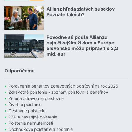
Čítať viac o Geniálny trik Dôvery: Ponúka štedrý balík zliav aj p
Allianz hľadá zlatých susedov.
08.07.2026 |
Poznáte takých?
Čítať viac o Allianz hľadá zlatých susedov. Poznáte takých?
Povodne sú podľa Allianzu
23.07.2026 |
najničivejším živlom v Európe,
Slovensko môžu pripraviť o 2,2
mld. eur
Čítať viac o Povodne sú podľa Allianzu najničivejším živlom v Euró
Odporúčame
Porovnanie benefitov zdravotných poisťovní na rok 2026
Zdravotné poistenie - zoznam poisťovní a benefitov
Zmena zdravotnej poisťovne
Životné poistenie
Cestovné poistenie
PZP a havarijné poistenie
Poistenie nehnuteľnosti
Dôchodkové poistenie a sporenie