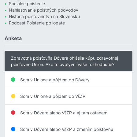
Sociálne poistenie
Nahlasovanie poistných podvodov
História poisťovníctva na Slovensku
Podcast Poistenie po lopate
Anketa
Zdravotná poisťovňa Dôvera ohlásila kúpu zdravotnej
poisťovne Union. Ako to ovplyvní vaše rozhodnutie?
Som v Unione a pôjdem do Dôvery
Som v Unione a pôjdem do VšZP
Som v Dôvere alebo VšZP a aj tam ostanem
Som v Dôvere alebo VšZP a zmením poisťovňu