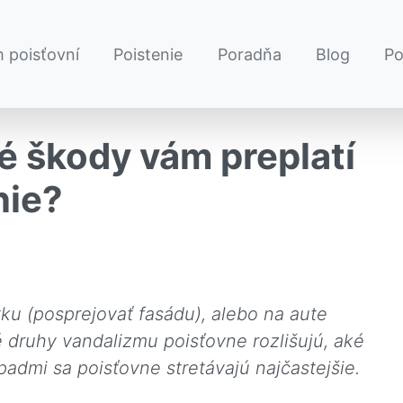
 poisťovní
Poistenie
Poradňa
Blog
P
é škody vám preplatí
nie?
ku (posprejovať fasádu), alebo na aute
é druhy vandalizmu poisťovne rozlišujú, aké
admi sa poisťovne stretávajú najčastejšie.