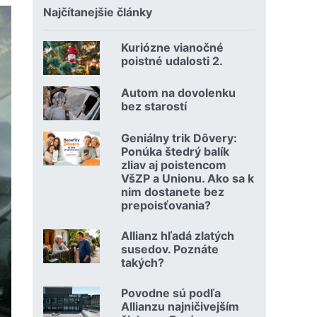
Najčítanejšie články
Kuriózne vianočné
18.12.2024 | | redakcia
poistné udalosti 2.
Čítať viac o Kuriózne vianočné poistné udalosti 2.
Autom na dovolenku
02.07.2026 |
bez starostí
Čítať viac o Autom na dovolenku bez starostí
Geniálny trik Dôvery:
06.07.2026 | | redakcia
Ponúka štedrý balík
zliav aj poistencom
VšZP a Unionu. Ako sa k
nim dostanete bez
prepoisťovania?
Čítať viac o Geniálny trik Dôvery: Ponúka štedrý balík zli
Allianz hľadá zlatých
08.07.2026 |
susedov. Poznáte
takých?
Čítať viac o Allianz hľadá zlatých susedov. Poznáte takých
Povodne sú podľa
23.07.2026 |
Allianzu najničivejším