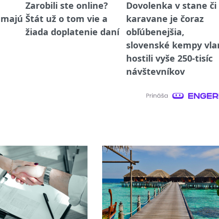
Zarobili ste online?
Dovolenka v stane či
emajú
Štát už o tom vie a
karavane je čoraz
žiada doplatenie daní
obľúbenejšia,
slovenské kempy vla
hostili vyše 250-tisíc
návštevníkov