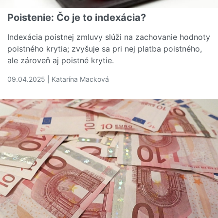
Poistenie: Čo je to indexácia?
Indexácia poistnej zmluvy slúži na zachovanie hodnoty
poistného krytia; zvyšuje sa pri nej platba poistného,
ale zároveň aj poistné krytie.
09.04.2025 | Katarína Macková
Čítať viac o Poistenie: Čo je to indexácia?