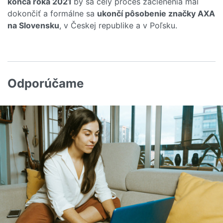
konca roka 2021
by sa celý proces začlenenia mal
dokončiť a formálne sa
ukončí pôsobenie značky AXA
na Slovensku
, v Českej republike a v Poľsku.
Odporúčame