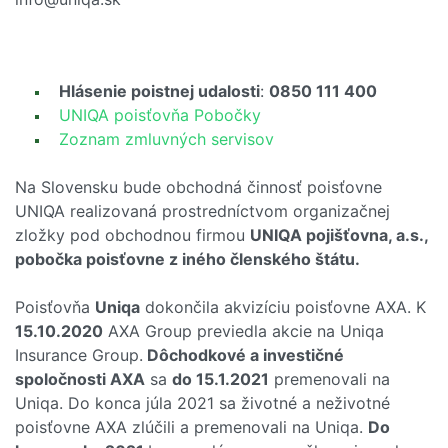
Hlásenie poistnej udalosti
:
0850 111 400
UNIQA poisťovňa Pobočky
Zoznam zmluvných servisov
Na Slovensku bude obchodná činnosť poisťovne
UNIQA realizovaná prostredníctvom organizačnej
zložky pod obchodnou firmou
UNIQA pojišťovna, a.s.,
pobočka poisťovne z iného členského štátu.
Poisťovňa
Uniqa
dokončila akvizíciu poisťovne AXA. K
15.10.2020
AXA Group previedla akcie na Uniqa
Insurance Group.
Dôchodkové a investičné
spoločnosti AXA
sa
do 15.1.2021
premenovali na
Uniqa. Do konca júla 2021 sa životné a neživotné
poisťovne AXA zlúčili a premenovali na Uniqa.
Do