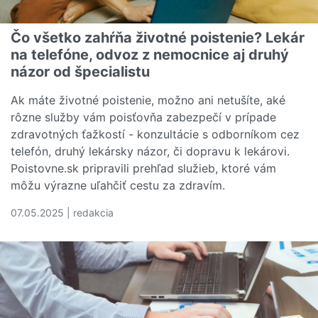
Čo všetko zahŕňa životné poistenie? Lekár
na telefóne, odvoz z nemocnice aj druhý
názor od špecialistu
Ak máte životné poistenie, možno ani netušíte, aké
rôzne služby vám poisťovňa zabezpečí v prípade
zdravotných ťažkostí - konzultácie s odborníkom cez
telefón, druhý lekársky názor, či dopravu k lekárovi.
Poistovne.sk pripravili prehľad služieb, ktoré vám
môžu výrazne uľahčiť cestu za zdravím.
07.05.2025 | redakcia
Čítať viac o Čo všetko zahŕňa životné poistenie? Lekár n