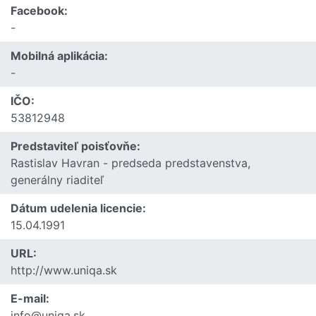
Facebook:
-
Mobilná aplikácia:
-
IČO:
53812948
Predstaviteľ poisťovňe:
Rastislav Havran - predseda predstavenstva,
generálny riaditeľ
Dátum udelenia licencie:
15.04.1991
URL:
http://www.uniqa.sk
E-mail:
info@uniqa.sk