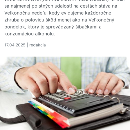
sa najmenej poistných udalostí na cestách stáva na
Veľkonočnú nedeľu, kedy evidujeme každoročne
zhruba o polovicu škôd menej ako na Veľkonočný
pondelok, ktorý je sprevádzaný šibačkami a
konzumáciou alkoholu.
17.04.2025 | redakcia
Čítať viac o Veľká Noc na cestách: Pozor na sviatočnýc