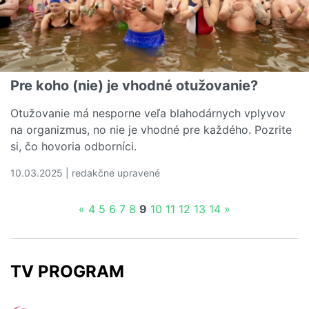
Pre koho (nie) je vhodné otužovanie?
Otužovanie má nesporne veľa blahodárnych vplyvov
na organizmus, no nie je vhodné pre každého. Pozrite
si, čo hovoria odborníci.
10.03.2025 | redakčne upravené
Čítať viac o Pre koho (nie) je vhodné otužovanie?
«
4
5
6
7
8
9
10
11
12
13
14
»
TV PROGRAM