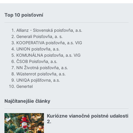
Top 10 poisťovní
Allianz - Slovenská poisťovňa, a.s.
Generali Poisťovňa, a. s.
KOOPERATIVA poisťovňa, a.s. VIG
UNION poisťovňa, a.s.
KOMUNÁLNA poisťovňa, a.s. VIG
ČSOB Poisťovňa, a.s.
NN Životná poisťovňa, a.s.
Wüstenrot poisťovňa, a.s.
UNIQA pojišťovna, a.s.
Genertel
Najčítanejšie články
Kuriózne vianočné poistné udalosti
18.12.2024 | | redakcia
2.