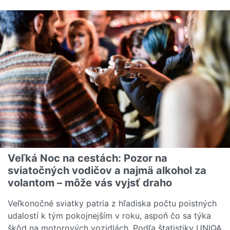
Čítať viac o Čo zahŕňa poistenie dlhodobej starostlivosti
Veľká Noc na cestách: Pozor na
sviatočných vodičov a najmä alkohol za
volantom – môže vás vyjsť draho
Veľkonočné sviatky patria z hľadiska počtu poistných
udalostí k tým pokojnejším v roku, aspoň čo sa týka
škôd na motorových vozidlách. Podľa štatistiky UNIQA