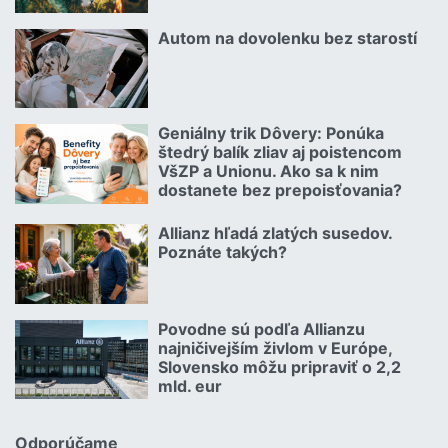
Čítať viac o Kuriózne vianočné poistné udalosti 2.
Autom na dovolenku bez starostí
02.07.2026 |
Čítať viac o Autom na dovolenku bez starostí
Geniálny trik Dôvery: Ponúka
06.07.2026 | | redakcia
štedrý balík zliav aj poistencom
VšZP a Unionu. Ako sa k nim
dostanete bez prepoisťovania?
Čítať viac o Geniálny trik Dôvery: Ponúka štedrý balík zliav aj p
Allianz hľadá zlatých susedov.
08.07.2026 |
Poznáte takých?
Čítať viac o Allianz hľadá zlatých susedov. Poznáte takých?
Povodne sú podľa Allianzu
23.07.2026 |
najničivejším živlom v Európe,
Slovensko môžu pripraviť o 2,2
mld. eur
Čítať viac o Povodne sú podľa Allianzu najničivejším živlom v Euró
Odporúčame