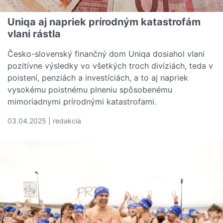
Uniqa aj napriek prírodným katastrofám
vlani rástla
Česko-slovenský finančný dom Uniqa dosiahol vlani
pozitívne výsledky vo všetkých troch divíziách, teda v
poistení, penziách a investíciách, a to aj napriek
vysokému poistnému plneniu spôsobenému
mimoriadnymi prírodnými katastrofami.
03.04.2025 | redakcia
Čítať viac o Uniqa aj napriek prírodným katastrofám vlani